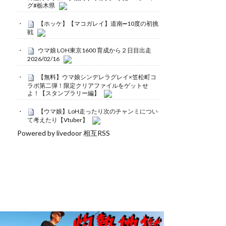
グ#栃木県
【ホッケ】【マコガレイ】道南➖10度の初挑
戦
ウマ娘 LOH東京1600 育成から２日目出走
2026/02/16
【無料】ウマ娘シンデレラグレイ×笠松町コ
ラボ第二弾！限定クリアファイルをゲットせ
よ！【スタンプラリー編】
【ウマ娘】LoH走ったり次のチャンミについ
て考えたり【Vtuber】
Powered by livedoor 相互RSS