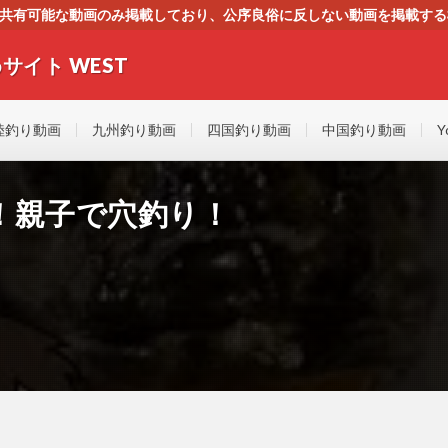
す。共有可能な動画のみ掲載しており、公序良俗に反しない動画を掲載す
ください。即刻対処させて頂きます。なお、同サイトはGoogleアド
サイト WEST
者にもやさしい！！釣りに関するあらゆるYOUTUBE動画をまとめたサイトで
陸釣り動画
九州釣り動画
四国釣り動画
中国釣り動画
Y
！親子で穴釣り！