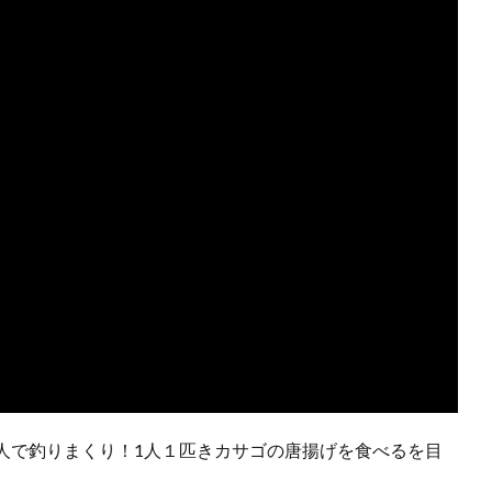
人で釣りまくり！1人１匹きカサゴの唐揚げを食べるを目