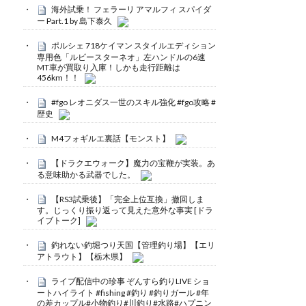
海外試乗！ フェラーリ アマルフィ スパイダ
ー Part.1 by 島下泰久
ポルシェ 718ケイマン スタイルエディション
専用色「ルビースターネオ」左ハンドルの6速
MT車が買取り入庫！しかも走行距離は
456km！！
#fgo レオニダス一世のスキル強化 #fgo攻略 #
歴史
M4フォギルエ裏話【モンスト】
【ドラクエウォーク】魔力の宝鞭が実装。あ
る意味助かる武器でした。
【RS3試乗後】「完全上位互換」撤回しま
す。じっくり振り返って見えた意外な事実 [ドラ
イブトーク]
釣れない釣堀つり天国【管理釣り場】【エリ
アトラウト】【栃木県】
ライブ配信中の珍事 ぞんすら釣りLIVE ショ
ートハイライト #fishing #釣り #釣りガール #年
の差カップル#小物釣り#川釣り#水路#ハプニン