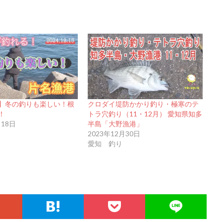
】冬の釣りも楽しい！根
クロダイ堤防かかり釣り・極寒のテ
！
トラ穴釣り（11・12月） 愛知県知多
月18日
半島「大野漁港」
2023年12月30日
愛知 釣り