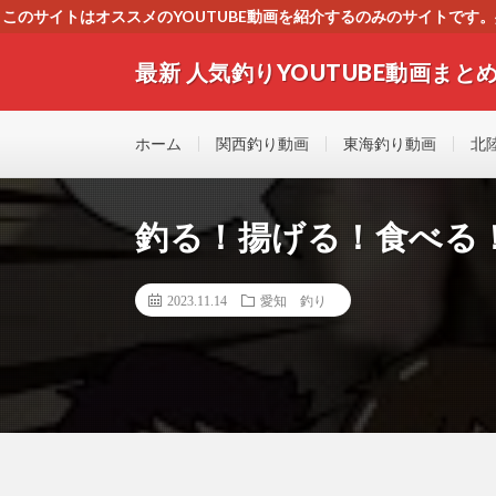
このサイトはオススメのYOUTUBE動画を紹介するのみのサイトで
いましたら、下記お問合せよりご連絡
最新 人気釣りYOUTUBE動画まとめ
最新人気釣りYOUTUB動画 釣りマニア必見！！初心
す！！
ホーム
関西釣り動画
東海釣り動画
北
釣る！揚げる！食べる
2023.11.14
愛知 釣り