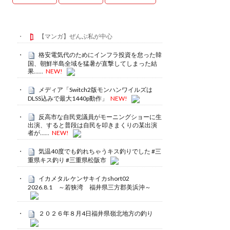
【マンガ】ぜんぶ私が中心
格安電気代のためにインフラ投資を怠った韓
国、朝鮮半島全域を猛暑が直撃してしまった結
果……
NEW!
メディア「Switch2版モンハンワイルズは
DLSS込みで最大1440p動作」
NEW!
反高市な自民党議員がモーニングショーに生
出演、すると普段は自民を叩きまくりの某出演
者が……
NEW!
気温40度でも釣れちゃうキス釣りでした #三
重県キス釣り #三重県松阪市
イカメタル ケンサキイカshort02
2026.8.1 ～若狭湾 福井県三方郡美浜沖～
２０２６年８月4日福井県嶺北地方の釣り