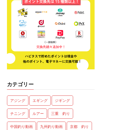
カテゴリー
アジング
エギング
ジギング
チニング
ルアー
三重 釣り
中国釣り動画
九州釣り動画
京都 釣り