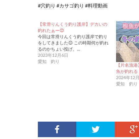
#穴釣り #カサゴ釣り #料理動画
【常滑りんくう釣り護岸】デカいの
釣れたぁー😊
今回は常滑りんくう釣り護岸で釣り
をしてきました😊 この時期何が釣れ
るのかちょい投げ、…
2023年12月6日
愛知 釣り
【片名漁港
魚が釣れる
2024年12
愛知 釣り