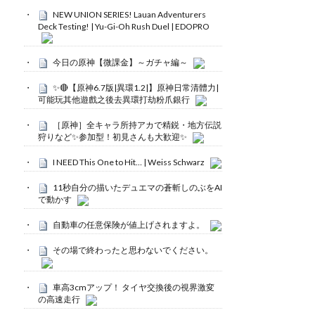
NEW UNION SERIES! Lauan Adventurers
Deck Testing! | Yu-Gi-Oh Rush Duel | EDOPRO
今日の原神【微課金】～ガチャ編～
✨🔴【原神6.7版|異環1.2|】原神日常清體力|
可能玩其他遊戲之後去異環打劫粉爪銀行
［原神］全キャラ所持アカで精鋭・地方伝説
狩りなど✨参加型！初見さんも大歓迎✨
I NEED This One to Hit… | Weiss Schwarz
11秒自分の描いたデュエマの蒼斬しのぶをAI
で動かす
自動車の任意保険が値上げされますよ。
その場で終わったと思わないでください。
車高3cmアップ！ タイヤ交換後の視界激変
の高速走行