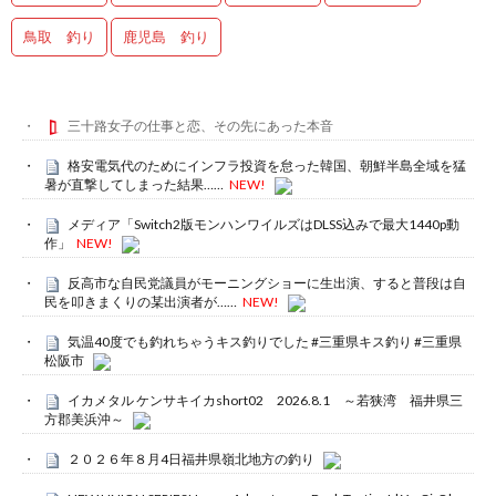
鳥取 釣り
鹿児島 釣り
三十路女子の仕事と恋、その先にあった本音
格安電気代のためにインフラ投資を怠った韓国、朝鮮半島全域を猛
暑が直撃してしまった結果……
NEW!
メディア「Switch2版モンハンワイルズはDLSS込みで最大1440p動
作」
NEW!
反高市な自民党議員がモーニングショーに生出演、すると普段は自
民を叩きまくりの某出演者が……
NEW!
気温40度でも釣れちゃうキス釣りでした #三重県キス釣り #三重県
松阪市
イカメタル ケンサキイカshort02 2026.8.1 ～若狭湾 福井県三
方郡美浜沖～
２０２６年８月4日福井県嶺北地方の釣り