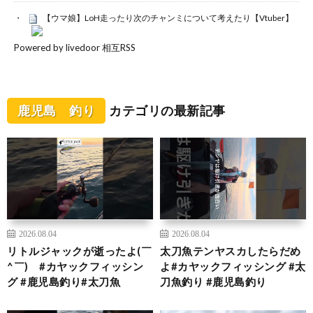
【ウマ娘】LoH走ったり次のチャンミについて考えたり【Vtuber】
Powered by livedoor 相互RSS
鹿児島 釣り
カテゴリの最新記事
2026.08.04
2026.08.04
リトルジャックが逝ったよ(￣
太刀魚テンヤスカしたらだめ
^￣)ゞ#カヤックフィッシン
よ#カヤックフィッシング #太
グ #鹿児島釣り#太刀魚
刀魚釣り #鹿児島釣り