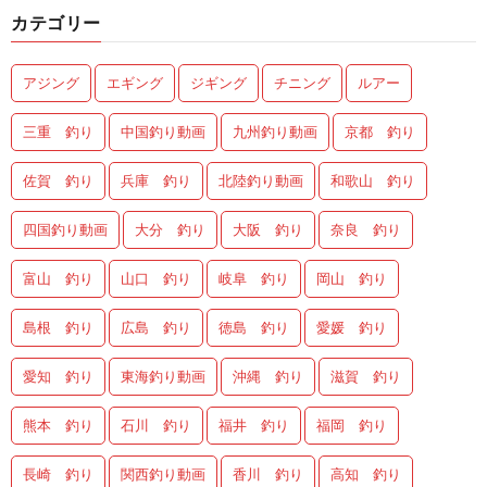
カテゴリー
アジング
エギング
ジギング
チニング
ルアー
三重 釣り
中国釣り動画
九州釣り動画
京都 釣り
佐賀 釣り
兵庫 釣り
北陸釣り動画
和歌山 釣り
四国釣り動画
大分 釣り
大阪 釣り
奈良 釣り
富山 釣り
山口 釣り
岐阜 釣り
岡山 釣り
島根 釣り
広島 釣り
徳島 釣り
愛媛 釣り
愛知 釣り
東海釣り動画
沖縄 釣り
滋賀 釣り
熊本 釣り
石川 釣り
福井 釣り
福岡 釣り
長崎 釣り
関西釣り動画
香川 釣り
高知 釣り