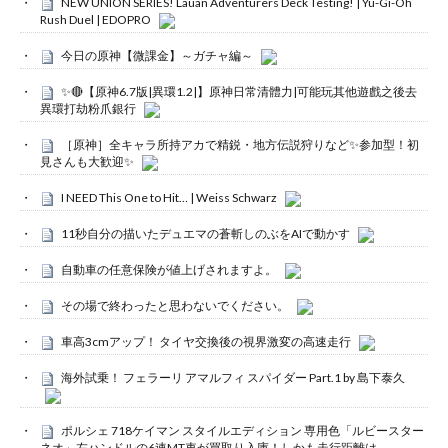
NEW UNION SERIES! Lauan Adventurers Deck Testing! | Yu-Gi-Oh
Rush Duel | EDOPRO
今日の原神【微課金】～ガチャ編～
✨🔴【原神6.7版|異環1.2|】原神日常清體力|可能玩其他遊戲之後去
異環打劫粉爪銀行
［原神］全キャラ所持アカで精鋭・地方伝説狩りなど✨参加型！初
見さんも大歓迎✨
I NEED This One to Hit… | Weiss Schwarz
11秒自分の描いたデュエマの蒼斬しのぶをAIで動かす
自動車の任意保険が値上げされますよ。
その場で終わったと思わないでください。
車高3cmアップ！ タイヤ交換後の視界激変の高速走行
海外試乗！ フェラーリ アマルフィ スパイダー Part.1 by 島下泰久
ポルシェ 718ケイマン スタイルエディション 専用色「ルビースター
ネオ」左ハンドルの6速MT車が買取り入庫！しかも走行距離は