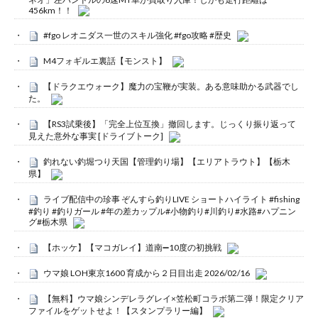
456km！！
#fgo レオニダス一世のスキル強化 #fgo攻略 #歴史
M4フォギルエ裏話【モンスト】
【ドラクエウォーク】魔力の宝鞭が実装。ある意味助かる武器でし
た。
【RS3試乗後】「完全上位互換」撤回します。じっくり振り返って
見えた意外な事実 [ドライブトーク]
釣れない釣堀つり天国【管理釣り場】【エリアトラウト】【栃木
県】
ライブ配信中の珍事 ぞんすら釣りLIVE ショートハイライト #fishing
#釣り #釣りガール #年の差カップル#小物釣り#川釣り#水路#ハプニン
グ#栃木県
【ホッケ】【マコガレイ】道南➖10度の初挑戦
ウマ娘 LOH東京1600 育成から２日目出走 2026/02/16
【無料】ウマ娘シンデレラグレイ×笠松町コラボ第二弾！限定クリア
ファイルをゲットせよ！【スタンプラリー編】