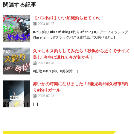
関連する記事
【バス釣り】いい加減釣らせてくれ！
2024.01.27
#バス釣り #bassfishing #釣り #fishing #ルアーフィッシング
#lurefishing #ブラックバス #鹿児島バス釣り &#[…]
久々にキス釣りしてみたら！砂浜から近くでサイズ
良し‼️今年は遅れて今が旬かも！
2025.09.28
#山陰 #キス釣り #美保湾[…]
赤いかの時期になりました！#鹿児島#阿久根市#釣
り#釣りガール
2026.07.23
[…]