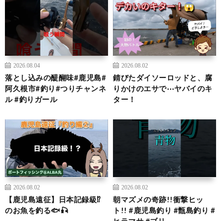
2026.08.04
2026.08.02
落とし込みの醍醐味#鹿児島#
錆びたダイソーロッドと、腐
阿久根市#釣り#つりチャンネ
りかけのエサで⋯ヤバイのキ
ル #釣りガール
ター！
2026.08.02
2026.08.02
【鹿児島遠征】日本記録級⁉️
朝マズメの奇跡!!衝撃ヒッ
のお魚を釣る🐟🎣
ト!! #鹿児島釣り #甑島釣り #
ヒラマサ #ブリ