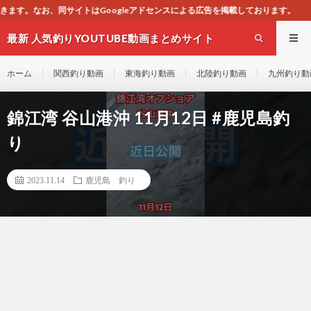
leアドセンスによる広告を掲載しております。
最新 人気釣りYOUTUBE動画まとめサイト
WEST
ホーム
関西釣り動画
東海釣り動画
北陸釣り動画
九州釣り動
錦江湾 谷山港沖 11月12日 #鹿児島釣
り
2023.11.14
鹿児島 釣り