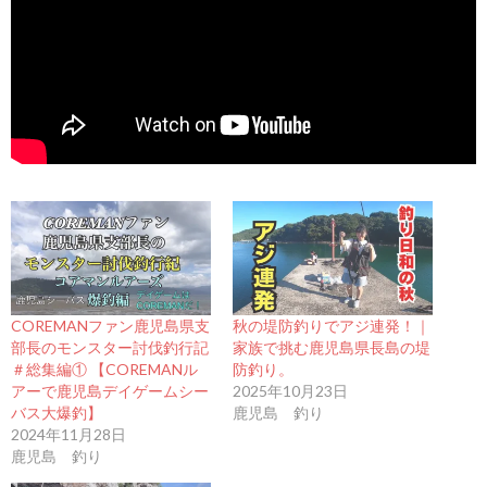
COREMANファン鹿児島県支
秋の堤防釣りでアジ連発！｜
部長のモンスター討伐釣行記
家族で挑む鹿児島県長島の堤
＃総集編① 【COREMANル
防釣り。
アーで鹿児島デイゲームシー
2025年10月23日
バス大爆釣】
鹿児島 釣り
2024年11月28日
鹿児島 釣り