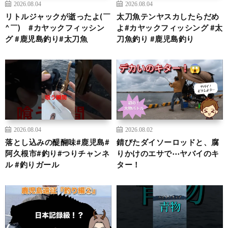
2026.08.04
2026.08.04
リトルジャックが逝ったよ(￣
太刀魚テンヤスカしたらだめ
^￣)ゞ#カヤックフィッシン
よ#カヤックフィッシング #太
グ #鹿児島釣り#太刀魚
刀魚釣り #鹿児島釣り
2026.08.04
2026.08.02
落とし込みの醍醐味#鹿児島#
錆びたダイソーロッドと、腐
阿久根市#釣り#つりチャンネ
りかけのエサで⋯ヤバイのキ
ル #釣りガール
ター！