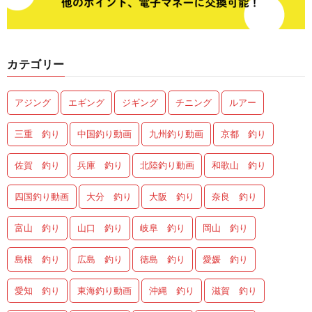
カテゴリー
アジング
エギング
ジギング
チニング
ルアー
三重 釣り
中国釣り動画
九州釣り動画
京都 釣り
佐賀 釣り
兵庫 釣り
北陸釣り動画
和歌山 釣り
四国釣り動画
大分 釣り
大阪 釣り
奈良 釣り
富山 釣り
山口 釣り
岐阜 釣り
岡山 釣り
島根 釣り
広島 釣り
徳島 釣り
愛媛 釣り
愛知 釣り
東海釣り動画
沖縄 釣り
滋賀 釣り