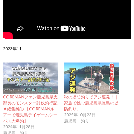
2023年11
COREMANファン鹿児島県支
秋の堤防釣りでアジ連発！｜
部長のモンスター討伐釣行記
家族で挑む鹿児島県長島の堤
＃総集編① 【COREMANル
防釣り。
アーで鹿児島デイゲームシー
2025年10月23日
バス大爆釣】
鹿児島 釣り
2024年11月28日
鹿児島 釣り