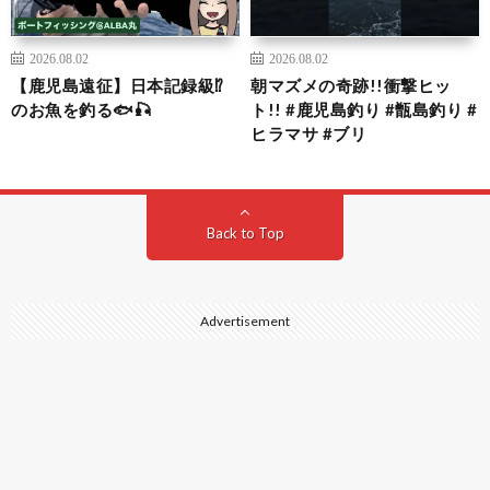
2026.08.02
2026.08.02
【鹿児島遠征】日本記録級⁉️
朝マズメの奇跡!!衝撃ヒッ
のお魚を釣る🐟🎣
ト!! #鹿児島釣り #甑島釣り #
ヒラマサ #ブリ
Back to Top
Advertisement