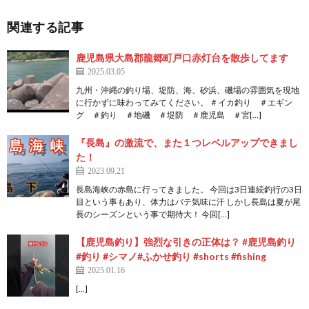
関連する記事
鹿児島県大島郡龍郷町戸口赤灯台を散歩してます
2025.03.05
九州・沖縄の釣り場、堤防、海、砂浜、磯場の雰囲気を現地
に行かずに味わってみてください。 ＃イカ釣り ＃エギン
グ ＃釣り ＃地磯 ＃堤防 ＃鹿児島 ＃宮[…]
『長島』の激流で、また１つレベルアップできまし
た！
2023.09.21
長島海峡の赤島に行ってきました。 今回は3日連続釣行の3日
目という事もあり、体力はバテ気味に汗 しかし長島は夏が尾
長のシーズンという事で期待大！ 今回[…]
【鹿児島釣り】強烈な引きの正体は？ #鹿児島釣り
#釣り #シマノ#ふかせ釣り #shorts #fishing
2025.01.16
[…]