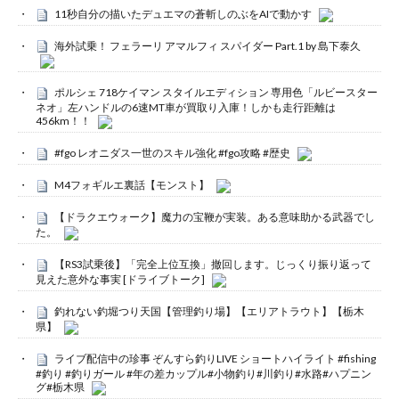
11秒自分の描いたデュエマの蒼斬しのぶをAIで動かす
海外試乗！ フェラーリ アマルフィ スパイダー Part.1 by 島下泰久
ポルシェ 718ケイマン スタイルエディション 専用色「ルビースター
ネオ」左ハンドルの6速MT車が買取り入庫！しかも走行距離は
456km！！
#fgo レオニダス一世のスキル強化 #fgo攻略 #歴史
M4フォギルエ裏話【モンスト】
【ドラクエウォーク】魔力の宝鞭が実装。ある意味助かる武器でし
た。
【RS3試乗後】「完全上位互換」撤回します。じっくり振り返って
見えた意外な事実 [ドライブトーク]
釣れない釣堀つり天国【管理釣り場】【エリアトラウト】【栃木
県】
ライブ配信中の珍事 ぞんすら釣りLIVE ショートハイライト #fishing
#釣り #釣りガール #年の差カップル#小物釣り#川釣り#水路#ハプニン
グ#栃木県