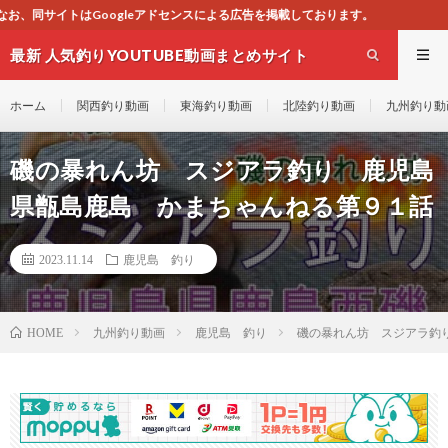
センスによる広告を掲載しております。
最新 人気釣りYOUTUBE動画まとめサイト
WEST
ホーム
関西釣り動画
東海釣り動画
北陸釣り動画
九州釣り動
磯の暴れん坊 スジアラ釣り 鹿児島
県甑島鹿島 かまちゃんねる第９１話
2023.11.14
鹿児島 釣り
九州釣り動画
鹿児島 釣り
磯の暴れん坊 スジアラ釣
HOME