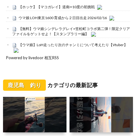
【ホッケ】【マコガレイ】道南➖10度の初挑戦
ウマ娘 LOH東京1600 育成から２日目出走 2026/02/16
【無料】ウマ娘シンデレラグレイ×笠松町コラボ第二弾！限定クリア
ファイルをゲットせよ！【スタンプラリー編】
【ウマ娘】LoH走ったり次のチャンミについて考えたり【Vtuber】
Powered by livedoor 相互RSS
鹿児島 釣り
カテゴリの最新記事