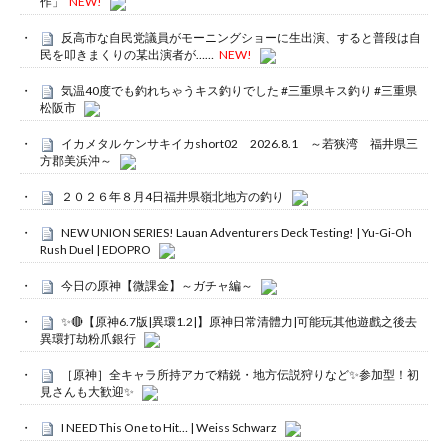
作」
NEW!
反高市な自民党議員がモーニングショーに生出演、すると普段は自
民を叩きまくりの某出演者が……
NEW!
気温40度でも釣れちゃうキス釣りでした #三重県キス釣り #三重県
松阪市
イカメタル ケンサキイカshort02 2026.8.1 ～若狭湾 福井県三
方郡美浜沖～
２０２６年８月4日福井県嶺北地方の釣り
NEW UNION SERIES! Lauan Adventurers Deck Testing! | Yu-Gi-Oh
Rush Duel | EDOPRO
今日の原神【微課金】～ガチャ編～
✨🔴【原神6.7版|異環1.2|】原神日常清體力|可能玩其他遊戲之後去
異環打劫粉爪銀行
［原神］全キャラ所持アカで精鋭・地方伝説狩りなど✨参加型！初
見さんも大歓迎✨
I NEED This One to Hit… | Weiss Schwarz