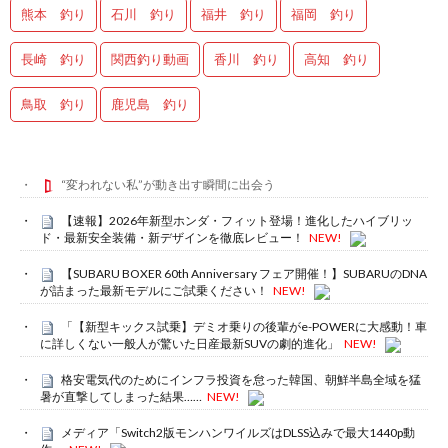
熊本 釣り
石川 釣り
福井 釣り
福岡 釣り
長崎 釣り
関西釣り動画
香川 釣り
高知 釣り
鳥取 釣り
鹿児島 釣り
“変われない私”が動き出す瞬間に出会う
【速報】2026年新型ホンダ・フィット登場！進化したハイブリッ
ド・最新安全装備・新デザインを徹底レビュー！
NEW!
【SUBARU BOXER 60th Anniversary フェア開催！】SUBARUのDNA
が詰まった最新モデルにご試乗ください！
NEW!
「【新型キックス試乗】デミオ乗りの後輩がe-POWERに大感動！車
に詳しくない一般人が驚いた日産最新SUVの劇的進化」
NEW!
格安電気代のためにインフラ投資を怠った韓国、朝鮮半島全域を猛
暑が直撃してしまった結果……
NEW!
メディア「Switch2版モンハンワイルズはDLSS込みで最大1440p動