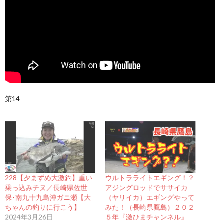
第14
228【夕まずめ大激釣】重い
ウルトラライトエギング！？
乗っ込みチヌ／長崎県佐世
アジングロッドでササイカ
保･南九十九島沖ガニ瀬【大
（ヤリイカ）エギングやって
ちゃんの釣りに行こう】
みた！（長崎県鷹島）２０２
2024年3月26日
５年『激ひまチャンネル』