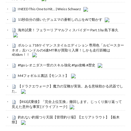
I NEED This One to Hit… | Weiss Schwarz
11秒自分の描いたデュエマの蒼斬しのぶをAIで動かす
海外試乗！ フェラーリ アマルフィ スパイダー Part.1 by 島下泰久
ポルシェ 718ケイマン スタイルエディション 専用色「ルビースター
ネオ」左ハンドルの6速MT車が買取り入庫！しかも走行距離は
456km！！
#fgo レオニダス一世のスキル強化 #fgo攻略 #歴史
M4フォギルエ裏話【モンスト】
【ドラクエウォーク】魔力の宝鞭が実装。ある意味助かる武器でし
た。
【RS3試乗後】「完全上位互換」撤回します。じっくり振り返って
見えた意外な事実 [ドライブトーク]
釣れない釣堀つり天国【管理釣り場】【エリアトラウト】【栃木
県】