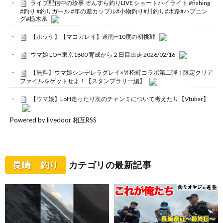
ライブ配信中の珍事 ぞんすら釣りLIVE ショートハイライト #fishing
#釣り #釣りガール #年の差カップル#小物釣り#川釣り#水路#ハプニン
グ#栃木県
【ホッケ】【マコガレイ】道南➖10度の初挑戦
ウマ娘 LOH東京1600 育成から２日目出走 2026/02/16
【無料】ウマ娘シンデレラグレイ×笠松町コラボ第二弾！限定クリア
ファイルをゲットせよ！【スタンプラリー編】
【ウマ娘】LoH走ったり次のチャンミについて考えたり【Vtuber】
Powered by livedoor 相互RSS
長崎 釣り
カテゴリの最新記事