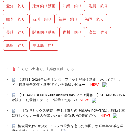
愛知 釣り
東海釣り動画
沖縄 釣り
滋賀 釣り
熊本 釣り
石川 釣り
福井 釣り
福岡 釣り
長崎 釣り
関西釣り動画
香川 釣り
高知 釣り
鳥取 釣り
鹿児島 釣り
知らない土地で、主婦は孤独になる
【速報】2026年新型ホンダ・フィット登場！進化したハイブリッ
ド・最新安全装備・新デザインを徹底レビュー！
NEW!
【SUBARU BOXER 60th Anniversary フェア開催！】SUBARUのDNA
が詰まった最新モデルにご試乗ください！
NEW!
「【新型キックス試乗】デミオ乗りの後輩がe-POWERに大感動！車
に詳しくない一般人が驚いた日産最新SUVの劇的進化」
NEW!
格安電気代のためにインフラ投資を怠った韓国、朝鮮半島全域を猛
暑が直撃してしまった結果……