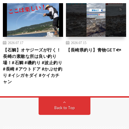
2026.07.17
2026.07.15
【石鯛】オヤジーズが行く！
【長崎県釣り】青物GET🐟
長崎の素敵な所は良い釣り
場！#石鯛 #磯釣り #波止釣り
#長崎 #アウトドア #かぶせ釣
り #イシガキダイ #ケイカチ
ャン
Back to Top