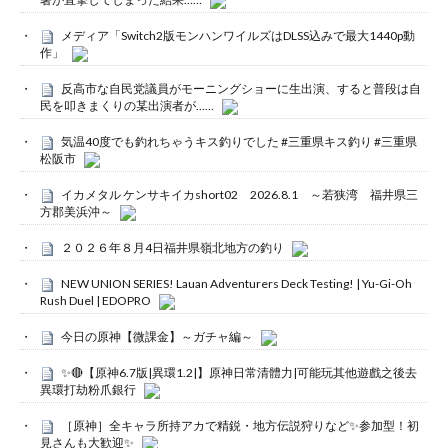
メディア「Switch2版モンハンワイルズはDLSS込みで最大1440p動
作」
反高市な自民党議員がモーニングショーに生出演、すると普段は自
民を叩きまくりの某出演者が……
気温40度でも釣れちゃうキス釣りでした #三重県キス釣り #三重県
松阪市
イカメタル ケンサキイカshort02 2026.8.1 ～若狭湾 福井県三
方郡美浜沖～
２０２６年８月4日福井県嶺北地方の釣り
NEW UNION SERIES! Lauan Adventurers Deck Testing! | Yu-Gi-Oh
Rush Duel | EDOPRO
今日の原神【微課金】～ガチャ編～
✨🔴【原神6.7版|異環1.2|】原神日常清體力|可能玩其他遊戲之後去
異環打劫粉爪銀行
［原神］全キャラ所持アカで精鋭・地方伝説狩りなど✨参加型！初
見さんも大歓迎✨