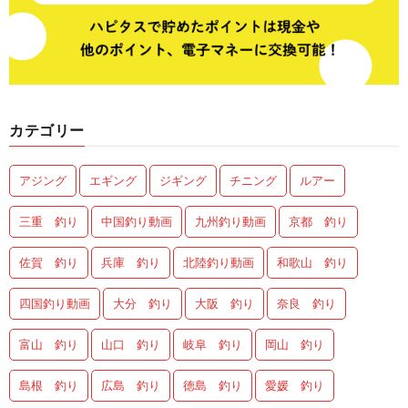
カテゴリー
アジング
エギング
ジギング
チニング
ルアー
三重 釣り
中国釣り動画
九州釣り動画
京都 釣り
佐賀 釣り
兵庫 釣り
北陸釣り動画
和歌山 釣り
四国釣り動画
大分 釣り
大阪 釣り
奈良 釣り
富山 釣り
山口 釣り
岐阜 釣り
岡山 釣り
島根 釣り
広島 釣り
徳島 釣り
愛媛 釣り