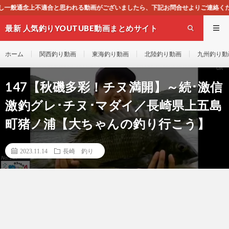
画がございましたら、下記お問合せよりご連絡ください。即刻対処させて頂きます。な
最新 人気釣りYOUTUBE動画まとめサイト
WEST
ホーム
関西釣り動画
東海釣り動画
北陸釣り動画
九州釣り動
147【秋磯多彩！チヌ満開】～続･激信
激釣グレ･チヌ･マダイ／長崎県上五島
町猪ノ浦【大ちゃんの釣り行こう】
2023.11.14
長崎 釣り