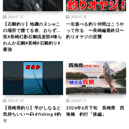
2026.07.31
2026.07.28
【石鯛釣り】地磯のヌシwこ
一生遊べる釣り仲間はこうや
の場所で勝てる者、おらず…
って作る 〜長崎編最終日〜
笑#長崎幻影石鯛倶楽部#喰ら
釣りオヤジの逆襲
わんか石鯛#長崎#石鯛釣り#
最強
2026.07.28
2026.07.27
【長崎県釣り】竿がしなると
2026年6月下旬 長崎県 西
気持ちいい〜🎣 #fishing #釣
海橋 釣行「後編」
り