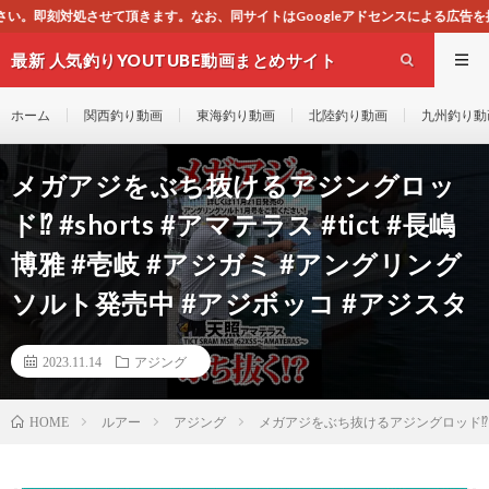
、同サイトはGoogleアドセンスによる広告を掲載しております。
最新 人気釣りYOUTUBE動画まとめサイト
WEST
ホーム
関西釣り動画
東海釣り動画
北陸釣り動画
九州釣り動
メガアジをぶち抜けるアジングロッ
ド⁉ #shorts #アマテラス #tict #長嶋
博雅 #壱岐 #アジガミ #アングリング
ソルト発売中 #アジボッコ #アジスタ
2023.11.14
アジング
ルアー
アジング
メガアジをぶち抜けるアジングロッド⁉ #sh
HOME