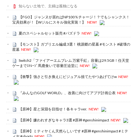
知らない土地で、主婦は孤独になる
【FGO】ジャンヌが居ればNP100％チャージ！？でもシャンクス！
宝具効果が！【Wジルにスキル強化実装！】
NEW!
夏のスペシャルセット販売 #パズドラ
NEW!
【モンスト】ガブリエル編成 3選！ 桃源郷の星墓 #モンスト #破壊の
星墓
NEW!
Switch2「ファイアーエムブレム 万紫千紅」容量は29.5GB！任天堂
ゲーまでｽﾄﾚｰｼﾞ馬鹿食いで容量圧迫堂に
NEW!
【衝撃】強さと引き換えにビジュアル捨てたやつあげてけw
NEW!
『みんなのGOLF WORLD』、改善に向けてアプデ計画公表
NEW!
【原神】星と深淵を目指せ！各キャラver.
NEW!
【原神】嫌われすぎなキャラ3選 #原神 #genshinimpact
NEW!
【原神】ミティヤくん天然らしいです #原神 #genshinimpact #ミテ
ィヤ #shorts
NEW!