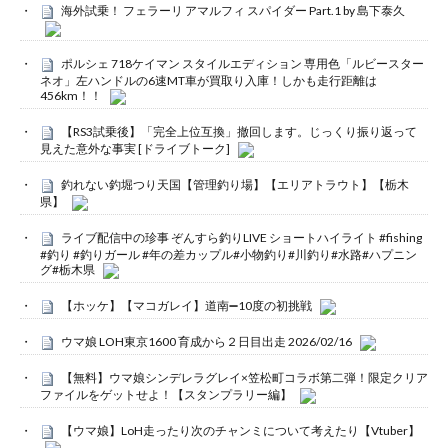
海外試乗！ フェラーリ アマルフィ スパイダー Part.1 by 島下泰久
ポルシェ 718ケイマン スタイルエディション 専用色「ルビースター
ネオ」左ハンドルの6速MT車が買取り入庫！しかも走行距離は
456km！！
【RS3試乗後】「完全上位互換」撤回します。じっくり振り返って
見えた意外な事実 [ドライブトーク]
釣れない釣堀つり天国【管理釣り場】【エリアトラウト】【栃木
県】
ライブ配信中の珍事 ぞんすら釣りLIVE ショートハイライト #fishing
#釣り #釣りガール #年の差カップル#小物釣り#川釣り#水路#ハプニン
グ#栃木県
【ホッケ】【マコガレイ】道南➖10度の初挑戦
ウマ娘 LOH東京1600 育成から２日目出走 2026/02/16
【無料】ウマ娘シンデレラグレイ×笠松町コラボ第二弾！限定クリア
ファイルをゲットせよ！【スタンプラリー編】
【ウマ娘】LoH走ったり次のチャンミについて考えたり【Vtuber】