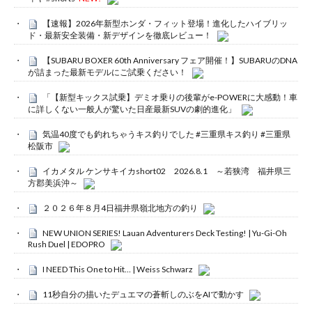
【速報】2026年新型ホンダ・フィット登場！進化したハイブリッ
ド・最新安全装備・新デザインを徹底レビュー！
【SUBARU BOXER 60th Anniversary フェア開催！】SUBARUのDNA
が詰まった最新モデルにご試乗ください！
「【新型キックス試乗】デミオ乗りの後輩がe-POWERに大感動！車
に詳しくない一般人が驚いた日産最新SUVの劇的進化」
気温40度でも釣れちゃうキス釣りでした #三重県キス釣り #三重県
松阪市
イカメタル ケンサキイカshort02 2026.8.1 ～若狭湾 福井県三
方郡美浜沖～
２０２６年８月4日福井県嶺北地方の釣り
NEW UNION SERIES! Lauan Adventurers Deck Testing! | Yu-Gi-Oh
Rush Duel | EDOPRO
I NEED This One to Hit… | Weiss Schwarz
11秒自分の描いたデュエマの蒼斬しのぶをAIで動かす