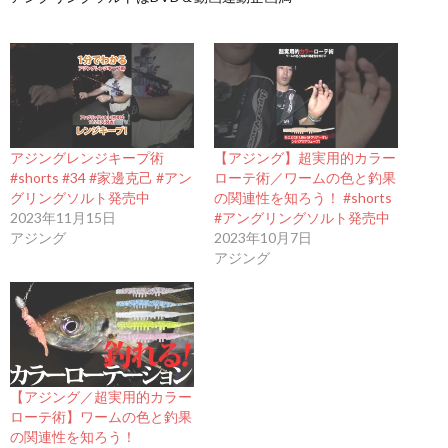
アジングレンジキープ術
【アジング】超実用的カラー
#shorts #34 #家邊克己 #アン
ローテ術／ワームの色と釣果
グリングソルト発売中
の関連性を知ろう！ #shorts
2023年11月15日
#アングリングソルト発売中
アジング
2023年10月7日
アジング
【アジング／超実用的カラー
ローテ術】ワームの色と釣果
の関連性を知ろう！