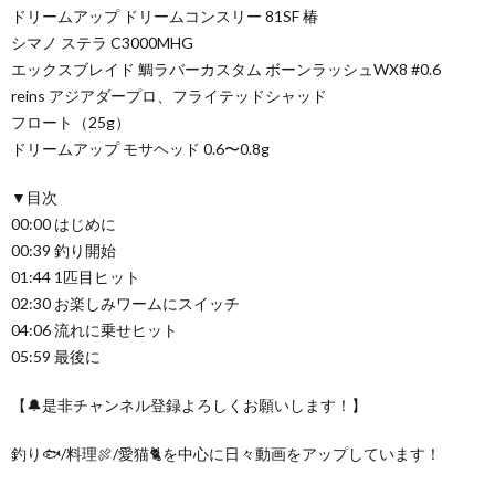
ドリームアップ ドリームコンスリー 81SF 椿
シマノ ステラ C3000MHG
エックスブレイド 鯛ラバーカスタム ボーンラッシュWX8 #0.6
reins アジアダープロ、フライテッドシャッド
フロート（25g）
ドリームアップ モサヘッド 0.6〜0.8g
▼目次
00:00 はじめに
00:39 釣り開始
01:44 1匹目ヒット
02:30 お楽しみワームにスイッチ
04:06 流れに乗せヒット
05:59 最後に
【🔔是非チャンネル登録よろしくお願いします！】
釣り🐟/料理🍖/愛猫🐈を中心に日々動画をアップしています！