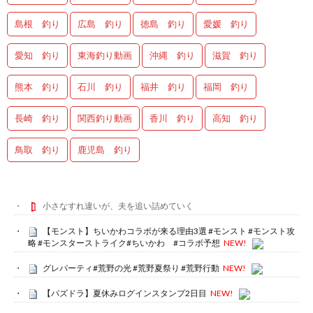
島根 釣り
広島 釣り
徳島 釣り
愛媛 釣り
愛知 釣り
東海釣り動画
沖縄 釣り
滋賀 釣り
熊本 釣り
石川 釣り
福井 釣り
福岡 釣り
長崎 釣り
関西釣り動画
香川 釣り
高知 釣り
鳥取 釣り
鹿児島 釣り
小さなすれ違いが、夫を追い詰めていく
【モンスト】ちいかわコラボが来る理由3選 #モンスト #モンスト攻
略 #モンスターストライク#ちいかわ #コラボ予想
NEW!
グレパーティ#荒野の光 #荒野夏祭り #荒野行動
NEW!
【パズドラ】夏休みログインスタンプ2日目
NEW!