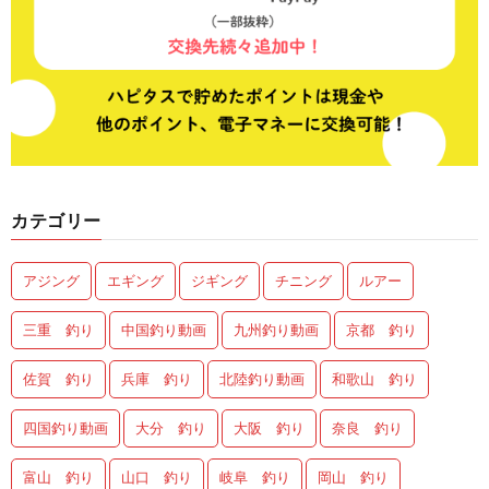
カテゴリー
アジング
エギング
ジギング
チニング
ルアー
三重 釣り
中国釣り動画
九州釣り動画
京都 釣り
佐賀 釣り
兵庫 釣り
北陸釣り動画
和歌山 釣り
四国釣り動画
大分 釣り
大阪 釣り
奈良 釣り
富山 釣り
山口 釣り
岐阜 釣り
岡山 釣り