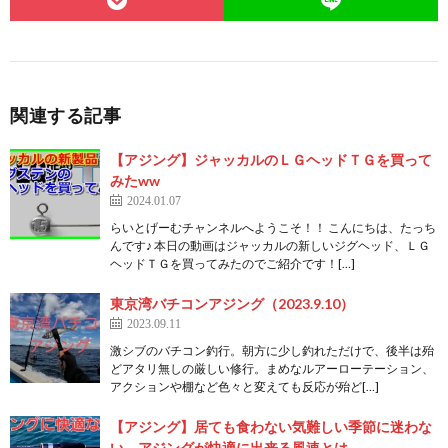
関連する記事
【アジング】ジャッカルのＬＧヘッドＴＧを買って
みたww
2024.01.07
らいとげーむチャンネルへようこそ！！ こんにちは、たっち
んです♪ 本日の動画はジャッカルの新しいジグヘッド、ＬＧ
ヘッドＴＧを買ってみたのでご紹介です！[…]
東京湾バチコンアジング（2023.9.10）
2023.09.11
激シブのバチコン釣行。朝方に少し釣れただけで、後半は殆
どアタリ無しの厳しい修行。まめなルアーローテーション、
アクションや棚など色々と変えても反応が殆ど[…]
【アジング】居ても食わない気難しい季節に迷わな
い。アジングが快適に出来る風速とは