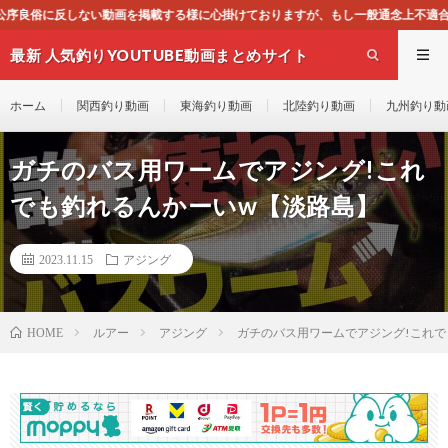
に心掛けておりますが、もし一般通念上不適合と思われる動画がございましたら、下
最新 人気釣りYOUTUBE動画まとめサイト
WEST
ホーム
関西釣り動画
東海釣り動画
北陸釣り動画
九州釣り動
ガチのバス用ワームでアジング!これ
でも釣れるんかーいw【淡路島】
2023.11.15
アジング
ルアー
アジング
ガチのバス用ワームでアジング!これで
HOME