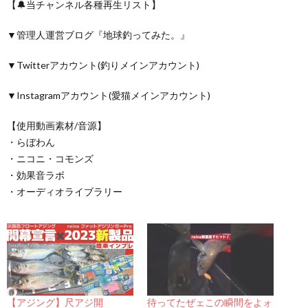
【🔔当チャンネル各種再生リスト】
▼管理人運営ブログ『地球釣ってみた。』
▼Twitterアカウント(釣りメインアカウント)
▼Instagramアカウント(愛猫メインアカウント)
【使用動画素材/音源】
・らぼわん
・ニコニ・コモンズ
・効果音ラボ
・オーディオライブラリー
【アジング】尺アジ開
待ってたぜェこの瞬間をよォ