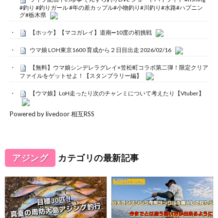
#釣り #釣りガール #年の差カップル#小物釣り#川釣り#水路#ハプニン
グ#栃木県
【ホッケ】【マコガレイ】道南➖10度の初挑戦
ウマ娘 LOH東京1600 育成から２日目出走 2026/02/16
【無料】ウマ娘シンデレラグレイ×笠松町コラボ第二弾！限定クリア
ファイルをゲットせよ！【スタンプラリー編】
【ウマ娘】LoH走ったり次のチャンミについて考えたり【Vtuber】
Powered by livedoor 相互RSS
アジング
カテゴリの最新記事