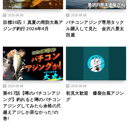
2026.08.08
2026.08.08
目標30匹！ 真夏の周防大島ア
バチコンアジング専用タック
ジング釣行 2026年4月
ル購入して見た 金沢八景太
田屋
2026.08.08
2026.08.08
第457話【噂のバチコンアジ
初見大歓迎 爆裂台風アジン
ング】釣れると噂のバチコン
グ
アジングしてみたら余裕の尺
越えアジしか居なかった!の
巻!