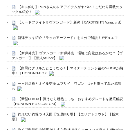
【キス釣り】PONさんのレアアイテムがヤバい！こだわり満載のタ
ックル紹介！
【カードファイト!! ヴァンガード】新弾【CARDFIGHT! Vanguard】
新弾デッキ紹介『ラッカアーマード』を１分で解説！ #デュエマ
【新弾発売】 ヴァンガード新弾発売 環境に変化はあるかな？【ヴ
ァンガード】【新人Vtuber】
【白黒にグリルだとこうなる！】マイナーチェンジ後のN-BOXが納
車！｜HONDA N-BOX
一ヶ月点検とオイル交換 エブリイ ワゴン 1ヶ月乗ってみた感想
も
【新型N-BOX】買うなら断然こっち！おすすめグレードを徹底解説
【HONDA N-BOX CUSTOM】
釣れない釣堀つり天国【管理釣り場】【エリアトラウト】【栃木
県】
ライブ配信中の珍事 ぞんすら釣りLIVE ショートハイライト #fishing