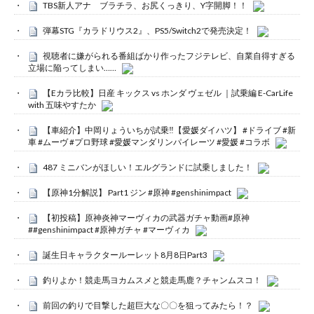
TBS新人アナ ブラチラ、お尻くっきり、Y字開脚！！
弾幕STG『カラドリウス2』、PS5/Switch2で発売決定！
視聴者に嫌がられる番組ばかり作ったフジテレビ、自業自得すぎる
立場に陥ってしまい……
【Eカラ比較】日産 キックス vs ホンダ ヴェゼル ｜試乗編 E-CarLife
with 五味やすたか
【車紹介】中岡りょういちが試乗‼️【愛媛ダイハツ】 #ドライブ #新
車 #ムーヴ #プロ野球 #愛媛マンダリンパイレーツ #愛媛 #コラボ
487 ミニバンがほしい！エルグランドに試乗しました！
【原神1分解説】 Part1 ジン #原神 #genshinimpact
【初投稿】原神炎神マーヴィカの武器ガチャ動画#原神
##genshinimpact #原神ガチャ #マーヴィカ
誕生日キャラクタールーレット8月8日Part3
釣りよか！競走馬ヨカムスメと競走馬鹿？チャンムスコ！
前回の釣りで目撃した超巨大な〇〇を狙ってみたら！？