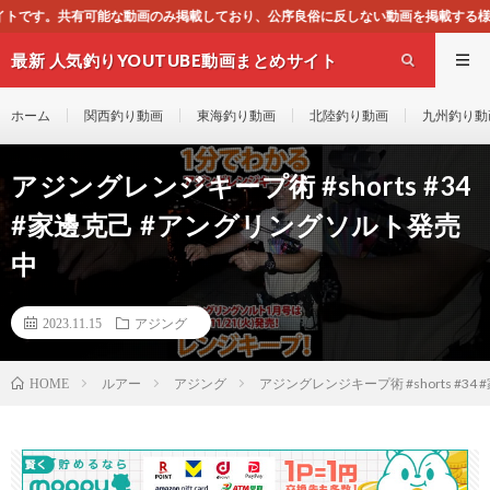
掲載しており、公序良俗に反しない動画を掲載する様に心掛けておりますが、もし一
最新 人気釣りYOUTUBE動画まとめサイト
WEST
ホーム
関西釣り動画
東海釣り動画
北陸釣り動画
九州釣り動
アジングレンジキープ術 #shorts #34
#家邊克己 #アングリングソルト発売
中
2023.11.15
アジング
ルアー
アジング
アジングレンジキープ術 #shorts #3
HOME