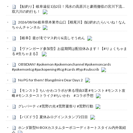
【鮎釣り】岐阜遠征1泊2日！渇水の高原川と豪雨撤収の宮川下流…
双六川の釣行も！
2026/08/06 岐阜県本巣市山口【根尾川】(鮎)釣れたらいいね！なん
ちゃんチャンネル
【岐阜】釜が滝でマス釣り&流しそうめん
【ヴァンガード参加型】お盆期間は配信休みます！【#りょくちゃま
る #生ちゃまる】
OBSIDIAN! #pokemon #pokemonchannel #pokemoncards
#pokemontcg #packopening #tcg #cards #fyp #subscrib
No PG for them! Blangdmire Dear Days 2
【モンスト】ちいかわコラボが来る理由3選 #モンスト #モンスト攻
略 #モンスターストライク#ちいかわ #コラボ予想
グレパーティ#荒野の光 #荒野夏祭り #荒野行動
【パズドラ】夏休みログインスタンプ2日目
ホンダ新型N-BOXカスタムターボコーディネートスタイル内外装紹
介