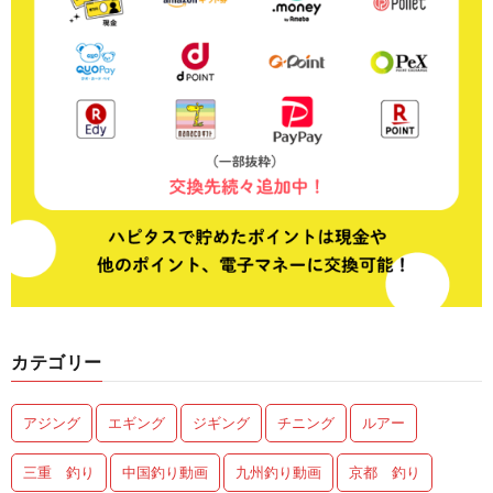
カテゴリー
アジング
エギング
ジギング
チニング
ルアー
三重 釣り
中国釣り動画
九州釣り動画
京都 釣り