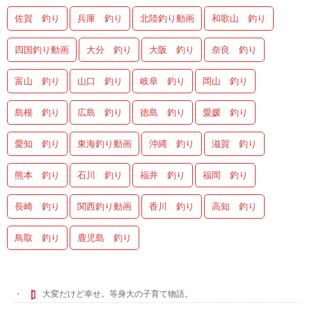
佐賀 釣り
兵庫 釣り
北陸釣り動画
和歌山 釣り
四国釣り動画
大分 釣り
大阪 釣り
奈良 釣り
富山 釣り
山口 釣り
岐阜 釣り
岡山 釣り
島根 釣り
広島 釣り
徳島 釣り
愛媛 釣り
愛知 釣り
東海釣り動画
沖縄 釣り
滋賀 釣り
熊本 釣り
石川 釣り
福井 釣り
福岡 釣り
長崎 釣り
関西釣り動画
香川 釣り
高知 釣り
鳥取 釣り
鹿児島 釣り
大変だけど幸せ。等身大の子育て物語。