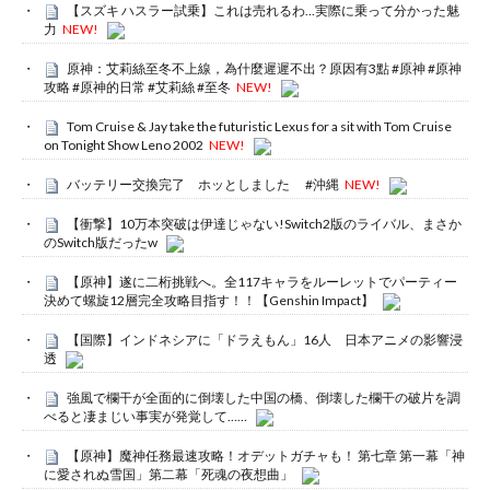
【スズキ ハスラー試乗】これは売れるわ…実際に乗って分かった魅
力
NEW!
原神：艾莉絲至冬不上線，為什麼遲遲不出？原因有3點 #原神 #原神
攻略 #原神的日常 #艾莉絲 #至冬
NEW!
Tom Cruise & Jay take the futuristic Lexus for a sit with Tom Cruise
on Tonight Show Leno 2002
NEW!
バッテリー交換完了 ホッとしました #沖縄
NEW!
【衝撃】10万本突破は伊達じゃない!Switch2版のライバル、まさか
のSwitch版だったw
【原神】遂に二桁挑戦へ。全117キャラをルーレットでパーティー
決めて螺旋12層完全攻略目指す！！【Genshin Impact】
【国際】インドネシアに「ドラえもん」16人 日本アニメの影響浸
透
強風で欄干が全面的に倒壊した中国の橋、倒壊した欄干の破片を調
べると凄まじい事実が発覚して……
【原神】魔神任務最速攻略！オデットガチャも！ 第七章 第一幕「神
に愛されぬ雪国」第二幕「死魂の夜想曲」