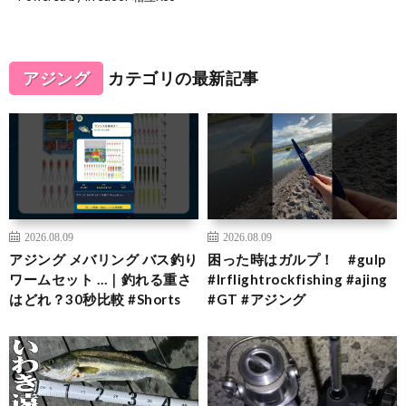
アジング
カテゴリの最新記事
2026.08.09
2026.08.09
アジング メバリング バス釣り
困った時はガルプ！ #gulp
ワームセット …｜釣れる重さ
#lrflightrockfishing #ajing
はどれ？30秒比較 #Shorts
#GT #アジング