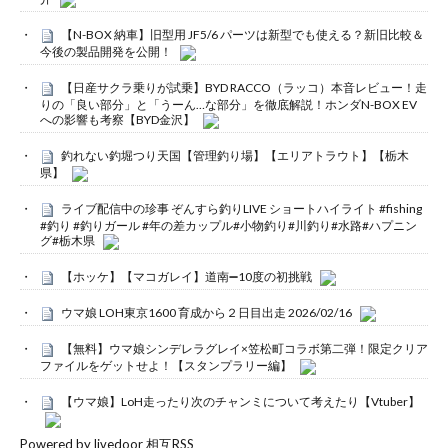
【N-BOX 納車】旧型用 JF5/6 パーツは新型でも使える？新旧比較＆
今後の製品開発を公開！
【日産サクラ乗りが試乗】BYD RACCO（ラッコ）本音レビュー！走
りの「良い部分」と「うーん…な部分」を徹底解説！ホンダN-BOX EV
への影響も考察【BYD金沢】
釣れない釣堀つり天国【管理釣り場】【エリアトラウト】【栃木
県】
ライブ配信中の珍事 ぞんすら釣りLIVE ショートハイライト #fishing
#釣り #釣りガール #年の差カップル#小物釣り#川釣り#水路#ハプニン
グ#栃木県
【ホッケ】【マコガレイ】道南➖10度の初挑戦
ウマ娘 LOH東京1600 育成から２日目出走 2026/02/16
【無料】ウマ娘シンデレラグレイ×笠松町コラボ第二弾！限定クリア
ファイルをゲットせよ！【スタンプラリー編】
【ウマ娘】LoH走ったり次のチャンミについて考えたり【Vtuber】
Powered by livedoor 相互RSS