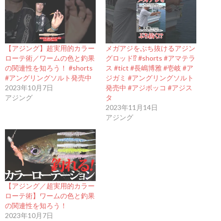
【アジング】超実用的カラー
メガアジをぶち抜けるアジン
ローテ術／ワームの色と釣果
グロッド⁉ #shorts #アマテラ
の関連性を知ろう！ #shorts
ス #tict #長嶋博雅 #壱岐 #ア
#アングリングソルト発売中
ジガミ #アングリングソルト
2023年10月7日
発売中 #アジボッコ #アジス
アジング
タ
2023年11月14日
アジング
【アジング／超実用的カラー
ローテ術】ワームの色と釣果
の関連性を知ろう！
2023年10月7日