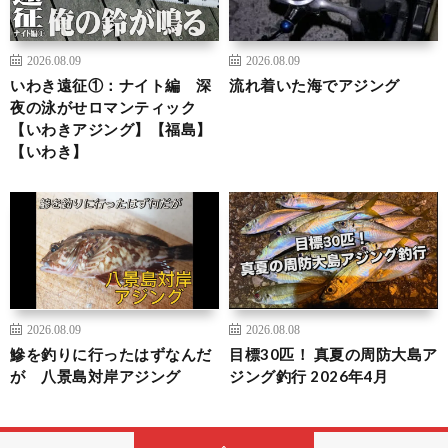
2026.08.09
2026.08.09
いわき遠征①：ナイト編 深
流れ着いた海でアジング
夜の泳がせロマンティック
【いわきアジング】【福島】
【いわき】
2026.08.09
2026.08.08
鰺を釣りに行ったはずなんだ
目標30匹！ 真夏の周防大島ア
が 八景島対岸アジング
ジング釣行 2026年4月