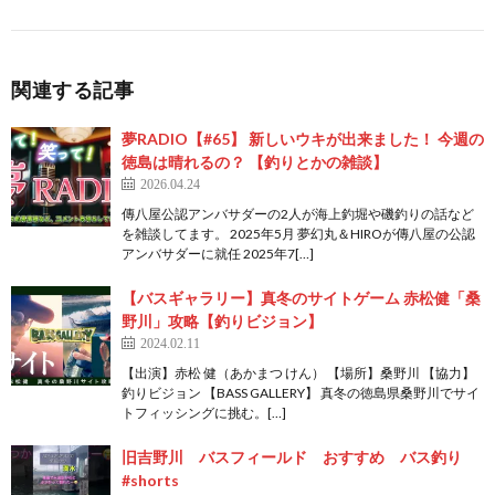
関連する記事
夢RADIO【#65】 新しいウキが出来ました！ 今週の
徳島は晴れるの？ 【釣りとかの雑談】
2026.04.24
傳八屋公認アンバサダーの2人が海上釣堀や磯釣りの話など
を雑談してます。 2025年5月 夢幻丸＆HIROが傳八屋の公認
アンバサダーに就任 2025年7[…]
【バスギャラリー】真冬のサイトゲーム 赤松健「桑
野川」攻略【釣りビジョン】
2024.02.11
【出演】赤松 健（あかまつ けん） 【場所】桑野川 【協力】
釣りビジョン 【BASS GALLERY】 真冬の徳島県桑野川でサイ
トフィッシングに挑む。[…]
旧吉野川 バスフィールド おすすめ バス釣り
#shorts