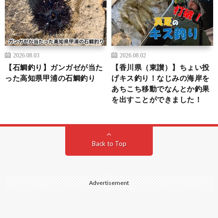
2026.08.03
2026.08.02
【石鯛釣り】ガンガゼが当た
【香川県（東讃）】ちょい投
った高知県甲浦の石鯛釣り
げキス釣り！なじみの海岸を
あちこち移動でなんとか釣果
を出すことができました！
Back to Top
Advertisement