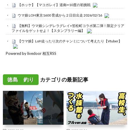
【ホッケ】【マコガレイ】道南➖10度の初挑戦
ウマ娘 LOH東京1600 育成から２日目出走 2026/02/16
【無料】ウマ娘シンデレラグレイ×笠松町コラボ第二弾！限定クリア
ファイルをゲットせよ！【スタンプラリー編】
【ウマ娘】LoH走ったり次のチャンミについて考えたり【Vtuber】
Powered by livedoor 相互RSS
徳島 釣り
カテゴリの最新記事