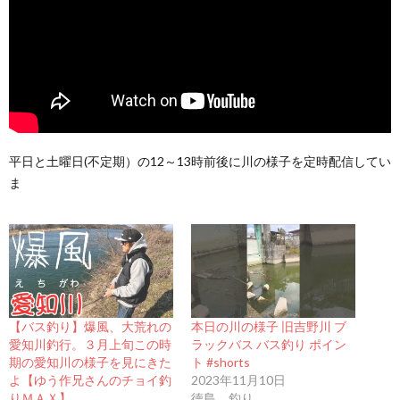
平日と土曜日(不定期）の12～13時前後に川の様子を定時配信してい
ま
【バス釣り】爆風、大荒れの
本日の川の様子 旧吉野川 ブ
愛知川釣行。３月上旬この時
ラックバス バス釣り ポイン
期の愛知川の様子を見にきた
ト #shorts
よ【ゆう作兄さんのチョイ釣
2023年11月10日
りＭＡＸ】
徳島 釣り