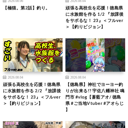
2026.08.06
2026.08.04
【極猫。第2話】釣り。
頑張る高校生を応援！徳島県
に水族館を作る 1/2 『放課後
をサボるな！ 23』＜フルver
＞【釣りビジョン】
2026.08.04
2026.08.04
頑張る高校生を応援！徳島県
【徳島県】神社でヨーヨー釣
に水族館を作る 2/2 『放課後
りが出来る!? 宇佐八幡神社 鳴
をサボるな！ 23』＜フルver
門市 #vlog【蒼藍アオ/ 徳島
＞【釣りビジョン】
県 #ご当地Vtuber #アオらじ
】