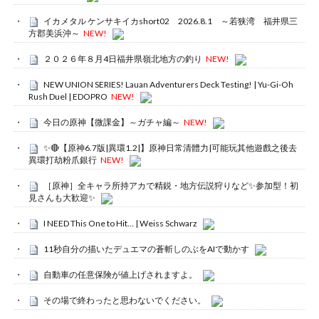
イカメタル ケンサキイカshort02 2026.8.1 ～若狭湾 福井県三
方郡美浜沖～
NEW!
２０２６年８月4日福井県嶺北地方の釣り
NEW!
NEW UNION SERIES! Lauan Adventurers Deck Testing! | Yu-Gi-Oh
Rush Duel | EDOPRO
NEW!
今日の原神【微課金】～ガチャ編～
NEW!
✨🔴【原神6.7版|異環1.2|】原神日常清體力|可能玩其他遊戲之後去
異環打劫粉爪銀行
NEW!
［原神］全キャラ所持アカで精鋭・地方伝説狩りなど✨参加型！初
見さんも大歓迎✨
I NEED This One to Hit… | Weiss Schwarz
11秒自分の描いたデュエマの蒼斬しのぶをAIで動かす
自動車の任意保険が値上げされますよ。
その場で終わったと思わないでください。