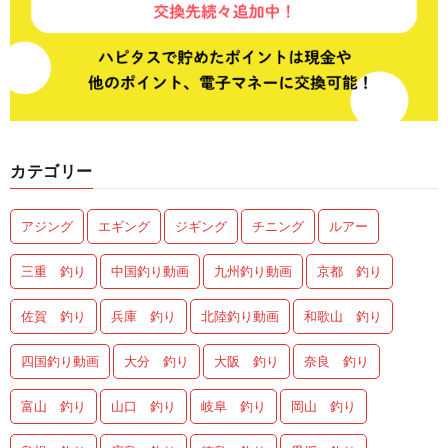
カテゴリー
アジング
エギング
ジギング
チニング
ルアー
三重 釣り
中国釣り動画
九州釣り動画
京都 釣り
佐賀 釣り
兵庫 釣り
北陸釣り動画
和歌山 釣り
四国釣り動画
大分 釣り
大阪 釣り
奈良 釣り
富山 釣り
山口 釣り
岐阜 釣り
岡山 釣り