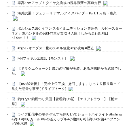
車高3cmアップ！ タイヤ交換後の視界激変の高速走行
海外試乗！ フェラーリ アマルフィ スパイダー Part.1 by 島下泰久
ポルシェ 718ケイマン スタイルエディション 専用色「ルビースター
ネオ」左ハンドルの6速MT車が買取り入庫！しかも走行距離は
456km！！
#fgo レオニダス一世のスキル強化 #fgo攻略 #歴史
M4フォギルエ裏話【モンスト】
【ドラクエウォーク】魔力の宝鞭が実装。ある意味助かる武器でし
た。
【RS3試乗後】「完全上位互換」撤回します。じっくり振り返って
見えた意外な事実 [ドライブトーク]
釣れない釣堀つり天国【管理釣り場】【エリアトラウト】【栃木
県】
ライブ配信中の珍事 ぞんすら釣りLIVE ショートハイライト #fishing
#釣り #釣りガール #年の差カップル#小物釣り#川釣り#水路#ハプニン
グ#栃木県