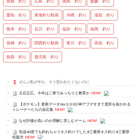
島根 釣り
広島 釣り
徳島 釣り
愛媛 釣り
愛知 釣り
東海釣り動画
沖縄 釣り
滋賀 釣り
熊本 釣り
石川 釣り
福井 釣り
福岡 釣り
長崎 釣り
関西釣り動画
香川 釣り
高知 釣り
鳥取 釣り
鹿児島 釣り
ぜんぶ私が中心、そう思われたくないのに
立石正広、今年は二軍でみっちりと教育か
NEW!
【ポケモン】更新データVer.2.0.0が神アプデすぎて度肝を抜かれる
トレーナーたちの反応集
NEW!
なぜ評価が高いのか理解に苦しむゲーム
NEW!
気温40度でも釣れちゃうキス釣りでした #三重県キス釣り #三重県
松阪市
NEW!