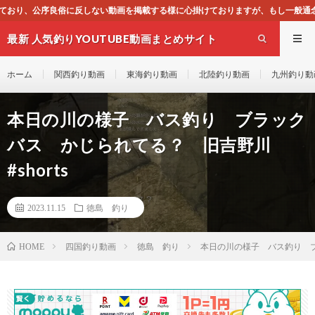
を掲載する様に心掛けておりますが、もし一般通念上不適合と思われる動画がござい
最新 人気釣りYOUTUBE動画まとめサイト
WEST
ホーム
関西釣り動画
東海釣り動画
北陸釣り動画
九州釣り動
本日の川の様子 バス釣り ブラック
バス かじられてる？ 旧吉野川
#shorts
2023.11.15
徳島 釣り
四国釣り動画
徳島 釣り
本日の川の様子 バス釣り ブ
HOME