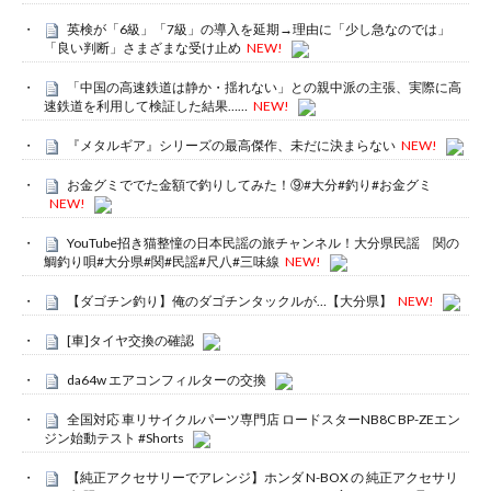
英検が「6級」「7級」の導入を延期→理由に「少し急なのでは」
「良い判断」さまざまな受け止め
NEW!
「中国の高速鉄道は静か・揺れない」との親中派の主張、実際に高
速鉄道を利用して検証した結果……
NEW!
『メタルギア』シリーズの最高傑作、未だに決まらない
NEW!
お金グミででた金額で釣りしてみた！⑨#大分#釣り#お金グミ
NEW!
YouTube招き猫整憧の日本民謡の旅チャンネル！大分県民謡 関の
鯛釣り唄#大分県#関#民謡#尺八#三味線
NEW!
【ダゴチン釣り】俺のダゴチンタックルが…【大分県】
NEW!
[車]タイヤ交換の確認
da64w エアコンフィルターの交換
全国対応 車リサイクルパーツ専門店 ロードスターNB8C BP-ZEエン
ジン始動テスト #Shorts
【純正アクセサリーでアレンジ】ホンダ N-BOX の 純正アクセサリ