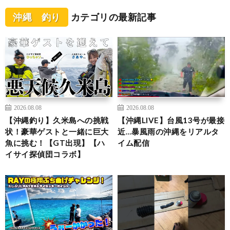
沖縄 釣り
カテゴリの最新記事
2026.08.08
2026.08.08
【沖縄釣り】久米島への挑戦
【沖縄LIVE】台風13号が最接
状！豪華ゲストと一緒に巨大
近…暴風雨の沖縄をリアルタ
魚に挑む！【GT出現】【ハ
イム配信
イサイ探偵団コラボ】