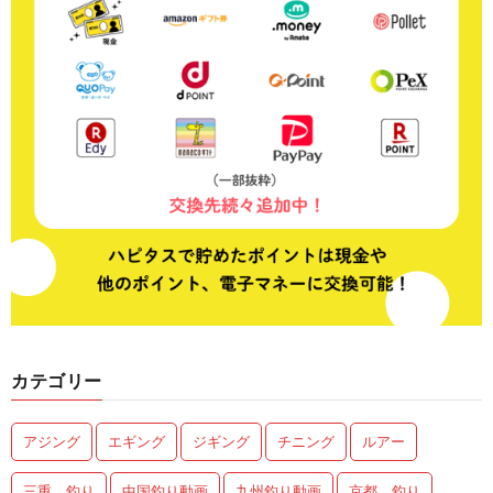
カテゴリー
アジング
エギング
ジギング
チニング
ルアー
三重 釣り
中国釣り動画
九州釣り動画
京都 釣り