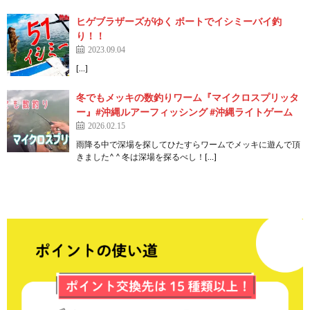
ヒゲブラザーズがゆく ボートでイシミーバイ釣
り！！
2023.09.04
[…]
冬でもメッキの数釣りワーム『マイクロスプリッタ
ー』#沖縄ルアーフィッシング #沖縄ライトゲーム
2026.02.15
雨降る中で深場を探してひたすらワームでメッキに遊んで頂
きました^ ^ 冬は深場を探るべし！[…]