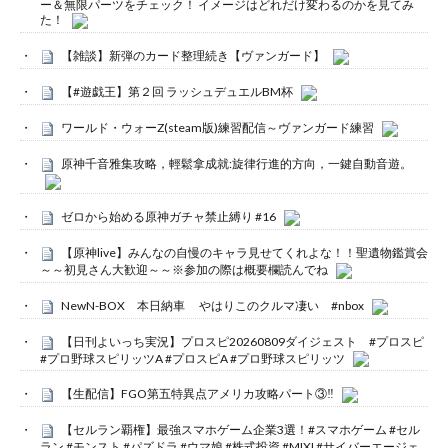
ー＆無限パーツをチェック！ イメージはどれだけ変わるのかを見てみ
た！
【雑談】新弾のカード整理続き【ヴァンガード】
【#遊戯王】第２回 ラッシュデュエルBM杯
ワールド・ウォーZ(steam版)練習配信～ヴァンガード練習
原神千音雅集攻略，輕鬆拿成就:旋律行進的方向，一鍵自動音遊。
ゼロから始める原神ガチャ禁止縛り #16
【原神live】みんなの自慢のキャラ見せてくれよな！！聖遺物鑑賞会
～～初見さん大歓迎～～※参加の際は概要欄読んでね
NewN-BOX 本日納車 やはりこのクルマ凄い #nbox
【日刊よいっち実況】プロスピ20260809ダイジェスト #プロスピ
#プロ野球スピリッツA #プロスピA #プロ野球スピリッツ
【生配信】FGO第五特異点アメリカ攻略パート③‼️
【セルラン覇権】最強スマホゲーム企業3選！#スマホゲーム #セル
ラン #モンスト #パズドラ #ウマ娘 #株式投資 #MIXI #サイバーエージェ