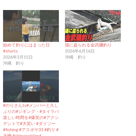
始めて釣りにはまった日
猫に盗られる金武磯釣り
#shorts
2026年6月16日
2026年3月15日
沖縄 釣り
沖縄 釣り
#のりさんtv#メンバーと久し
ぶりの#ジギング・#タイラバ
楽しい時間を#爆笑の#アクシ
デントで#大笑い #ダイソー
#fishing #アスボヤ33 #釣り #
大物 #okinawaisland