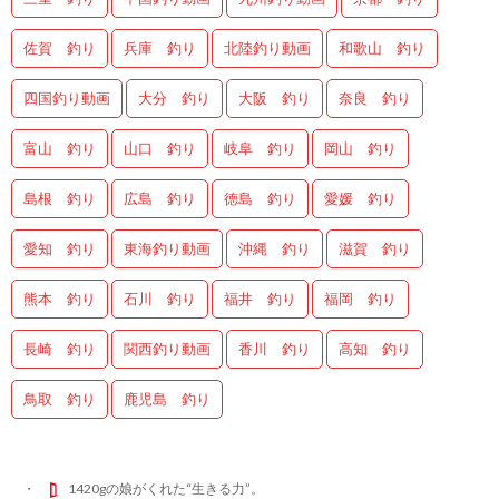
佐賀 釣り
兵庫 釣り
北陸釣り動画
和歌山 釣り
四国釣り動画
大分 釣り
大阪 釣り
奈良 釣り
富山 釣り
山口 釣り
岐阜 釣り
岡山 釣り
島根 釣り
広島 釣り
徳島 釣り
愛媛 釣り
愛知 釣り
東海釣り動画
沖縄 釣り
滋賀 釣り
熊本 釣り
石川 釣り
福井 釣り
福岡 釣り
長崎 釣り
関西釣り動画
香川 釣り
高知 釣り
鳥取 釣り
鹿児島 釣り
1420gの娘がくれた“生きる力”。