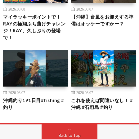
2026.08.08
2026.08.07
マイラッキーポイントで！
【沖縄】台風をお迎えする準
RAYの極翔ぶち曲げチャレン
備はオッケーですかー？
ジ！RAY、久しぶりの登場
で！
2026.08.07
2026.08.07
沖縄釣り191日目#fishing #
これを使えば間違いなし！ #
釣り
沖縄 #石垣島 #釣り
Back to Top