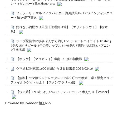
ント #ガンホー #日本株 #Shorts
フェラーリ アマルフィ スパイダー 海外試乗 Part.2 ワインディングロ
ード編 by 島下泰久
釣れない釣堀つり天国【管理釣り場】【エリアトラウト】【栃木
県】
ライブ配信中の珍事 ぞんすら釣りLIVE ショートハイライト #fishing
#釣り #釣りガール #年の差カップル#小物釣り#川釣り#水路#ハプニン
グ#栃木県
【ホッケ】【マコガレイ】道南➖10度の初挑戦
ウマ娘 LOH東京1600 育成から２日目出走 2026/02/16
【無料】ウマ娘シンデレラグレイ×笠松町コラボ第二弾！限定クリア
ファイルをゲットせよ！【スタンプラリー編】
【ウマ娘】LoH走ったり次のチャンミについて考えたり【Vtuber】
Powered by livedoor 相互RSS