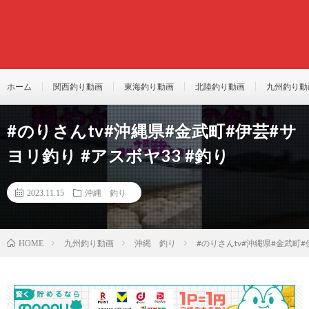
ホーム
関西釣り動画
東海釣り動画
北陸釣り動画
九州釣り動
#のりさんtv#沖縄県#金武町#伊芸#サ
ヨリ釣り #アスボヤ33 #釣り
2023.11.15
沖縄 釣り
九州釣り動画
沖縄 釣り
#のりさんtv#沖縄県#金武町#
HOME