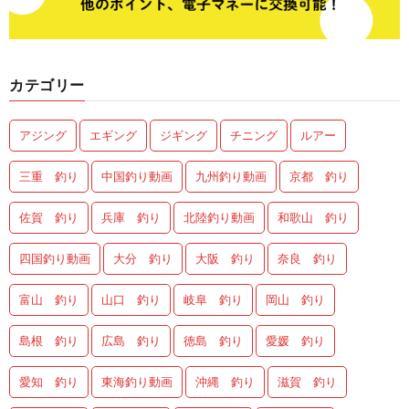
カテゴリー
アジング
エギング
ジギング
チニング
ルアー
三重 釣り
中国釣り動画
九州釣り動画
京都 釣り
佐賀 釣り
兵庫 釣り
北陸釣り動画
和歌山 釣り
四国釣り動画
大分 釣り
大阪 釣り
奈良 釣り
富山 釣り
山口 釣り
岐阜 釣り
岡山 釣り
島根 釣り
広島 釣り
徳島 釣り
愛媛 釣り
愛知 釣り
東海釣り動画
沖縄 釣り
滋賀 釣り