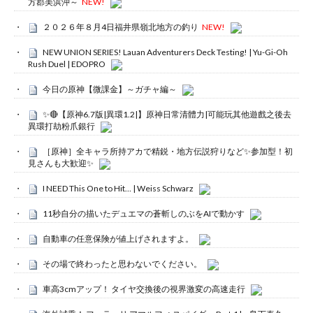
方郡美浜沖～
NEW!
２０２６年８月4日福井県嶺北地方の釣り
NEW!
NEW UNION SERIES! Lauan Adventurers Deck Testing! | Yu-Gi-Oh
Rush Duel | EDOPRO
今日の原神【微課金】～ガチャ編～
✨🔴【原神6.7版|異環1.2|】原神日常清體力|可能玩其他遊戲之後去
異環打劫粉爪銀行
［原神］全キャラ所持アカで精鋭・地方伝説狩りなど✨参加型！初
見さんも大歓迎✨
I NEED This One to Hit… | Weiss Schwarz
11秒自分の描いたデュエマの蒼斬しのぶをAIで動かす
自動車の任意保険が値上げされますよ。
その場で終わったと思わないでください。
車高3cmアップ！ タイヤ交換後の視界激変の高速走行