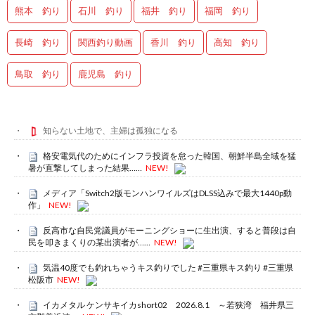
熊本 釣り
石川 釣り
福井 釣り
福岡 釣り
長崎 釣り
関西釣り動画
香川 釣り
高知 釣り
鳥取 釣り
鹿児島 釣り
知らない土地で、主婦は孤独になる
格安電気代のためにインフラ投資を怠った韓国、朝鮮半島全域を猛
暑が直撃してしまった結果……
NEW!
メディア「Switch2版モンハンワイルズはDLSS込みで最大1440p動
作」
NEW!
反高市な自民党議員がモーニングショーに生出演、すると普段は自
民を叩きまくりの某出演者が……
NEW!
気温40度でも釣れちゃうキス釣りでした #三重県キス釣り #三重県
松阪市
NEW!
イカメタル ケンサキイカshort02 2026.8.1 ～若狭湾 福井県三