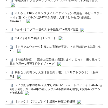
海外試乗！ フェラーリ アマルフィ スパイダー Part.1 by 島下泰久
ポルシェ 718ケイマン スタイルエディション 専用色「ルビースター
ネオ」左ハンドルの6速MT車が買取り入庫！しかも走行距離は
456km！！
#fgo レオニダス一世のスキル強化 #fgo攻略 #歴史
M4フォギルエ裏話【モンスト】
【ドラクエウォーク】魔力の宝鞭が実装。ある意味助かる武器でし
た。
【RS3試乗後】「完全上位互換」撤回します。じっくり振り返って
見えた意外な事実 [ドライブトーク]
釣れない釣堀つり天国【管理釣り場】【エリアトラウト】【栃木
県】
ライブ配信中の珍事 ぞんすら釣りLIVE ショートハイライト #fishing
#釣り #釣りガール #年の差カップル#小物釣り#川釣り#水路#ハプニン
グ#栃木県
【ホッケ】【マコガレイ】道南➖10度の初挑戦