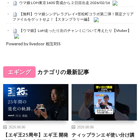
ウマ娘 LOH東京1600 育成から２日目出走 2026/02/16
【無料】ウマ娘シンデレラグレイ×笠松町コラボ第二弾！限定クリア
ファイルをゲットせよ！【スタンプラリー編】
【ウマ娘】LoH走ったり次のチャンミについて考えたり【Vtuber】
Powered by livedoor 相互RSS
エギング
カテゴリの最新記事
2026.08.06
2026.08.06
【エギ王25周年】エギ王 開発
ティップランエギ使い分け講