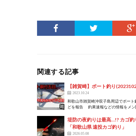
関連する記事
【雑賀崎】ボート釣り(2023102
2023.10.24
和歌山市雑賀崎沖双子島周辺でボート釣り
どを報告 釣果速報などの情報をメン[
堤防の夜釣りは最高…!? カ
「和歌山県 遠投カゴ釣り」
2026.05.08