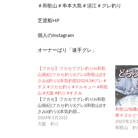
＃和歌山＃串本大島＃須江＃グレ釣り
芝渡船HP
個人のInstagram
オーナーばり「速手グレ」
【フカセ】フカセでグレ釣りin和歌
山南紀(フカセ釣り)(グレ)(和歌山)(す
さみ)(釣り)(本気釣部)2024.3#グレ #
チヌ #フカセ釣り #マルキュー #和歌
山 #大阪 #釣り #すさみ
【フカセ】フカセでグレ釣りin和歌
山南紀(フカセ釣り)(グレ)(和歌山)(す
和歌山地磯
さみ)(釣り)(本気釣部…
寒チヌかど
2024年3月23日
2025年2月
大阪 釣り
和歌山 釣