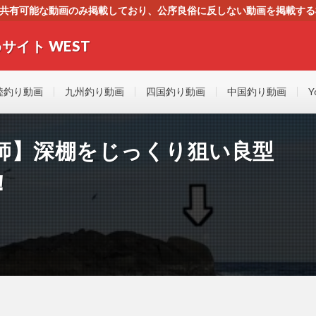
す。共有可能な動画のみ掲載しており、公序良俗に反しない動画を掲載す
ください。即刻対処させて頂きます。なお、同サイトはGoogleアド
サイト WEST
者にもやさしい！！釣りに関するあらゆるYOUTUBE動画をまとめたサイトで
陸釣り動画
九州釣り動画
四国釣り動画
中国釣り動画
Y
師】深棚をじっくり狙い良型
！