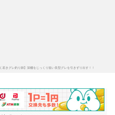
く若きグレ釣り師】深棚をじっくり狙い良型グレを引きずり出す！！