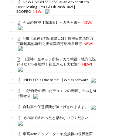
NEW UNION SERIES! Lauan Adventurers
Deck Testing! | Yu-Gi-Oh Rush Duel |
EDOPRO
NEW!
今日の原神【微課金】～ガチャ編～
NEW!
✨🔴【原神6.7版|異環1.2|】原神日常清體力|
可能玩其他遊戲之後去異環打劫粉爪銀行
NEW!
［原神］全キャラ所持アカで精鋭・地方伝説
狩りなど✨参加型！初見さんも大歓迎✨
NEW!
I NEED This One to Hit… | Weiss Schwarz
11秒自分の描いたデュエマの蒼斬しのぶをAI
で動かす
自動車の任意保険が値上げされますよ。
その場で終わったと思わないでください。
車高3cmアップ！ タイヤ交換後の視界激変