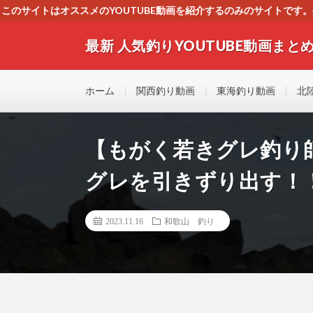
このサイトはオススメのYOUTUBE動画を紹介するのみのサイトで
いましたら、下記お問合せよりご連絡
最新 人気釣りYOUTUBE動画まとめ
最新人気釣りYOUTUB動画 釣りマニア必見！！初心
す！！
ホーム
関西釣り動画
東海釣り動画
北
【もがく若きグレ釣り
グレを引きずり出す！
2023.11.16
和歌山 釣り