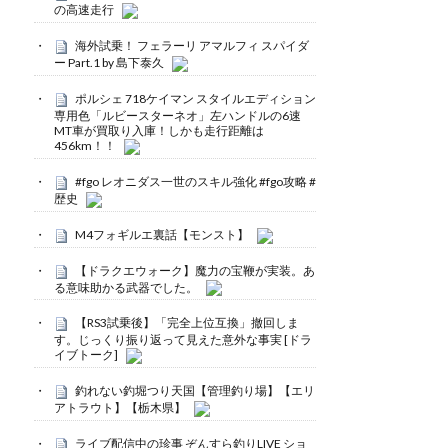
の高速走行
海外試乗！ フェラーリ アマルフィ スパイダ
ー Part.1 by 島下泰久
ポルシェ 718ケイマン スタイルエディション
専用色「ルビースターネオ」左ハンドルの6速
MT車が買取り入庫！しかも走行距離は
456km！！
#fgo レオニダス一世のスキル強化 #fgo攻略 #
歴史
M4フォギルエ裏話【モンスト】
【ドラクエウォーク】魔力の宝鞭が実装。あ
る意味助かる武器でした。
【RS3試乗後】「完全上位互換」撤回しま
す。じっくり振り返って見えた意外な事実 [ドラ
イブトーク]
釣れない釣堀つり天国【管理釣り場】【エリ
アトラウト】【栃木県】
ライブ配信中の珍事 ぞんすら釣りLIVE ショ