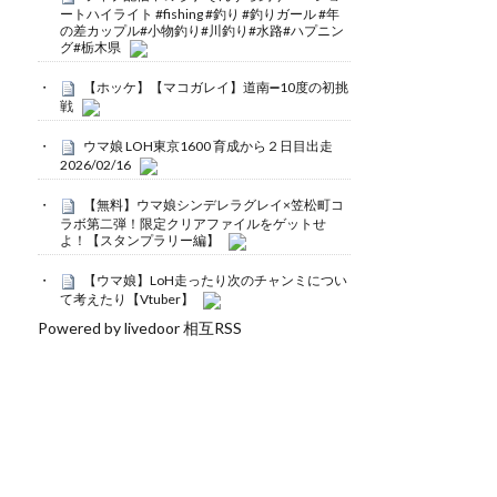
ートハイライト #fishing #釣り #釣りガール #年
の差カップル#小物釣り#川釣り#水路#ハプニン
グ#栃木県
【ホッケ】【マコガレイ】道南➖10度の初挑
戦
ウマ娘 LOH東京1600 育成から２日目出走
2026/02/16
【無料】ウマ娘シンデレラグレイ×笠松町コ
ラボ第二弾！限定クリアファイルをゲットせ
よ！【スタンプラリー編】
【ウマ娘】LoH走ったり次のチャンミについ
て考えたり【Vtuber】
Powered by livedoor 相互RSS