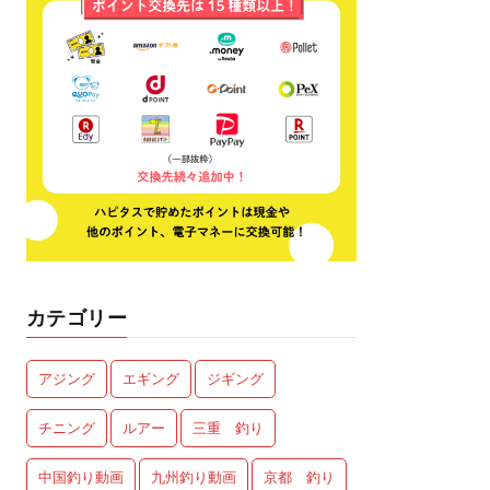
カテゴリー
アジング
エギング
ジギング
チニング
ルアー
三重 釣り
中国釣り動画
九州釣り動画
京都 釣り