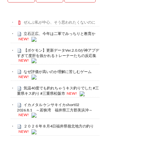
ぜんぶ私が中心、そう思われたくないのに
立石正広、今年は二軍でみっちりと教育か
NEW!
【ポケモン】更新データVer.2.0.0が神アプデ
すぎて度肝を抜かれるトレーナーたちの反応集
NEW!
なぜ評価が高いのか理解に苦しむゲーム
NEW!
気温40度でも釣れちゃうキス釣りでした #三
重県キス釣り #三重県松阪市
NEW!
イカメタル ケンサキイカshort02
2026.8.1 ～若狭湾 福井県三方郡美浜沖～
NEW!
２０２６年８月4日福井県嶺北地方の釣り
NEW!