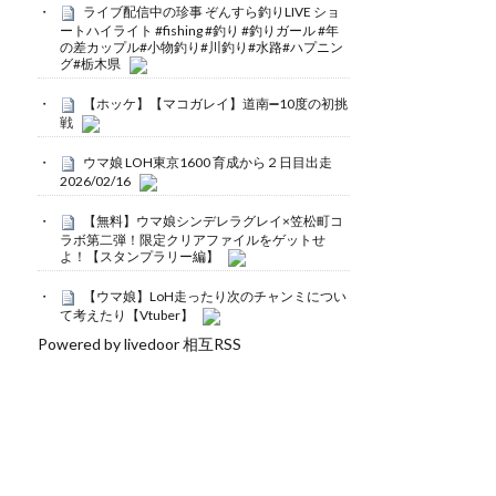
ライブ配信中の珍事 ぞんすら釣りLIVE ショ
ートハイライト #fishing #釣り #釣りガール #年
の差カップル#小物釣り#川釣り#水路#ハプニン
グ#栃木県
【ホッケ】【マコガレイ】道南➖10度の初挑
戦
ウマ娘 LOH東京1600 育成から２日目出走
2026/02/16
【無料】ウマ娘シンデレラグレイ×笠松町コ
ラボ第二弾！限定クリアファイルをゲットせ
よ！【スタンプラリー編】
【ウマ娘】LoH走ったり次のチャンミについ
て考えたり【Vtuber】
Powered by livedoor 相互RSS