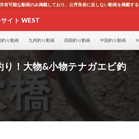
す。共有可能な動画のみ掲載しており、公序良俗に反しない動画を掲載す
ください。即刻対処させて頂きます。なお、同サイトはGoogleアド
サイト WEST
者にもやさしい！！釣りに関するあらゆるYOUTUBE動画をまとめたサイトで
陸釣り動画
九州釣り動画
四国釣り動画
中国釣り動画
Y
釣り！大物&小物テナガエビ釣