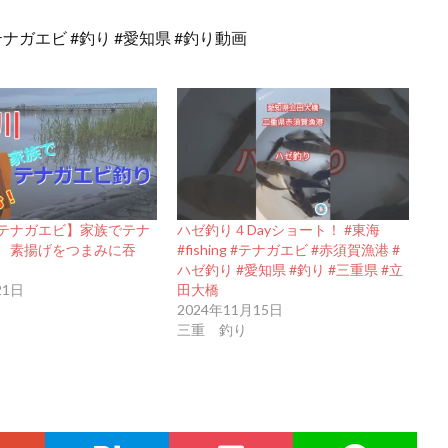
テナガエビ #釣り #愛知県 #釣り動画
テナガエビ】家族でテナ
ハゼ釣り４Dayショート！ #東海
 素揚げをつまみに吞
#fishing #テナガエビ #赤須賀漁港 #
ハゼ釣り #愛知県 #釣り #三重県 #立
21日
田大橋
2024年11月15日
三重 釣り