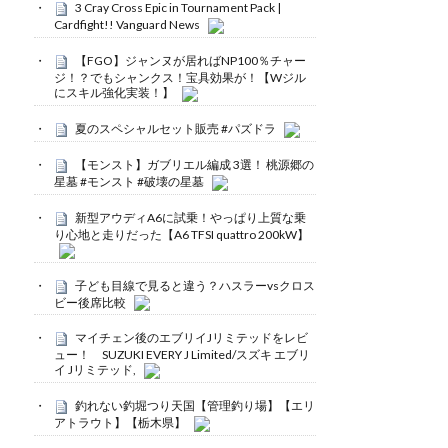
3 Cray Cross Epic in Tournament Pack |
Cardfight!! Vanguard News
【FGO】ジャンヌが居ればNP100％チャー
ジ！？でもシャンクス！宝具効果が！【Wジル
にスキル強化実装！】
夏のスペシャルセット販売 #パズドラ
【モンスト】ガブリエル編成 3選！ 桃源郷の
星墓 #モンスト #破壊の星墓
新型アウディA6に試乗！やっぱり上質な乗
り心地と走りだった【A6 TFSI quattro 200kW】
子ども目線で見ると違う？ハスラーvsクロス
ビー後席比較
マイチェン後のエブリイJリミテッドをレビ
ュー！ SUZUKI EVERY J Limited/スズキ エブリ
イ Jリミテッド,
釣れない釣堀つり天国【管理釣り場】【エリ
アトラウト】【栃木県】