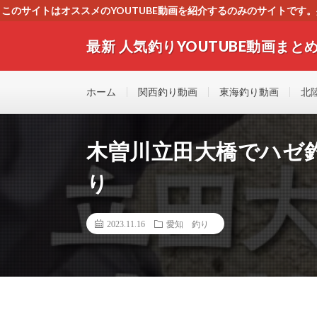
このサイトはオススメのYOUTUBE動画を紹介するのみのサイトで
いましたら、下記お問合せよりご連絡
最新 人気釣りYOUTUBE動画まとめ
最新人気釣りYOUTUB動画 釣りマニア必見！！初心
す！！
ホーム
関西釣り動画
東海釣り動画
北
木曽川立田大橋でハゼ
り
2023.11.16
愛知 釣り