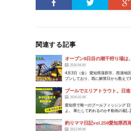
関連する記事
オープン8日目の潮干狩り場は
2026.04.06
4月3日（金） 愛知県蒲郡市、西浦地
プンしており、既に解禁日から数えて8日
プールでエリアトラウト。日進
2026.02.08
愛知県で唯一のプールフィッシング 
よ。 果たして釣れるのか❓ 動画の最[…]
釣りママ日記vol.258愛知県西
2023.09.08