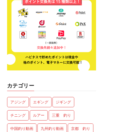
カテゴリー
アジング
エギング
ジギング
チニング
ルアー
三重 釣り
中国釣り動画
九州釣り動画
京都 釣り