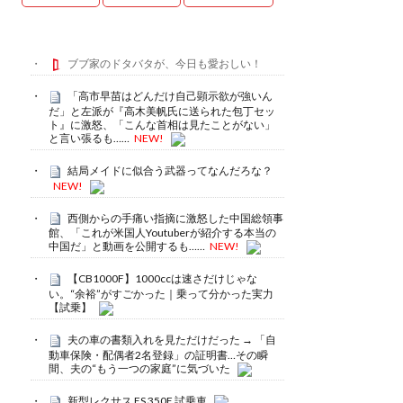
ブブ家のドタバタが、今日も愛おしい！
「高市早苗はどんだけ自己顕示欲が強いん
だ」と左派が『高木美帆氏に送られた包丁セッ
ト』に激怒、「こんな首相は見たことがない」
と言い張るも……
NEW!
結局メイドに似合う武器ってなんだろな？
NEW!
西側からの手痛い指摘に激怒した中国総領事
館、「これが米国人Youtuberが紹介する本当の
中国だ」と動画を公開するも……
NEW!
【CB1000F】1000ccは速さだけじゃな
い。“余裕”がすごかった｜乗って分かった実力
【試乗】
夫の車の書類入れを見ただけだった → 「自
動車保険・配偶者2名登録」の証明書…その瞬
間、夫の“もう一つの家庭”に気づいた
新型レクサス ES 350E 試乗車