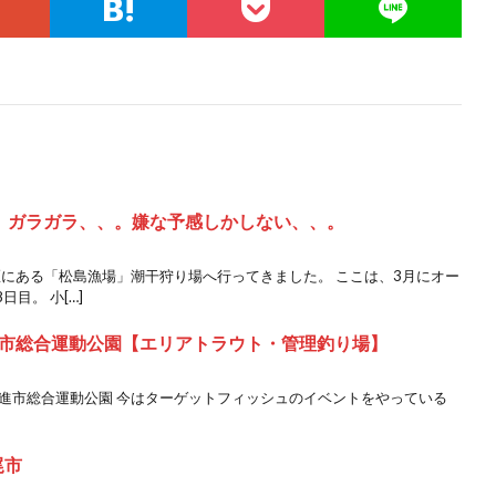
、ガラガラ、、。嫌な予感しかしない、、。
区にある「松島漁場」潮干狩り場へ行ってきました。 ここは、3月にオー
目。 小[…]
市総合運動公園【エリアトラウト・管理釣り場】
日進市総合運動公園 今はターゲットフィッシュのイベントをやっている
尾市