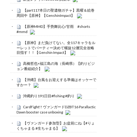
【part117本日の聖遺物ガチャ】黒曜＆絵巻
周回中【原神】【GenshinImpact】
【原神MMD】手势舞比心/甘雨 #shorts
#mmd
【原神】まだ負けてない。全117キャラをル
ーレットでパーティー決めて螺旋12層完全攻略
目指す！！【Genshin Impact】
高橋哲也×福江島の海（長崎県）【釣りビジ
ョン番組紹介】
【沖縄】台風をお迎えする準備はオッケーで
すかー？
沖縄釣り191日目#fishing #釣り
CardFight!! ヴァンガードDZBT16 Parallactic
Dawn booster case unboxing
【ヴァンガード参加型】お盆前にね【#りょ
くちゃまる #生ちゃまる】