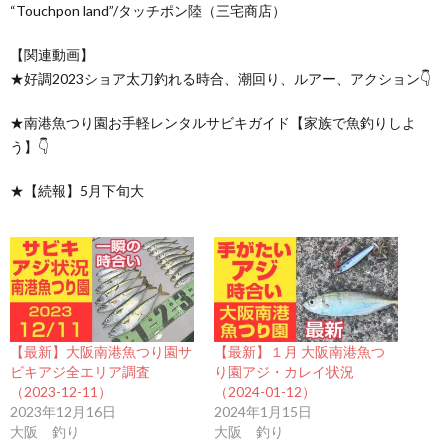
“Touchpon land”/タッチポン陸（三宅商店）
【関連動画】
★好調2023ショア太刀釣れる時合、潮回り、ルアー、アクション👇
★南港魚つり園お手軽レンタルサビキガイド【家族で魚釣りしよ
う】👇
★【続報】5月下旬大
【最新】大阪南港魚つり園サ
【最新】１月 大阪南港魚つ
ビキアジ全エリア調査
り園アジ・カレイ状況
（2023-12-11）
（2024-01-12）
2023年12月16日
2024年1月15日
大阪 釣り
大阪 釣り