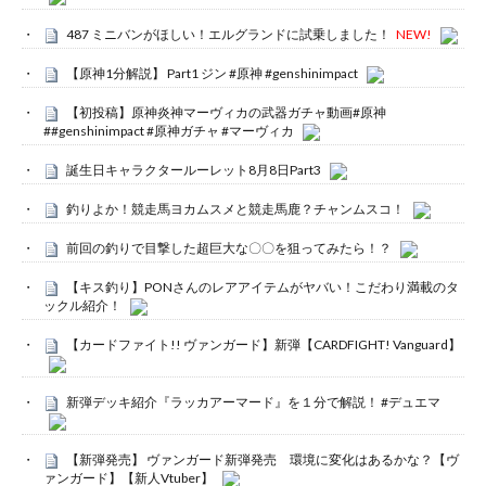
487 ミニバンがほしい！エルグランドに試乗しました！
NEW!
【原神1分解説】 Part1 ジン #原神 #genshinimpact
【初投稿】原神炎神マーヴィカの武器ガチャ動画#原神
##genshinimpact #原神ガチャ #マーヴィカ
誕生日キャラクタールーレット8月8日Part3
釣りよか！競走馬ヨカムスメと競走馬鹿？チャンムスコ！
前回の釣りで目撃した超巨大な〇〇を狙ってみたら！？
【キス釣り】PONさんのレアアイテムがヤバい！こだわり満載のタ
ックル紹介！
【カードファイト!! ヴァンガード】新弾【CARDFIGHT! Vanguard】
新弾デッキ紹介『ラッカアーマード』を１分で解説！ #デュエマ
【新弾発売】 ヴァンガード新弾発売 環境に変化はあるかな？【ヴ
ァンガード】【新人Vtuber】