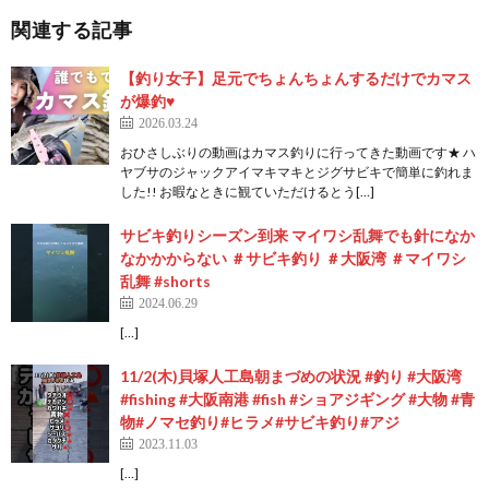
関連する記事
【釣り女子】足元でちょんちょんするだけでカマス
が爆釣♥
2026.03.24
おひさしぶりの動画はカマス釣りに行ってきた動画です★ ハ
ヤブサのジャックアイマキマキとジグサビキで簡単に釣れま
した!! お暇なときに観ていただけるとう[…]
サビキ釣りシーズン到来 マイワシ乱舞でも針になか
なかかからない ＃サビキ釣り ＃大阪湾 ＃マイワシ
乱舞 #shorts
2024.06.29
[…]
11/2(木)貝塚人工島朝まづめの状況 #釣り #大阪湾
#fishing #大阪南港 #fish #ショアジギング #大物 #青
物#ノマセ釣り#ヒラメ#サビキ釣り#アジ
2023.11.03
[…]