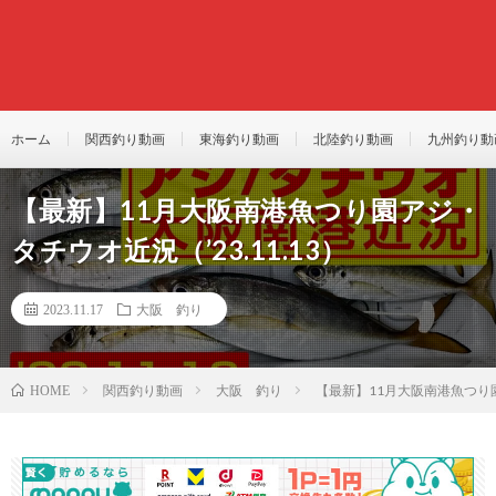
ホーム
関西釣り動画
東海釣り動画
北陸釣り動画
九州釣り動
【最新】11月大阪南港魚つり園アジ・
タチウオ近況（’23.11.13）
2023.11.17
大阪 釣り
関西釣り動画
大阪 釣り
【最新】11月大阪南港魚つり園ア
HOME