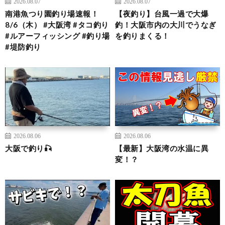
2026.08.07
2026.08.07
南港魚つり園釣り場速報！
【夜釣り】台風一過で大爆
8/6（木） #大阪湾 #タコ釣り
釣！大阪市内の大川でうなぎ
#ルアーフィッシング #釣り場
を釣りまくる！
#堤防釣り
2026.08.06
2026.08.06
大阪で釣り🎣
【最新】大阪湾の水温に異
変！？