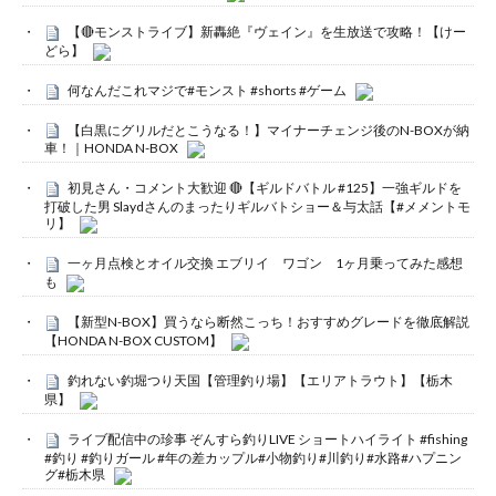
【🔴モンストライブ】新轟絶『ヴェイン』を生放送で攻略！【けー
どら】
何なんだこれマジで#モンスト #shorts #ゲーム
【白黒にグリルだとこうなる！】マイナーチェンジ後のN-BOXが納
車！｜HONDA N-BOX
初見さん・コメント大歓迎 🔴【ギルドバトル #125】一強ギルドを
打破した男 Slaydさんのまったりギルバトショー＆与太話【#メメントモ
リ】
一ヶ月点検とオイル交換 エブリイ ワゴン 1ヶ月乗ってみた感想
も
【新型N-BOX】買うなら断然こっち！おすすめグレードを徹底解説
【HONDA N-BOX CUSTOM】
釣れない釣堀つり天国【管理釣り場】【エリアトラウト】【栃木
県】
ライブ配信中の珍事 ぞんすら釣りLIVE ショートハイライト #fishing
#釣り #釣りガール #年の差カップル#小物釣り#川釣り#水路#ハプニン
グ#栃木県