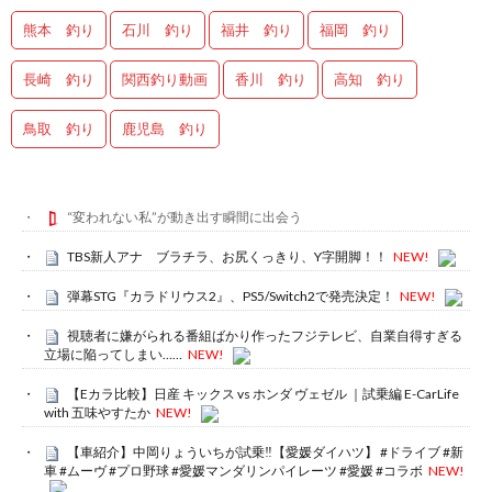
熊本 釣り
石川 釣り
福井 釣り
福岡 釣り
長崎 釣り
関西釣り動画
香川 釣り
高知 釣り
鳥取 釣り
鹿児島 釣り
“変われない私”が動き出す瞬間に出会う
TBS新人アナ ブラチラ、お尻くっきり、Y字開脚！！
NEW!
弾幕STG『カラドリウス2』、PS5/Switch2で発売決定！
NEW!
視聴者に嫌がられる番組ばかり作ったフジテレビ、自業自得すぎる
立場に陥ってしまい……
NEW!
【Eカラ比較】日産 キックス vs ホンダ ヴェゼル ｜試乗編 E-CarLife
with 五味やすたか
NEW!
【車紹介】中岡りょういちが試乗‼️【愛媛ダイハツ】 #ドライブ #新
車 #ムーヴ #プロ野球 #愛媛マンダリンパイレーツ #愛媛 #コラボ
NEW!