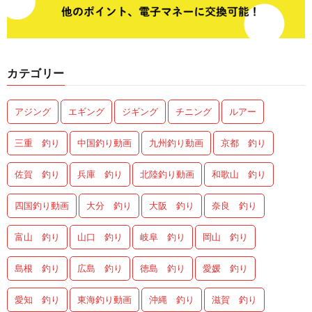
カテゴリー
アジング
エギング
ジギング
チニング
ルアー
三重 釣り
中国釣り動画
九州釣り動画
京都 釣り
佐賀 釣り
兵庫 釣り
北陸釣り動画
和歌山 釣り
四国釣り動画
大分 釣り
大阪 釣り
奈良 釣り
富山 釣り
山口 釣り
岐阜 釣り
岡山 釣り
島根 釣り
広島 釣り
徳島 釣り
愛媛 釣り
愛知 釣り
東海釣り動画
沖縄 釣り
滋賀 釣り