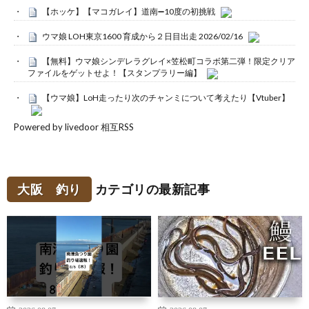
【ホッケ】【マコガレイ】道南➖10度の初挑戦
ウマ娘 LOH東京1600 育成から２日目出走 2026/02/16
【無料】ウマ娘シンデレラグレイ×笠松町コラボ第二弾！限定クリア
ファイルをゲットせよ！【スタンプラリー編】
【ウマ娘】LoH走ったり次のチャンミについて考えたり【Vtuber】
Powered by livedoor 相互RSS
大阪 釣り
カテゴリの最新記事