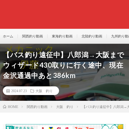
ホーム
関西釣り動画
東海釣り動画
北陸釣り動画
九州釣り動
【バス釣り遠征中】八郎潟→大阪まで
ウィザード430取りに行く途中、現在
金沢通過中あと386km
2024.07.23
大阪 釣り
関西釣り動画
大阪 釣り
【バス釣り遠征中】八郎潟→大
HOME