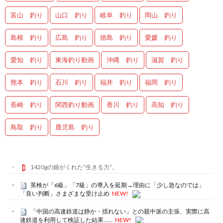
富山 釣り
山口 釣り
岐阜 釣り
岡山 釣り
島根 釣り
広島 釣り
徳島 釣り
愛媛 釣り
愛知 釣り
東海釣り動画
沖縄 釣り
滋賀 釣り
熊本 釣り
石川 釣り
福井 釣り
福岡 釣り
長崎 釣り
関西釣り動画
香川 釣り
高知 釣り
鳥取 釣り
鹿児島 釣り
1420gの娘がくれた“生きる力”。
英検が「6級」「7級」の導入を延期→理由に「少し急なのでは」
「良い判断」さまざまな受け止め
NEW!
「中国の高速鉄道は静か・揺れない」との親中派の主張、実際に高
速鉄道を利用して検証した結果……
NEW!