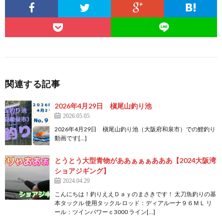
関連する記事
2026年4月29日 槇尾山釣り池
2026.05.05
2026年4月29日 槇尾山釣り池（大阪府和泉市）での鯉釣り
動画です[…]
とうとう大型青物がああぁぁぁあああ【2024大阪湾
ショアジギング】
2024.04.29
こんにちは！釣りええＤａｙのまさきです！ 太刀魚釣りの基
本タックル 使用タックル ロッド：ディアルーナ９６ＭＬ リ
ール：ツインパワーｃ3000 ライン[…]