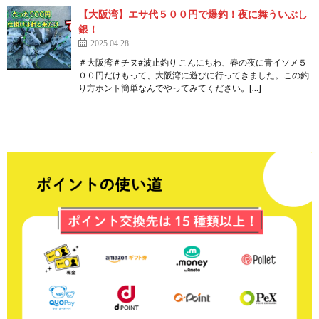
【大阪湾】エサ代５００円で爆釣！夜に舞ういぶし
銀！
2025.04.28
＃大阪湾＃チヌ#波止釣り こんにちわ、春の夜に青イソメ５
００円だけもって、大阪湾に遊びに行ってきました。この釣
り方ホント簡単なんでやってみてください。[…]