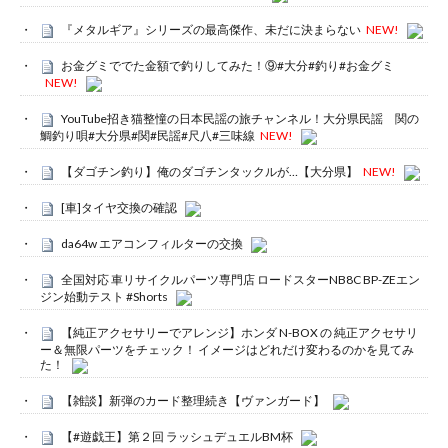
『メタルギア』シリーズの最高傑作、未だに決まらない
NEW!
お金グミででた金額で釣りしてみた！⑨#大分#釣り#お金グミ
NEW!
YouTube招き猫整憧の日本民謡の旅チャンネル！大分県民謡 関の
鯛釣り唄#大分県#関#民謡#尺八#三味線
NEW!
【ダゴチン釣り】俺のダゴチンタックルが…【大分県】
NEW!
[車]タイヤ交換の確認
da64w エアコンフィルターの交換
全国対応 車リサイクルパーツ専門店 ロードスターNB8C BP-ZEエン
ジン始動テスト #Shorts
【純正アクセサリーでアレンジ】ホンダ N-BOX の 純正アクセサリ
ー＆無限パーツをチェック！ イメージはどれだけ変わるのかを見てみ
た！
【雑談】新弾のカード整理続き【ヴァンガード】
【#遊戯王】第２回 ラッシュデュエルBM杯