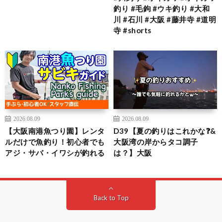
釣り #毛鉤 #ウキ釣り #大和
川 #石川 #大阪 #藤井寺 #道明
寺 #shorts
2026.08.09
2026.08.09
【大阪南港魚つり園】レンタ
D39【夏の釣りはこれかな❓&
ルだけで魚釣り！初心者でも
大阪湾の岸からタコ調子
アジ・サバ・イワシが釣れる
は？】大阪
Back to Top