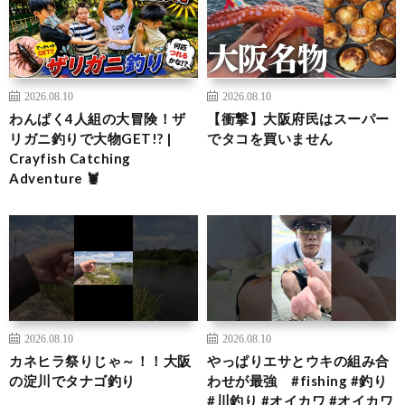
2026.08.10
2026.08.10
わんぱく4人組の大冒険！ザ
【衝撃】大阪府民はスーパー
リガニ釣りで大物GET!? |
でタコを買いません
Crayfish Catching
Adventure 🦞
2026.08.10
2026.08.10
カネヒラ祭りじゃ～！！大阪
やっぱりエサとウキの組み合
の淀川でタナゴ釣り
わせが最強 #fishing #釣り
#川釣り #オイカワ #オイカワ