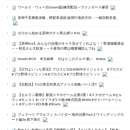
ワールド・ウォーZ(steam版)練習配信～ヴァンガード練習
原神千音雅集攻略，輕鬆拿成就:旋律行進的方向，一鍵自動音遊。
ゼロから始める原神ガチャ禁止縛り #16
【原神live】みんなの自慢のキャラ見せてくれよな！！聖遺物鑑賞会
～～初見さん大歓迎～～※参加の際は概要欄読んでね
NewN-BOX 本日納車 やはりこのクルマ凄い #nbox
【日刊よいっち実況】プロスピ20260809ダイジェスト #プロスピ
#プロ野球スピリッツA #プロスピA #プロ野球スピリッツ
【生配信】FGO第五特異点アメリカ攻略パート③‼️
【セルラン覇権】最強スマホゲーム企業3選！#スマホゲーム #セル
ラン #モンスト #パズドラ #ウマ娘 #株式投資 #MIXI #サイバーエージェ
ント #ガンホー #日本株 #Shorts
フェラーリ アマルフィ スパイダー 海外試乗 Part.2 ワインディングロ
ード編 by 島下泰久
釣れない釣堀つり天国【管理釣り場】【エリアトラウト】【栃木