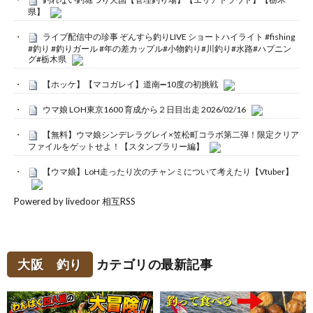
県】
ライブ配信中の珍事 ぞんすら釣りLIVE ショートハイライト #fishing
#釣り #釣りガール #年の差カップル#小物釣り#川釣り#水路#ハプニン
グ#栃木県
【ホッケ】【マコガレイ】道南➖10度の初挑戦
ウマ娘 LOH東京1600 育成から２日目出走 2026/02/16
【無料】ウマ娘シンデレラグレイ×笠松町コラボ第二弾！限定クリア
ファイルをゲットせよ！【スタンプラリー編】
【ウマ娘】LoH走ったり次のチャンミについて考えたり【Vtuber】
Powered by livedoor 相互RSS
大阪 釣り
カテゴリの最新記事