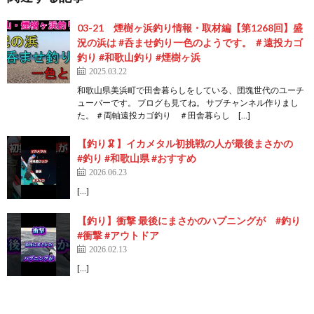
03-21 煙樹ヶ浜釣り情報・取材編【第1268回】盛
況の浜は #呑ませ釣り一色のようです。 ＃遠投カゴ
釣り #和歌山釣り #煙樹ヶ浜
2025.03.22
和歌山県美浜町で田舎暮らしをしている、団塊世代のユーチ
ューバーです。 ブログも見てね。 サブチャンネル作りまし
た。 ＃両軸遠投カゴ釣り ＃田舎暮らし […]
【釣り🦑】イカメタル初挑戦の人が最後まさかの
#釣り #和歌山県 #おすすめ
2026.06.23
[…]
【釣り】衝撃 最後にまさかのハプニングが #釣り
#衝撃 #アウトドア
2026.02.13
[…]