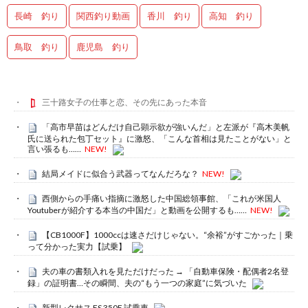
長崎 釣り
関西釣り動画
香川 釣り
高知 釣り
鳥取 釣り
鹿児島 釣り
三十路女子の仕事と恋、その先にあった本音
「高市早苗はどんだけ自己顕示欲が強いんだ」と左派が『高木美帆
氏に送られた包丁セット』に激怒、「こんな首相は見たことがない」と
言い張るも……
NEW!
結局メイドに似合う武器ってなんだろな？
NEW!
西側からの手痛い指摘に激怒した中国総領事館、「これが米国人
Youtuberが紹介する本当の中国だ」と動画を公開するも……
NEW!
【CB1000F】1000ccは速さだけじゃない。“余裕”がすごかった｜乗
って分かった実力【試乗】
夫の車の書類入れを見ただけだった → 「自動車保険・配偶者2名登
録」の証明書…その瞬間、夫の“もう一つの家庭”に気づいた
新型レクサス ES 350E 試乗車