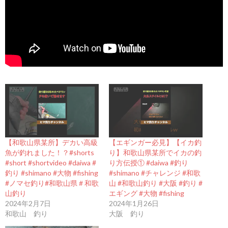
【和歌山県某所】デカい高級
【エギンガー必見】【イカ釣
魚が釣れました！？#shorts
り】和歌山県某所でイカの釣
#short #shortvideo #daiwa #
り方伝授① #daiwa #釣り
釣り #shimano #大物 #fishing
#shimano #チャレンジ #和歌
#ノマセ釣り#和歌山県＃和歌
山 #和歌山釣り #大阪 #釣り #
山釣り
エギング #大物 #fishing
2024年2月7日
2024年1月26日
和歌山 釣り
大阪 釣り