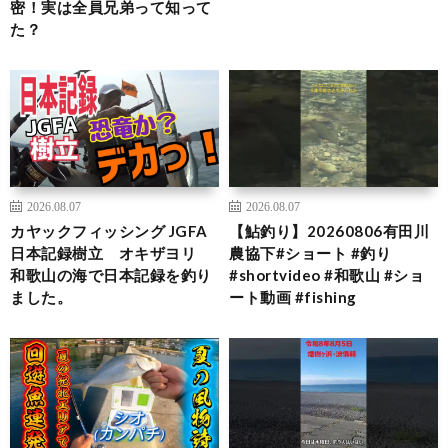
密！実は全員兄弟って知って
た？
2026.08.07
2026.08.07
カヤックフィッシング JGFA
【鮎釣り】20260806有田川
日本記録樹立 オキザヨリ
農協下#ショート #釣り
和歌山の海で日本記録を釣り
#shortvideo #和歌山 #ショ
ました。
ート動画 #fishing