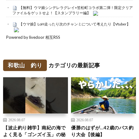
【無料】ウマ娘シンデレラグレイ×笠松町コラボ第二弾！限定クリア
ファイルをゲットせよ！【スタンプラリー編】
【ウマ娘】LoH走ったり次のチャンミについて考えたり【Vtuber】
Powered by livedoor 相互RSS
和歌山 釣り
カテゴリの最新記事
2026.08.07
2026.08.07
【波止釣り雑学】南紀の海で
優勝のはずが…42歳のバス釣
よく見る「ゴンズイ玉」の秘
り大会【後編】