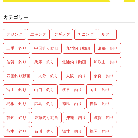
カテゴリー
アジング
エギング
ジギング
チニング
ルアー
三重 釣り
中国釣り動画
九州釣り動画
京都 釣り
佐賀 釣り
兵庫 釣り
北陸釣り動画
和歌山 釣り
四国釣り動画
大分 釣り
大阪 釣り
奈良 釣り
富山 釣り
山口 釣り
岐阜 釣り
岡山 釣り
島根 釣り
広島 釣り
徳島 釣り
愛媛 釣り
愛知 釣り
東海釣り動画
沖縄 釣り
滋賀 釣り
熊本 釣り
石川 釣り
福井 釣り
福岡 釣り