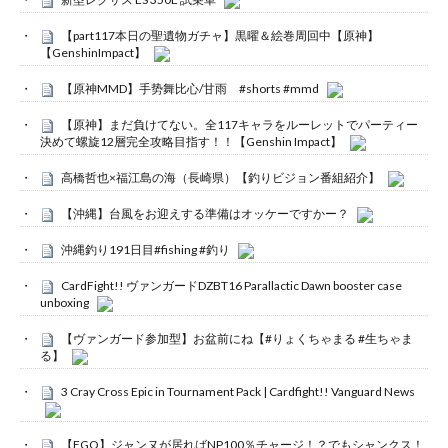
【part117本日の聖遺物ガチャ】黒曜＆絵巻周回中【原神】
【GenshinImpact】
【原神MMD】手势舞比心/甘雨 #shorts #mmd
【原神】まだ負けてない。全117キャラをルーレットでパーティー
決めて螺旋12層完全攻略目指す！！【Genshin Impact】
高橋哲也×福江島の海（長崎県）【釣りビジョン番組紹介】
【沖縄】台風をお迎えする準備はオッケーですかー？
沖縄釣り191日目#fishing #釣り
CardFight!! ヴァンガードDZBT16 Parallactic Dawn booster case
unboxing
【ヴァンガード参加型】お盆前にね【#りょくちゃまる #生ちゃま
る】
3 Cray Cross Epic in Tournament Pack | Cardfight!! Vanguard News
【FGO】ジャンヌが居ればNP100％チャージ！？でもシャンクス！