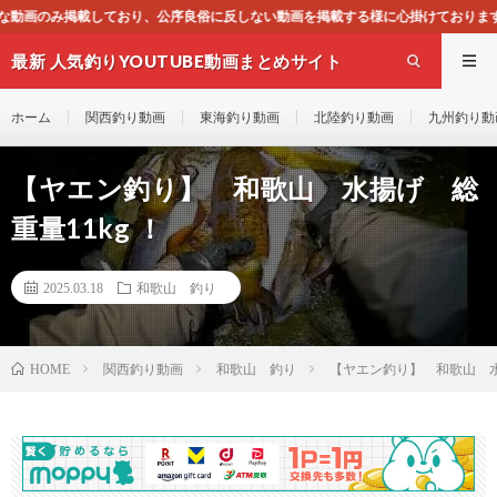
序良俗に反しない動画を掲載する様に心掛けておりますが、もし一般通念上不適合と思
最新 人気釣りYOUTUBE動画まとめサイト
WEST
ホーム
関西釣り動画
東海釣り動画
北陸釣り動画
九州釣り動
【ヤエン釣り】 和歌山 水揚げ 総
重量11kg ！
2025.03.18
和歌山 釣り
関西釣り動画
和歌山 釣り
【ヤエン釣り】 和歌山 水揚
HOME