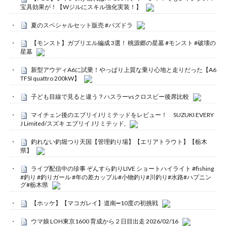
宝具効果が！【Wジルにスキル強化実装！】
夏のスペシャルセット販売 #パズドラ
【モンスト】ガブリエル編成 3選！ 桃源郷の星墓 #モンスト #破壊の
星墓
新型アウディA6に試乗！やっぱり上質な乗り心地と走りだった【A6
TFSI quattro 200kW】
子ども目線で見ると違う？ハスラーvsクロスビー後席比較
マイチェン後のエブリイJリミテッドをレビュー！ SUZUKI EVERY
J Limited/スズキ エブリイ Jリミテッド,
釣れない釣堀つり天国【管理釣り場】【エリアトラウト】【栃木
県】
ライブ配信中の珍事 ぞんすら釣りLIVE ショートハイライト #fishing
#釣り #釣りガール #年の差カップル#小物釣り#川釣り#水路#ハプニン
グ#栃木県
【ホッケ】【マコガレイ】道南➖10度の初挑戦
ウマ娘 LOH東京1600 育成から２日目出走 2026/02/16