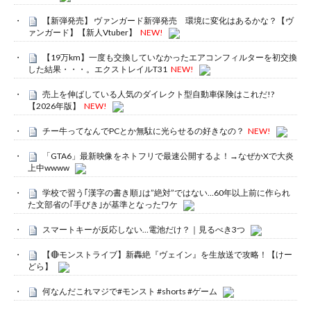
【新弾発売】 ヴァンガード新弾発売 環境に変化はあるかな？【ヴ
ァンガード】【新人Vtuber】
NEW!
【19万km】一度も交換していなかったエアコンフィルターを初交換
した結果・・・。エクストレイルT31
NEW!
売上を伸ばしている人気のダイレクト型自動車保険はこれだ!?
【2026年版】
NEW!
チー牛ってなんでPCとか無駄に光らせるの好きなの？
NEW!
「GTA6」最新映像をネトフリで最速公開するよ！→なぜかXで大炎
上中wwww
学校で習う｢漢字の書き順｣は”絶対”ではない…60年以上前に作られ
た文部省の｢手びき｣が基準となったワケ
スマートキーが反応しない…電池だけ？｜見るべき3つ
【🔴モンストライブ】新轟絶『ヴェイン』を生放送で攻略！【けー
どら】
何なんだこれマジで#モンスト #shorts #ゲーム