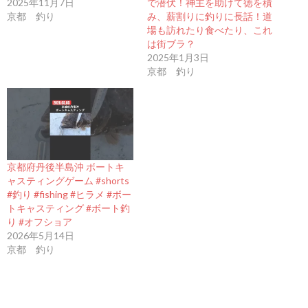
2025年11月7日
で潜伏！神主を助けて徳を積
京都 釣り
み、薪割りに釣りに長話！道
場も訪れたり食べたり、これ
は街ブラ？
2025年1月3日
京都 釣り
京都府丹後半島沖 ボートキ
ャスティングゲーム #shorts
#釣り #fishing #ヒラメ #ボー
トキャスティング #ボート釣
り #オフショア
2026年5月14日
京都 釣り