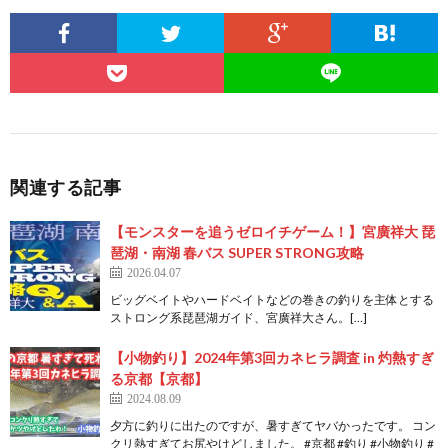
関連する記事
【モンスターを追うゼロイチゲーム！】宮廣祥大 琵
琶湖・南湖 春バス SUPER STRONG攻略
2026.04.07
ビッグベイトやハードベイトなどの巻きの釣りを主体とする
ストロング系琵琶湖ガイド、宮廣祥大さん。[…]
【小物釣り】2024年第3回カネヒラ調査 in 灼熱すぎ
る京都【京都】
2024.08.09
夕方に釣りに出たのですが、暑すぎてヤバかったです。 コン
クリ熱すぎてお尻やけどしました。 #京都 #釣り #小物釣り #