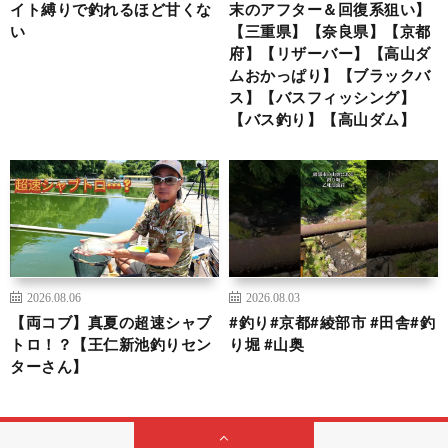
イト縛りで釣れるほど甘くな
末のアフター＆回復系狙い】
い
【三重県】【奈良県】【京都
府】【リザーバー】【高山ダ
ムおかっぱり】【ブラックバ
ス】【バスフィッシング】
【バス釣り】【高山ダム】
2026.08.06
2026.08.03
【両コブ】真夏の超速シャブ
#釣り#京都#綾部市 #田舎#釣
トロ！？【王仁新池釣りセン
り堀 #山奥
ターさん】