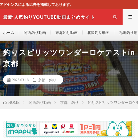
ております。
最新 人気釣りYOUTUBE動画まとめサイト
WEST
ホーム
関西釣り動画
東海釣り動画
北陸釣り動画
九州釣り動
釣りスピリッツワンダーロケテストin
京都
2025.03.18
京都 釣り
関西釣り動画
京都 釣り
釣りスピリッツワンダーロケテ
HOME