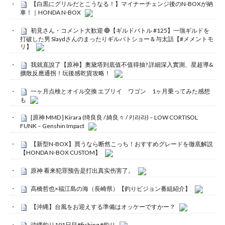
【白黒にグリルだとこうなる！】マイナーチェンジ後のN-BOXが納
車！｜HONDA N-BOX
初見さん・コメント大歓迎 🔴【ギルドバトル #125】一強ギルドを
打破した男 Slaydさんのまったりギルバトショー＆与太話【#メメントモ
リ】
我就直說了【原神】奧黛塔到底值不值得抽? 詳細深入實測、星超導&
擴散反應通拐！玩後感乾貨攻略！
一ヶ月点検とオイル交換 エブリイ ワゴン 1ヶ月乗ってみた感想
も
[原神 MMD ] Kirara (绮良良 / 綺良々 / 키라라) – LOW CORTISOL
FUNK – Genshin Impact
【新型N-BOX】買うなら断然こっち！おすすめグレードを徹底解説
【HONDA N-BOX CUSTOM】
原神 看来犯罪预告是打出真实伤害了。
高橋哲也×福江島の海（長崎県）【釣りビジョン番組紹介】
【沖縄】台風をお迎えする準備はオッケーですかー？
沖縄釣り191日目#fishing #釣り