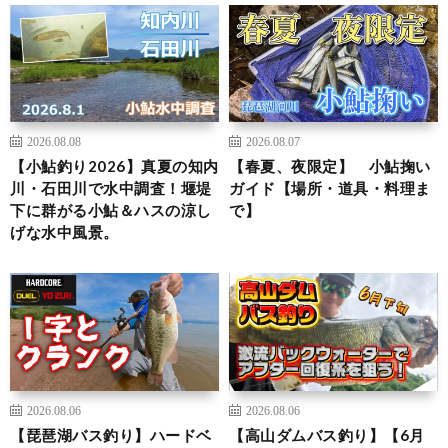
2026.08.08
2026.08.07
【小鮎釣り2026】真夏の知内
【春夏、夜限定】 小鮎掬い
川・石田川で水中調査！堰堤
ガイド【場所・道具・料理ま
下に群がる小鮎＆ハスの涼し
で】
げな水中風景。
2026.08.06
2026.08.06
【琵琶湖バス釣り】ハードベ
【高山ダムバス釣り】【6月