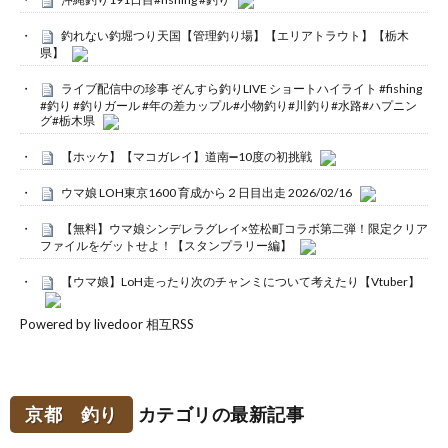
釣れない釣堀つり天国【管理釣り場】【エリアトラウト】【栃木
県】
ライブ配信中の珍事 ぞんすら釣りLIVE ショートハイライト #fishing
#釣り #釣りガール #年の差カップル#小物釣り#川釣り#水路#ハプニン
グ#栃木県
【ホッケ】【マコガレイ】道南➖10度の初挑戦
ウマ娘 LOH東京1600 育成から２日目出走 2026/02/16
【無料】ウマ娘シンデレラグレイ×笠松町コラボ第二弾！限定クリア
ファイルをゲットせよ！【スタンプラリー編】
【ウマ娘】LoH走ったり次のチャンミについて考えたり【Vtuber】
Powered by livedoor 相互RSS
京都 釣り
カテゴリの最新記事