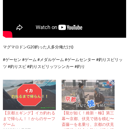
マグマロドンG20釣った人多分俺だけ()
#ゲーセン #ゲーム #メダルゲーム #ゲームセンター #釣りスピリッ
ツ #釣りスピ #釣りスピリッツシンカー #釣り
【京都エギング】イカ釣れる
【龍が如く！維新・極】第三
まで帰らん！！からのサーフ
幕〜京都、伏見で徳を積む〜
ゲーム
斎藤一を名乗り、京都の伏見