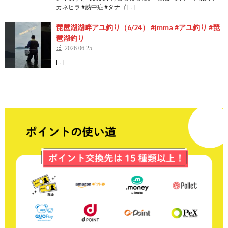
カネヒラ #熱中症 #タナゴ […]
琵琶湖湖畔アユ釣り（6/24） #jmma #アユ釣り #琵
琶湖釣り
2026.06.25
[…]