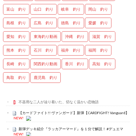
富山 釣り
山口 釣り
岐阜 釣り
岡山 釣り
島根 釣り
広島 釣り
徳島 釣り
愛媛 釣り
愛知 釣り
東海釣り動画
沖縄 釣り
滋賀 釣り
熊本 釣り
石川 釣り
福井 釣り
福岡 釣り
長崎 釣り
関西釣り動画
香川 釣り
高知 釣り
鳥取 釣り
鹿児島 釣り
不器用な二人が辿り着いた、切なく温かい恋物語
【カードファイト!! ヴァンガード】新弾【CARDFIGHT! Vanguard】
NEW!
新弾デッキ紹介『ラッカアーマード』を１分で解説！ #デュエマ
NEW!