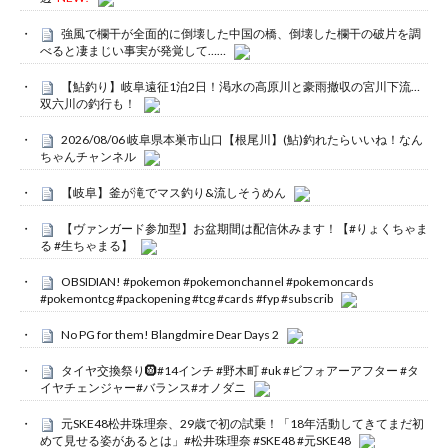
強風で欄干が全面的に倒壊した中国の橋、倒壊した欄干の破片を調
べると凄まじい事実が発覚して……
【鮎釣り】岐阜遠征1泊2日！渇水の高原川と豪雨撤収の宮川下流…
双六川の釣行も！
2026/08/06 岐阜県本巣市山口【根尾川】(鮎)釣れたらいいね！なん
ちゃんチャンネル
【岐阜】釜が滝でマス釣り&流しそうめん
【ヴァンガード参加型】お盆期間は配信休みます！【#りょくちゃま
る #生ちゃまる】
OBSIDIAN! #pokemon #pokemonchannel #pokemoncards
#pokemontcg #packopening #tcg #cards #fyp #subscrib
No PG for them! Blangdmire Dear Days 2
タイヤ交換祭り🛞#14インチ #野木町 #uk #ビフォアーアフター #タ
イヤチェンジャー#バランス#オノダニ
元SKE48松井珠理奈、29歳で初の試乗！「18年活動してきてまだ初
めて見せる姿があるとは」#松井珠理奈 #SKE48 #元SKE48