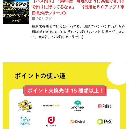
【バス釣り】「第84話 毎週のように高速で香川ま
で釣りに行ってるなぁ」 《目指せ５０アップ！軍
団長釣行シリーズ》
2023.12.16
毎週末香川まで釣りに行ってる。徳島でバシバシ釣れたら経
費削減できるのになぁ(笑) #バス釣り #バス釣り旧吉野川 #大
谷川 #大谷川バス釣り #ブラッ[…]