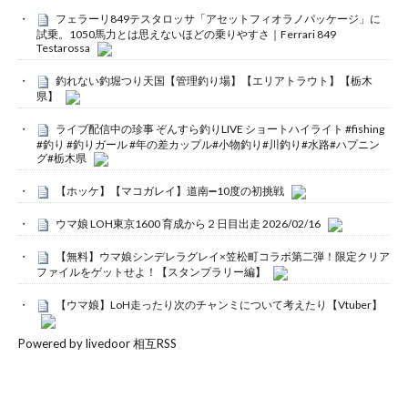
フェラーリ849テスタロッサ「アセットフィオラノパッケージ」に
試乗。1050馬力とは思えないほどの乗りやすさ｜Ferrari 849
Testarossa
釣れない釣堀つり天国【管理釣り場】【エリアトラウト】【栃木
県】
ライブ配信中の珍事 ぞんすら釣りLIVE ショートハイライト #fishing
#釣り #釣りガール #年の差カップル#小物釣り#川釣り#水路#ハプニン
グ#栃木県
【ホッケ】【マコガレイ】道南➖10度の初挑戦
ウマ娘 LOH東京1600 育成から２日目出走 2026/02/16
【無料】ウマ娘シンデレラグレイ×笠松町コラボ第二弾！限定クリア
ファイルをゲットせよ！【スタンプラリー編】
【ウマ娘】LoH走ったり次のチャンミについて考えたり【Vtuber】
Powered by livedoor 相互RSS