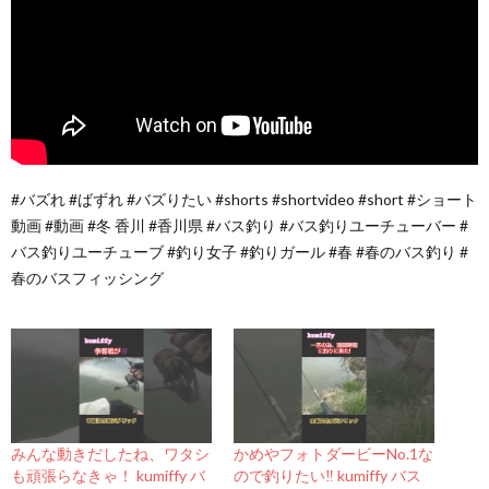
#バズれ #ばずれ #バズりたい #shorts #shortvideo #short #ショート
動画 #動画 #冬 香川 #香川県 #バス釣り #バス釣りユーチューバー #
バス釣りユーチューブ #釣り女子 #釣りガール #春 #春のバス釣り #
春のバスフィッシング
みんな動きだしたね、ワタシ
かめやフォトダービーNo.1な
も頑張らなきゃ！ kumiffy バ
ので釣りたい‼️ kumiffy バス