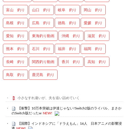
富山 釣り
山口 釣り
岐阜 釣り
岡山 釣り
島根 釣り
広島 釣り
徳島 釣り
愛媛 釣り
愛知 釣り
東海釣り動画
沖縄 釣り
滋賀 釣り
熊本 釣り
石川 釣り
福井 釣り
福岡 釣り
長崎 釣り
関西釣り動画
香川 釣り
高知 釣り
鳥取 釣り
鹿児島 釣り
小さなすれ違いが、夫を追い詰めていく
【衝撃】10万本突破は伊達じゃない!Switch2版のライバル、まさか
のSwitch版だったw
NEW!
【国際】インドネシアに「ドラえもん」16人 日本アニメの影響浸
透
NEW!