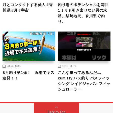
月とコンタクトする仙人 #香
釣り場のポテンシャルを毎回
川県 #月 #宇宙
1ミリも引き出せない男の末
路。結局地元、香川県で釣
り。
2026.08.06
2026.08.03
8月釣り第1弾！ 近場でキス
こんな事ってあるんだ…。
連発！！
kumiffy バス釣り バスフィッ
シング レイドジャパン フィッ
シュローラー
Back to Top