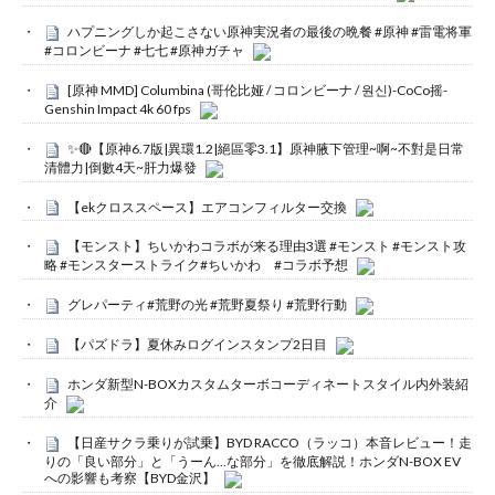
ハプニングしか起こさない原神実況者の最後の晩餐 #原神 #雷電将軍
#コロンビーナ #七七 #原神ガチャ
[原神 MMD] Columbina (哥伦比娅 / コロンビーナ / 원신)-CoCo摇-
Genshin Impact 4k 60 fps
✨🔴【原神6.7版|異環1.2|絕區零3.1】原神腋下管理~啊~不對是日常
清體力|倒數4天~肝力爆發
【ekクロススペース】エアコンフィルター交換
【モンスト】ちいかわコラボが来る理由3選 #モンスト #モンスト攻
略 #モンスターストライク#ちいかわ #コラボ予想
グレパーティ#荒野の光 #荒野夏祭り #荒野行動
【パズドラ】夏休みログインスタンプ2日目
ホンダ新型N-BOXカスタムターボコーディネートスタイル内外装紹
介
【日産サクラ乗りが試乗】BYD RACCO（ラッコ）本音レビュー！走
りの「良い部分」と「うーん…な部分」を徹底解説！ホンダN-BOX EV
への影響も考察【BYD金沢】