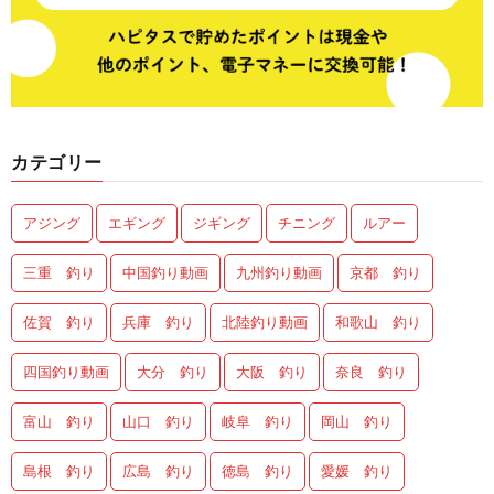
カテゴリー
アジング
エギング
ジギング
チニング
ルアー
三重 釣り
中国釣り動画
九州釣り動画
京都 釣り
佐賀 釣り
兵庫 釣り
北陸釣り動画
和歌山 釣り
四国釣り動画
大分 釣り
大阪 釣り
奈良 釣り
富山 釣り
山口 釣り
岐阜 釣り
岡山 釣り
島根 釣り
広島 釣り
徳島 釣り
愛媛 釣り