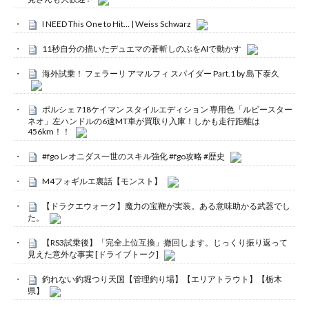
I NEED This One to Hit… | Weiss Schwarz
11秒自分の描いたデュエマの蒼斬しのぶをAIで動かす
海外試乗！ フェラーリ アマルフィ スパイダー Part.1 by 島下泰久
ポルシェ 718ケイマン スタイルエディション 専用色「ルビースター
ネオ」左ハンドルの6速MT車が買取り入庫！しかも走行距離は
456km！！
#fgo レオニダス一世のスキル強化 #fgo攻略 #歴史
M4フォギルエ裏話【モンスト】
【ドラクエウォーク】魔力の宝鞭が実装。ある意味助かる武器でし
た。
【RS3試乗後】「完全上位互換」撤回します。じっくり振り返って
見えた意外な事実 [ドライブトーク]
釣れない釣堀つり天国【管理釣り場】【エリアトラウト】【栃木
県】