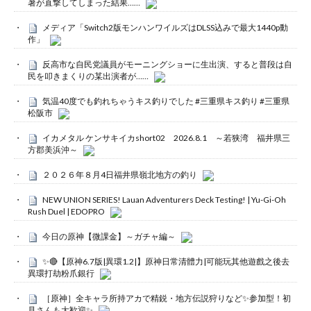
暑が直撃してしまった結果……
メディア「Switch2版モンハンワイルズはDLSS込みで最大1440p動
作」
反高市な自民党議員がモーニングショーに生出演、すると普段は自
民を叩きまくりの某出演者が……
気温40度でも釣れちゃうキス釣りでした #三重県キス釣り #三重県
松阪市
イカメタル ケンサキイカshort02 2026.8.1 ～若狭湾 福井県三
方郡美浜沖～
２０２６年８月4日福井県嶺北地方の釣り
NEW UNION SERIES! Lauan Adventurers Deck Testing! | Yu-Gi-Oh
Rush Duel | EDOPRO
今日の原神【微課金】～ガチャ編～
✨🔴【原神6.7版|異環1.2|】原神日常清體力|可能玩其他遊戲之後去
異環打劫粉爪銀行
［原神］全キャラ所持アカで精鋭・地方伝説狩りなど✨参加型！初
見さんも大歓迎✨