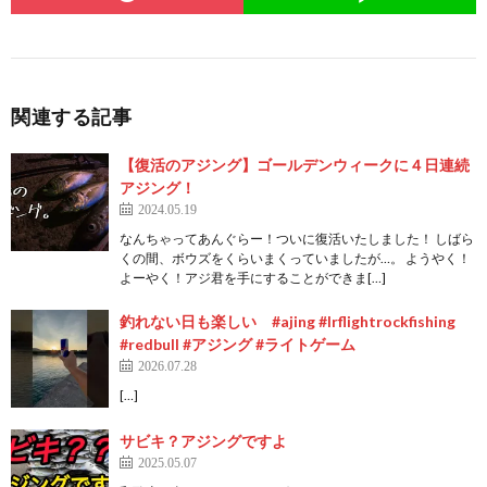
関連する記事
【復活のアジング】ゴールデンウィークに４日連続
アジング！
2024.05.19
なんちゃってあんぐらー！ついに復活いたしました！ しばら
くの間、ボウズをくらいまくっていましたが…。 ようやく！
よーやく！アジ君を手にすることができま[…]
釣れない日も楽しい #ajing #lrflightrockfishing
#redbull #アジング #ライトゲーム
2026.07.28
[…]
サビキ？アジングですよ
2025.05.07