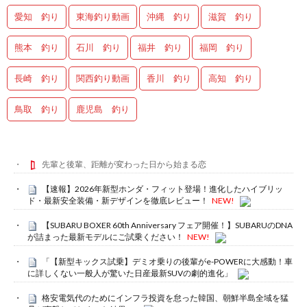
愛知 釣り
東海釣り動画
沖縄 釣り
滋賀 釣り
熊本 釣り
石川 釣り
福井 釣り
福岡 釣り
長崎 釣り
関西釣り動画
香川 釣り
高知 釣り
鳥取 釣り
鹿児島 釣り
先輩と後輩、距離が変わった日から始まる恋
【速報】2026年新型ホンダ・フィット登場！進化したハイブリッ
ド・最新安全装備・新デザインを徹底レビュー！
NEW!
【SUBARU BOXER 60th Anniversary フェア開催！】SUBARUのDNA
が詰まった最新モデルにご試乗ください！
NEW!
「【新型キックス試乗】デミオ乗りの後輩がe-POWERに大感動！車
に詳しくない一般人が驚いた日産最新SUVの劇的進化」
格安電気代のためにインフラ投資を怠った韓国、朝鮮半島全域を猛