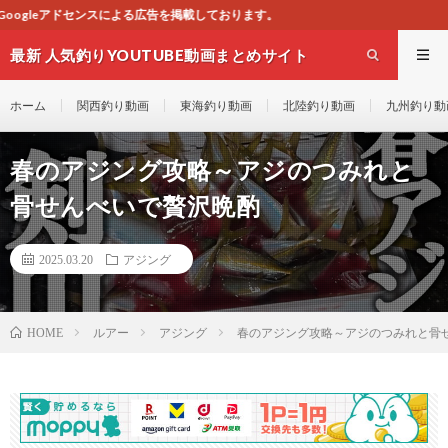
掲載しております。
最新 人気釣りYOUTUBE動画まとめサイト
WEST
ホーム
関西釣り動画
東海釣り動画
北陸釣り動画
九州釣り動
春のアジング攻略～アジのつみれと
骨せんべいで贅沢晩酌
2025.03.20
アジング
ルアー
アジング
春のアジング攻略～アジのつみれと骨
HOME