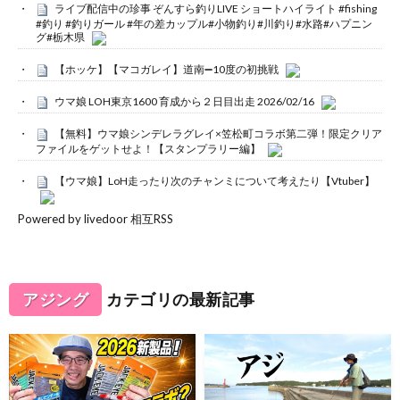
ライブ配信中の珍事 ぞんすら釣りLIVE ショートハイライト #fishing
#釣り #釣りガール #年の差カップル#小物釣り#川釣り#水路#ハプニン
グ#栃木県
【ホッケ】【マコガレイ】道南➖10度の初挑戦
ウマ娘 LOH東京1600 育成から２日目出走 2026/02/16
【無料】ウマ娘シンデレラグレイ×笠松町コラボ第二弾！限定クリア
ファイルをゲットせよ！【スタンプラリー編】
【ウマ娘】LoH走ったり次のチャンミについて考えたり【Vtuber】
Powered by livedoor 相互RSS
アジング
カテゴリの最新記事