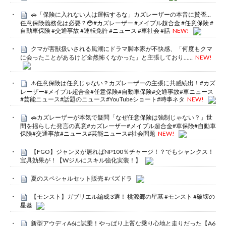
🚗「保険に入れない人は運転するな」カズレーザーの本音に賛否…
任意保険義務化は必要？😳#カズレーザー #メイプル超合金 #任意保険 #
自動車保険 #交通事故 #運転免許 #ニュース #車社会 #話
NEW!
クマが害獣扱いされる風潮にドラマ脚本家が不快感、「何度もクマ
に会ったことがあるけど全然怖くなかった」と主張しており……
NEW!
⚠️任意保険は任意じゃない？カズレーザーの主張に共感続出！#カズ
レーザー#メイプル超合金#任意保険#自動車保険#交通事故#車ニュース
#芸能ニュース#話題のニュース#YouTubeショート#時事ネタ
NEW!
🚗カズレーザーが本気で疑問「なぜ任意保険は強制じゃない？」世
間を揺らした発言の真意#カズレーザー#メイプル超合金#車保険#自動車
保険#交通事故#ニュース#芸能ニュース#社会問題
NEW!
【FGO】ジャンヌが居ればNP100％チャージ！？でもシャンクス！
宝具効果が！【Wジルにスキル強化実装！】
夏のスペシャルセット販売 #パズドラ
【モンスト】ガブリエル編成 3選！ 桃源郷の星墓 #モンスト #破壊の
星墓
新型アウディA6に試乗！やっぱり上質な乗り心地と走りだった【A6