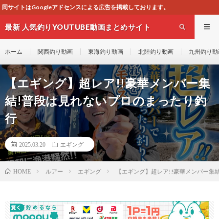
センスによる広告を掲載しております。
最新 人気釣りYOUTUBE動画まとめサイト
WEST
ホーム
関西釣り動画
東海釣り動画
北陸釣り動画
九州釣り動
【エギング】超レア!!豪華メンバー集
結!普段は見れないプロのまったり釣
行
2025.03.20
エギング
ルアー
エギング
【エギング】超レア!!豪華メンバー
HOME