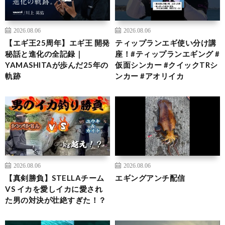
2026.08.06
2026.08.06
【エギ王25周年】エギ王 開発
ティップランエギ使い分け講
秘話と進化の全記録｜
座！#ティップランエギング #
YAMASHITAが歩んだ25年の
仮面シンカー #クイックTRシ
軌跡
ンカー #アオリイカ
2026.08.06
2026.08.06
【真剣勝負】STELLAチーム
エギングアンチ配信
VS イカを愛しイカに愛され
た男の対決が壮絶すぎた！？