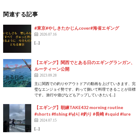
関連する記事
#東京#やしきたかじんcover#海省エギング
2026.07.16
[…]
【エギング】関西でとある日のエギングランガン、
ルーティーン公開
2023.09.28
主に関西での釣りやアウトドアの動画を上げていきます、完
璧なエンジョイ勢です、釣って捌いて料理できることが目標
です。 旅行や遊びなどもアップしていきたい[…]
【エギング】朝練TAKE432 morning routine
#shorts #fishing #낚시 #釣り #長崎 #squid #lure
2024.07.15
[…]