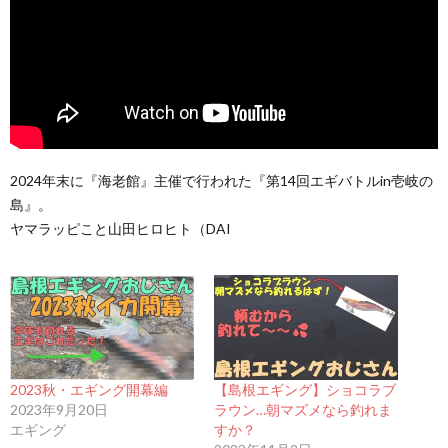
2024年末に『海老館』主催で行われた『第14回エギバトルin壱岐の
島』。
ヤマラッピこと山田ヒロヒト（DAI
2023秋・エギング開幕編
【島根エギング】ショコラブ
2023年9月20日
ラウン…朝マズメなら釣れま
エギング
すか？