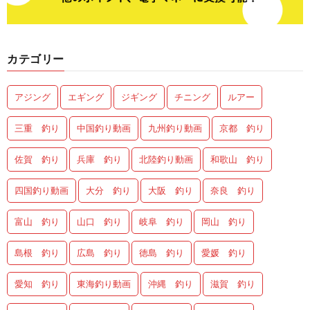
カテゴリー
アジング
エギング
ジギング
チニング
ルアー
三重 釣り
中国釣り動画
九州釣り動画
京都 釣り
佐賀 釣り
兵庫 釣り
北陸釣り動画
和歌山 釣り
四国釣り動画
大分 釣り
大阪 釣り
奈良 釣り
富山 釣り
山口 釣り
岐阜 釣り
岡山 釣り
島根 釣り
広島 釣り
徳島 釣り
愛媛 釣り
愛知 釣り
東海釣り動画
沖縄 釣り
滋賀 釣り