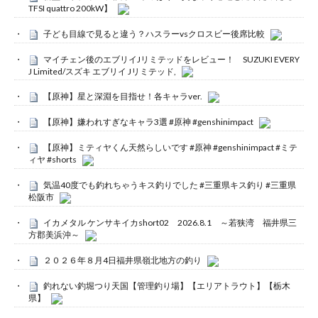
TFSI quattro 200kW】
子ども目線で見ると違う？ハスラーvsクロスビー後席比較
マイチェン後のエブリイJリミテッドをレビュー！ SUZUKI EVERY
J Limited/スズキ エブリイ Jリミテッド,
【原神】星と深淵を目指せ！各キャラver.
【原神】嫌われすぎなキャラ3選 #原神 #genshinimpact
【原神】ミティヤくん天然らしいです #原神 #genshinimpact #ミテ
ィヤ #shorts
気温40度でも釣れちゃうキス釣りでした #三重県キス釣り #三重県
松阪市
イカメタル ケンサキイカshort02 2026.8.1 ～若狭湾 福井県三
方郡美浜沖～
２０２６年８月4日福井県嶺北地方の釣り
釣れない釣堀つり天国【管理釣り場】【エリアトラウト】【栃木
県】