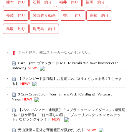
熊本 釣り
石川 釣り
福井 釣り
福岡 釣り
長崎 釣り
関西釣り動画
香川 釣り
高知 釣り
鳥取 釣り
鹿児島 釣り
ずっと好き。俺はストーカーなんかじゃない。
CardFight!! ヴァンガードDZBT16 Parallactic Dawn booster case
unboxing
NEW!
【ヴァンガード参加型】お盆前にね【#りょくちゃまる #生ちゃま
る】
NEW!
3 Cray Cross Epic in Tournament Pack | Cardfight!! Vanguard
News
NEW!
【7/27～8/2ファミ通週販】「スプラトゥーン レイダース」2週連続
1位！ほか新作に「ほの暮しの庭」「ブルーリフレクション カルテッ
ト」などランクイン！！
NEW!
元山飛優←意外と守備範囲が微妙だった件
NEW!