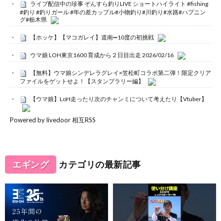
ライブ配信中の珍事 ぞんすら釣りLIVE ショートハイライト #fishing
#釣り #釣りガール #年の差カップル#小物釣り#川釣り#水路#ハプニン
グ#栃木県
【ホッケ】【マコガレイ】道南➖10度の初挑戦
ウマ娘 LOH東京1600 育成から２日目出走 2026/02/16
【無料】ウマ娘シンデレラグレイ×笠松町コラボ第二弾！限定クリア
ファイルをゲットせよ！【スタンプラリー編】
【ウマ娘】LoH走ったり次のチャンミについて考えたり【Vtuber】
Powered by livedoor 相互RSS
エギング
カテゴリの最新記事