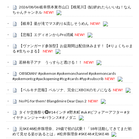
2026/08/06 岐阜県本巣市山口【根尾川】(鮎)釣れたらいいね！なん
ちゃんチャンネル
NEW!
【岐阜】釜が滝でマス釣り&流しそうめん
NEW!
【悲報】エディオンからPro消滅
NEW!
【ヴァンガード参加型】お盆期間は配信休みます！【#りょくちゃま
る #生ちゃまる】
NEW!
若林有子アナ うっすらと透ける！！
NEW!
OBSIDIAN! #pokemon #pokemonchannel #pokemoncards
#pokemontcg #packopening #tcg #cards #fyp #subscrib
NEW!
【ペルキチ悲報】ペルソナ、完全にXBOXのモノになる
NEW!
No PG for them! Blangdmire Dear Days 2
NEW!
タイヤ交換祭り🛞#14インチ #野木町 #uk #ビフォアーアフター #タ
イヤチェンジャー#バランス#オノダニ
元SKE48松井珠理奈、29歳で初の試乗！「18年活動してきてまだ初
めて見せる姿があるとは」#松井珠理奈 #SKE48 #元SKE48