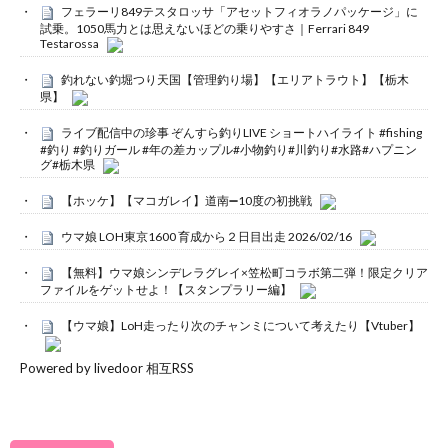
フェラーリ849テスタロッサ「アセットフィオラノパッケージ」に
試乗。1050馬力とは思えないほどの乗りやすさ｜Ferrari 849
Testarossa
釣れない釣堀つり天国【管理釣り場】【エリアトラウト】【栃木
県】
ライブ配信中の珍事 ぞんすら釣りLIVE ショートハイライト #fishing
#釣り #釣りガール #年の差カップル#小物釣り#川釣り#水路#ハプニン
グ#栃木県
【ホッケ】【マコガレイ】道南➖10度の初挑戦
ウマ娘 LOH東京1600 育成から２日目出走 2026/02/16
【無料】ウマ娘シンデレラグレイ×笠松町コラボ第二弾！限定クリア
ファイルをゲットせよ！【スタンプラリー編】
【ウマ娘】LoH走ったり次のチャンミについて考えたり【Vtuber】
Powered by livedoor 相互RSS