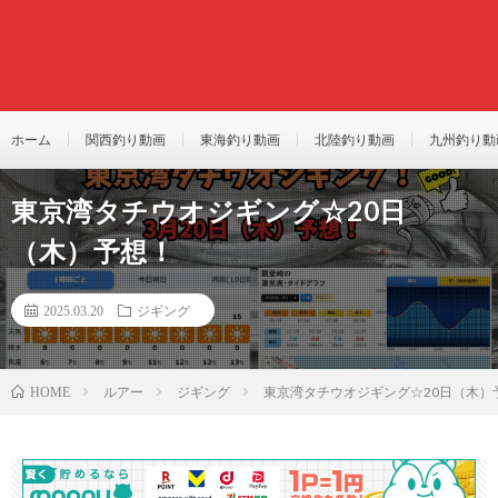
ホーム
関西釣り動画
東海釣り動画
北陸釣り動画
九州釣り動
東京湾タチウオジギング☆20日
（木）予想！
2025.03.20
ジギング
ルアー
ジギング
東京湾タチウオジギング☆20日（木）
HOME