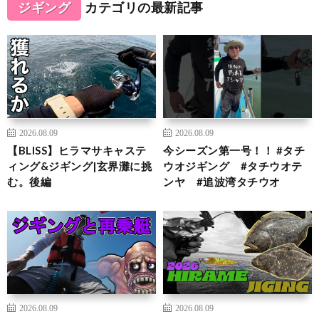
ジギング
カテゴリの最新記事
2026.08.09
2026.08.09
【BLISS】ヒラマサキャステ
今シーズン第一号！！ #タチ
ィング&ジギング|玄界灘に挑
ウオジギング #タチウオテ
む。後編
ンヤ #追波湾タチウオ
2026.08.09
2026.08.09