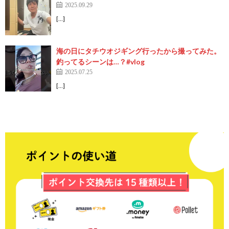
2025.09.29
[…]
海の日にタチウオジギング行ったから撮ってみた。
釣ってるシーンは…？#vlog
2025.07.25
[…]