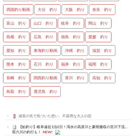
四国釣り動画
大分 釣り
大阪 釣り
奈良 釣り
富山 釣り
山口 釣り
岐阜 釣り
岡山 釣り
島根 釣り
広島 釣り
徳島 釣り
愛媛 釣り
愛知 釣り
東海釣り動画
沖縄 釣り
滋賀 釣り
熊本 釣り
石川 釣り
福井 釣り
福岡 釣り
長崎 釣り
関西釣り動画
香川 釣り
高知 釣り
鳥取 釣り
鹿児島 釣り
成長の先で気づいた想い、不器用な大人の恋
【鮎釣り】岐阜遠征1泊2日！渇水の高原川と豪雨撤収の宮川下流…
双六川の釣行も！
NEW!