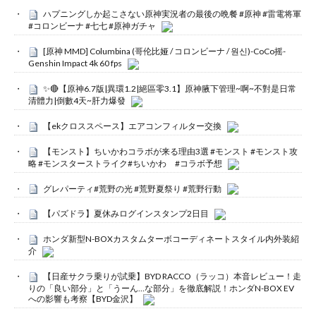
ハプニングしか起こさない原神実況者の最後の晩餐 #原神 #雷電将軍
#コロンビーナ #七七 #原神ガチャ
[原神 MMD] Columbina (哥伦比娅 / コロンビーナ / 원신)-CoCo摇-
Genshin Impact 4k 60 fps
✨🔴【原神6.7版|異環1.2|絕區零3.1】原神腋下管理~啊~不對是日常
清體力|倒數4天~肝力爆發
【ekクロススペース】エアコンフィルター交換
【モンスト】ちいかわコラボが来る理由3選 #モンスト #モンスト攻
略 #モンスターストライク#ちいかわ #コラボ予想
グレパーティ#荒野の光 #荒野夏祭り #荒野行動
【パズドラ】夏休みログインスタンプ2日目
ホンダ新型N-BOXカスタムターボコーディネートスタイル内外装紹
介
【日産サクラ乗りが試乗】BYD RACCO（ラッコ）本音レビュー！走
りの「良い部分」と「うーん…な部分」を徹底解説！ホンダN-BOX EV
への影響も考察【BYD金沢】