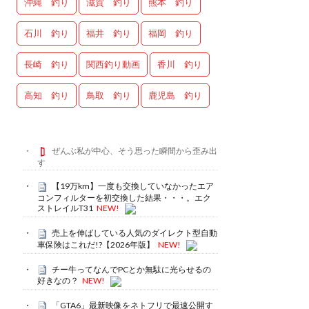
沖縄 釣り
滋賀 釣り
熊本 釣り
石川 釣り
福井 釣り
福岡 釣り
長崎 釣り
関西釣り動画
香川 釣り
高知 釣り
鳥取 釣り
鹿児島 釣り
ぜんぶ私が中心、そう思った瞬間から歪み出
す
【19万km】一度も交換していなかったエア
コンフィルターを初交換した結果・・・。エク
ストレイルT31
NEW!
売上を伸ばしている人気のダイレクト型自動
車保険はこれだ!?【2026年版】
NEW!
チー牛ってなんでPCとか無駄に光らせるの
好きなの？
NEW!
「GTA6」最新映像をネトフリで最速公開す