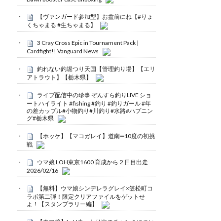
【ヴァンガード参加型】お盆前にね【#りょ
くちゃまる #生ちゃまる】
3 Cray Cross Epic in Tournament Pack |
Cardfight!! Vanguard News
釣れない釣堀つり天国【管理釣り場】【エリ
アトラウト】【栃木県】
ライブ配信中の珍事 ぞんすら釣りLIVE ショ
ートハイライト #fishing #釣り #釣りガール #年
の差カップル#小物釣り#川釣り#水路#ハプニン
グ#栃木県
【ホッケ】【マコガレイ】道南➖10度の初挑
戦
ウマ娘 LOH東京1600 育成から２日目出走
2026/02/16
【無料】ウマ娘シンデレラグレイ×笠松町コ
ラボ第二弾！限定クリアファイルをゲットせ
よ！【スタンプラリー編】