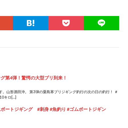
ング第4弾！驚愕の大型ブリ到来！
です。山形酒田沖。 第3弾の粟島寒ブリジギング釣行の次の日の釣行！ ＃
0キロ[…]
ムボートジギング #刺身 #魚釣り #ゴムボートジギン