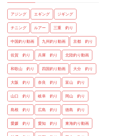
アジング
エギング
ジギング
チニング
ルアー
三重 釣り
中国釣り動画
九州釣り動画
京都 釣り
佐賀 釣り
兵庫 釣り
北陸釣り動画
和歌山 釣り
四国釣り動画
大分 釣り
大阪 釣り
奈良 釣り
富山 釣り
山口 釣り
岐阜 釣り
岡山 釣り
島根 釣り
広島 釣り
徳島 釣り
愛媛 釣り
愛知 釣り
東海釣り動画