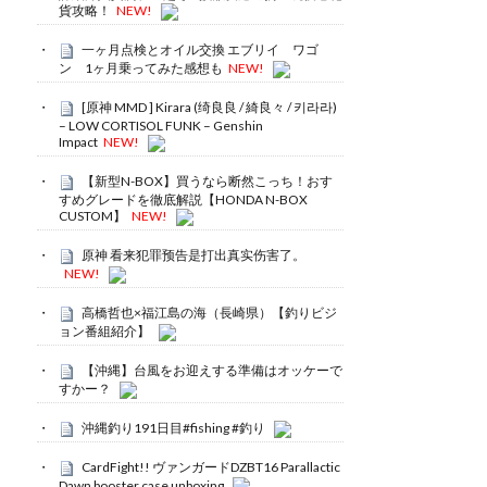
貨攻略！
NEW!
一ヶ月点検とオイル交換 エブリイ ワゴ
ン 1ヶ月乗ってみた感想も
NEW!
[原神 MMD ] Kirara (绮良良 / 綺良々 / 키라라)
– LOW CORTISOL FUNK – Genshin
Impact
NEW!
【新型N-BOX】買うなら断然こっち！おす
すめグレードを徹底解説【HONDA N-BOX
CUSTOM】
NEW!
原神 看来犯罪预告是打出真实伤害了。
NEW!
高橋哲也×福江島の海（長崎県）【釣りビジ
ョン番組紹介】
【沖縄】台風をお迎えする準備はオッケーで
すかー？
沖縄釣り191日目#fishing #釣り
CardFight!! ヴァンガードDZBT16 Parallactic
Dawn booster case unboxing