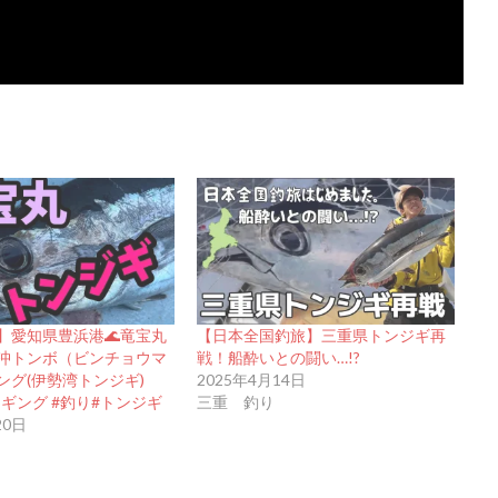
】愛知県豊浜港🌊竜宝丸
【日本全国釣旅】三重県トンジギ再
摩沖トンボ（ビンチョウマ
戦！船酔いとの闘い…!?
ング(伊勢湾トンジギ)
2025年4月14日
g #ジギング #釣り#トンジギ
三重 釣り
20日