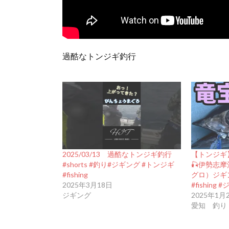
過酷なトンジギ釣行
2025/03/13 過酷なトンジギ釣行
【トンジギ
#shorts #釣り#ジギング #トンジギ
🎣伊勢志
#fishing
グロ）ジギ
2025年3月18日
#fishin
ジギング
2025年1月
愛知 釣り