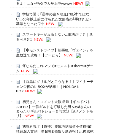
るよ！→なぜかXで大炎上中wwww
NEW!
学校で習う｢漢字の書き順｣は”絶対”ではな
い…60年以上前に作られた文部省の｢手びき｣が
基準となったワケ
NEW!
スマートキーが反応しない…電池だけ？｜見
るべき3つ
NEW!
【🔴モンストライブ】新轟絶『ヴェイン』を
生放送で攻略！【けーどら】
NEW!
何なんだこれマジで#モンスト #shorts #ゲー
ム
NEW!
【白黒にグリルだとこうなる！】マイナーチ
ェンジ後のN-BOXが納車！｜HONDA N-
BOX
NEW!
初見さん・コメント大歓迎 🔴【ギルドバト
ル #125】一強ギルドを打破した男 Slaydさんの
まったりギルバトショー＆与太話【#メメントモ
リ】
NEW!
我就直說了【原神】奧黛塔到底值不值得抽?
詳細深入實測、星超導&擴散反應通拐！玩後感乾