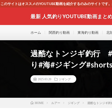
このサイトはオススメのYOUTUBE動画を紹介するのみのサイトで
いましたら、下記お問合せよりご連絡
最新 人気釣りYOUTUBE動画まとめ
最新人気釣りYOUTUB動画 釣りマニア必見！！初心
す！！
ホーム
関西釣り動画
東海釣り動画
北
過酷なトンジギ釣行 #
り#海#ジギング#short
2025.03.20
ジギング
ルアー
ジギング
過酷なトンジギ釣行
HOME