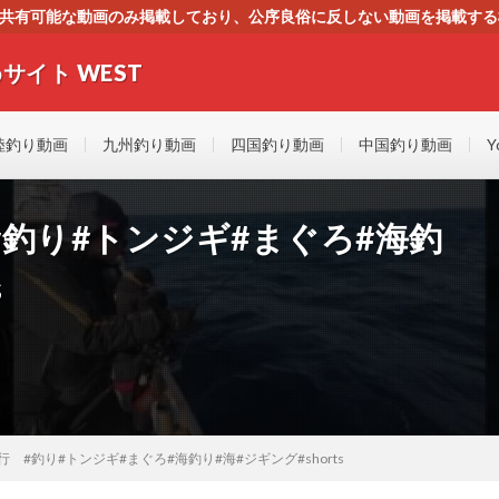
す。共有可能な動画のみ掲載しており、公序良俗に反しない動画を掲載す
ください。即刻対処させて頂きます。なお、同サイトはGoogleアド
サイト WEST
者にもやさしい！！釣りに関するあらゆるYOUTUBE動画をまとめたサイトで
陸釣り動画
九州釣り動画
四国釣り動画
中国釣り動画
Y
釣り#トンジギ#まぐろ#海釣
s
 #釣り#トンジギ#まぐろ#海釣り#海#ジギング#shorts