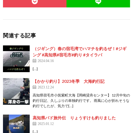
関連する記事
（ジギング）春の宿毛湾でハマチを釣るぜ！#ジギ
ング #高知県#宿毛市#釣り #タイラバ
2024.04.16
[…]
【かかり釣り】2023冬季 大海釣行記
2023.12.24
高知県宿毛市小筑紫町大海【岡崎貸舟センター】 12月中旬の
釣行日記、久しぶりの単独釣行です。 雨風に心が折れそうな
釣行でしたが、気力で[…]
高知県バド旅外伝 りょうすけも釣りました
2025.01.12
[…]