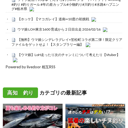
#釣り #釣りガール #年の差カップル#小物釣り#川釣り#水路#ハプニン
グ#栃木県
【ホッケ】【マコガレイ】道南➖10度の初挑戦
ウマ娘 LOH東京1600 育成から２日目出走 2026/02/16
【無料】ウマ娘シンデレラグレイ×笠松町コラボ第二弾！限定クリア
ファイルをゲットせよ！【スタンプラリー編】
【ウマ娘】LoH走ったり次のチャンミについて考えたり【Vtuber】
Powered by livedoor 相互RSS
高知 釣り
カテゴリの最新記事