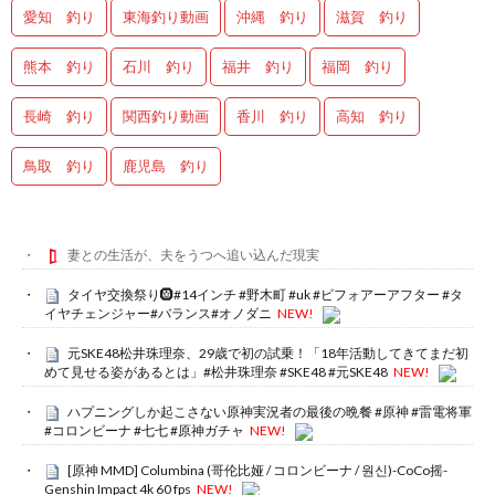
愛知 釣り
東海釣り動画
沖縄 釣り
滋賀 釣り
熊本 釣り
石川 釣り
福井 釣り
福岡 釣り
長崎 釣り
関西釣り動画
香川 釣り
高知 釣り
鳥取 釣り
鹿児島 釣り
妻との生活が、夫をうつへ追い込んだ現実
タイヤ交換祭り🛞#14インチ #野木町 #uk #ビフォアーアフター #タ
イヤチェンジャー#バランス#オノダニ
NEW!
元SKE48松井珠理奈、29歳で初の試乗！「18年活動してきてまだ初
めて見せる姿があるとは」#松井珠理奈 #SKE48 #元SKE48
NEW!
ハプニングしか起こさない原神実況者の最後の晩餐 #原神 #雷電将軍
#コロンビーナ #七七 #原神ガチャ
NEW!
[原神 MMD] Columbina (哥伦比娅 / コロンビーナ / 원신)-CoCo摇-
Genshin Impact 4k 60 fps
NEW!