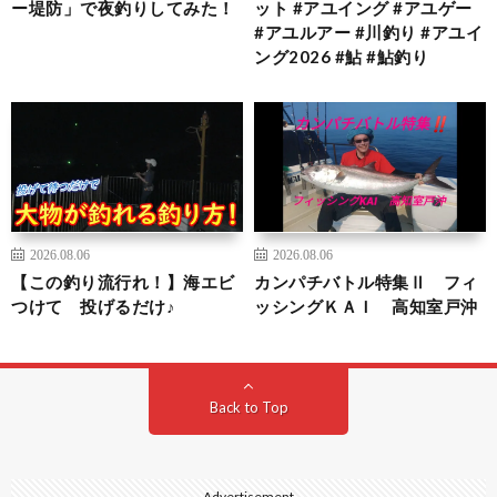
ー堤防」で夜釣りしてみた！
ット #アユイング #アユゲー
#アユルアー #川釣り #アユイ
ング2026 #鮎 #鮎釣り
2026.08.06
2026.08.06
【この釣り流行れ！】海エビ
カンパチバトル特集Ⅱ フィ
つけて 投げるだけ♪
ッシングＫＡＩ 高知室戸沖
Back to Top
Advertisement