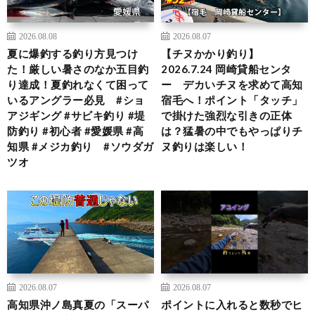
2026.08.08
2026.08.07
夏に爆釣する釣り方見つけ
【チヌかかり釣り】
た！厳しい暑さのなか五目釣
2026.7.24 岡崎貸船センタ
り達成！夏釣れなくて困って
ー デカいチヌを求めて高知
いるアングラー必見 #ショ
宿毛へ！ポイント「タッチ」
アジギング #サビキ釣り #堤
で掛けた強烈な引きの正体
防釣り #初心者 #愛媛県 #高
は？猛暑の中でもやっぱりチ
知県 #メジカ釣り #ソウダガ
ヌ釣りは楽しい！
ツオ
2026.08.07
2026.08.07
高知県沖ノ島真夏の「スーパ
ポイントに入れると数秒でヒ