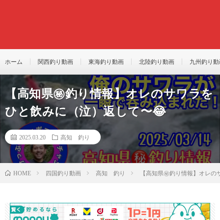
ホーム
関西釣り動画
東海釣り動画
北陸釣り動画
九州釣り動
【高知県㊙️釣り情報】オレのサワラを
ひと飲みに（泣）返して〜😂
2025.03.20
高知 釣り
四国釣り動画
高知 釣り
【高知県㊙️釣り情報】オレの
HOME