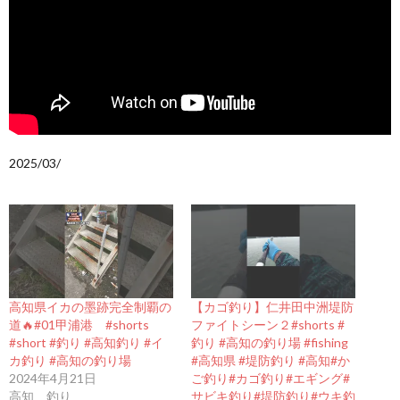
2025/03/
高知県イカの墨跡完全制覇の
【カゴ釣り】仁井田中洲堤防
道🔥#01甲浦港 #shorts
ファイトシーン２#shorts #
#short #釣り #高知釣り #イ
釣り #高知の釣り場 #fishing
カ釣り #高知の釣り場
#高知県 #堤防釣り #高知#か
2024年4月21日
ご釣り#カゴ釣り#エギング#
高知 釣り
サビキ釣り#堤防釣り#ウキ釣