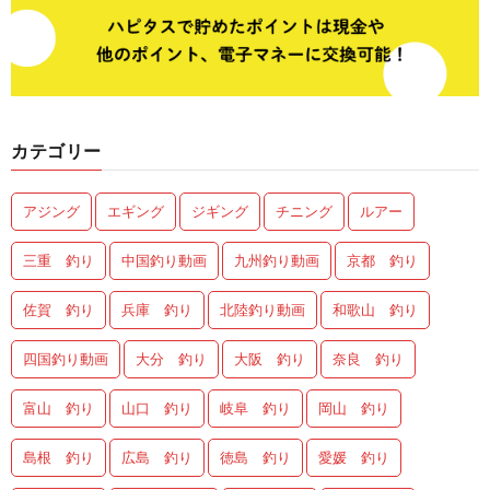
カテゴリー
アジング
エギング
ジギング
チニング
ルアー
三重 釣り
中国釣り動画
九州釣り動画
京都 釣り
佐賀 釣り
兵庫 釣り
北陸釣り動画
和歌山 釣り
四国釣り動画
大分 釣り
大阪 釣り
奈良 釣り
富山 釣り
山口 釣り
岐阜 釣り
岡山 釣り
島根 釣り
広島 釣り
徳島 釣り
愛媛 釣り