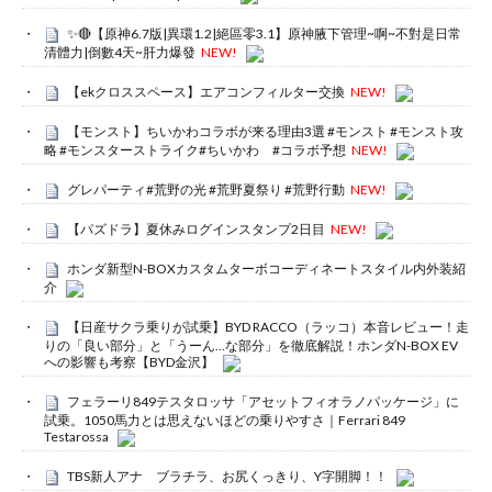
✨🔴【原神6.7版|異環1.2|絕區零3.1】原神腋下管理~啊~不對是日常
清體力|倒數4天~肝力爆發
NEW!
【ekクロススペース】エアコンフィルター交換
NEW!
【モンスト】ちいかわコラボが来る理由3選 #モンスト #モンスト攻
略 #モンスターストライク#ちいかわ #コラボ予想
NEW!
グレパーティ#荒野の光 #荒野夏祭り #荒野行動
NEW!
【パズドラ】夏休みログインスタンプ2日目
NEW!
ホンダ新型N-BOXカスタムターボコーディネートスタイル内外装紹
介
【日産サクラ乗りが試乗】BYD RACCO（ラッコ）本音レビュー！走
りの「良い部分」と「うーん…な部分」を徹底解説！ホンダN-BOX EV
への影響も考察【BYD金沢】
フェラーリ849テスタロッサ「アセットフィオラノパッケージ」に
試乗。1050馬力とは思えないほどの乗りやすさ｜Ferrari 849
Testarossa
TBS新人アナ ブラチラ、お尻くっきり、Y字開脚！！