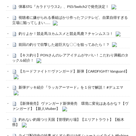
弾幕STG『カラドリウス2』、PS5/Switch2で発売決定！
視聴者に嫌がられる番組ばかり作ったフジテレビ、自業自得すぎる
立場に陥ってしまい……
釣りよか！競走馬ヨカムスメと競走馬鹿？チャンムスコ！
前回の釣りで目撃した超巨大な〇〇を狙ってみたら！？
【キス釣り】PONさんのレアアイテムがヤバい！こだわり満載のタ
ックル紹介！
【カードファイト!! ヴァンガード】新弾【CARDFIGHT! Vanguard】
新弾デッキ紹介『ラッカアーマード』を１分で解説！ #デュエマ
【新弾発売】 ヴァンガード新弾発売 環境に変化はあるかな？【ヴ
ァンガード】【新人Vtuber】
釣れない釣堀つり天国【管理釣り場】【エリアトラウト】【栃木
県】
ライブ配信中の珍事 ぞんすら釣りLIVE ショートハイライト #fishing