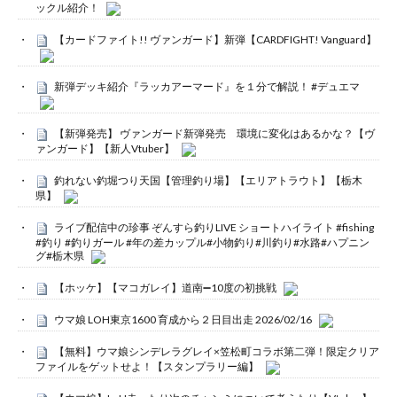
ックル紹介！
【カードファイト!! ヴァンガード】新弾【CARDFIGHT! Vanguard】
新弾デッキ紹介『ラッカアーマード』を１分で解説！ #デュエマ
【新弾発売】 ヴァンガード新弾発売 環境に変化はあるかな？【ヴ
ァンガード】【新人Vtuber】
釣れない釣堀つり天国【管理釣り場】【エリアトラウト】【栃木
県】
ライブ配信中の珍事 ぞんすら釣りLIVE ショートハイライト #fishing
#釣り #釣りガール #年の差カップル#小物釣り#川釣り#水路#ハプニン
グ#栃木県
【ホッケ】【マコガレイ】道南➖10度の初挑戦
ウマ娘 LOH東京1600 育成から２日目出走 2026/02/16
【無料】ウマ娘シンデレラグレイ×笠松町コラボ第二弾！限定クリア
ファイルをゲットせよ！【スタンプラリー編】