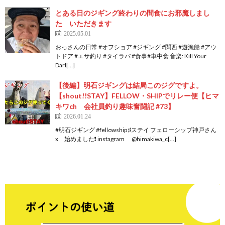
とある日のジギング終わりの間食にお邪魔しまし
た いただきます
2025.05.01
おっさんの日常 #オフショア #ジギング #関西 #遊漁船 #アウ
トドア #エサ釣り #タイラバ #食事#車中食 音楽: Kill Your
Darl[…]
【後編】明石ジギングは結局このジグですよ。
【shout!!STAY】FELLOW・SHIPでリレー便【ヒマ
キワch 会社員釣り趣味奮闘記 #73】
2026.01.24
#明石ジギング #fellowship ♯ステイ フェローシップ神戸さん
x 始めました❗ instagram @himakiwa_c[…]