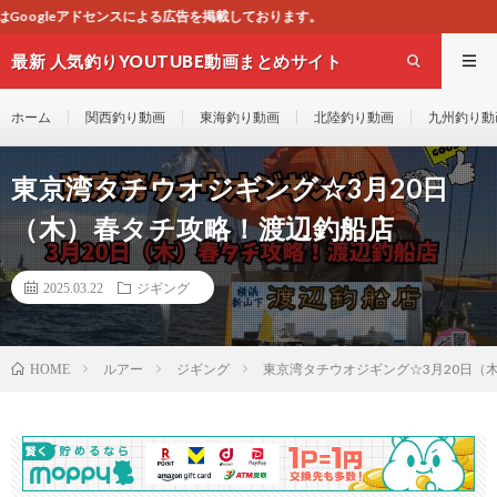
を掲載しております。
最新 人気釣りYOUTUBE動画まとめサイト
WEST
ホーム
関西釣り動画
東海釣り動画
北陸釣り動画
九州釣り動
東京湾タチウオジギング☆3月20日
（木）春タチ攻略！渡辺釣船店
2025.03.22
ジギング
ルアー
ジギング
東京湾タチウオジギング☆3月20日（
HOME