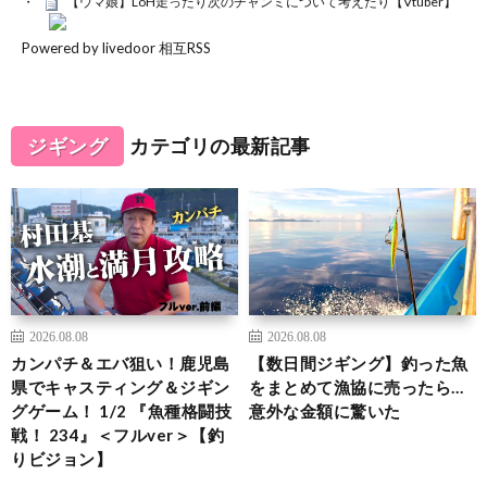
【ウマ娘】LoH走ったり次のチャンミについて考えたり【Vtuber】
Powered by livedoor 相互RSS
ジギング
カテゴリの最新記事
2026.08.08
2026.08.08
カンパチ＆エバ狙い！鹿児島
【数日間ジギング】釣った魚
県でキャスティング＆ジギン
をまとめて漁協に売ったら…
グゲーム！ 1/2 『魚種格闘技
意外な金額に驚いた
戦！ 234』＜フルver＞【釣
りビジョン】