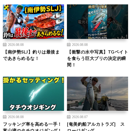
2026.08.08
2026.08.08
【南伊勢SLJ】釣りは最後ま
【衝撃の水中写真】TGベイト
であきらめるな！
を食らう巨大ブリの決定的瞬
間！
2026.08.08
2026.08.07
フッキング率を高める一手！
[奄美釣船アルカトラズ] ス
富山湾のタチウオジギング！
ロージギング