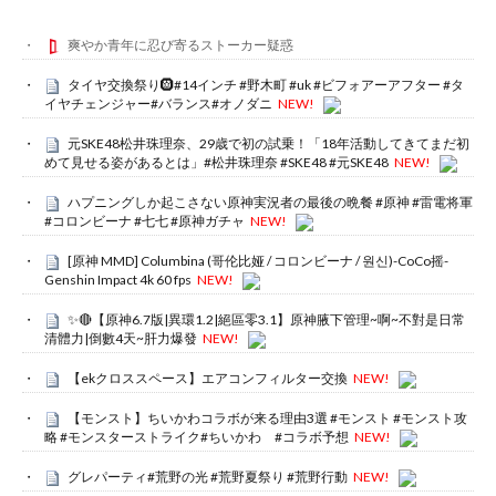
爽やか青年に忍び寄るストーカー疑惑
タイヤ交換祭り🛞#14インチ #野木町 #uk #ビフォアーアフター #タ
イヤチェンジャー#バランス#オノダニ
NEW!
元SKE48松井珠理奈、29歳で初の試乗！「18年活動してきてまだ初
めて見せる姿があるとは」#松井珠理奈 #SKE48 #元SKE48
NEW!
ハプニングしか起こさない原神実況者の最後の晩餐 #原神 #雷電将軍
#コロンビーナ #七七 #原神ガチャ
NEW!
[原神 MMD] Columbina (哥伦比娅 / コロンビーナ / 원신)-CoCo摇-
Genshin Impact 4k 60 fps
NEW!
✨🔴【原神6.7版|異環1.2|絕區零3.1】原神腋下管理~啊~不對是日常
清體力|倒數4天~肝力爆發
NEW!
【ekクロススペース】エアコンフィルター交換
NEW!
【モンスト】ちいかわコラボが来る理由3選 #モンスト #モンスト攻
略 #モンスターストライク#ちいかわ #コラボ予想
NEW!
グレパーティ#荒野の光 #荒野夏祭り #荒野行動
NEW!