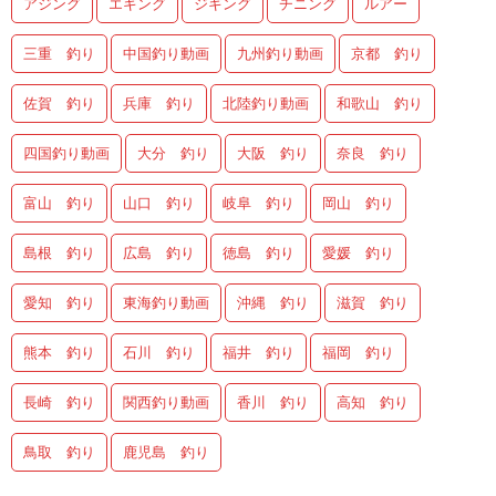
アジング
エギング
ジギング
チニング
ルアー
三重 釣り
中国釣り動画
九州釣り動画
京都 釣り
佐賀 釣り
兵庫 釣り
北陸釣り動画
和歌山 釣り
四国釣り動画
大分 釣り
大阪 釣り
奈良 釣り
富山 釣り
山口 釣り
岐阜 釣り
岡山 釣り
島根 釣り
広島 釣り
徳島 釣り
愛媛 釣り
愛知 釣り
東海釣り動画
沖縄 釣り
滋賀 釣り
熊本 釣り
石川 釣り
福井 釣り
福岡 釣り
長崎 釣り
関西釣り動画
香川 釣り
高知 釣り
鳥取 釣り
鹿児島 釣り