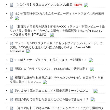
【パズドラ】夏休みログインスタンプ2日目
NEW!
ホンダ新型N-BOXカスタムターボコーディネートスタイル内外装紹
介
【日産サクラ乗りが試乗】BYD RACCO（ラッコ）本音レビュー！走
りの「良い部分」と「うーん…な部分」を徹底解説！ホンダN-BOX EV
への影響も考察【BYD金沢】
フェラーリ849テスタロッサ「アセットフィオラノパッケージ」に
試乗。1050馬力とは思えないほどの乗りやすさ｜Ferrari 849
Testarossa
TBS新人アナ ブラチラ、お尻くっきり、Y字開脚！！
弾幕STG『カラドリウス2』、PS5/Switch2で発売決定！
視聴者に嫌がられる番組ばかり作ったフジテレビ、自業自得すぎる
立場に陥ってしまい……
釣りよか！競走馬ヨカムスメと競走馬鹿？チャンムスコ！
前回の釣りで目撃した超巨大な〇〇を狙ってみたら！？
【キス釣り】PONさんのレアアイテムがヤバい！こだわり満載のタ