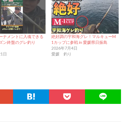
ーナメントに入魂できる
絶好調の宇和海グレ！マルキューM
ズン終盤のグレ釣り
1カップに参戦 in 愛媛県日振島
2026年7月4日
21日
愛媛 釣り