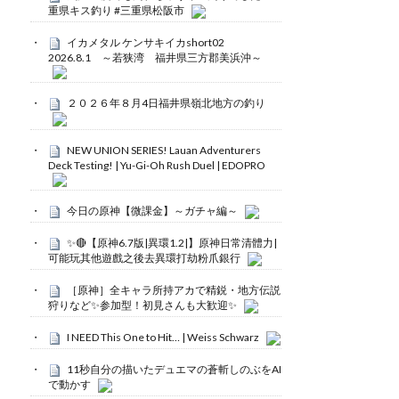
重県キス釣り #三重県松阪市
イカメタル ケンサキイカshort02
2026.8.1 ～若狭湾 福井県三方郡美浜沖～
２０２６年８月4日福井県嶺北地方の釣り
NEW UNION SERIES! Lauan Adventurers
Deck Testing! | Yu-Gi-Oh Rush Duel | EDOPRO
今日の原神【微課金】～ガチャ編～
✨🔴【原神6.7版|異環1.2|】原神日常清體力|
可能玩其他遊戲之後去異環打劫粉爪銀行
［原神］全キャラ所持アカで精鋭・地方伝説
狩りなど✨参加型！初見さんも大歓迎✨
I NEED This One to Hit… | Weiss Schwarz
11秒自分の描いたデュエマの蒼斬しのぶをAI
で動かす