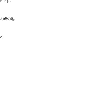
中です。
 大崎の地
o)