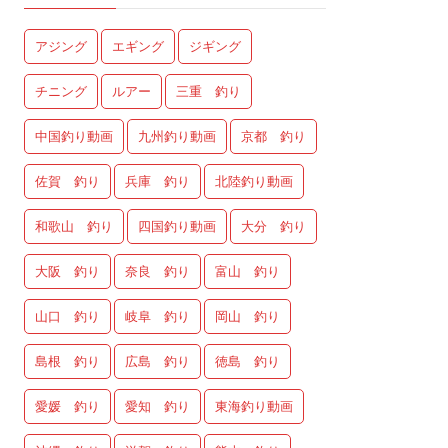
アジング
エギング
ジギング
チニング
ルアー
三重 釣り
中国釣り動画
九州釣り動画
京都 釣り
佐賀 釣り
兵庫 釣り
北陸釣り動画
和歌山 釣り
四国釣り動画
大分 釣り
大阪 釣り
奈良 釣り
富山 釣り
山口 釣り
岐阜 釣り
岡山 釣り
島根 釣り
広島 釣り
徳島 釣り
愛媛 釣り
愛知 釣り
東海釣り動画