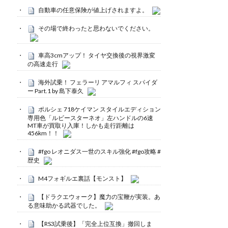
自動車の任意保険が値上げされますよ。
その場で終わったと思わないでください。
車高3cmアップ！ タイヤ交換後の視界激変
の高速走行
海外試乗！ フェラーリ アマルフィ スパイダ
ー Part.1 by 島下泰久
ポルシェ 718ケイマン スタイルエディション
専用色「ルビースターネオ」左ハンドルの6速
MT車が買取り入庫！しかも走行距離は
456km！！
#fgo レオニダス一世のスキル強化 #fgo攻略 #
歴史
M4フォギルエ裏話【モンスト】
【ドラクエウォーク】魔力の宝鞭が実装。あ
る意味助かる武器でした。
【RS3試乗後】「完全上位互換」撤回しま