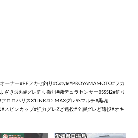
ナー#PEフカセ釣り#Cstyle#PROYAMAMOTO#フカ
ざき渡船#グレ釣り撒餌#磯デュラセンサー8SSSi2#釣り
#フロロハリスX’LINK#D-MAXグレSSマルチ#黒魂
00XHLBD#スピンカップ#強力グレZど遠投#全層グレど遠投#オキ