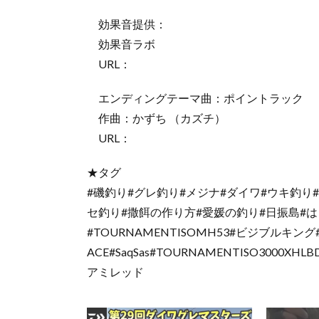
効果音提供：
効果音ラボ
URL：
エンディングテーマ曲：ポイントラック
作曲：かずち （カズチ）
URL：
★タグ
#磯釣り#グレ釣り#メジナ#ダイワ#ウキ釣り#オー
セ釣り#撒餌の作り方#愛媛の釣り#日振島#はま
#TOURNAMENTISOMH53#ビジブルキング
ACE#SaqSas#TOURNAMENTISO30
アミレッド