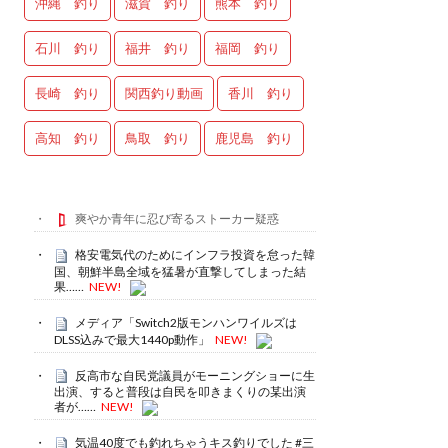
沖縄 釣り
滋賀 釣り
熊本 釣り
石川 釣り
福井 釣り
福岡 釣り
長崎 釣り
関西釣り動画
香川 釣り
高知 釣り
鳥取 釣り
鹿児島 釣り
爽やか青年に忍び寄るストーカー疑惑
格安電気代のためにインフラ投資を怠った韓
国、朝鮮半島全域を猛暑が直撃してしまった結
果……
NEW!
メディア「Switch2版モンハンワイルズは
DLSS込みで最大1440p動作」
NEW!
反高市な自民党議員がモーニングショーに生
出演、すると普段は自民を叩きまくりの某出演
者が……
NEW!
気温40度でも釣れちゃうキス釣りでした #三