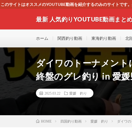
このサイトはオススメのYOUTUBE動画を紹介するのみのサイトで
いましたら、下記お問合せよりご連絡
最新 人気釣りYOUTUBE動画まとめ
最新人気釣りYOUTUB動画 釣りマニア必見！！初心
す！！
ホーム
関西釣り動画
東海釣り動画
北
ダイワのトーナメント
終盤のグレ釣り in 愛
2025.03.22
愛媛 釣り
四国釣り動画
愛媛 釣り
ダイワの
HOME