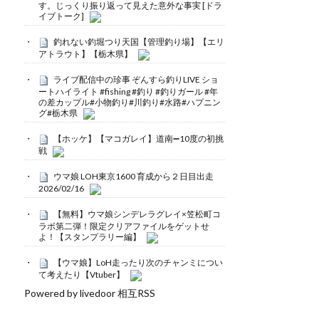
す。じっくり振り返って見えた意外な事実 [ドラ
イブトーク]
釣れない釣堀つり天国【管理釣り場】【エリ
アトラウト】【栃木県】
ライブ配信中の珍事 ぞんすら釣りLIVE ショ
ートハイライト #fishing #釣り #釣りガール #年
の差カップル#小物釣り#川釣り#水路#ハプニン
グ#栃木県
【ホッケ】【マコガレイ】道南➖10度の初挑
戦
ウマ娘 LOH東京1600 育成から２日目出走
2026/02/16
【無料】ウマ娘シンデレラグレイ×笠松町コ
ラボ第二弾！限定クリアファイルをゲットせ
よ！【スタンプラリー編】
【ウマ娘】LoH走ったり次のチャンミについ
て考えたり【Vtuber】
Powered by livedoor 相互RSS