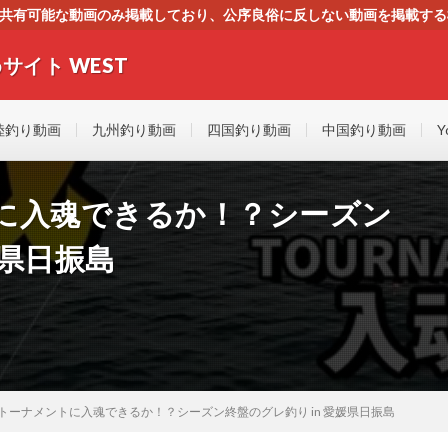
す。共有可能な動画のみ掲載しており、公序良俗に反しない動画を掲載す
ください。即刻対処させて頂きます。なお、同サイトはGoogleアド
サイト WEST
者にもやさしい！！釣りに関するあらゆるYOUTUBE動画をまとめたサイトで
陸釣り動画
九州釣り動画
四国釣り動画
中国釣り動画
Y
に入魂できるか！？シーズン
媛県日振島
トーナメントに入魂できるか！？シーズン終盤のグレ釣り in 愛媛県日振島