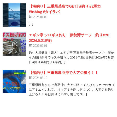
【海釣り】三重県某所でGET⁉️ #釣り #2馬力
#fishing #タイラバ
2025.01.09
[…]
エギン亭 シロギス釣り 伊勢湾サーフ 釣り#90
2026.5.31釣行
2026.06.01
釣り人居酒屋（素人）エギン亭 三重県伊勢湾サーフで、岸か
らの投げ釣りでキスを狙うよ 2026年2回目釣行 2026年5月吉
日 #釣り #海釣り #岸釣[…]
【船釣り】三重県鳥羽沖で大アジ狙う！！
2024.03.10
三重県勝丸さんで 鳥羽沖に大アジ狙い てんびんフカセのカゴ
にアミエビいれて、 オキアミを刺し餌につけ、大アジを釣り
上げる！！ 私は釣りにハマり出して３[…]