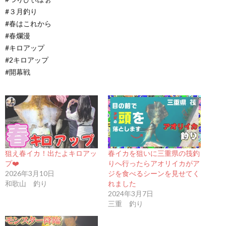
#３月釣り
#春はこれから
#春爛漫
#キロアップ
#2キロアップ
#開幕戦
狙え春イカ！出たよキロアッ
春イカを狙いに三重県の筏釣
プ❤️
りへ行ったらアオリイカがア
2026年3月10日
ジを食べるシーンを見せてく
和歌山 釣り
れました
2024年3月7日
三重 釣り