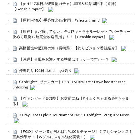
【part117本日の聖遺物ガチャ】黒曜＆絵巻周回中【原神】
【GenshinImpact】
【原神MMD】手势舞比心/甘雨 #shorts #mmd
【原神】まだ負けてない。全117キャラをルーレットでパーティー
決めて螺旋12層完全攻略目指す！！【Genshin Impact】
高橋哲也×福江島の海（長崎県）【釣りビジョン番組紹介】
【沖縄】台風をお迎えする準備はオッケーですかー？
沖縄釣り191日目#fishing #釣り
CardFight!! ヴァンガードDZBT16 Parallactic Dawn booster case
unboxing
【ヴァンガード参加型】お盆前にね【#りょくちゃまる #生ちゃま
る】
3 Cray Cross Epic in Tournament Pack | Cardfight!! Vanguard News
【FGO】ジャンヌが居ればNP100％チャージ！？でもシャンクス！
宝具効果が！【Wジルにスキル強化実装！】