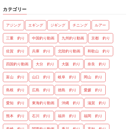
カテゴリー
アジング
エギング
ジギング
チニング
ルアー
三重 釣り
中国釣り動画
九州釣り動画
京都 釣り
佐賀 釣り
兵庫 釣り
北陸釣り動画
和歌山 釣り
四国釣り動画
大分 釣り
大阪 釣り
奈良 釣り
富山 釣り
山口 釣り
岐阜 釣り
岡山 釣り
島根 釣り
広島 釣り
徳島 釣り
愛媛 釣り
愛知 釣り
東海釣り動画
沖縄 釣り
滋賀 釣り
熊本 釣り
石川 釣り
福井 釣り
福岡 釣り
長崎 釣り
関西釣り動画
香川 釣り
高知 釣り