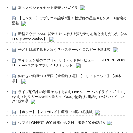
夏のスペシャルセット販売 #パズドラ
【モンスト】ガブリエル編成 3選！ 桃源郷の星墓 #モンスト #破壊の
星墓
新型アウディA6に試乗！やっぱり上質な乗り心地と走りだった【A6
TFSI quattro 200kW】
子ども目線で見ると違う？ハスラーvsクロスビー後席比較
マイチェン後のエブリイJリミテッドをレビュー！ SUZUKI EVERY
J Limited/スズキ エブリイ Jリミテッド,
釣れない釣堀つり天国【管理釣り場】【エリアトラウト】【栃木
県】
ライブ配信中の珍事 ぞんすら釣りLIVE ショートハイライト #fishing
#釣り #釣りガール #年の差カップル#小物釣り#川釣り#水路#ハプニン
グ#栃木県
【ホッケ】【マコガレイ】道南➖10度の初挑戦
ウマ娘 LOH東京1600 育成から２日目出走 2026/02/16