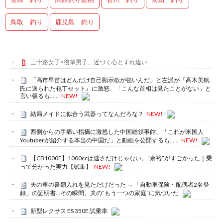
鳥取 釣り
鹿児島 釣り
三十路女子×後輩男子、近づく心とすれ違い
「高市早苗はどんだけ自己顕示欲が強いんだ」と左派が『高木美帆
氏に送られた包丁セット』に激怒、「こんな首相は見たことがない」と
言い張るも……
NEW!
結局メイドに似合う武器ってなんだろな？
NEW!
西側からの手痛い指摘に激怒した中国総領事館、「これが米国人
Youtuberが紹介する本当の中国だ」と動画を公開するも……
NEW!
【CB1000F】1000ccは速さだけじゃない。“余裕”がすごかった｜乗
って分かった実力【試乗】
NEW!
夫の車の書類入れを見ただけだった → 「自動車保険・配偶者2名登
録」の証明書…その瞬間、夫の“もう一つの家庭”に気づいた
新型レクサス ES 350E 試乗車