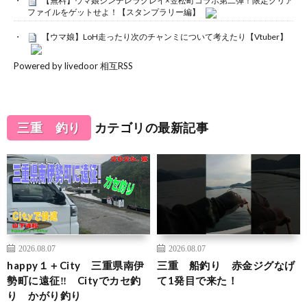
【無料】ウマ娘シンデレラグレイ×笠松町コラボ第二弾！限定クリア
ファイルをゲットせよ！【スタンプラリー編】
【ウマ娘】LoH走ったり次のチャンミについて考えたり【Vtuber】
Powered by livedoor 相互RSS
三重 釣り
カテゴリの最新記事
2026.08.07
2026.08.07
happy１＋City 三重県南伊
三重 船釣り 赤金ジグなげ
勢町に遠征‼ Cityでカセ釣
て1発目で来た！
り かがり釣り