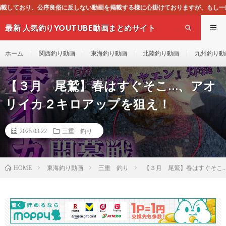
動画を掲載する様に心掛けておりますが、もし一般通念上不適合と思われる動画がご
最新 人気釣りYOUTUBE動画まとめサイト
WEST
ホーム
関西釣り動画
東海釣り動画
北陸釣り動画
九州釣り動
【３月 尾鷲】春はすぐそこ…、アオ
リイカ２キロアップを狙え！
2025.03.22
三重 釣り
東海釣り動画
三重 釣り
【３月 尾鷲】春はすぐそこ
HOME