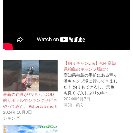
【釣りキャンLife】#34 高知
県柏島のキャンプ場にて
高知県柏島の手前にある竜ヶ
浜キャンプ場に行ってきまし
た！ 釣りもできるし、景色
も良くて久しぶりのキャ…
最新の釣具がヤバい。DOD
2024年5月7日
釣りボトルでジギングサビキ
高知 釣り
やってみた。 #shorts #short
2024年10月3日
ジギング