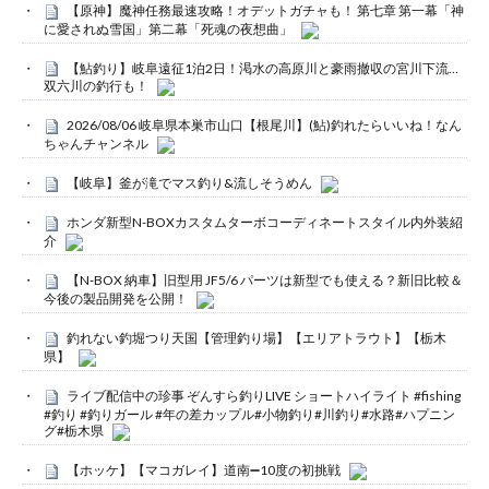
【原神】魔神任務最速攻略！オデットガチャも！ 第七章 第一幕「神
に愛されぬ雪国」第二幕「死魂の夜想曲」
【鮎釣り】岐阜遠征1泊2日！渇水の高原川と豪雨撤収の宮川下流…
双六川の釣行も！
2026/08/06 岐阜県本巣市山口【根尾川】(鮎)釣れたらいいね！なん
ちゃんチャンネル
【岐阜】釜が滝でマス釣り&流しそうめん
ホンダ新型N-BOXカスタムターボコーディネートスタイル内外装紹
介
【N-BOX 納車】旧型用 JF5/6 パーツは新型でも使える？新旧比較＆
今後の製品開発を公開！
釣れない釣堀つり天国【管理釣り場】【エリアトラウト】【栃木
県】
ライブ配信中の珍事 ぞんすら釣りLIVE ショートハイライト #fishing
#釣り #釣りガール #年の差カップル#小物釣り#川釣り#水路#ハプニン
グ#栃木県
【ホッケ】【マコガレイ】道南➖10度の初挑戦