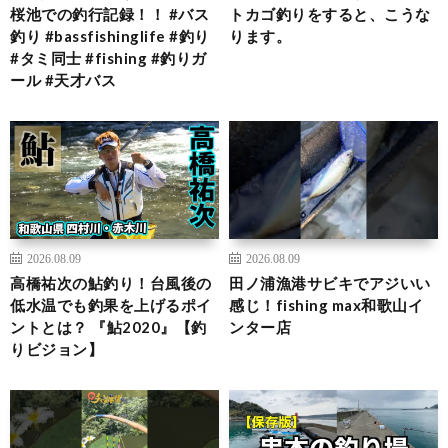
桜池での釣行記録！！ #バス
トカゴ釣りをすると、こうな
釣り #bassfishinglife #釣り
ります。
#タミ同士 #fishing #釣りガ
ール #天才バス
2026.08.09
2026.08.09
高橋祐次の鮎釣り！台風後の
田ノ浦漁港サビキでアジいい
低水温でも釣果を上げるポイ
感じ！fishing max和歌山イ
ントとは？ 『鮎2020』【釣
ンター店
りビジョン】