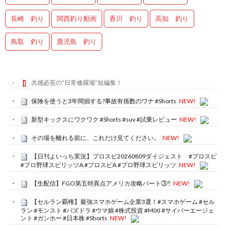
長崎 釣り
関西釣り動画
香川 釣り
高知 釣り
鳥取 釣り
鹿児島 釣り
共感必至の“日常修羅場”短編集！
保険を使うと3年間損する?事故有係数のワナ #Shorts
NEW!
新型キックスにワクワク #Shorts #suv #試乗レビュー
NEW!
その場を離れる前に、これだけ見てください。
NEW!
【日刊よいっち実況】プロスピ20260809ダイジェスト #プロスピ
#プロ野球スピリッツA #プロスピA #プロ野球スピリッツ
NEW!
【生配信】FGO第五特異点アメリカ攻略パート③‼️
NEW!
【セルラン覇権】最強スマホゲーム企業3選！#スマホゲーム #セル
ラン #モンスト #パズドラ #ウマ娘 #株式投資 #MIXI #サイバーエージェ
ント #ガンホー #日本株 #Shorts
NEW!