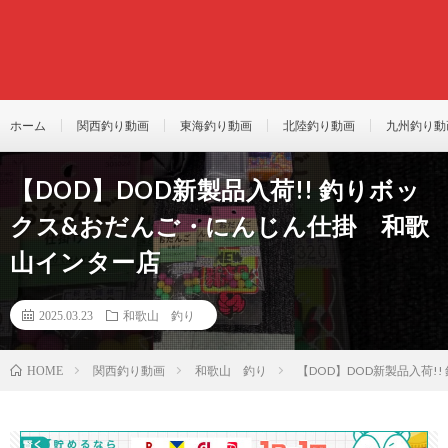
ホーム
関西釣り動画
東海釣り動画
北陸釣り動画
九州釣り動
【DOD】DOD新製品入荷!! 釣りボッ
クス&おだんご・にんじん仕掛 和歌
山インター店
2025.03.23
和歌山 釣り
関西釣り動画
和歌山 釣り
【DOD】DOD新製品入荷
HOME