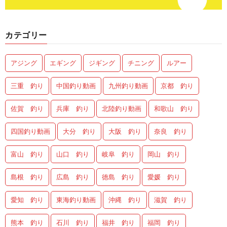
カテゴリー
アジング
エギング
ジギング
チニング
ルアー
三重 釣り
中国釣り動画
九州釣り動画
京都 釣り
佐賀 釣り
兵庫 釣り
北陸釣り動画
和歌山 釣り
四国釣り動画
大分 釣り
大阪 釣り
奈良 釣り
富山 釣り
山口 釣り
岐阜 釣り
岡山 釣り
島根 釣り
広島 釣り
徳島 釣り
愛媛 釣り
愛知 釣り
東海釣り動画
沖縄 釣り
滋賀 釣り
熊本 釣り
石川 釣り
福井 釣り
福岡 釣り