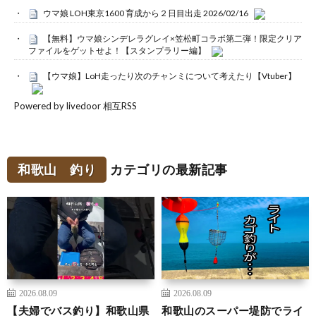
ウマ娘 LOH東京1600 育成から２日目出走 2026/02/16
【無料】ウマ娘シンデレラグレイ×笠松町コラボ第二弾！限定クリア
ファイルをゲットせよ！【スタンプラリー編】
【ウマ娘】LoH走ったり次のチャンミについて考えたり【Vtuber】
Powered by livedoor 相互RSS
和歌山 釣り
カテゴリの最新記事
2026.08.09
2026.08.09
【夫婦でバス釣り】和歌山県
和歌山のスーパー堤防でライ