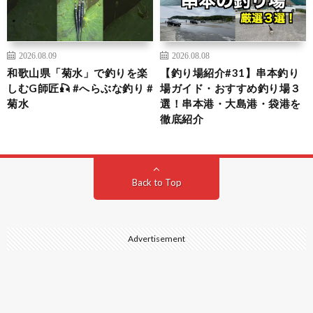
2026.08.09
2026.08.08
和歌山県「菊水」で釣りを楽
【釣り場紹介#31】串本釣り
しむG師匠🎣 #へらぶな釣り #
場ガイド・おすすめ釣り場３
菊水
選！串本港・大島港・袋港を
徹底紹介
Back to Top
Advertisement