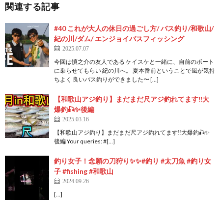
関連する記事
#40 これが大人の休日の過ごし方/ バス釣り/和歌山/
紀の川/ダム/ エンジョイバスフィッシング
2025.07.07
今回は慎之介の友人である ケイスケと一緒に、自前のボート
に乗らせてもらい 紀の川へ。 夏本番前ということで風が気持
ちよく 良いバス釣りができました〜 […]
【和歌山アジ釣り】まだまだ尺アジ釣れてます‼️大
爆釣🎣✨後編
2025.03.16
【和歌山アジ釣り】まだまだ尺アジ釣れてます‼️大爆釣🎣✨
後編 Your queries: #[…]
釣り女子！念願の刀狩り✨✨#釣り #太刀魚 #釣り女
子 #fishing #和歌山
2024.09.26
[…]