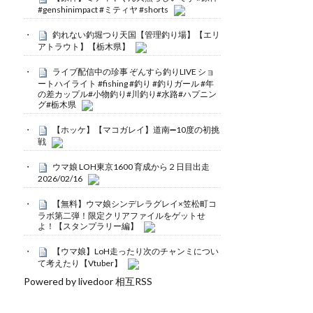
#genshinimpact #ミティヤ #shorts
釣れない釣堀つり天国【管理釣り場】【エリ
アトラウト】【栃木県】
ライブ配信中の珍事 ぞんすら釣りLIVE ショ
ートハイライト #fishing #釣り #釣りガール #年
の差カップル#小物釣り#川釣り#水路#ハプニン
グ#栃木県
【ホッケ】【マコガレイ】道南➖10度の初挑
戦
ウマ娘 LOH東京1600 育成から２日目出走
2026/02/16
【無料】ウマ娘シンデレラグレイ×笠松町コ
ラボ第二弾！限定クリアファイルをゲットせ
よ！【スタンプラリー編】
【ウマ娘】LoH走ったり次のチャンミについ
て考えたり【Vtuber】
Powered by livedoor 相互RSS