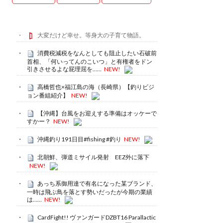
大変だけど幸せ。等身大の子育て物語。
消費税減税をなんとしても阻止したい石破前
首相、「何いってんのこいつ」と有権者をドン
引きさせるよな屁理屈を……
NEW!
高橋哲也×福江島の海（長崎県）【釣りビジ
ョン番組紹介】
NEW!
【沖縄】台風をお迎えする準備はオッケーで
すかー？
NEW!
沖縄釣り191日目#fishing #釣り
NEW!
北朝鮮、弾道ミサイル発射 EEZ外に落下
NEW!
あっち系御用達で有名になった某ブランド、
一時は飛ぶ鳥を落とす勢いだったが今期の業績
は……
NEW!
CardFight!! ヴァンガードDZBT16 Parallactic