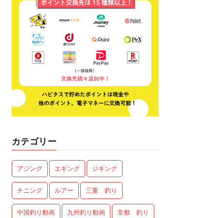
カテゴリー
アジング
エギング
ジギング
チニング
ルアー
三重 釣り
中国釣り動画
九州釣り動画
京都 釣り