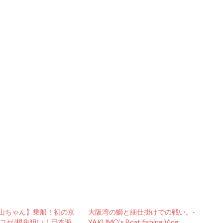
山ちゃん】乗船！初の京
大阪湾の鰤と細仕掛けでの戦い。-
オコゼ/根魚狙い！日本海
YAKUMO’s Boat fishing Vlog