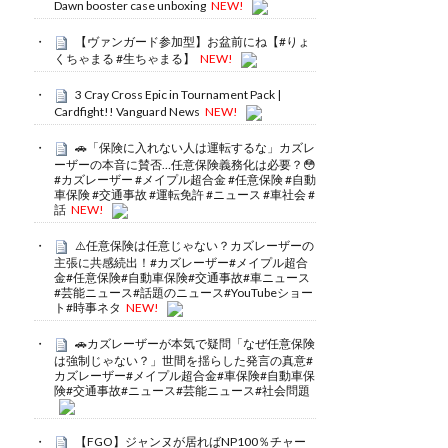
Dawn booster case unboxing
NEW!
【ヴァンガード参加型】お盆前にね【#りょ
くちゃまる #生ちゃまる】
NEW!
3 Cray Cross Epic in Tournament Pack |
Cardfight!! Vanguard News
NEW!
🚗「保険に入れない人は運転するな」カズレ
ーザーの本音に賛否…任意保険義務化は必要？😳
#カズレーザー #メイプル超合金 #任意保険 #自動
車保険 #交通事故 #運転免許 #ニュース #車社会 #
話
NEW!
⚠️任意保険は任意じゃない？カズレーザーの
主張に共感続出！#カズレーザー#メイプル超合
金#任意保険#自動車保険#交通事故#車ニュース
#芸能ニュース#話題のニュース#YouTubeショー
ト#時事ネタ
NEW!
🚗カズレーザーが本気で疑問「なぜ任意保険
は強制じゃない？」世間を揺らした発言の真意#
カズレーザー#メイプル超合金#車保険#自動車保
険#交通事故#ニュース#芸能ニュース#社会問題
【FGO】ジャンヌが居ればNP100％チャー