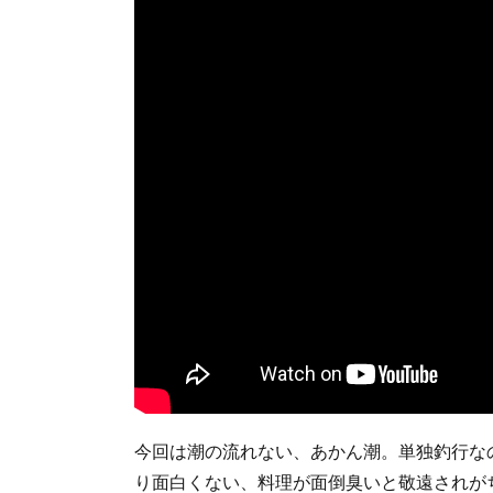
今回は潮の流れない、あかん潮。単独釣行な
り面白くない、料理が面倒臭いと敬遠されが