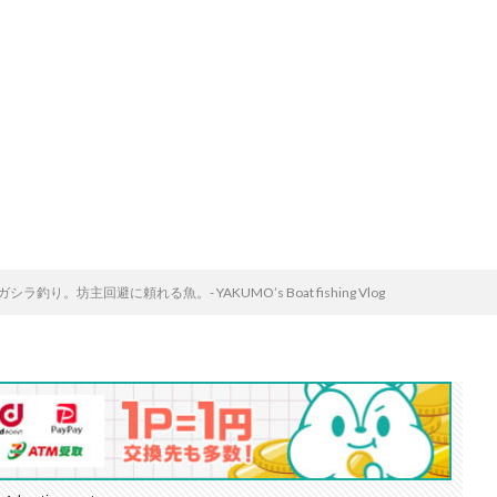
ラ釣り。坊主回避に頼れる魚。- YAKUMO’s Boat fishing Vlog