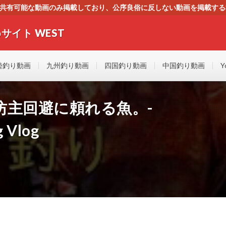
す。共有可能な動画のみ掲載しており、公序良俗に反しない動画を掲載す
ください。即刻対処させて頂きます。なお、同サイトはGoogleアド
サイト WEST
者にもやさしい！！釣りに関するあらゆるYOUTUBE動画をまとめたサイトで
陸釣り動画
九州釣り動画
四国釣り動画
中国釣り動画
Y
坊主回避に頼れる魚。-
 Vlog