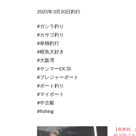
2025年3月20日釣行
#ガシラ釣り
#カサゴ釣り
#単独釣行
#根魚大好き
#大阪湾
#ヤンマーEX 35
#プレジャーボート
#ボート釣り
#マイボート
#中古艇
#fishing
【東舞鶴 
都 冠島で