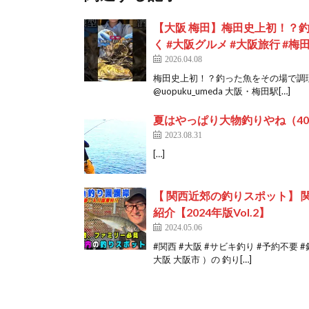
【大阪 梅田】梅田史上初！？
く #大阪グルメ #大阪旅行 #梅
2026.04.08
梅田史上初！？釣った魚をその場で調理で
@uopuku_umeda 大阪・梅田駅[…]
夏はやっぱり大物釣りやね（40
2023.08.31
[…]
【 関西近郊の釣りスポット】 関西
紹介【2024年版Vol.2】
2024.05.06
#関西 #大阪 #サビキ釣り #予約不要 
大阪 大阪市 ）の 釣り[…]