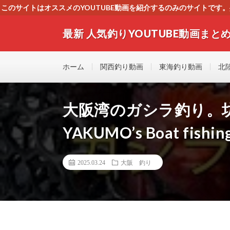
このサイトはオススメのYOUTUBE動画を紹介するのみのサイトで
いましたら、下記お問合せよりご連絡
最新 人気釣りYOUTUBE動画まとめ
最新人気釣りYOUTUB動画 釣りマニア必見！！初心
す！！
ホーム
関西釣り動画
東海釣り動画
北
大阪湾のガシラ釣り。
YAKUMO’s Boat fishing
2025.03.24
大阪 釣り