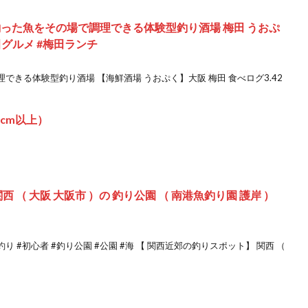
釣った魚をその場で調理できる体験型釣り酒場 梅田 うおぷ
田グルメ #梅田ランチ
きる体験型釣り酒場 【海鮮酒場 うおぷく】大阪 梅田 食べログ3.42
cm以上）
 （ 大阪 大阪市 ）の 釣り公園 （ 南港魚釣り園 護岸 ）
#釣り #初心者 #釣り公園 #公園 #海 【 関西近郊の釣りスポット】 関西 （