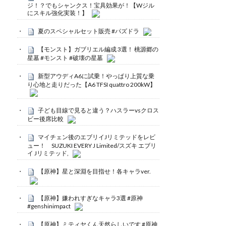
ジ！？でもシャンクス！宝具効果が！【Wジル
にスキル強化実装！】
夏のスペシャルセット販売 #パズドラ
【モンスト】ガブリエル編成 3選！ 桃源郷の
星墓 #モンスト #破壊の星墓
新型アウディA6に試乗！やっぱり上質な乗
り心地と走りだった【A6 TFSI quattro 200kW】
子ども目線で見ると違う？ハスラーvsクロス
ビー後席比較
マイチェン後のエブリイJリミテッドをレビ
ュー！ SUZUKI EVERY J Limited/スズキ エブリ
イ Jリミテッド,
【原神】星と深淵を目指せ！各キャラver.
【原神】嫌われすぎなキャラ3選 #原神
#genshinimpact
【原神】ミティヤくん天然らしいです #原神