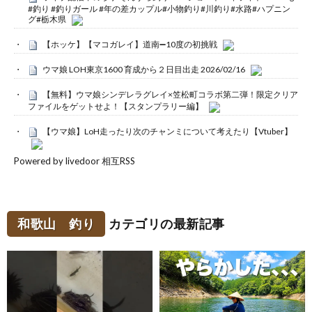
#釣り #釣りガール #年の差カップル#小物釣り#川釣り#水路#ハプニン
グ#栃木県
【ホッケ】【マコガレイ】道南➖10度の初挑戦
ウマ娘 LOH東京1600 育成から２日目出走 2026/02/16
【無料】ウマ娘シンデレラグレイ×笠松町コラボ第二弾！限定クリア
ファイルをゲットせよ！【スタンプラリー編】
【ウマ娘】LoH走ったり次のチャンミについて考えたり【Vtuber】
Powered by livedoor 相互RSS
和歌山 釣り
カテゴリの最新記事