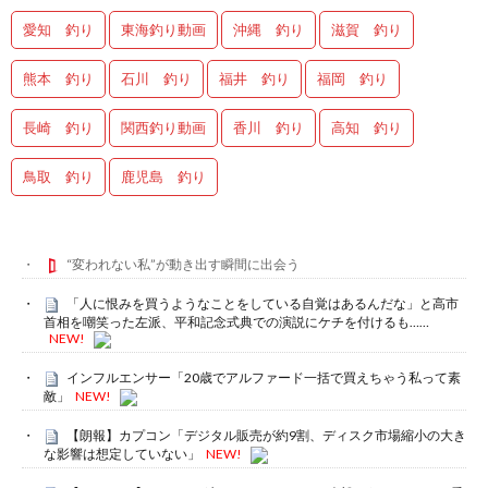
愛知 釣り
東海釣り動画
沖縄 釣り
滋賀 釣り
熊本 釣り
石川 釣り
福井 釣り
福岡 釣り
長崎 釣り
関西釣り動画
香川 釣り
高知 釣り
鳥取 釣り
鹿児島 釣り
“変われない私”が動き出す瞬間に出会う
「人に恨みを買うようなことをしている自覚はあるんだな」と高市
首相を嘲笑った左派、平和記念式典での演説にケチを付けるも……
NEW!
インフルエンサー「20歳でアルファード一括で買えちゃう私って素
敵」
NEW!
【朗報】カプコン「デジタル販売が約9割、ディスク市場縮小の大き
な影響は想定していない」
NEW!