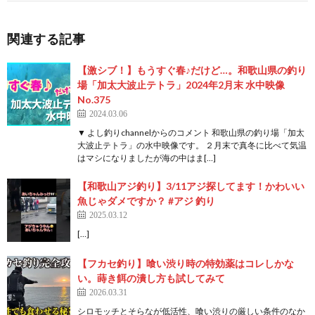
関連する記事
【激シブ！】もうすぐ春♪だけど…。和歌山県の釣り
場「加太大波止テトラ」2024年2月末 水中映像
No.375
2024.03.06
▼ よし釣りchannelからのコメント 和歌山県の釣り場「加太
大波止テトラ」の水中映像です。 ２月末で真冬に比べて気温
はマシになりましたが海の中はま[…]
【和歌山アジ釣り】3/11アジ探してます！かわいい
魚じゃダメですか？ #アジ 釣り
2025.03.12
[…]
【フカセ釣り】喰い渋り時の特効薬はコレしかな
い。蒔き餌の潰し方も試してみて
2026.03.31
シロモッチとそらなが低活性、喰い渋りの厳しい条件のなか