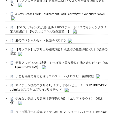
【ヴァンガード参加型】お盆前にね【#りょくちゃまる #生ちゃま
る】
3 Cray Cross Epic in Tournament Pack | Cardfight!! Vanguard News
【FGO】ジャンヌが居ればNP100％チャージ！？でもシャンクス！
宝具効果が！【Wジルにスキル強化実装！】
夏のスペシャルセット販売 #パズドラ
【モンスト】ガブリエル編成 3選！ 桃源郷の星墓 #モンスト #破壊の
星墓
新型アウディA6に試乗！やっぱり上質な乗り心地と走りだった【A6
TFSI quattro 200kW】
子ども目線で見ると違う？ハスラーvsクロスビー後席比較
マイチェン後のエブリイJリミテッドをレビュー！ SUZUKI EVERY
J Limited/スズキ エブリイ Jリミテッド,
釣れない釣堀つり天国【管理釣り場】【エリアトラウト】【栃木
県】
ライブ配信中の珍事 ぞんすら釣りLIVE ショートハイライト #fishing