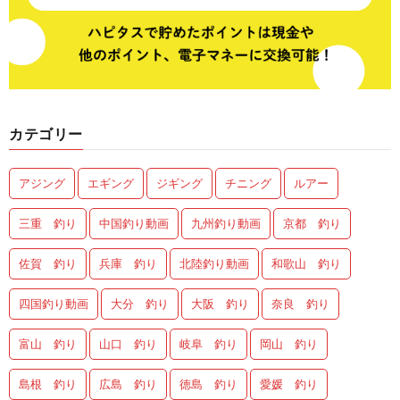
カテゴリー
アジング
エギング
ジギング
チニング
ルアー
三重 釣り
中国釣り動画
九州釣り動画
京都 釣り
佐賀 釣り
兵庫 釣り
北陸釣り動画
和歌山 釣り
四国釣り動画
大分 釣り
大阪 釣り
奈良 釣り
富山 釣り
山口 釣り
岐阜 釣り
岡山 釣り
島根 釣り
広島 釣り
徳島 釣り
愛媛 釣り