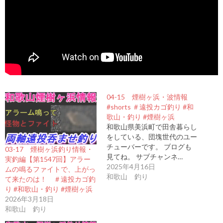
04-15 煙樹ヶ浜・波情報
#shorts ＃遠投カゴ釣り #和
歌山・釣り #煙樹ヶ浜
和歌山県美浜町で田舎暮らし
をしている、団塊世代のユー
チューバーです。 ブログも
03-17 煙樹ヶ浜釣り情報・
見てね。 サブチャンネ…
実釣編【第1547回】アラー
2025年4月16日
ムの鳴るファイトで、上がっ
和歌山 釣り
て来たのは！ ＃遠投カゴ釣
り #和歌山・釣り #煙樹ヶ浜
2026年3月18日
和歌山 釣り