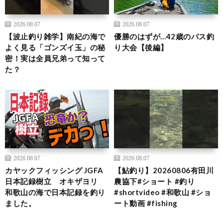
2026.08.07
2026.08.07
【波止釣り雑学】南紀の海で
優勝のはずが…42歳のバス釣
よく見る「ゴンズイ玉」の秘
り大会【後編】
密！実は全員兄弟って知って
た？
2026.08.07
2026.08.07
カヤックフィッシング JGFA
【鮎釣り】20260806有田川
日本記録樹立 オキザヨリ
農協下#ショート #釣り
和歌山の海で日本記録を釣り
#shortvideo #和歌山 #ショ
ました。
ート動画 #fishing