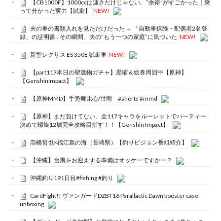
【CB1000F】1000ccは速さだけじゃない。“余裕”がすごかった｜乗
って分かった実力【試乗】
NEW!
夫の車の書類入れを見ただけだった → 「自動車保険・配偶者2名登
録」の証明書…その瞬間、夫の“もう一つの家庭”に気づいた
NEW!
新型レクサス ES 350E 試乗車
NEW!
【part117本日の聖遺物ガチャ】黒曜＆絵巻周回中【原神】
【GenshinImpact】
【原神MMD】手势舞比心/甘雨 #shorts #mmd
【原神】まだ負けてない。全117キャラをルーレットでパーティー
決めて螺旋12層完全攻略目指す！！【Genshin Impact】
高橋哲也×福江島の海（長崎県）【釣りビジョン番組紹介】
【沖縄】台風をお迎えする準備はオッケーですかー？
沖縄釣り191日目#fishing #釣り
CardFight!! ヴァンガードDZBT16 Parallactic Dawn booster case
unboxing