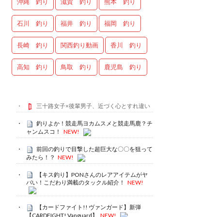
沖縄 釣り
滋賀 釣り
熊本 釣り
石川 釣り
福井 釣り
福岡 釣り
長崎 釣り
関西釣り動画
香川 釣り
高知 釣り
鳥取 釣り
鹿児島 釣り
三十路女子×後輩男子、近づく心とすれ違い
釣りよか！競走馬ヨカムスメと競走馬鹿？チ
ャンムスコ！
NEW!
前回の釣りで目撃した超巨大な〇〇を狙って
みたら！？
NEW!
【キス釣り】PONさんのレアアイテムがヤ
バい！こだわり満載のタックル紹介！
NEW!
【カードファイト!! ヴァンガード】新弾
【CARDFIGHT! Vanguard】
NEW!