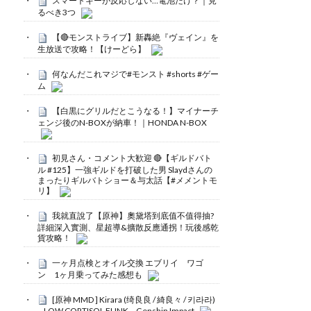
スマートキーが反応しない…電池だけ？｜見
るべき3つ
【🔴モンストライブ】新轟絶『ヴェイン』を
生放送で攻略！【けーどら】
何なんだこれマジで#モンスト #shorts #ゲー
ム
【白黒にグリルだとこうなる！】マイナーチ
ェンジ後のN-BOXが納車！｜HONDA N-BOX
初見さん・コメント大歓迎 🔴【ギルドバト
ル #125】一強ギルドを打破した男 Slaydさんの
まったりギルバトショー＆与太話【#メメントモ
リ】
我就直說了【原神】奧黛塔到底值不值得抽?
詳細深入實測、星超導&擴散反應通拐！玩後感乾
貨攻略！
一ヶ月点検とオイル交換 エブリイ ワゴ
ン 1ヶ月乗ってみた感想も
[原神 MMD ] Kirara (绮良良 / 綺良々 / 키라라)
– LOW CORTISOL FUNK – Genshin Impact