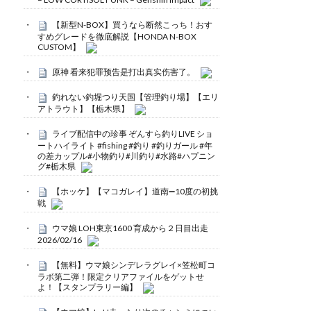
【新型N-BOX】買うなら断然こっち！おす
すめグレードを徹底解説【HONDA N-BOX
CUSTOM】
原神 看来犯罪预告是打出真实伤害了。
釣れない釣堀つり天国【管理釣り場】【エリ
アトラウト】【栃木県】
ライブ配信中の珍事 ぞんすら釣りLIVE ショ
ートハイライト #fishing #釣り #釣りガール #年
の差カップル#小物釣り#川釣り#水路#ハプニン
グ#栃木県
【ホッケ】【マコガレイ】道南➖10度の初挑
戦
ウマ娘 LOH東京1600 育成から２日目出走
2026/02/16
【無料】ウマ娘シンデレラグレイ×笠松町コ
ラボ第二弾！限定クリアファイルをゲットせ
よ！【スタンプラリー編】