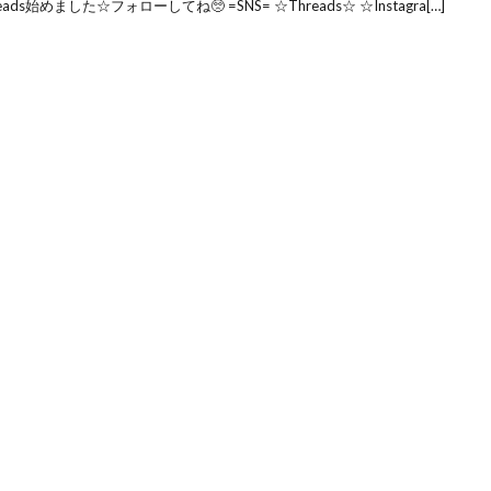
ds始めました☆フォローしてね🥺 =SNS= ☆Threads☆ ☆Instagra[…]