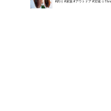
#釣り #家族 #アウトドア #宮城 ☆Threa