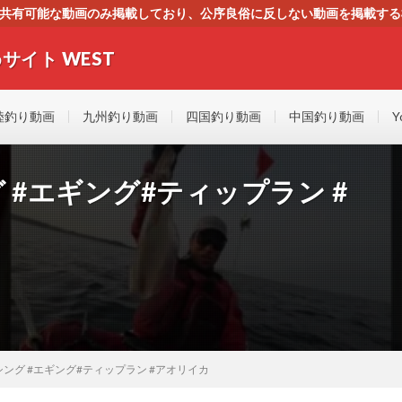
す。共有可能な動画のみ掲載しており、公序良俗に反しない動画を掲載す
ください。即刻対処させて頂きます。なお、同サイトはGoogleアド
サイト WEST
者にもやさしい！！釣りに関するあらゆるYOUTUBE動画をまとめたサイトで
陸釣り動画
九州釣り動画
四国釣り動画
中国釣り動画
Y
 #エギング#ティップラン #
ング #エギング#ティップラン #アオリイカ