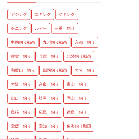
アジング
エギング
ジギング
チニング
ルアー
三重 釣り
中国釣り動画
九州釣り動画
京都 釣り
佐賀 釣り
兵庫 釣り
北陸釣り動画
和歌山 釣り
四国釣り動画
大分 釣り
大阪 釣り
奈良 釣り
富山 釣り
山口 釣り
岐阜 釣り
岡山 釣り
島根 釣り
広島 釣り
徳島 釣り
愛媛 釣り
愛知 釣り
東海釣り動画