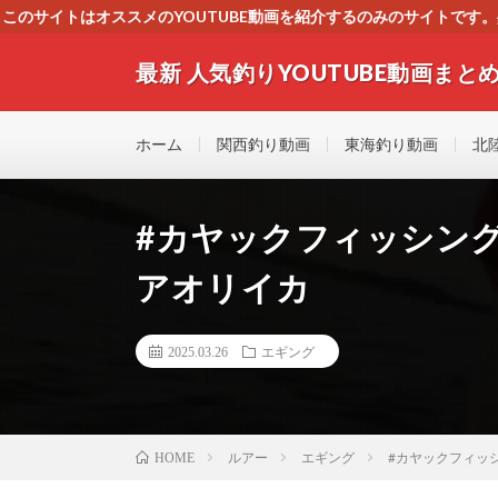
このサイトはオススメのYOUTUBE動画を紹介するのみのサイトで
いましたら、下記お問合せよりご連絡
最新 人気釣りYOUTUBE動画まとめ
最新人気釣りYOUTUB動画 釣りマニア必見！！初心
す！！
ホーム
関西釣り動画
東海釣り動画
北
#カヤックフィッシング
アオリイカ
2025.03.26
エギング
ルアー
エギング
#カヤックフィッシ
HOME