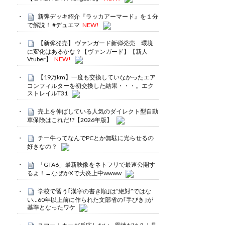
新弾デッキ紹介『ラッカアーマード』を１分
で解説！ #デュエマ
NEW!
【新弾発売】 ヴァンガード新弾発売 環境
に変化はあるかな？【ヴァンガード】【新人
Vtuber】
NEW!
【19万km】一度も交換していなかったエア
コンフィルターを初交換した結果・・・。エク
ストレイルT31
売上を伸ばしている人気のダイレクト型自動
車保険はこれだ!?【2026年版】
チー牛ってなんでPCとか無駄に光らせるの
好きなの？
「GTA6」最新映像をネトフリで最速公開す
るよ！→なぜかXで大炎上中wwww
学校で習う｢漢字の書き順｣は”絶対”ではな
い…60年以上前に作られた文部省の｢手びき｣が
基準となったワケ