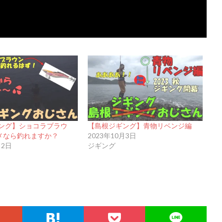
ング】ショコラブラウ
【島根ジギング】青物リベンジ編
メなら釣れますか？
2023年10月3日
月2日
ジギング