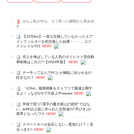
ぜんぶ私が中心、そう思った瞬間から歪み出
す
【19万km】一度も交換していなかったエア
コンフィルターを初交換した結果・・・。エク
ストレイルT31
NEW!
売上を伸ばしている人気のダイレクト型自動
車保険はこれだ!?【2026年版】
NEW!
チー牛ってなんでPCとか無駄に光らせるの
好きなの？
NEW!
「GTA6」最新映像をネトフリで最速公開す
るよ！→なぜかXで大炎上中wwww
NEW!
学校で習う｢漢字の書き順｣は”絶対”ではな
い…60年以上前に作られた文部省の｢手びき｣が
基準となったワケ
NEW!
スマートキーが反応しない…電池だけ？｜見
るべき3つ
NEW!