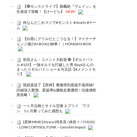
【🔴モンストライブ】新轟絶『ヴェイン』を
生放送で攻略！【けーどら】
NEW!
何なんだこれマジで#モンスト #shorts #ゲー
ム
【白黒にグリルだとこうなる！】マイナーチ
ェンジ後のN-BOXが納車！｜HONDA N-BOX
初見さん・コメント大歓迎 🔴【ギルドバト
ル #125】一強ギルドを打破した男 Slaydさんの
まったりギルバトショー＆与太話【#メメントモ
リ】
我就直說了【原神】奧黛塔到底值不值得抽?
詳細深入實測、星超導&擴散反應通拐！玩後感乾
貨攻略！
一ヶ月点検とオイル交換 エブリイ ワゴ
ン 1ヶ月乗ってみた感想も
[原神 MMD ] Kirara (绮良良 / 綺良々 / 키라라)
– LOW CORTISOL FUNK – Genshin Impact