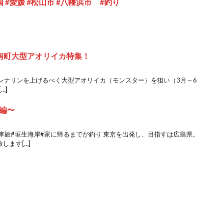
#愛媛 #松山市 #八幡浜市 #釣り
愛南町大型アオリイカ特集！
レナリンを上げるべく大型アオリイカ（モンスター）を狙い（3月～6
…]
編〜
#車旅#垣生海岸#家に帰るまでが釣り 東京を出発し、目指すは広島県。
します[…]