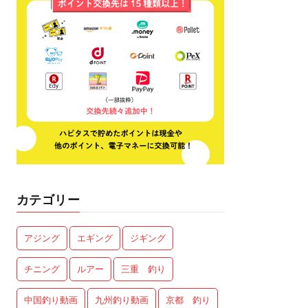
カテゴリー
アジング
エギング
ジギング
チニング
ルアー
三重 釣り
中国釣り動画
九州釣り動画
京都 釣り