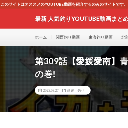
このサイトはオススメのYOUTUBE動画を紹介するのみのサイトで
いましたら、下記お問合せよりご連絡
最新 人気釣りYOUTUBE動画まとめ
最新人気釣りYOUTUB動画 釣りマニア必見！！初心
す！！
ホーム
関西釣り動画
東海釣り動画
北
第309話【愛媛愛南】
の巻!
2025.03.27
愛媛 釣り