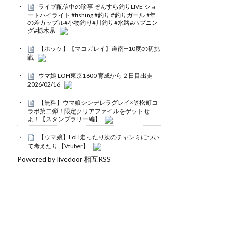
ライブ配信中の珍事 ぞんすら釣りLIVE ショ
ートハイライト #fishing #釣り #釣りガール #年
の差カップル#小物釣り#川釣り#水路#ハプニン
グ#栃木県
【ホッケ】【マコガレイ】道南➖10度の初挑
戦
ウマ娘 LOH東京1600 育成から２日目出走
2026/02/16
【無料】ウマ娘シンデレラグレイ×笠松町コ
ラボ第二弾！限定クリアファイルをゲットせ
よ！【スタンプラリー編】
【ウマ娘】LoH走ったり次のチャンミについ
て考えたり【Vtuber】
Powered by livedoor 相互RSS