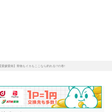
話【愛媛愛南】青物もイカもここなら釣れる!?の巻!