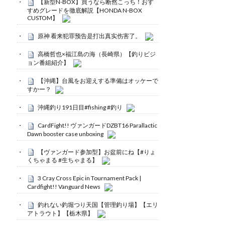
【新型N-BOX】買うなら断然こっち！おす
すめグレードを徹底解説【HONDA N-BOX
CUSTOM】
原神 看来犯罪预告是打出真实伤害了。
高橋哲也×福江島の海（長崎県）【釣りビジ
ョン番組紹介】
【沖縄】台風をお迎えする準備はオッケーで
すかー？
沖縄釣り191日目#fishing #釣り
CardFight!! ヴァンガードDZBT16 Parallactic
Dawn booster case unboxing
【ヴァンガード参加型】お盆前にね【#りょ
くちゃまる #生ちゃまる】
3 Cray Cross Epic in Tournament Pack |
Cardfight!! Vanguard News
釣れない釣堀つり天国【管理釣り場】【エリ
アトラウト】【栃木県】