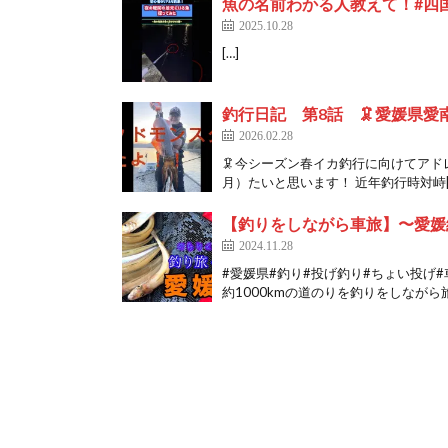
魚の名前わかる人教えて！#四国 
2025.10.28
[…]
釣行日記 第8話 🦑愛媛県
2026.02.28
🦑今シーズン春イカ釣行に向けてアド
月）たいと思います！ 近年釣行時対峙[
【釣りをしながら車旅】〜愛媛
2024.11.28
#愛媛県#釣り#投げ釣り#ちょい投げ
約1000kmの道のりを釣りをしながら旅