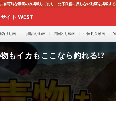
す。共有可能な動画のみ掲載しており、公序良俗に反しない動画を掲載す
ください。即刻対処させて頂きます。なお、同サイトはGoogleアド
サイト WEST
者にもやさしい！！釣りに関するあらゆるYOUTUBE動画をまとめたサイトで
陸釣り動画
九州釣り動画
四国釣り動画
中国釣り動画
Y
青物もイカもここなら釣れる!?