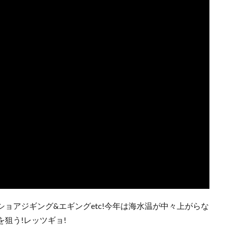
ョアジギング&エギングetc!今年は海水温が中々上がらな
狙う!レッツギョ!