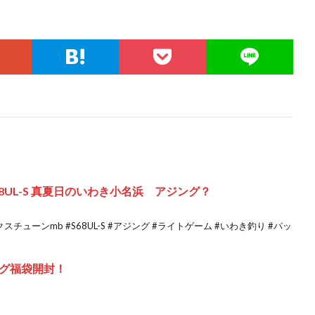
8UL-S 真夏日のいわき小名浜 アジング？
ューンmb #S68UL-S #アジング #ライトゲーム #いわき釣り #パッ
グ福袋開封！