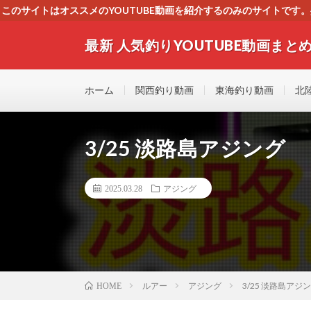
このサイトはオススメのYOUTUBE動画を紹介するのみのサイトで
いましたら、下記お問合せよりご連絡
最新 人気釣りYOUTUBE動画まとめ
最新人気釣りYOUTUB動画 釣りマニア必見！！初心
す！！
ホーム
関西釣り動画
東海釣り動画
北
3/25 淡路島アジング
2025.03.28
アジング
ルアー
アジング
3/25 淡路島アジ
HOME