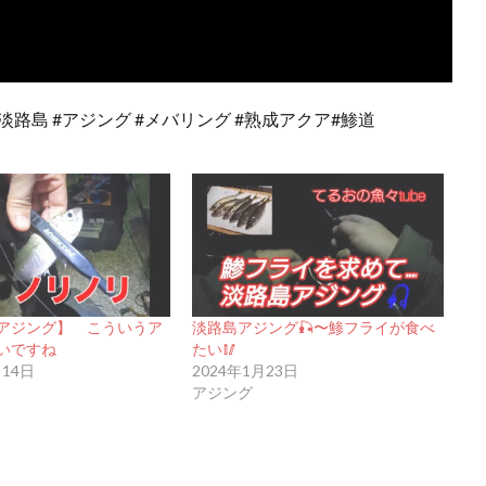
cepro #淡路島 #アジング #メバリング #熟成アクア#鯵道
アジング】 こういうア
淡路島アジング🎣〜鯵フライが食べ
いいですね
たい🥢
月14日
2024年1月23日
アジング