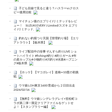
子ども目線で見ると違う？ハスラーvsクロス
ビー後席比較
マイチェン後のエブリイJリミテッドをレビ
ュー！ SUZUKI EVERY J Limited/スズキ エブリ
イ Jリミテッド,
釣れない釣堀つり天国【管理釣り場】【エリ
アトラウト】【栃木県】
ライブ配信中の珍事 ぞんすら釣りLIVE ショ
ートハイライト #fishing #釣り #釣りガール #年
の差カップル#小物釣り#川釣り#水路#ハプニン
グ#栃木県
【ホッケ】【マコガレイ】道南➖10度の初挑
戦
ウマ娘 LOH東京1600 育成から２日目出走
2026/02/16
【無料】ウマ娘シンデレラグレイ×笠松町コ
ラボ第二弾！限定クリアファイルをゲットせ
よ！【スタンプラリー編】