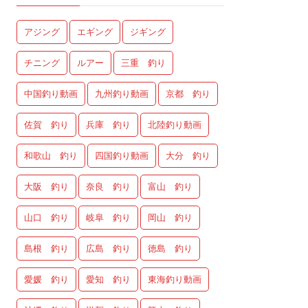
アジング
エギング
ジギング
チニング
ルアー
三重 釣り
中国釣り動画
九州釣り動画
京都 釣り
佐賀 釣り
兵庫 釣り
北陸釣り動画
和歌山 釣り
四国釣り動画
大分 釣り
大阪 釣り
奈良 釣り
富山 釣り
山口 釣り
岐阜 釣り
岡山 釣り
島根 釣り
広島 釣り
徳島 釣り
愛媛 釣り
愛知 釣り
東海釣り動画