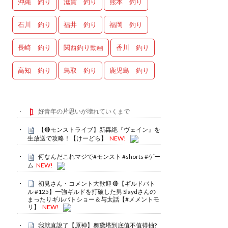
沖縄 釣り
滋賀 釣り
熊本 釣り
石川 釣り
福井 釣り
福岡 釣り
長崎 釣り
関西釣り動画
香川 釣り
高知 釣り
鳥取 釣り
鹿児島 釣り
好青年の片思いが壊れていくまで
【🔴モンストライブ】新轟絶『ヴェイン』を
生放送で攻略！【けーどら】
NEW!
何なんだこれマジで#モンスト #shorts #ゲー
ム
NEW!
初見さん・コメント大歓迎 🔴【ギルドバト
ル #125】一強ギルドを打破した男 Slaydさんの
まったりギルバトショー＆与太話【#メメントモ
リ】
NEW!
我就直說了【原神】奧黛塔到底值不值得抽?