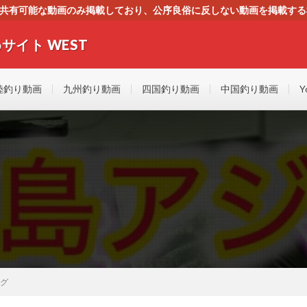
す。共有可能な動画のみ掲載しており、公序良俗に反しない動画を掲載す
ください。即刻対処させて頂きます。なお、同サイトはGoogleアド
サイト WEST
者にもやさしい！！釣りに関するあらゆるYOUTUBE動画をまとめたサイトで
陸釣り動画
九州釣り動画
四国釣り動画
中国釣り動画
Y
ング