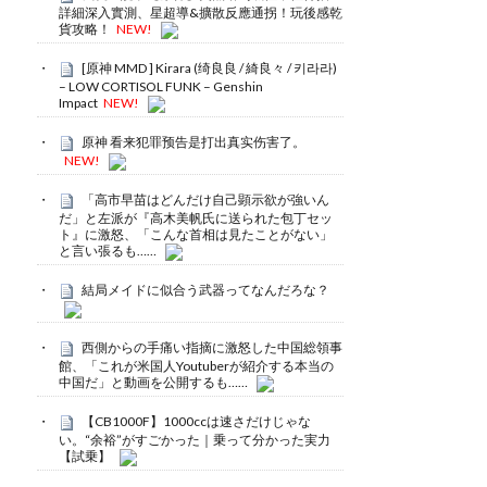
詳細深入實測、星超導&擴散反應通拐！玩後感乾
貨攻略！
NEW!
[原神 MMD ] Kirara (绮良良 / 綺良々 / 키라라)
– LOW CORTISOL FUNK – Genshin
Impact
NEW!
原神 看来犯罪预告是打出真实伤害了。
NEW!
「高市早苗はどんだけ自己顕示欲が強いん
だ」と左派が『高木美帆氏に送られた包丁セッ
ト』に激怒、「こんな首相は見たことがない」
と言い張るも……
結局メイドに似合う武器ってなんだろな？
西側からの手痛い指摘に激怒した中国総領事
館、「これが米国人Youtuberが紹介する本当の
中国だ」と動画を公開するも……
【CB1000F】1000ccは速さだけじゃな
い。“余裕”がすごかった｜乗って分かった実力
【試乗】