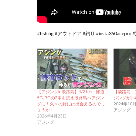
#fishing #アウトドア #釣り #insta360a
【アジングin淡路島】4/21㈫ 鯵道
【淡路島 
5G､7Gの2本を携え淡路島へアジン
ジングが
グに！久々の鯵には出会えるのでし
2024年10
ょうか！
アジング
2026年4月23日
アジング