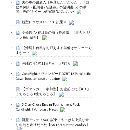
夫の車の書類入れを見ただけだった → 「自
動車保険・配偶者2名登録」の証明書…その瞬
間、夫の“もう一つの家庭”に気づいた
新型レクサス ES 350E 試乗車
高橋哲也×福江島の海（長崎県）【釣りビジ
ョン番組紹介】
【沖縄】台風をお迎えする準備はオッケーで
すかー？
沖縄釣り191日目#fishing #釣り
CardFight!! ヴァンガードDZBT16 Parallactic
Dawn booster case unboxing
【ヴァンガード参加型】お盆前にね【#りょ
くちゃまる #生ちゃまる】
3 Cray Cross Epic in Tournament Pack |
Cardfight!! Vanguard News
新型アウディA6に試乗！やっぱり上質な乗
り心地と走りだった【A6 TFSI quattro 200kW】