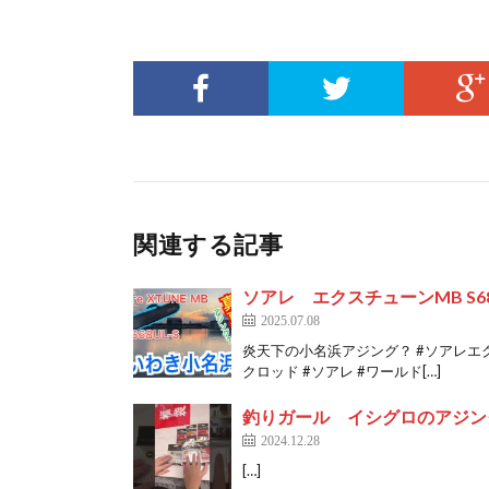
関連する記事
ソアレ エクスチューンMB S6
2025.07.08
炎天下の小名浜アジング？ #ソアレエクスチ
クロッド #ソアレ #ワールド[…]
釣りガール イシグロのアジン
2024.12.28
[…]