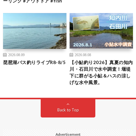
ーリング #アウトドア #fish
2026.08.09
2026.08.08
琵琶湖バス釣りライブR8-8/5
【小鮎釣り2026】真夏の知内
川・石田川で水中調査！堰堤
下に群がる小鮎＆ハスの涼し
げな水中風景。
Back to Top
Advertisement