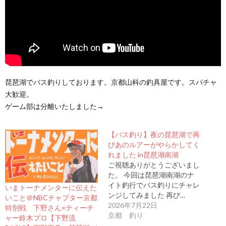
琵琶湖でバス釣りしております。京都山科の釣具屋です。スパチャ
大歓迎。
ゲーム部は分離いたしました→
【バス釣り】夜の琵琶湖で再
びあのルアーがやらかしてく
れました in琵琶湖南湖
ご視聴ありがとうございまし
た。 今回は琵琶湖南湖のナ
イト釣行でバス釣りにチャレ
いまトーナメンターに伝えた
ンジしてみました 再び…
いこと＠NBCチャプター京都
2026年7月22日
特別戦 下野さん×ティーチ
京都 釣り
ャー鈴木プロ【下野流