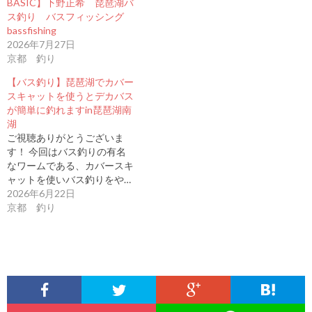
BASIC】下野正希 琵琶湖バ
ス釣り バスフィッシング
bassfishing
2026年7月27日
京都 釣り
【バス釣り】琵琶湖でカバー
スキャットを使うとデカバス
が簡単に釣れますin琵琶湖南
湖
ご視聴ありがとうございま
す！ 今回はバス釣りの有名
なワームである、カバースキ
ャットを使いバス釣りをや…
2026年6月22日
京都 釣り