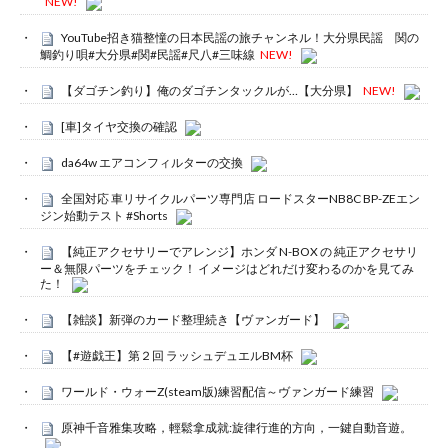
NEW!
YouTube招き猫整憧の日本民謡の旅チャンネル！大分県民謡 関の
鯛釣り唄#大分県#関#民謡#尺八#三味線
NEW!
【ダゴチン釣り】俺のダゴチンタックルが…【大分県】
NEW!
[車]タイヤ交換の確認
da64w エアコンフィルターの交換
全国対応 車リサイクルパーツ専門店 ロードスターNB8C BP-ZEエン
ジン始動テスト #Shorts
【純正アクセサリーでアレンジ】ホンダ N-BOX の 純正アクセサリ
ー＆無限パーツをチェック！ イメージはどれだけ変わるのかを見てみ
た！
【雑談】新弾のカード整理続き【ヴァンガード】
【#遊戯王】第２回 ラッシュデュエルBM杯
ワールド・ウォーZ(steam版)練習配信～ヴァンガード練習
原神千音雅集攻略，輕鬆拿成就:旋律行進的方向，一鍵自動音遊。