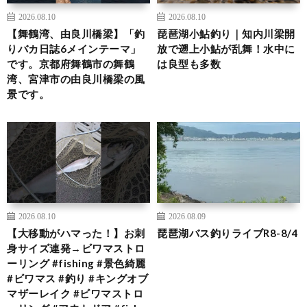
2026.08.10
2026.08.10
【舞鶴湾、由良川橋梁】「釣
琵琶湖小鮎釣り｜知内川梁開
りバカ日誌6メインテーマ」
放で遡上小鮎が乱舞！水中に
です。京都府舞鶴市の舞鶴
は良型も多数
湾、宮津市の由良川橋梁の風
景です。
2026.08.10
2026.08.09
【大移動がハマった！】お刺
琵琶湖バス釣りライブR8-8/4
身サイズ連発→ビワマストロ
ーリング #fishing #景色綺麗
#ビワマス #釣り #キングオブ
マザーレイク #ビワマストロ