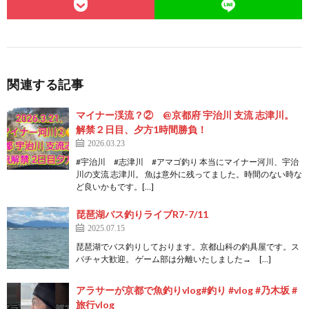
関連する記事
マイナー渓流？② @京都府 宇治川 支流 志津川。
解禁２日目、夕方1時間勝負！
2026.03.23
#宇治川 #志津川 #アマゴ釣り 本当にマイナー河川、宇治
川の支流 志津川。 魚は意外に残ってました。時間のない時な
ど良いかもです。[…]
琵琶湖バス釣りライブR7-7/11
2025.07.15
琵琶湖でバス釣りしております。京都山科の釣具屋です。ス
パチャ大歓迎。 ゲーム部は分離いたしました→ […]
アラサーが京都で魚釣りvlog#釣り #vlog #乃木坂 #
旅行vlog