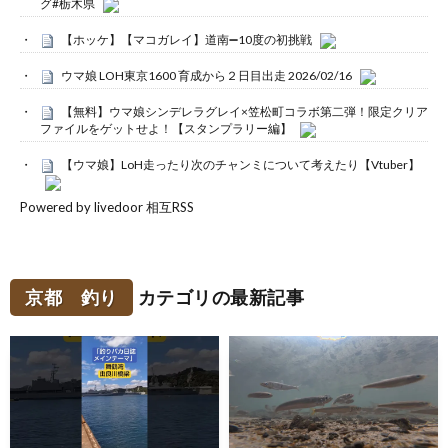
グ#栃木県
【ホッケ】【マコガレイ】道南➖10度の初挑戦
ウマ娘 LOH東京1600 育成から２日目出走 2026/02/16
【無料】ウマ娘シンデレラグレイ×笠松町コラボ第二弾！限定クリア
ファイルをゲットせよ！【スタンプラリー編】
【ウマ娘】LoH走ったり次のチャンミについて考えたり【Vtuber】
Powered by livedoor 相互RSS
京都 釣り
カテゴリの最新記事