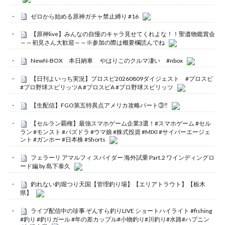
ゼロから始める原神ガチャ禁止縛り #16
【原神live】みんなの自慢のキャラ見せてくれよな！！聖遺物鑑賞会
～～初見さん大歓迎～～※参加の際は概要欄読んでね
NewN-BOX 本日納車 やはりこのクルマ凄い #nbox
【日刊よいっち実況】プロスピ20260809ダイジェスト #プロスピ
#プロ野球スピリッツA #プロスピA #プロ野球スピリッツ
【生配信】FGO第五特異点アメリカ攻略パート③‼️
【セルラン覇権】最強スマホゲーム企業3選！#スマホゲーム #セル
ラン #モンスト #パズドラ #ウマ娘 #株式投資 #MIXI #サイバーエージェ
ント #ガンホー #日本株 #Shorts
フェラーリ アマルフィ スパイダー 海外試乗 Part.2 ワインディングロ
ード編 by 島下泰久
釣れない釣堀つり天国【管理釣り場】【エリアトラウト】【栃木
県】
ライブ配信中の珍事 ぞんすら釣りLIVE ショートハイライト #fishing
#釣り #釣りガール #年の差カップル#小物釣り#川釣り#水路#ハプニン