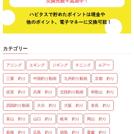
カテゴリー
アジング
エギング
ジギング
チニング
ルアー
三重 釣り
中国釣り動画
九州釣り動画
京都 釣り
佐賀 釣り
兵庫 釣り
北陸釣り動画
和歌山 釣り
四国釣り動画
大分 釣り
大阪 釣り
奈良 釣り
富山 釣り
山口 釣り
岐阜 釣り
岡山 釣り
島根 釣り
広島 釣り
徳島 釣り
愛媛 釣り