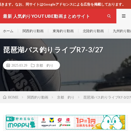
gleアドセンスによる広告を掲載しております。
最新 人気釣りYOUTUBE動画まとめサイト
WEST
ホーム
関西釣り動画
東海釣り動画
北陸釣り動画
九州釣り動
琵琶湖バス釣りライブR7-3/27
2025.03.29
京都 釣り
関西釣り動画
京都 釣り
琵琶湖バス釣りライブR7-3/27
HOME