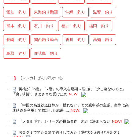
愛知 釣り
東海釣り動画
沖縄 釣り
滋賀 釣り
熊本 釣り
石川 釣り
福井 釣り
福岡 釣り
長崎 釣り
関西釣り動画
香川 釣り
高知 釣り
鳥取 釣り
鹿児島 釣り
【マンガ】ぜんぶ私が中心
英検が「6級」「7級」の導入を延期→理由に「少し急なのでは」
「良い判断」さまざまな受け止め
NEW!
「中国の高速鉄道は静か・揺れない」との親中派の主張、実際に高
速鉄道を利用して検証した結果……
NEW!
『メタルギア』シリーズの最高傑作、未だに決まらない
NEW!
お金グミででた金額で釣りしてみた！⑨#大分#釣り#お金グミ