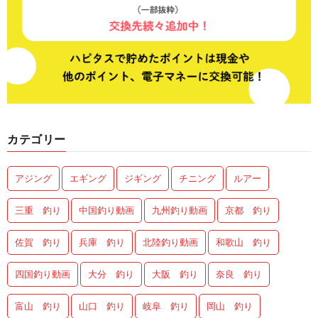
カテゴリー
アジング
エギング
ジギング
チニング
ルアー
三重 釣り
中国釣り動画
九州釣り動画
京都 釣り
佐賀 釣り
兵庫 釣り
北陸釣り動画
和歌山 釣り
四国釣り動画
大分 釣り
大阪 釣り
奈良 釣り
富山 釣り
山口 釣り
岐阜 釣り
岡山 釣り