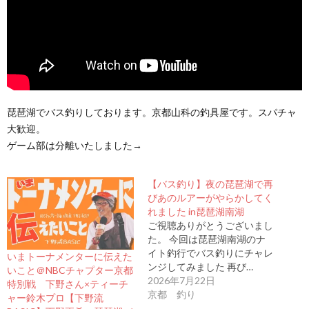
琵琶湖でバス釣りしております。京都山科の釣具屋です。スパチャ
大歓迎。
ゲーム部は分離いたしました→
【バス釣り】夜の琵琶湖で再
びあのルアーがやらかしてく
れました in琵琶湖南湖
ご視聴ありがとうございまし
た。 今回は琵琶湖南湖のナ
イト釣行でバス釣りにチャレ
いまトーナメンターに伝えた
ンジしてみました 再び…
いこと＠NBCチャプター京都
2026年7月22日
特別戦 下野さん×ティーチ
京都 釣り
ャー鈴木プロ【下野流