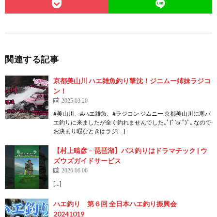
関連する記事
京都美山川 ハエ雑魚釣り撃沈！ジニムー姉妹ラジコ
ン！
2025.03.20
#美山川、#ハエ雑魚、#ラジコン ジムニー 京都美山川に寒バ
エ釣りに来ましたが全く釣れませんでした｡ﾟ(ﾟ´ω`ﾟ)ﾟ｡ なので
お決まり暇なときはラジ[…]
【村上晴彦 – 琵琶湖】バス釣りはドラマチック | ウ
ズウズガイドサービス
2026.06.06
[…]
ハエ釣り 第６回 全日本ハエ釣り振興会
20241019