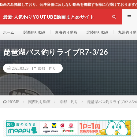
良俗に反しない動画を掲載する様に心掛けておりますが、もし一般通念上不適合と思
最新 人気釣りYOUTUBE動画まとめサイト
WEST
ホーム
関西釣り動画
東海釣り動画
北陸釣り動画
九州釣り動
琵琶湖バス釣りライブR7-3/26
2025.03.29
京都 釣り
関西釣り動画
京都 釣り
琵琶湖バス釣りライブR7-3/26
HOME