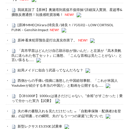
我就直說了【原神】奧黛塔到底值不值得抽? 詳細深入實測、星超導&
擴散反應通拐！玩後感乾貨攻略！
NEW!
[原神 MMD ] Kirara (绮良良 / 綺良々 / 키라라) – LOW CORTISOL
FUNK – Genshin Impact
NEW!
原神 看来犯罪预告是打出真实伤害了。
NEW!
「高市早苗はどんだけ自己顕示欲が強いんだ」と左派が『高木美帆
氏に送られた包丁セット』に激怒、「こんな首相は見たことがない」と
言い張るも……
結局メイドに似合う武器ってなんだろな？
西側からの手痛い指摘に激怒した中国総領事館、「これが米国人
Youtuberが紹介する本当の中国だ」と動画を公開するも……
【CB1000F】1000ccは速さだけじゃない。“余裕”がすごかった｜乗
って分かった実力【試乗】
夫の車の書類入れを見ただけだった → 「自動車保険・配偶者2名登
録」の証明書…その瞬間、夫の“もう一つの家庭”に気づいた
新型レクサス ES 350E 試乗車