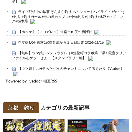
県】
ライブ配信中の珍事 ぞんすら釣りLIVE ショートハイライト #fishing
#釣り #釣りガール #年の差カップル#小物釣り#川釣り#水路#ハプニン
グ#栃木県
【ホッケ】【マコガレイ】道南➖10度の初挑戦
ウマ娘 LOH東京1600 育成から２日目出走 2026/02/16
【無料】ウマ娘シンデレラグレイ×笠松町コラボ第二弾！限定クリア
ファイルをゲットせよ！【スタンプラリー編】
【ウマ娘】LoH走ったり次のチャンミについて考えたり【Vtuber】
Powered by livedoor 相互RSS
京都 釣り
カテゴリの最新記事