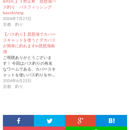
BASIC】下野正希 琵琶湖バ
ス釣り バスフィッシング
bassfishing
2026年7月27日
京都 釣り
【バス釣り】琵琶湖でカバー
スキャットを使うとデカバス
が簡単に釣れますin琵琶湖南
湖
ご視聴ありがとうございま
す！ 今回はバス釣りの有名
なワームである、カバースキ
ャットを使いバス釣りをや…
2026年6月22日
京都 釣り