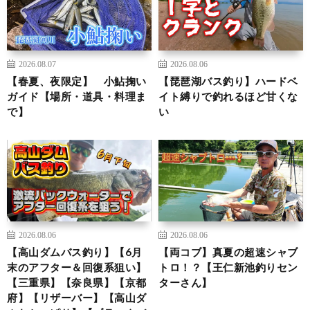
2026.08.07
2026.08.06
【春夏、夜限定】 小鮎掬い
【琵琶湖バス釣り】ハードベ
ガイド【場所・道具・料理ま
イト縛りで釣れるほど甘くな
で】
い
2026.08.06
2026.08.06
【高山ダムバス釣り】【6月
【両コブ】真夏の超速シャブ
末のアフター＆回復系狙い】
トロ！？【王仁新池釣りセン
【三重県】【奈良県】【京都
ターさん】
府】【リザーバー】【高山ダ