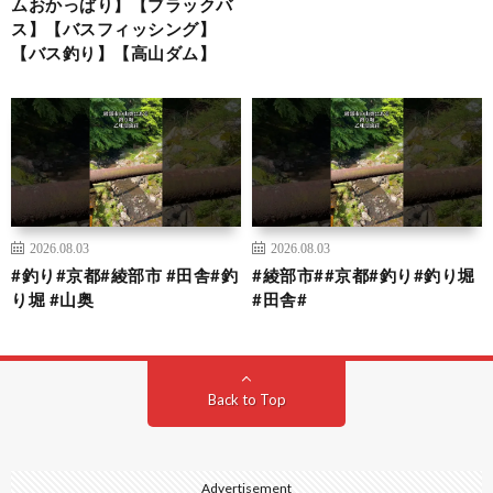
ムおかっぱり】【ブラックバ
ス】【バスフィッシング】
【バス釣り】【高山ダム】
2026.08.03
2026.08.03
#釣り#京都#綾部市 #田舎#釣
#綾部市##京都#釣り#釣り堀
り堀 #山奥
#田舎#
Back to Top
Advertisement