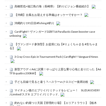
高橋哲也×福江島の海（長崎県）【釣りビジョン番組紹介】
【沖縄】台風をお迎えする準備はオッケーですかー？
沖縄釣り191日目#fishing #釣り
CardFight!! ヴァンガードDZBT16 Parallactic Dawn booster case
unboxing
【ヴァンガード参加型】お盆前にね【#りょくちゃまる #生ちゃま
る】
3 Cray Cross Epic in Tournament Pack | Cardfight!! Vanguard News
新型アウディA6に試乗！やっぱり上質な乗り心地と走りだった【A6
TFSI quattro 200kW】
子ども目線で見ると違う？ハスラーvsクロスビー後席比較
マイチェン後のエブリイJリミテッドをレビュー！ SUZUKI EVERY
J Limited/スズキ エブリイ Jリミテッド,
釣れない釣堀つり天国【管理釣り場】【エリアトラウト】【栃木