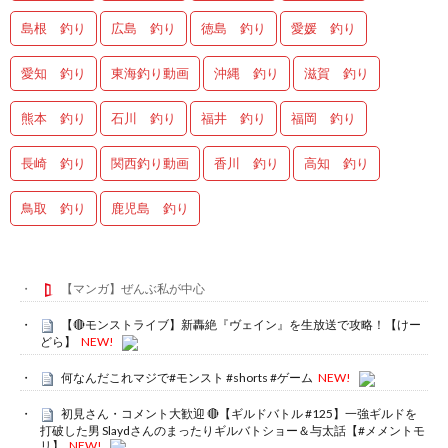
島根 釣り
広島 釣り
徳島 釣り
愛媛 釣り
愛知 釣り
東海釣り動画
沖縄 釣り
滋賀 釣り
熊本 釣り
石川 釣り
福井 釣り
福岡 釣り
長崎 釣り
関西釣り動画
香川 釣り
高知 釣り
鳥取 釣り
鹿児島 釣り
【マンガ】ぜんぶ私が中心
【🔴モンストライブ】新轟絶『ヴェイン』を生放送で攻略！【けー
どら】
NEW!
何なんだこれマジで#モンスト #shorts #ゲーム
NEW!
初見さん・コメント大歓迎 🔴【ギルドバトル #125】一強ギルドを
打破した男 Slaydさんのまったりギルバトショー＆与太話【#メメントモ
リ】
NEW!