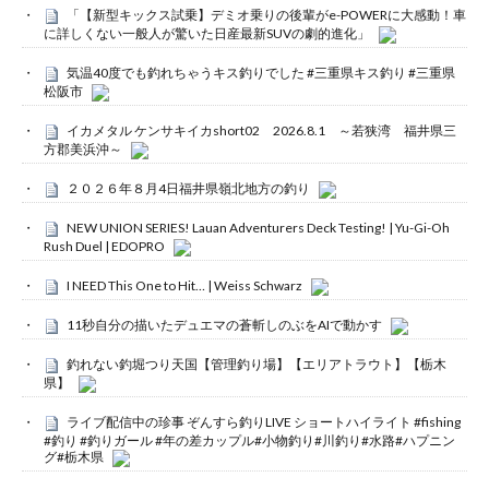
「【新型キックス試乗】デミオ乗りの後輩がe-POWERに大感動！車
に詳しくない一般人が驚いた日産最新SUVの劇的進化」
気温40度でも釣れちゃうキス釣りでした #三重県キス釣り #三重県
松阪市
イカメタル ケンサキイカshort02 2026.8.1 ～若狭湾 福井県三
方郡美浜沖～
２０２６年８月4日福井県嶺北地方の釣り
NEW UNION SERIES! Lauan Adventurers Deck Testing! | Yu-Gi-Oh
Rush Duel | EDOPRO
I NEED This One to Hit… | Weiss Schwarz
11秒自分の描いたデュエマの蒼斬しのぶをAIで動かす
釣れない釣堀つり天国【管理釣り場】【エリアトラウト】【栃木
県】
ライブ配信中の珍事 ぞんすら釣りLIVE ショートハイライト #fishing
#釣り #釣りガール #年の差カップル#小物釣り#川釣り#水路#ハプニン
グ#栃木県