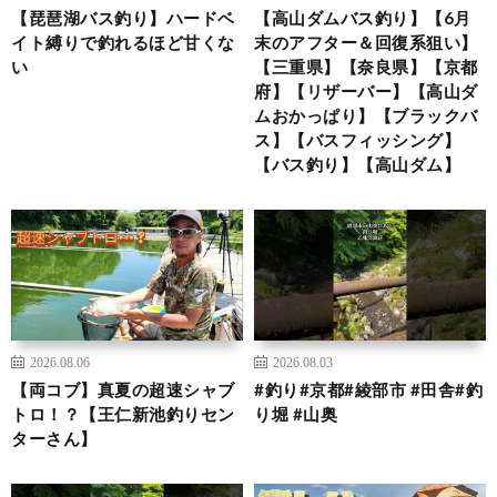
【琵琶湖バス釣り】ハードベ
【高山ダムバス釣り】【6月
イト縛りで釣れるほど甘くな
末のアフター＆回復系狙い】
い
【三重県】【奈良県】【京都
府】【リザーバー】【高山ダ
ムおかっぱり】【ブラックバ
ス】【バスフィッシング】
【バス釣り】【高山ダム】
2026.08.06
2026.08.03
【両コブ】真夏の超速シャブ
#釣り#京都#綾部市 #田舎#釣
トロ！？【王仁新池釣りセン
り堀 #山奥
ターさん】