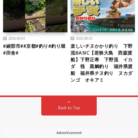
2026.08.03
2026.08.03
#綾部市##京都#釣り#釣り堀
楽しいチヌかかり釣り 下野
#田舎#
流BASIC【若狭大島 西森渡
船】下野正希 下野流 イカ
ダ 筏 黒鯛釣り 福井県渡
船 福井県チヌ釣り ヌカダ
ンゴ オキアミ
Back to Top
Advertisement