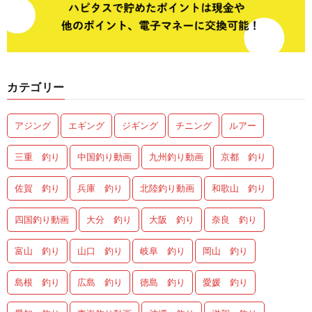
カテゴリー
アジング
エギング
ジギング
チニング
ルアー
三重 釣り
中国釣り動画
九州釣り動画
京都 釣り
佐賀 釣り
兵庫 釣り
北陸釣り動画
和歌山 釣り
四国釣り動画
大分 釣り
大阪 釣り
奈良 釣り
富山 釣り
山口 釣り
岐阜 釣り
岡山 釣り
島根 釣り
広島 釣り
徳島 釣り
愛媛 釣り