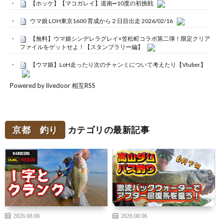
【ホッケ】【マコガレイ】道南➖10度の初挑戦
ウマ娘 LOH東京1600 育成から２日目出走 2026/02/16
【無料】ウマ娘シンデレラグレイ×笠松町コラボ第二弾！限定クリア
ファイルをゲットせよ！【スタンプラリー編】
【ウマ娘】LoH走ったり次のチャンミについて考えたり【Vtuber】
Powered by livedoor 相互RSS
京都 釣り
カテゴリの最新記事
2026.08.06
2026.08.06