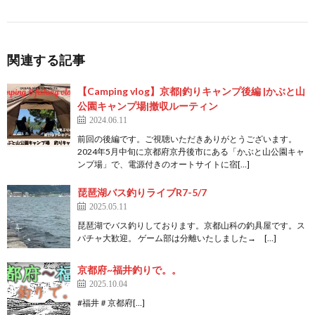
関連する記事
【Camping vlog】京都|釣りキャンプ後編 |かぶと山
公園キャンプ場|撤収ルーティン
2024.06.11
前回の後編です。ご視聴いただきありがとうございます。
2024年5月中旬に京都府京丹後市にある「かぶと山公園キャ
ンプ場」で、電源付きのオートサイトに宿[…]
琵琶湖バス釣りライブR7-5/7
2025.05.11
琵琶湖でバス釣りしております。京都山科の釣具屋です。ス
パチャ大歓迎。 ゲーム部は分離いたしました→ […]
京都府~福井釣りで。。
2025.10.04
#福井＃京都府[…]