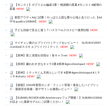
【モンスト】ガブリエル編成 3選！ 桃源郷の星墓 #モンスト #破壊の
星墓
NEW!
新型アウディA6に試乗！やっぱり上質な乗り心地と走りだった【A6
TFSI quattro 200kW】
NEW!
子ども目線で見ると違う？ハスラーvsクロスビー後席比較
NEW!
マイチェン後のエブリイJリミテッドをレビュー！ SUZUKI EVERY
J Limited/スズキ エブリイ Jリミテッド,
NEW!
【原神】星と深淵を目指せ！各キャラver.
NEW!
【原神】嫌われすぎなキャラ3選 #原神 #genshinimpact
NEW!
【原神】ミティヤくん天然らしいです #原神 #genshinimpact #ミテ
ィヤ #shorts
NEW!
【速報】2026年新型ホンダ・フィット登場！進化したハイブリッ
ド・最新安全装備・新デザインを徹底レビュー！
【SUBARU BOXER 60th Anniversary フェア開催！】SUBARUのDNA
が詰まった最新モデルにご試乗ください！