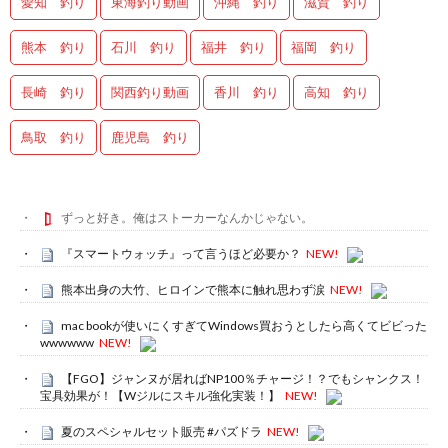
愛知 釣り
東海釣り動画
沖縄 釣り
滋賀 釣り
熊本 釣り
石川 釣り
福井 釣り
福岡 釣り
長崎 釣り
関西釣り動画
香川 釣り
高知 釣り
鳥取 釣り
鹿児島 釣り
ずっと好き。俺はストーカーなんかじゃない。
『スマートウォッチ』って言うほど必要か？
NEW!
熊本出身の大竹、ヒロインで熊本に触れ思わず涙
NEW!
mac bookが使いにくすぎてWindows買おうとしたら高くてビビった
wwwwww
NEW!
【FGO】ジャンヌが居ればNP100％チャージ！？でもシャンクス！
宝具効果が！【Wジルにスキル強化実装！】
NEW!
夏のスペシャルセット販売 #パズドラ
NEW!