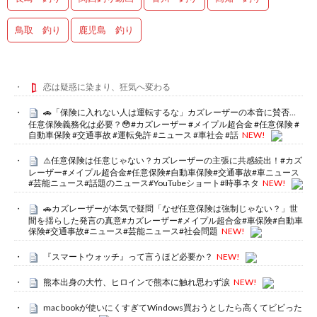
鳥取 釣り
鹿児島 釣り
恋は疑惑に染まり、狂気へ変わる
🚗「保険に入れない人は運転するな」カズレーザーの本音に賛否…
任意保険義務化は必要？😳#カズレーザー #メイプル超合金 #任意保険 #
自動車保険 #交通事故 #運転免許 #ニュース #車社会 #話
NEW!
⚠️任意保険は任意じゃない？カズレーザーの主張に共感続出！#カズ
レーザー#メイプル超合金#任意保険#自動車保険#交通事故#車ニュース
#芸能ニュース#話題のニュース#YouTubeショート#時事ネタ
NEW!
🚗カズレーザーが本気で疑問「なぜ任意保険は強制じゃない？」世
間を揺らした発言の真意#カズレーザー#メイプル超合金#車保険#自動車
保険#交通事故#ニュース#芸能ニュース#社会問題
NEW!
『スマートウォッチ』って言うほど必要か？
NEW!
熊本出身の大竹、ヒロインで熊本に触れ思わず涙
NEW!
mac bookが使いにくすぎてWindows買おうとしたら高くてビビった