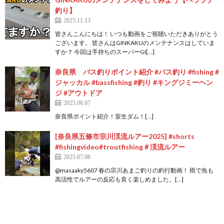
釣り】
2025.11.13
皆さんこんにちは！ いつも動画をご視聴いただきありがとう
ございます。 皆さんはGINKAKUのメンテナンスはしていま
すか？ 今回は手持ちのスーパーGI[…]
奈良県 バス釣りポイント紹介 #バス釣り #fishing #
ジャッカル #bassfishing #釣り #キングジミーヘン
ジ #アウトドア
2025.06.07
奈良県ポイント紹介！室生ダム！[…]
[奈良県五條市宗川渓流ルアー2025] #shorts
#fishingvideo#troutfishing＃渓流ルアー
2025.07.08
⁨@masaaky5607⁩ 春の宗川あまご釣りの釣行動画！ 雨で魚も
高活性でルアーの反応も良く楽しめました。[…]