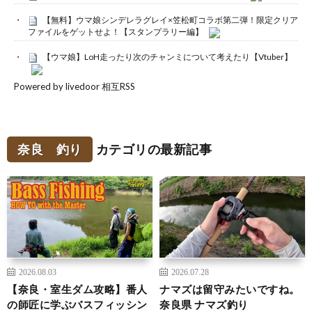
【無料】ウマ娘シンデレラグレイ×笠松町コラボ第二弾！限定クリア
ファイルをゲットせよ！【スタンプラリー編】
【ウマ娘】LoH走ったり次のチャンミについて考えたり【Vtuber】
Powered by livedoor 相互RSS
奈良 釣り
カテゴリの最新記事
2026.08.03
2026.07.28
【奈良・室生ダム攻略】番人
ナマズは留守みたいですね。
の師匠に学ぶバスフィッシン
奈良県 ナマズ釣り