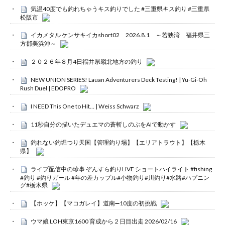
気温40度でも釣れちゃうキス釣りでした #三重県キス釣り #三重県
松阪市
イカメタル ケンサキイカshort02 2026.8.1 ～若狭湾 福井県三
方郡美浜沖～
２０２６年８月4日福井県嶺北地方の釣り
NEW UNION SERIES! Lauan Adventurers Deck Testing! | Yu-Gi-Oh
Rush Duel | EDOPRO
I NEED This One to Hit… | Weiss Schwarz
11秒自分の描いたデュエマの蒼斬しのぶをAIで動かす
釣れない釣堀つり天国【管理釣り場】【エリアトラウト】【栃木
県】
ライブ配信中の珍事 ぞんすら釣りLIVE ショートハイライト #fishing
#釣り #釣りガール #年の差カップル#小物釣り#川釣り#水路#ハプニン
グ#栃木県
【ホッケ】【マコガレイ】道南➖10度の初挑戦
ウマ娘 LOH東京1600 育成から２日目出走 2026/02/16