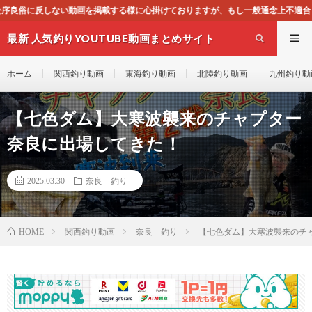
する様に心掛けておりますが、もし一般通念上不適合と思われる動画がございました
最新 人気釣りYOUTUBE動画まとめサイト
WEST
ホーム
関西釣り動画
東海釣り動画
北陸釣り動画
九州釣り動
【七色ダム】大寒波襲来のチャプター
奈良に出場してきた！
2025.03.30
奈良 釣り
関西釣り動画
奈良 釣り
【七色ダム】大寒波襲来のチ
HOME