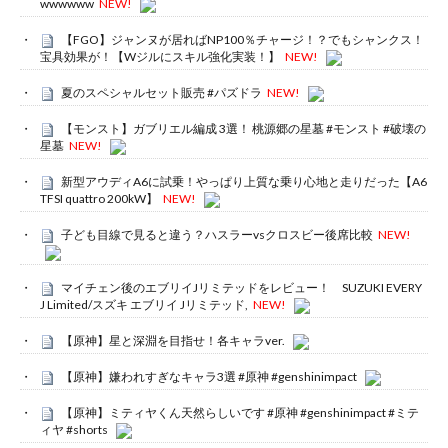
wwwwww
NEW!
【FGO】ジャンヌが居ればNP100％チャージ！？でもシャンクス！
宝具効果が！【Wジルにスキル強化実装！】
NEW!
夏のスペシャルセット販売 #パズドラ
NEW!
【モンスト】ガブリエル編成 3選！ 桃源郷の星墓 #モンスト #破壊の
星墓
NEW!
新型アウディA6に試乗！やっぱり上質な乗り心地と走りだった【A6
TFSI quattro 200kW】
NEW!
子ども目線で見ると違う？ハスラーvsクロスビー後席比較
NEW!
マイチェン後のエブリイJリミテッドをレビュー！ SUZUKI EVERY
J Limited/スズキ エブリイ Jリミテッド,
NEW!
【原神】星と深淵を目指せ！各キャラver.
【原神】嫌われすぎなキャラ3選 #原神 #genshinimpact
【原神】ミティヤくん天然らしいです #原神 #genshinimpact #ミテ
ィヤ #shorts