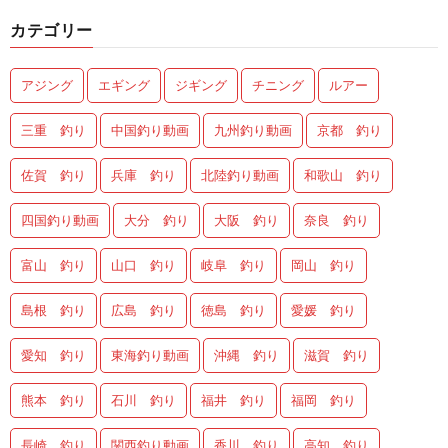
カテゴリー
アジング
エギング
ジギング
チニング
ルアー
三重 釣り
中国釣り動画
九州釣り動画
京都 釣り
佐賀 釣り
兵庫 釣り
北陸釣り動画
和歌山 釣り
四国釣り動画
大分 釣り
大阪 釣り
奈良 釣り
富山 釣り
山口 釣り
岐阜 釣り
岡山 釣り
島根 釣り
広島 釣り
徳島 釣り
愛媛 釣り
愛知 釣り
東海釣り動画
沖縄 釣り
滋賀 釣り
熊本 釣り
石川 釣り
福井 釣り
福岡 釣り
長崎 釣り
関西釣り動画
香川 釣り
高知 釣り