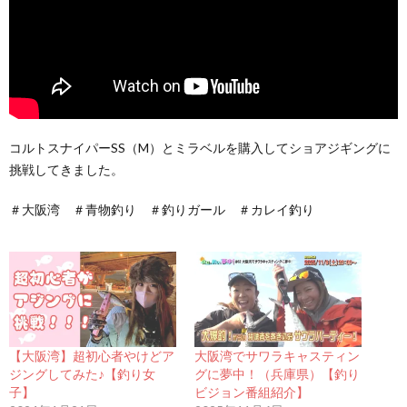
コルトスナイパーSS（M）とミラベルを購入してショアジギングに
挑戦してきました。
＃大阪湾 ＃青物釣り ＃釣りガール ＃カレイ釣り
【大阪湾】超初心者やけどア
大阪湾でサワラキャスティン
ジングしてみた♪【釣り女
グに夢中！（兵庫県）【釣り
子】
ビジョン番組紹介】