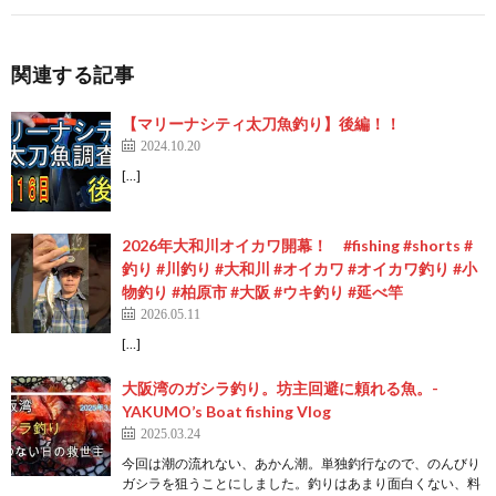
関連する記事
【マリーナシティ太刀魚釣り】後編！！
2024.10.20
[…]
2026年大和川オイカワ開幕！ #fishing #shorts #
釣り #川釣り #大和川 #オイカワ #オイカワ釣り #小
物釣り #柏原市 #大阪 #ウキ釣り #延べ竿
2026.05.11
[…]
大阪湾のガシラ釣り。坊主回避に頼れる魚。-
YAKUMO’s Boat fishing Vlog
2025.03.24
今回は潮の流れない、あかん潮。単独釣行なので、のんびり
ガシラを狙うことにしました。釣りはあまり面白くない、料