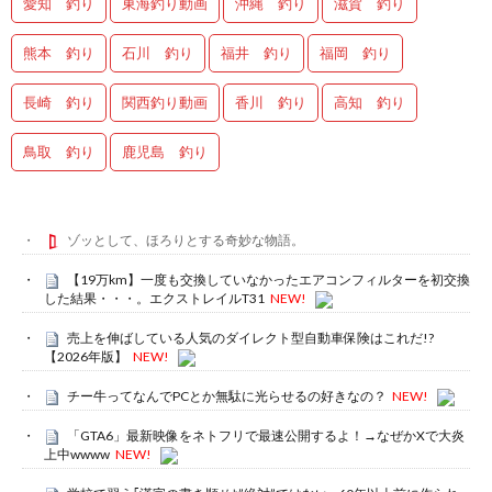
愛知 釣り
東海釣り動画
沖縄 釣り
滋賀 釣り
熊本 釣り
石川 釣り
福井 釣り
福岡 釣り
長崎 釣り
関西釣り動画
香川 釣り
高知 釣り
鳥取 釣り
鹿児島 釣り
ゾッとして、ほろりとする奇妙な物語。
【19万km】一度も交換していなかったエアコンフィルターを初交換
した結果・・・。エクストレイルT31
NEW!
売上を伸ばしている人気のダイレクト型自動車保険はこれだ!?
【2026年版】
NEW!
チー牛ってなんでPCとか無駄に光らせるの好きなの？
NEW!
「GTA6」最新映像をネトフリで最速公開するよ！→なぜかXで大炎
上中wwww
NEW!