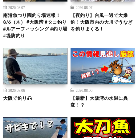
2026.08.07
2026.08.07
南港魚つり園釣り場速報！
【夜釣り】台風一過で大爆
8/6（木） #大阪湾 #タコ釣り
釣！大阪市内の大川でうなぎ
#ルアーフィッシング #釣り場
を釣りまくる！
#堤防釣り
2026.08.06
2026.08.06
大阪で釣り🎣
【最新】大阪湾の水温に異
変！？