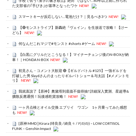
学校で習う｢漢字の書き順｣は”絶対”ではない…60年以上前に作られ
た文部省の｢手びき｣が基準となったワケ
NEW!
スマートキーが反応しない…電池だけ？｜見るべき3つ
NEW!
【🔴モンストライブ】新轟絶『ヴェイン』を生放送で攻略！【けー
どら】
NEW!
何なんだこれマジで#モンスト #shorts #ゲーム
NEW!
【白黒にグリルだとこうなる！】マイナーチェンジ後のN-BOXが納
車！｜HONDA N-BOX
NEW!
初見さん・コメント大歓迎 🔴【ギルドバトル #125】一強ギルドを
打破した男 Slaydさんのまったりギルバトショー＆与太話【#メメントモ
リ】
NEW!
我就直說了【原神】奧黛塔到底值不值得抽? 詳細深入實測、星超導&
擴散反應通拐！玩後感乾貨攻略！
NEW!
一ヶ月点検とオイル交換 エブリイ ワゴン 1ヶ月乗ってみた感想
も
NEW!
[原神 MMD ] Kirara (绮良良 / 綺良々 / 키라라) – LOW CORTISOL
FUNK – Genshin Impact