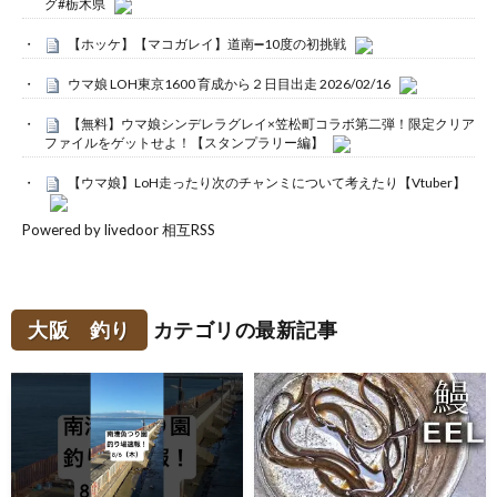
グ#栃木県
【ホッケ】【マコガレイ】道南➖10度の初挑戦
ウマ娘 LOH東京1600 育成から２日目出走 2026/02/16
【無料】ウマ娘シンデレラグレイ×笠松町コラボ第二弾！限定クリア
ファイルをゲットせよ！【スタンプラリー編】
【ウマ娘】LoH走ったり次のチャンミについて考えたり【Vtuber】
Powered by livedoor 相互RSS
大阪 釣り
カテゴリの最新記事