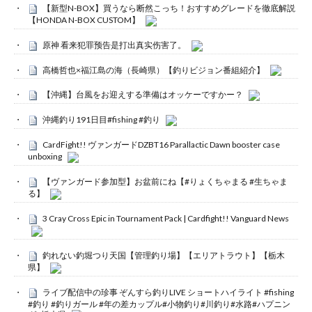
【新型N-BOX】買うなら断然こっち！おすすめグレードを徹底解説
【HONDA N-BOX CUSTOM】
原神 看来犯罪预告是打出真实伤害了。
高橋哲也×福江島の海（長崎県）【釣りビジョン番組紹介】
【沖縄】台風をお迎えする準備はオッケーですかー？
沖縄釣り191日目#fishing #釣り
CardFight!! ヴァンガードDZBT16 Parallactic Dawn booster case
unboxing
【ヴァンガード参加型】お盆前にね【#りょくちゃまる #生ちゃま
る】
3 Cray Cross Epic in Tournament Pack | Cardfight!! Vanguard News
釣れない釣堀つり天国【管理釣り場】【エリアトラウト】【栃木
県】
ライブ配信中の珍事 ぞんすら釣りLIVE ショートハイライト #fishing
#釣り #釣りガール #年の差カップル#小物釣り#川釣り#水路#ハプニン