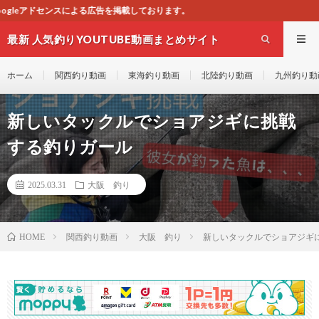
載しております。
最新 人気釣りYOUTUBE動画まとめサイト
WEST
ホーム
関西釣り動画
東海釣り動画
北陸釣り動画
九州釣り動
新しいタックルでショアジギに挑戦
する釣りガール
2025.03.31
大阪 釣り
関西釣り動画
大阪 釣り
新しいタックルでショアジギ
HOME