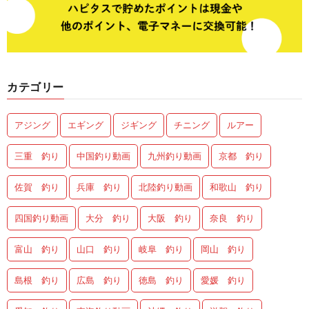
カテゴリー
アジング
エギング
ジギング
チニング
ルアー
三重 釣り
中国釣り動画
九州釣り動画
京都 釣り
佐賀 釣り
兵庫 釣り
北陸釣り動画
和歌山 釣り
四国釣り動画
大分 釣り
大阪 釣り
奈良 釣り
富山 釣り
山口 釣り
岐阜 釣り
岡山 釣り
島根 釣り
広島 釣り
徳島 釣り
愛媛 釣り