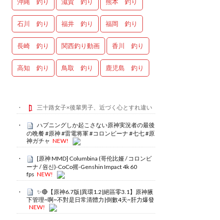
沖縄 釣り
滋賀 釣り
熊本 釣り
石川 釣り
福井 釣り
福岡 釣り
長崎 釣り
関西釣り動画
香川 釣り
高知 釣り
鳥取 釣り
鹿児島 釣り
三十路女子×後輩男子、近づく心とすれ違い
ハプニングしか起こさない原神実況者の最後
の晩餐 #原神 #雷電将軍 #コロンビーナ #七七 #原
神ガチャ
NEW!
[原神 MMD] Columbina (哥伦比娅 / コロンビ
ーナ / 원신)-CoCo摇-Genshin Impact 4k 60
fps
NEW!
✨🔴【原神6.7版|異環1.2|絕區零3.1】原神腋
下管理~啊~不對是日常清體力|倒數4天~肝力爆發
NEW!