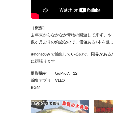
［概要］
去年末からなかなか青物の回遊して来ず、やっ
数ヶ月ぶりの釣旅なので、価値ある1本を狙
iPhoneのみで編集しているので、限界が
に頑張ります！！
撮影機材 GoPro7、12
編集アプリ VLLO
BGM