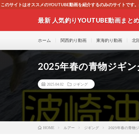
このサイトはオススメのYOUTUBE動画を紹介するのみのサイトで
いましたら、下記お問合せよりご連絡
最新 人気釣りYOUTUBE動画まとめ
最新人気釣りYOUTUB動画 釣りマニア必見！！初心
す！！
ホーム
関西釣り動画
東海釣り動画
北
2025年春の青物ジギン
2025.04.02
ジギング
ルアー
ジギング
2025年春の青物
HOME