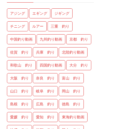
アジング
エギング
ジギング
チニング
ルアー
三重 釣り
中国釣り動画
九州釣り動画
京都 釣り
佐賀 釣り
兵庫 釣り
北陸釣り動画
和歌山 釣り
四国釣り動画
大分 釣り
大阪 釣り
奈良 釣り
富山 釣り
山口 釣り
岐阜 釣り
岡山 釣り
島根 釣り
広島 釣り
徳島 釣り
愛媛 釣り
愛知 釣り
東海釣り動画