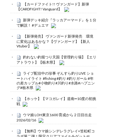
【カードファイト!! ヴァンガード】新弾
【CARDFIGHT! Vanguard】
新弾デッキ紹介『ラッカアーマード』を１分
で解説！ #デュエマ
【新弾発売】 ヴァンガード新弾発売 環境
に変化はあるかな？【ヴァンガード】【新人
Vtuber】
釣れない釣堀つり天国【管理釣り場】【エリ
アトラウト】【栃木県】
ライブ配信中の珍事 ぞんすら釣りLIVE ショ
ートハイライト #fishing #釣り #釣りガール #年
の差カップル#小物釣り#川釣り#水路#ハプニン
グ#栃木県
【ホッケ】【マコガレイ】道南➖10度の初挑
戦
ウマ娘 LOH東京1600 育成から２日目出走
2026/02/16
【無料】ウマ娘シンデレラグレイ×笠松町コ
ラボ第二弾！限定クリアファイルをゲットせ