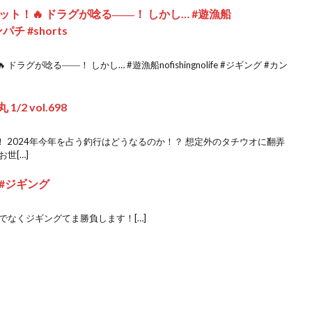
ト！🔥 ドラグが唸る――！ しかし… #遊漁船
ンパチ #shorts
グが唸る――！ しかし… #遊漁船nofishingnolife #ジギング #カン
/2 vol.698
め！ 2024年今年を占う釣行はどうなるのか！？ 想定外のタチウオに翻弄
世[…]
#ジギング
でなくジギングてま勝負します！[…]