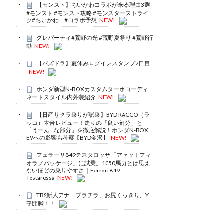
【モンスト】ちいかわコラボが来る理由3選
#モンスト #モンスト攻略 #モンスターストライ
ク#ちいかわ #コラボ予想
NEW!
グレパーティ#荒野の光 #荒野夏祭り #荒野行
動
NEW!
【パズドラ】夏休みログインスタンプ2日目
NEW!
ホンダ新型N-BOXカスタムターボコーディ
ネートスタイル内外装紹介
NEW!
【日産サクラ乗りが試乗】BYD RACCO（ラ
ッコ）本音レビュー！走りの「良い部分」と
「うーん…な部分」を徹底解説！ホンダN-BOX
EVへの影響も考察【BYD金沢】
NEW!
フェラーリ849テスタロッサ「アセットフィ
オラノパッケージ」に試乗。1050馬力とは思え
ないほどの乗りやすさ｜Ferrari 849
Testarossa
NEW!
TBS新人アナ ブラチラ、お尻くっきり、Y
字開脚！！