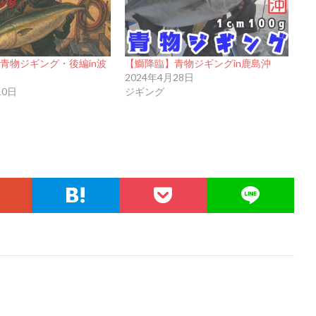
の青物ジギング・後編in波
【鰤降臨】青物ジギングin鹿島沖
2024年4月28日
10日
ジギング