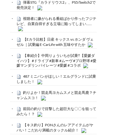
弾幕STG『カラドリウス2』、PS5/Switch2で
発売決定！
視聴者に嫌がられる番組ばかり作ったフジテ
レビ、自業自得すぎる立場に陥ってしまい……
【Eカラ比較】日産 キックス vs ホンダ ヴェ
ゼル ｜試乗編 E-CarLife with 五味やすたか
【車紹介】中岡りょういちが試乗‼️【愛媛ダ
イハツ】 #ドライブ #新車 #ムーヴ #プロ野球 #愛
媛マンダリンパイレーツ #愛媛 #コラボ
487 ミニバンがほしい！エルグランドに試乗
しました！
釣りよか！競走馬ヨカムスメと競走馬鹿？チ
ャンムスコ！
前回の釣りで目撃した超巨大な〇〇を狙って
みたら！？
【キス釣り】PONさんのレアアイテムがヤ
バい！こだわり満載のタックル紹介！