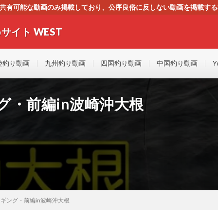
す。共有可能な動画のみ掲載しており、公序良俗に反しない動画を掲載す
ください。即刻対処させて頂きます。なお、同サイトはGoogleアド
サイト WEST
者にもやさしい！！釣りに関するあらゆるYOUTUBE動画をまとめたサイトで
陸釣り動画
九州釣り動画
四国釣り動画
中国釣り動画
Y
グ・前編in波崎沖大根
ジギング・前編in波崎沖大根