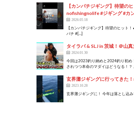
【カンパチジギング】待望のヒッ
nofishingnolife #ジギング #カ
2026.05.18
【カンパチジギング】待望のヒット！🔥 ドラ
パチ #[…]
タイラバ & SLJ in 茨城！＠山真丸 1
2024.01.30
今回は2023釣り納めと2024釣り初
されつつ本命のマダイはどうなる！？ お
玄界灘ジギングに行ってきた！
2023.10.28
玄界灘ジギングに！ 今年は落とし込み