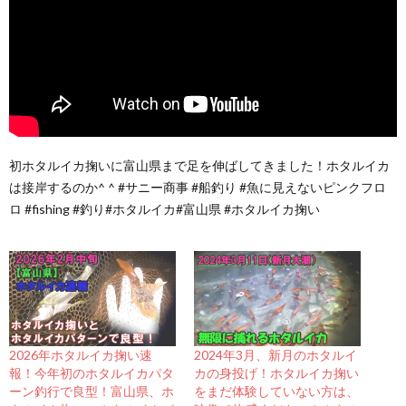
初ホタルイカ掬いに富山県まで足を伸ばしてきました！ホタルイカ
は接岸するのか^ ^ #サニー商事 #船釣り #魚に見えないピンクフロ
ロ #fishing #釣り#ホタルイカ#富山県 #ホタルイカ掬い
2026年ホタルイカ掬い速
2024年3月、新月のホタルイ
報！今年初のホタルイカパタ
カの身投げ！ホタルイカ掬い
ーン釣行で良型！富山県、ホ
をまだ体験していない方は、