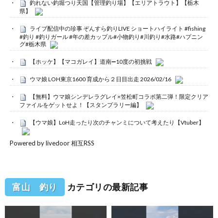
釣れない釣堀つり天国【管理釣り場】【エリアトラウト】【栃木
県】
ライブ配信中の珍事 ぞんすら釣りLIVE ショートハイライト #fishing
#釣り #釣りガール #年の差カップル#小物釣り#川釣り#水路#ハプニン
グ#栃木県
【ホッケ】【マコガレイ】道南➖10度の初挑戦
ウマ娘 LOH東京1600 育成から２日目出走 2026/02/16
【無料】ウマ娘シンデレラグレイ×笠松町コラボ第二弾！限定クリア
ファイルをゲットせよ！【スタンプラリー編】
【ウマ娘】LoH走ったり次のチャンミについて考えたり【Vtuber】
Powered by livedoor 相互RSS
富山 釣り
カテゴリの最新記事