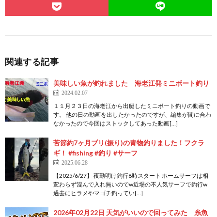
関連する記事
美味しい魚が釣れました 海老江発ミニボート釣り
2024.02.07
１１月２３日の海老江から出艇したミニボート釣りの動画で
す。 他の日の動画を出したかったのですが、編集が間に合わ
なかったので今回はストックしてあった動画[…]
苦節約7ヶ月ブリ(振り)の青物釣りました！フクラ
ギ！ #fishing #釣り #サーフ
2025.06.28
【2025/6/27】 夜勤明け釣行8時スタート ホームサーフは相
変わらず混んで入れ無いのでw近場の不人気サーフで釣行w
過去にヒラメやマゴチ釣ってい[…]
2026年02月22日 天気がいいので回ってみた 糸魚