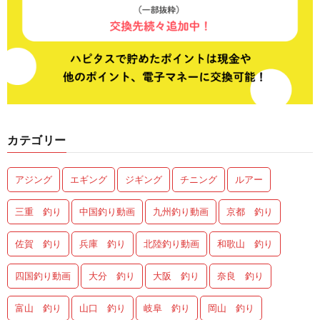
カテゴリー
アジング
エギング
ジギング
チニング
ルアー
三重 釣り
中国釣り動画
九州釣り動画
京都 釣り
佐賀 釣り
兵庫 釣り
北陸釣り動画
和歌山 釣り
四国釣り動画
大分 釣り
大阪 釣り
奈良 釣り
富山 釣り
山口 釣り
岐阜 釣り
岡山 釣り