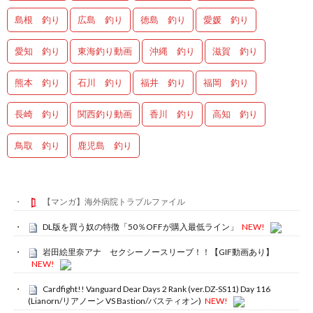
島根 釣り
広島 釣り
徳島 釣り
愛媛 釣り
愛知 釣り
東海釣り動画
沖縄 釣り
滋賀 釣り
熊本 釣り
石川 釣り
福井 釣り
福岡 釣り
長崎 釣り
関西釣り動画
香川 釣り
高知 釣り
鳥取 釣り
鹿児島 釣り
【マンガ】海外病院トラブルファイル
DL版を買う奴の特徴「50％OFFが購入最低ライン」
NEW!
岩田絵里奈アナ セクシーノースリーブ！！【GIF動画あり】
NEW!
Cardfight!! Vanguard Dear Days 2 Rank (ver.DZ-SS11) Day 116
(Lianorn/リアノーン VS Bastion/バスティオン)
NEW!