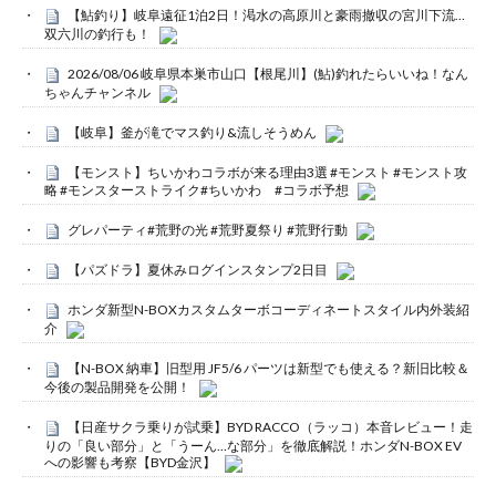
【鮎釣り】岐阜遠征1泊2日！渇水の高原川と豪雨撤収の宮川下流…
双六川の釣行も！
2026/08/06 岐阜県本巣市山口【根尾川】(鮎)釣れたらいいね！なん
ちゃんチャンネル
【岐阜】釜が滝でマス釣り&流しそうめん
【モンスト】ちいかわコラボが来る理由3選 #モンスト #モンスト攻
略 #モンスターストライク#ちいかわ #コラボ予想
グレパーティ#荒野の光 #荒野夏祭り #荒野行動
【パズドラ】夏休みログインスタンプ2日目
ホンダ新型N-BOXカスタムターボコーディネートスタイル内外装紹
介
【N-BOX 納車】旧型用 JF5/6 パーツは新型でも使える？新旧比較＆
今後の製品開発を公開！
【日産サクラ乗りが試乗】BYD RACCO（ラッコ）本音レビュー！走
りの「良い部分」と「うーん…な部分」を徹底解説！ホンダN-BOX EV
への影響も考察【BYD金沢】