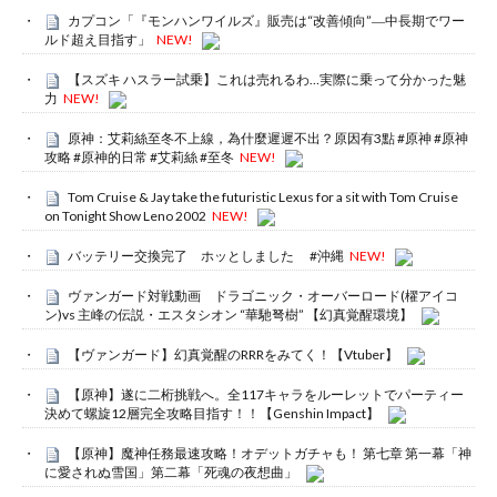
カプコン「『モンハンワイルズ』販売は“改善傾向”―中長期でワー
ルド超え目指す」
NEW!
【スズキ ハスラー試乗】これは売れるわ…実際に乗って分かった魅
力
NEW!
原神：艾莉絲至冬不上線，為什麼遲遲不出？原因有3點 #原神 #原神
攻略 #原神的日常 #艾莉絲 #至冬
NEW!
Tom Cruise & Jay take the futuristic Lexus for a sit with Tom Cruise
on Tonight Show Leno 2002
NEW!
バッテリー交換完了 ホッとしました #沖縄
NEW!
ヴァンガード対戦動画 ドラゴニック・オーバーロード(櫂アイコ
ン)vs 主峰の伝説・エスタシオン “華馳弩樹” 【幻真覚醒環境】
【ヴァンガード】幻真覚醒のRRRをみてく！【Vtuber】
【原神】遂に二桁挑戦へ。全117キャラをルーレットでパーティー
決めて螺旋12層完全攻略目指す！！【Genshin Impact】
【原神】魔神任務最速攻略！オデットガチャも！ 第七章 第一幕「神
に愛されぬ雪国」第二幕「死魂の夜想曲」