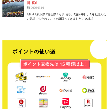
川-富山
2026.03.01
#釣り #新潟県 #富山県 #カサゴ釣り 3連休中日、2月と思えな
い気温でしたねぇ。 4ヶ所回ってきました。 00:[…]