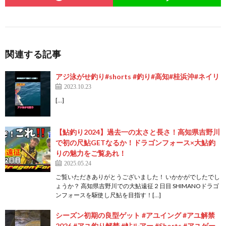
関連する記事
アジ泳がせ釣り#shorts #釣り#高知#桂浜沖#ネイリ
2023.10.23
[…]
【鮎釣り2024】過去一の太さと長さ！高知県吉野川
で初の尺鮎GETなるか！ドラゴンフォース×大鮎釣
りの魅力をご覧あれ！
2025.05.24
ご覧いただきありがとうございました！ いかかがでしたでし
ょうか？ 高知県吉野川での大鮎遠征２日目 SHIMANOドラゴ
ンフォースを駆使し尺鮎を目指す！[…]
シーズン初期の良型ゲット #アユイング #アユ解禁
2026 #アユ釣り解禁 #鮎ルアー #Shorts #アユゲー