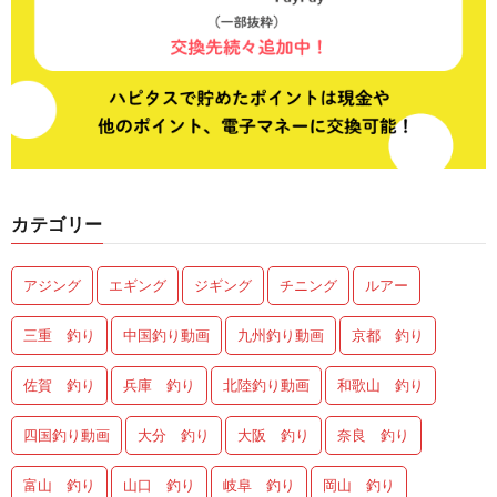
カテゴリー
アジング
エギング
ジギング
チニング
ルアー
三重 釣り
中国釣り動画
九州釣り動画
京都 釣り
佐賀 釣り
兵庫 釣り
北陸釣り動画
和歌山 釣り
四国釣り動画
大分 釣り
大阪 釣り
奈良 釣り
富山 釣り
山口 釣り
岐阜 釣り
岡山 釣り