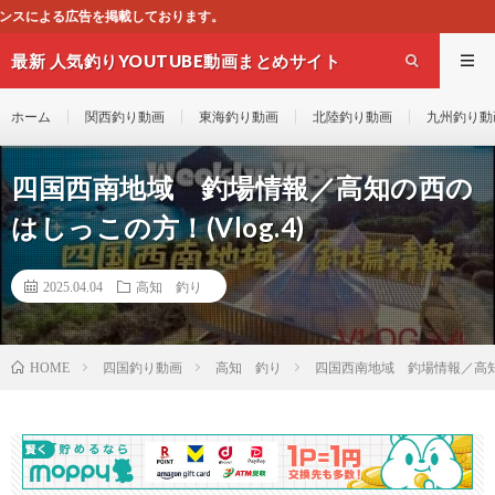
最新 人気釣りYOUTUBE動画まとめサイト
WEST
ホーム
関西釣り動画
東海釣り動画
北陸釣り動画
九州釣り動
四国西南地域 釣場情報／高知の西の
はしっこの方！(Vlog.4)
2025.04.04
高知 釣り
四国釣り動画
高知 釣り
四国西南地域 釣場情報／高知の
HOME