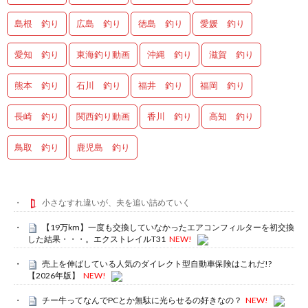
島根 釣り
広島 釣り
徳島 釣り
愛媛 釣り
愛知 釣り
東海釣り動画
沖縄 釣り
滋賀 釣り
熊本 釣り
石川 釣り
福井 釣り
福岡 釣り
長崎 釣り
関西釣り動画
香川 釣り
高知 釣り
鳥取 釣り
鹿児島 釣り
小さなすれ違いが、夫を追い詰めていく
【19万km】一度も交換していなかったエアコンフィルターを初交換
した結果・・・。エクストレイルT31
NEW!
売上を伸ばしている人気のダイレクト型自動車保険はこれだ!?
【2026年版】
NEW!
チー牛ってなんでPCとか無駄に光らせるの好きなの？
NEW!