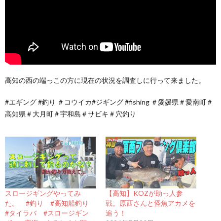
高知の西の端っこの方に現在の状況を調査しに行って来ました。
#エギング #釣り ＃コウイカ#ジギング #fishing ＃愛媛県＃愛南町＃
高知県＃大月町＃宇和島＃サビキ＃穴釣り
スロージギングやってみ
【高知】KOZが助っ人参
た。 #釣り #高知船釣り
戦。原西さんと怪魚アカメを
#タイラバ #スロージギン
追う！