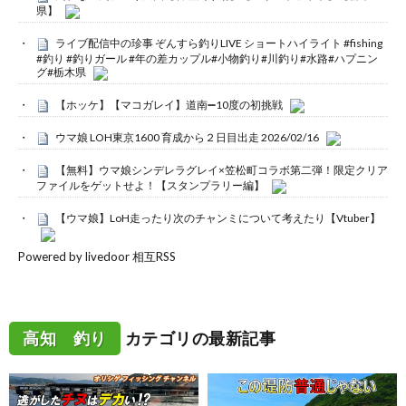
県】
ライブ配信中の珍事 ぞんすら釣りLIVE ショートハイライト #fishing
#釣り #釣りガール #年の差カップル#小物釣り#川釣り#水路#ハプニン
グ#栃木県
【ホッケ】【マコガレイ】道南➖10度の初挑戦
ウマ娘 LOH東京1600 育成から２日目出走 2026/02/16
【無料】ウマ娘シンデレラグレイ×笠松町コラボ第二弾！限定クリア
ファイルをゲットせよ！【スタンプラリー編】
【ウマ娘】LoH走ったり次のチャンミについて考えたり【Vtuber】
Powered by livedoor 相互RSS
高知 釣り
カテゴリの最新記事