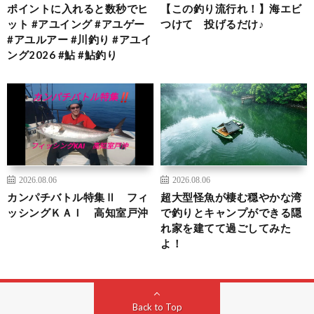
ポイントに入れると数秒でヒ
【この釣り流行れ！】海エビ
ット #アユイング #アユゲー
つけて 投げるだけ♪
#アユルアー #川釣り #アユイ
ング2026 #鮎 #鮎釣り
2026.08.06
2026.08.06
カンパチバトル特集Ⅱ フィ
超大型怪魚が棲む穏やかな湾
ッシングＫＡＩ 高知室戸沖
で釣りとキャンプができる隠
れ家を建てて過ごしてみた
よ！
Back to Top