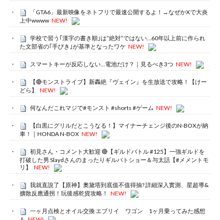
「GTA6」最新映像をネトフリで最速公開するよ！→なぜかXで大炎
上中wwww
NEW!
学校で習う｢漢字の書き順｣は”絶対”ではない…60年以上前に作られ
た文部省の｢手びき｣が基準となったワケ
NEW!
スマートキーが反応しない…電池だけ？｜見るべき3つ
NEW!
【🔴モンストライブ】新轟絶『ヴェイン』を生放送で攻略！【けー
どら】
NEW!
何なんだこれマジで#モンスト #shorts #ゲーム
NEW!
【白黒にグリルだとこうなる！】マイナーチェンジ後のN-BOXが納
車！｜HONDA N-BOX
NEW!
初見さん・コメント大歓迎 🔴【ギルドバトル #125】一強ギルドを
打破した男 Slaydさんのまったりギルバトショー＆与太話【#メメントモ
リ】
NEW!
我就直說了【原神】奧黛塔到底值不值得抽? 詳細深入實測、星超導&
擴散反應通拐！玩後感乾貨攻略！
NEW!
一ヶ月点検とオイル交換 エブリイ ワゴン 1ヶ月乗ってみた感想
も
NEW!