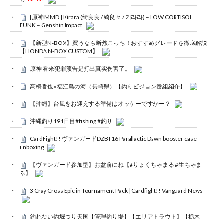
[原神 MMD ] Kirara (绮良良 / 綺良々 / 키라라) – LOW CORTISOL
FUNK – Genshin Impact
【新型N-BOX】買うなら断然こっち！おすすめグレードを徹底解説
【HONDA N-BOX CUSTOM】
原神 看来犯罪预告是打出真实伤害了。
高橋哲也×福江島の海（長崎県）【釣りビジョン番組紹介】
【沖縄】台風をお迎えする準備はオッケーですかー？
沖縄釣り191日目#fishing #釣り
CardFight!! ヴァンガードDZBT16 Parallactic Dawn booster case
unboxing
【ヴァンガード参加型】お盆前にね【#りょくちゃまる #生ちゃま
る】
3 Cray Cross Epic in Tournament Pack | Cardfight!! Vanguard News
釣れない釣堀つり天国【管理釣り場】【エリアトラウト】【栃木