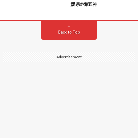
媛県#御五神
Back to Top
Advertisement