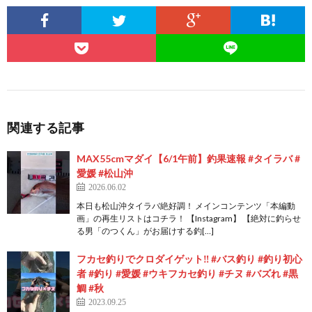
関連する記事
MAX55cmマダイ【6/1午前】釣果速報 #タイラバ #
愛媛 #松山沖
2026.06.02
本日も松山沖タイラバ絶好調！ メインコンテンツ「本編動
画」の再生リストはコチラ！ 【Instagram】 【絶対に釣らせ
る男「のつくん」がお届けする釣[…]
フカセ釣りでクロダイゲット‼️ #バス釣り #釣り初心
者 #釣り #愛媛 #ウキフカセ釣り #チヌ #バズれ #黒
鯛 #秋
2023.09.25