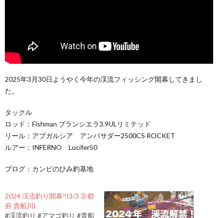
2025年3月30日ようやく今年の渓流フィッシング開幕してきまし
た。
タックル
ロッド：Fishman ブランシエラ3.9ULリミテッド
リール：アブガルシア アンバサダー2500CS ROCKET
ルアー：INFERNO Lucifer50
ブログ：カンピのひみ釣基地
2024 渓流釣り開幕‼️(3/3 京都
府 貴船川)
#渓流釣り #アマゴ釣り #貴船