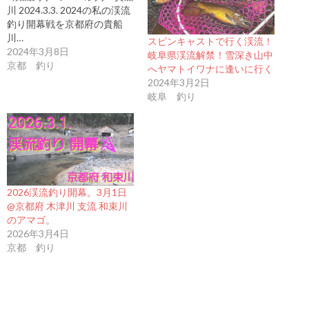
川 2024.3.3. 2024の私の渓流
釣り開幕戦を京都府の貴船
川…
スピンキャストで行く渓流！
2024年3月8日
岐阜県渓流解禁！雪深き山中
京都 釣り
へヤマトイワナに逢いに行く
2024年3月2日
岐阜 釣り
2026渓流釣り開幕。3月1日
@京都府 木津川 支流 和束川
のアマゴ。
2026年3月4日
京都 釣り