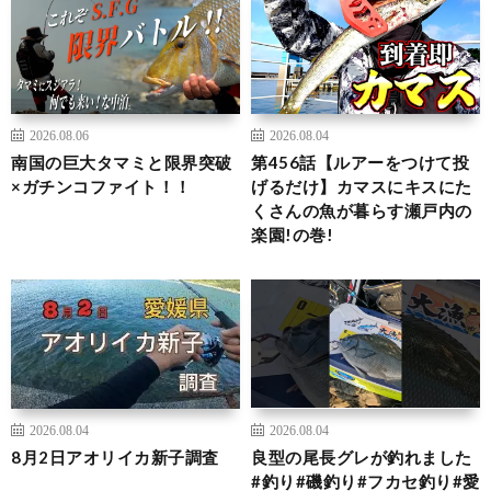
2026.08.06
2026.08.04
南国の巨大タマミと限界突破
第456話【ルアーをつけて投
×ガチンコファイト！！
げるだけ】カマスにキスにた
くさんの魚が暮らす瀬戸内の
楽園!の巻!
2026.08.04
2026.08.04
8月2日アオリイカ新子調査
良型の尾長グレが釣れました
#釣り#磯釣り#フカセ釣り#愛