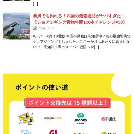
[…]
暴風でも釣れる！四国の最強堤防がヤバすぎた！
【ショアジギング青物年間100本チャレンジ#58】
2024.12.03
#ルアー #釣り #愛媛 今回の動画は高知県沖ノ島の最強堤防で
ショアジギングをしました。ここ一か月はあたりに恵まれな
い中、高知沖ノ島のスーパー堤防へや[…]