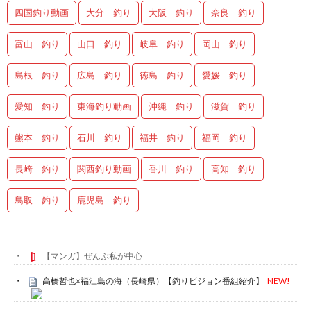
四国釣り動画
大分 釣り
大阪 釣り
奈良 釣り
富山 釣り
山口 釣り
岐阜 釣り
岡山 釣り
島根 釣り
広島 釣り
徳島 釣り
愛媛 釣り
愛知 釣り
東海釣り動画
沖縄 釣り
滋賀 釣り
熊本 釣り
石川 釣り
福井 釣り
福岡 釣り
長崎 釣り
関西釣り動画
香川 釣り
高知 釣り
鳥取 釣り
鹿児島 釣り
【マンガ】ぜんぶ私が中心
高橋哲也×福江島の海（長崎県）【釣りビジョン番組紹介】
NEW!