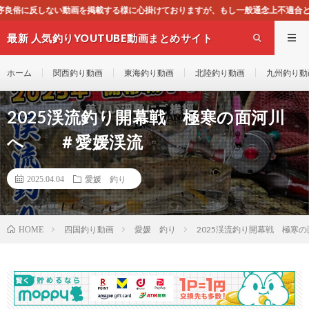
様に心掛けておりますが、もし一般通念上不適合と思われる動画がございましたら、
最新 人気釣りYOUTUBE動画まとめサイト
WEST
ホーム
関西釣り動画
東海釣り動画
北陸釣り動画
九州釣り動
2025渓流釣り開幕戦 極寒の面河川
へ ＃愛媛渓流
2025.04.04
愛媛 釣り
四国釣り動画
愛媛 釣り
2025渓流釣り開幕戦 極
HOME