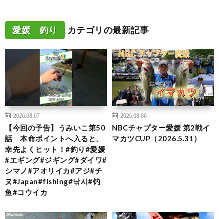
愛媛 釣り
カテゴリの最新記事
2026.08.07
2026.08.06
【今回の予告】うみいこ第50
NBCチャプター愛媛 第2戦イ
話 本命ポイントへ入ると、
マカツCUP（2026.5.31）
幸先よくヒット！#釣り#愛媛
#エギング#ジギング#ダイワ#
シマノ#アオリイカ#アジ#チ
ヌ#Japan#fishing#낚시#钓
鱼#コウイカ