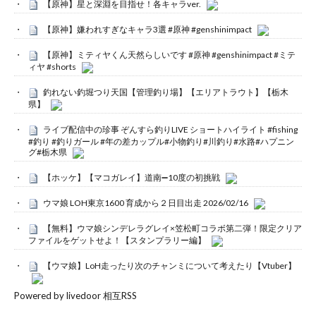
【原神】星と深淵を目指せ！各キャラver.
【原神】嫌われすぎなキャラ3選 #原神 #genshinimpact
【原神】ミティヤくん天然らしいです #原神 #genshinimpact #ミテ
ィヤ #shorts
釣れない釣堀つり天国【管理釣り場】【エリアトラウト】【栃木
県】
ライブ配信中の珍事 ぞんすら釣りLIVE ショートハイライト #fishing
#釣り #釣りガール #年の差カップル#小物釣り#川釣り#水路#ハプニン
グ#栃木県
【ホッケ】【マコガレイ】道南➖10度の初挑戦
ウマ娘 LOH東京1600 育成から２日目出走 2026/02/16
【無料】ウマ娘シンデレラグレイ×笠松町コラボ第二弾！限定クリア
ファイルをゲットせよ！【スタンプラリー編】
【ウマ娘】LoH走ったり次のチャンミについて考えたり【Vtuber】
Powered by livedoor 相互RSS