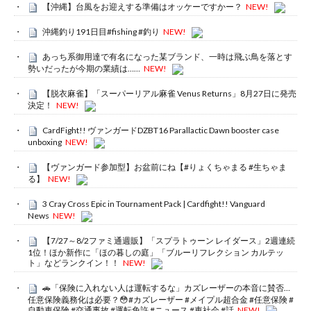
【沖縄】台風をお迎えする準備はオッケーですかー？
NEW!
沖縄釣り191日目#fishing #釣り
NEW!
あっち系御用達で有名になった某ブランド、一時は飛ぶ鳥を落とす
勢いだったが今期の業績は……
NEW!
【脱衣麻雀】「スーパーリアル麻雀 Venus Returns」8月27日に発売
決定！
NEW!
CardFight!! ヴァンガードDZBT16 Parallactic Dawn booster case
unboxing
NEW!
【ヴァンガード参加型】お盆前にね【#りょくちゃまる #生ちゃま
る】
NEW!
3 Cray Cross Epic in Tournament Pack | Cardfight!! Vanguard
News
NEW!
【7/27～8/2ファミ通週販】「スプラトゥーン レイダース」2週連続
1位！ほか新作に「ほの暮しの庭」「ブルーリフレクション カルテッ
ト」などランクイン！！
NEW!
🚗「保険に入れない人は運転するな」カズレーザーの本音に賛否…
任意保険義務化は必要？😳#カズレーザー #メイプル超合金 #任意保険 #
自動車保険 #交通事故 #運転免許 #ニュース #車社会 #話
NEW!