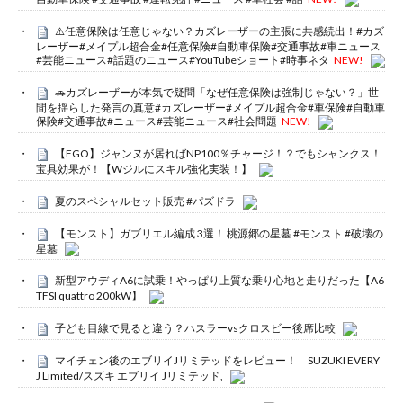
⚠️任意保険は任意じゃない？カズレーザーの主張に共感続出！#カズ
レーザー#メイプル超合金#任意保険#自動車保険#交通事故#車ニュース
#芸能ニュース#話題のニュース#YouTubeショート#時事ネタ
NEW!
🚗カズレーザーが本気で疑問「なぜ任意保険は強制じゃない？」世
間を揺らした発言の真意#カズレーザー#メイプル超合金#車保険#自動車
保険#交通事故#ニュース#芸能ニュース#社会問題
NEW!
【FGO】ジャンヌが居ればNP100％チャージ！？でもシャンクス！
宝具効果が！【Wジルにスキル強化実装！】
夏のスペシャルセット販売 #パズドラ
【モンスト】ガブリエル編成 3選！ 桃源郷の星墓 #モンスト #破壊の
星墓
新型アウディA6に試乗！やっぱり上質な乗り心地と走りだった【A6
TFSI quattro 200kW】
子ども目線で見ると違う？ハスラーvsクロスビー後席比較
マイチェン後のエブリイJリミテッドをレビュー！ SUZUKI EVERY
J Limited/スズキ エブリイ Jリミテッド,