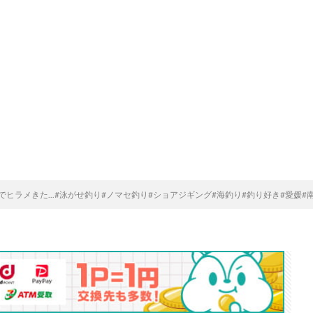
ヒラメきた...#泳がせ釣り#ノマセ釣り#ショアジギング#海釣り#釣り好き#愛媛#南予#青