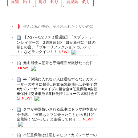
高知 釣り
鳥取 釣り
鹿児島 釣り
ぜんぶ私が中心、そう思われたくないのに
【7/27～8/2ファミ通週販】「スプラトゥー
ン レイダース」2週連続1位！ほか新作に「ほの
暮しの庭」「ブルーリフレクション カルテッ
ト」などランクイン！！
NEW!
元山飛優←意外と守備範囲が微妙だった件
NEW!
🚗「保険に入れない人は運転するな」カズレ
ーザーの本音に賛否…任意保険義務化は必要？😳
#カズレーザー #メイプル超合金 #任意保険 #自動
車保険 #交通事故 #運転免許 #ニュース #車社会 #
話
NEW!
クマが害獣扱いされる風潮にドラマ脚本家が
不快感、「何度もクマに会ったことがあるけど
全然怖くなかった」と主張しており……
NEW!
⚠️任意保険は任意じゃない？カズレーザーの