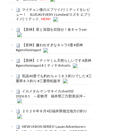
マイチェン後のエブリイJリミテッドをレビ
ュー！ SUZUKI EVERY J Limited/スズキ エブリ
イ Jリミテッド,
NEW!
【原神】星と深淵を目指せ！各キャラver.
【原神】嫌われすぎなキャラ3選 #原神
#genshinimpact
【原神】ミティヤくん天然らしいです #原神
#genshinimpact #ミティヤ #shorts
気温40度でも釣れちゃうキス釣りでした #三
重県キス釣り #三重県松阪市
イカメタル ケンサキイカshort02
2026.8.1 ～若狭湾 福井県三方郡美浜沖～
２０２６年８月4日福井県嶺北地方の釣り
NEW UNION SERIES! Lauan Adventurers