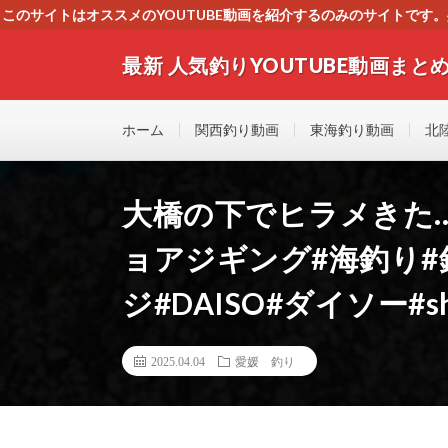
このサイトはオススメのYOUTUBE動画を紹介するのみのサイトで
いましたら、下記お問合せよりご連絡
最新 人気釣りYOUTUBE動画まとめ
最新人気釣りYOUTUB動画 釣りマニア必見！！初心
す！！
ホーム
関西釣り動画
東海釣り動画
北
大橋の下でヒラメきた…
ョアジギング#海釣り#
ジ#DAISO#ダイソー#sh
2025.04.04
愛媛 釣り