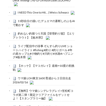
Deck Testing! | Yu-Gi-Oh Rush Duel | EDOPRO
I NEED This One to Hit… | Weiss Schwarz
11秒自分の描いたデュエマの蒼斬しのぶをAI
で動かす
釣れない釣堀つり天国【管理釣り場】【エリ
アトラウト】【栃木県】
ライブ配信中の珍事 ぞんすら釣りLIVE ショ
ートハイライト #fishing #釣り #釣りガール #年
の差カップル#小物釣り#川釣り#水路#ハプニン
グ#栃木県
【ホッケ】【マコガレイ】道南➖10度の初挑
戦
ウマ娘 LOH東京1600 育成から２日目出走
2026/02/16
【無料】ウマ娘シンデレラグレイ×笠松町コ
ラボ第二弾！限定クリアファイルをゲットせ
よ！【スタンプラリー編】