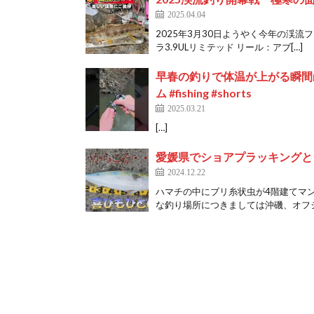
2025.04.04
2025年3月30日ようやく今年の渓流フ
ラ3.9ULリミテッド リール：アブ[…]
早春の釣りで体温が上がる瞬間
ム #fishing #shorts
2025.03.21
[…]
愛媛県でショアプラッキングと
2024.12.22
ハマチの中にブリ糸状虫が4階建てマ
な釣り場所につきましては沖磯、オフシ