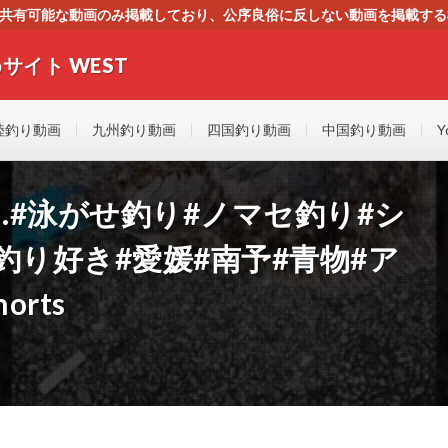
す。共有可能な動画のみ掲載しており、公序良俗に反しない動画を掲載す
ください。即刻対処させて頂きます。なお、同サイトはGoogleアド
サイト WEST
者にもやさしい！！釣りに関するあらゆるYOUTUBE動画をまとめたサイトで
陸釣り動画
九州釣り動画
四国釣り動画
中国釣り動画
Y
#泳がせ釣り#ノマセ釣り#シ
釣り好き#愛媛#南予#青物#ア
orts