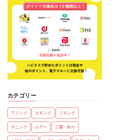
カテゴリー
アジング
エギング
ジギング
チニング
ルアー
三重 釣り