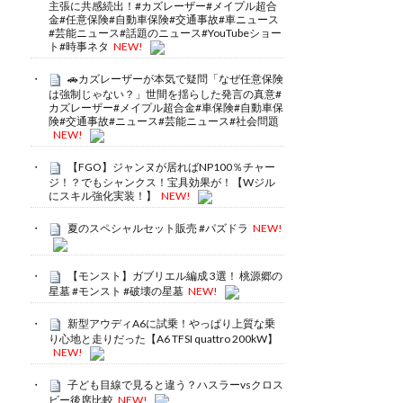
主張に共感続出！#カズレーザー#メイプル超合
金#任意保険#自動車保険#交通事故#車ニュース
#芸能ニュース#話題のニュース#YouTubeショー
ト#時事ネタ
NEW!
🚗カズレーザーが本気で疑問「なぜ任意保険
は強制じゃない？」世間を揺らした発言の真意#
カズレーザー#メイプル超合金#車保険#自動車保
険#交通事故#ニュース#芸能ニュース#社会問題
NEW!
【FGO】ジャンヌが居ればNP100％チャー
ジ！？でもシャンクス！宝具効果が！【Wジル
にスキル強化実装！】
NEW!
夏のスペシャルセット販売 #パズドラ
NEW!
【モンスト】ガブリエル編成 3選！ 桃源郷の
星墓 #モンスト #破壊の星墓
NEW!
新型アウディA6に試乗！やっぱり上質な乗
り心地と走りだった【A6 TFSI quattro 200kW】
NEW!
子ども目線で見ると違う？ハスラーvsクロス
ビー後席比較
NEW!