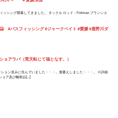
ィッシング開幕してきました。 タックル ロッド：Fishman ブランシエ
 #バスフィッシング #ジャークベイト #愛媛 #鹿野川ダ
ショアラバ（荒天転じて福となす。）
ンション並みに住んでいました・・・。激萎えしました・・・。 ※詳細
ョア及び離島以[…]