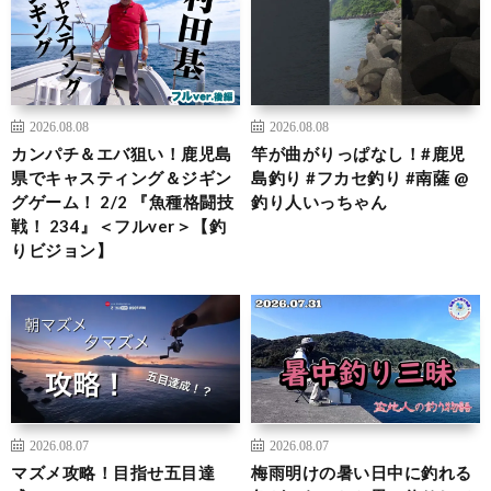
2026.08.08
2026.08.08
カンパチ＆エバ狙い！鹿児島
竿が曲がりっぱなし！#鹿児
県でキャスティング＆ジギン
島釣り #フカセ釣り #南薩 @
グゲーム！ 2/2 『魚種格闘技
釣り人いっちゃん
戦！ 234』＜フルver＞【釣
りビジョン】
2026.08.07
2026.08.07
マズメ攻略！目指せ五目達
梅雨明けの暑い日中に釣れる