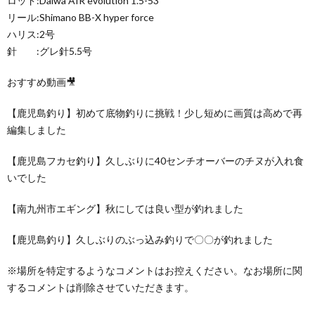
ロッド:Daiwa AIR evolution 1.5-53
リール:Shimano BB-X hyper force
ハリス:2号
針 :グレ針5.5号
おすすめ動画🎥
【鹿児島釣り】初めて底物釣りに挑戦！少し短めに画質は高めで再
編集しました
【鹿児島フカセ釣り】久しぶりに40センチオーバーのチヌが入れ食
いでした
【南九州市エギング】秋にしては良い型が釣れました
【鹿児島釣り】久しぶりのぶっ込み釣りで〇〇が釣れました
※場所を特定するようなコメントはお控えください。なお場所に関
するコメントは削除させていただきます。