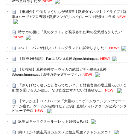
with 五味やすたか
NEW!
【車紹介】中岡りょういちが試乗‼️【愛媛ダイハツ】 #ドライブ #新
車 #ムーヴ #プロ野球 #愛媛マンダリンパイレーツ #愛媛 #コラボ
NEW!
時オカの後に『風のタクト』が発表された時の空気感を知りたい
NEW!
487 ミニバンがほしい！エルグランドに試乗しました！
NEW!
【原神1分解説】 Part1 ジン #原神 #genshinimpact
NEW!
【初投稿】原神炎神マーヴィカの武器ガチャ動画#原神
##genshinimpact #原神ガチャ #マーヴィカ
NEW!
「さりげなく凄いこと言ってない？」と財務官僚の増上慢っぷりに
衝撃を受ける人が続出、なぜ官僚にすぎない財務省が……
NEW!
【マジかよ】FF7リバース「大量のミニゲームやコンテンツでユー
ザーが疲れ、ゲームから離れた」と浜口直樹ディレクターが公式インタ
ビューで告白
NEW!
誕生日キャラクタールーレット8月8日Part3
釣りよか！競走馬ヨカムスメと競走馬鹿？チャンムスコ！