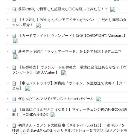
前回の釣りで目撃した超巨大な〇〇を狙ってみたら！？
【キス釣り】PONさんのレアアイテムがヤバい！こだわり満載のタ
ックル紹介！
【カードファイト!! ヴァンガード】新弾【CARDFIGHT! Vanguard】
新弾デッキ紹介『ラッカアーマード』を１分で解説！ #デュエマ
【新弾発売】 ヴァンガード新弾発売 環境に変化はあるかな？【ヴ
ァンガード】【新人Vtuber】
【🔴モンストライブ】新轟絶『ヴェイン』を生放送で攻略！【けー
どら】
何なんだこれマジで#モンスト #shorts #ゲーム
【白黒にグリルだとこうなる！】マイナーチェンジ後のN-BOXが納
車！｜HONDA N-BOX
初見さん・コメント大歓迎 🔴【ギルドバトル #125】一強ギルドを
打破した男 Slaydさんのまったりギルバトショー＆与太話【#メメントモ