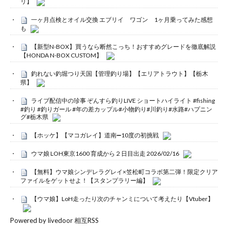
リ】
一ヶ月点検とオイル交換 エブリイ ワゴン 1ヶ月乗ってみた感想
も
【新型N-BOX】買うなら断然こっち！おすすめグレードを徹底解説
【HONDA N-BOX CUSTOM】
釣れない釣堀つり天国【管理釣り場】【エリアトラウト】【栃木
県】
ライブ配信中の珍事 ぞんすら釣りLIVE ショートハイライト #fishing
#釣り #釣りガール #年の差カップル#小物釣り#川釣り#水路#ハプニン
グ#栃木県
【ホッケ】【マコガレイ】道南➖10度の初挑戦
ウマ娘 LOH東京1600 育成から２日目出走 2026/02/16
【無料】ウマ娘シンデレラグレイ×笠松町コラボ第二弾！限定クリア
ファイルをゲットせよ！【スタンプラリー編】
【ウマ娘】LoH走ったり次のチャンミについて考えたり【Vtuber】
Powered by livedoor 相互RSS