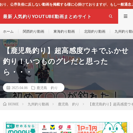
掲載する様に心掛けておりますが、もし一般通念上不適合と思われる動画がございま
最新 人気釣りYOUTUBE動画まとめサイト
WEST
ホーム
関西釣り動画
東海釣り動画
北陸釣り動画
九州釣り動
【鹿児島釣り】超高感度ウキでふかせ
釣り！いつものグレだと思った
ら・・・
2025.04.06
鹿児島 釣り
九州釣り動画
鹿児島 釣り
【鹿児島釣り】超高感度ウ
HOME