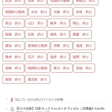
佐賀 釣り
兵庫 釣り
北陸釣り動画
和歌山 釣り
四国釣り動画
大分 釣り
大阪 釣り
奈良 釣り
富山 釣り
山口 釣り
岐阜 釣り
岡山 釣り
島根 釣り
広島 釣り
徳島 釣り
愛媛 釣り
愛知 釣り
東海釣り動画
沖縄 釣り
滋賀 釣り
熊本 釣り
石川 釣り
福井 釣り
福岡 釣り
長崎 釣り
関西釣り動画
香川 釣り
高知 釣り
鳥取 釣り
鹿児島 釣り
悩んでいるのは私だけ？夫との距離
【Eカラ比較】日産 キックス vs ホンダ ヴェゼル ｜試乗編 E-CarLife