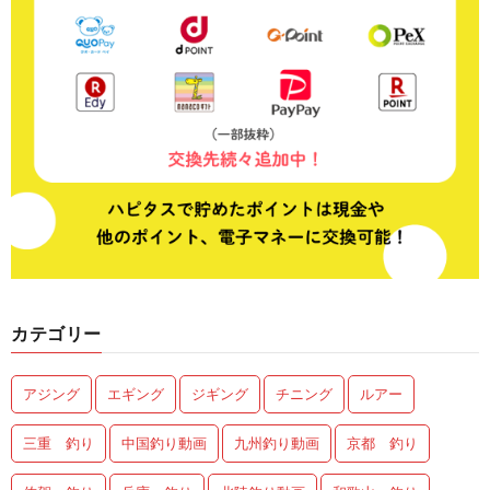
カテゴリー
アジング
エギング
ジギング
チニング
ルアー
三重 釣り
中国釣り動画
九州釣り動画
京都 釣り