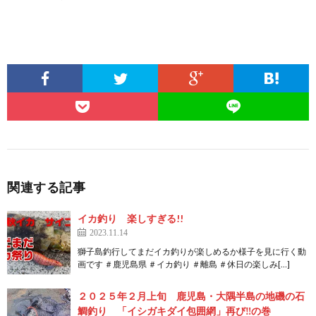
関連する記事
イカ釣り 楽しすぎる!!
2023.11.14
獅子島釣行してまだイカ釣りが楽しめるか様子を見に行く動
画です ＃鹿児島県 ＃イカ釣り ＃離島 ＃休日の楽しみ[…]
２０２５年２月上旬 鹿児島・大隅半島の地磯の石
鯛釣り 「イシガキダイ包囲網」再び‼️の巻