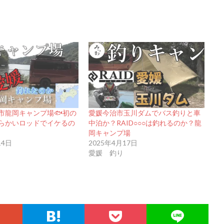
市龍岡キャンプ場🐟初の
愛媛今治市玉川ダムでバス釣りと車
らかいロッドでイケるの
中泊か？RAID○○○は釣れるのか？龍
岡キャンプ場
14日
2025年4月17日
愛媛 釣り