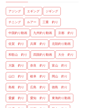
アジング
エギング
ジギング
チニング
ルアー
三重 釣り
中国釣り動画
九州釣り動画
京都 釣り
佐賀 釣り
兵庫 釣り
北陸釣り動画
和歌山 釣り
四国釣り動画
大分 釣り
大阪 釣り
奈良 釣り
富山 釣り
山口 釣り
岐阜 釣り
岡山 釣り
島根 釣り
広島 釣り
徳島 釣り
愛媛 釣り
愛知 釣り
東海釣り動画