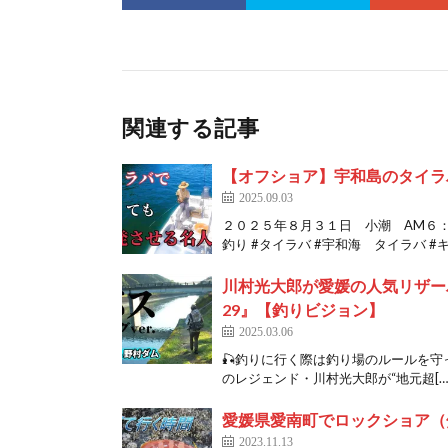
関連する記事
【オフショア】宇和島のタイラ
2025.09.03
２０２５年８月３１日 小潮 AM６：
釣り #タイラバ #宇和海 タイラバ #キ
川村光大郎が愛媛の人気リザーバー
29』【釣りビジョン】
2025.03.06
🎣釣りに行く際は釣り場のルールを守
のレジェンド・川村光大郎が“地元超[…
愛媛県愛南町でロックショア（
2023.11.13