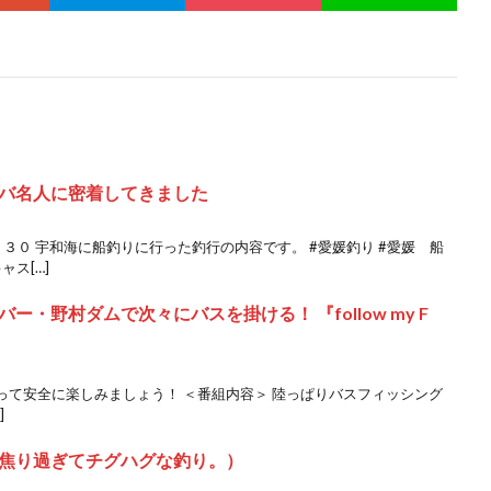
バ名人に密着してきました
３０ 宇和海に船釣りに行った釣行の内容です。 #愛媛釣り #愛媛 船
ャス[…]
・野村ダムで次々にバスを掛ける！ 『follow my F
って安全に楽しみましょう！ ＜番組内容＞ 陸っぱりバスフィッシング
]
焦り過ぎてチグハグな釣り。）