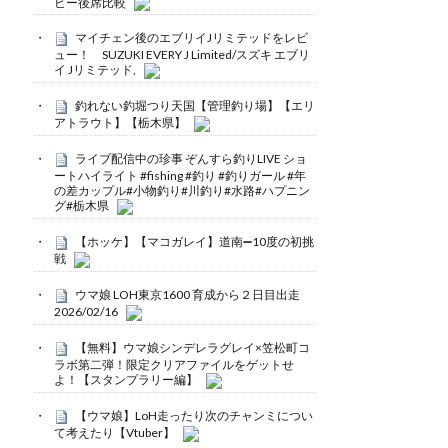
ビー後席比較
マイチェン後のエブリイJリミテッドをレビ
ュー！ SUZUKI EVERY J Limited/スズキ エブリ
イ Jリミテッド,
釣れない釣堀つり天国【管理釣り場】【エリ
アトラウト】【栃木県】
ライブ配信中の珍事 ぞんすら釣りLIVE ショ
ートハイライト #fishing #釣り #釣りガール #年
の差カップル#小物釣り#川釣り#水路#ハプニン
グ#栃木県
【ホッケ】【マコガレイ】道南➖10度の初挑
戦
ウマ娘 LOH東京1600 育成から２日目出走
2026/02/16
【無料】ウマ娘シンデレラグレイ×笠松町コ
ラボ第二弾！限定クリアファイルをゲットせ
よ！【スタンプラリー編】
【ウマ娘】LoH走ったり次のチャンミについ
て考えたり【Vtuber】