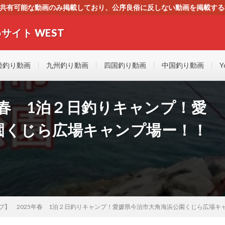
す。共有可能な動画のみ掲載しており、公序良俗に反しない動画を掲載す
ください。即刻対処させて頂きます。なお、同サイトはGoogleアド
サイト WEST
者にもやさしい！！釣りに関するあらゆるYOUTUBE動画をまとめたサイトで
陸釣り動画
九州釣り動画
四国釣り動画
中国釣り動画
Y
年春 1泊２日釣りキャンプ！愛
園くじら広場キャンプ場ー！！
プ】 2025年春 1泊２日釣りキャンプ！愛媛県今治市大角海浜公園くじら広場キ