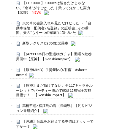
【CB1000F】1000ccは速さだけじゃな
い。“余裕”がすごかった｜乗って分かった実力
【試乗】
NEW!
夫の車の書類入れを見ただけだった → 「自
動車保険・配偶者2名登録」の証明書…その瞬
間、夫の“もう一つの家庭”に気づいた
新型レクサス ES 350E 試乗車
【part117本日の聖遺物ガチャ】黒曜＆絵巻
周回中【原神】【GenshinImpact】
【原神MMD】手势舞比心/甘雨 #shorts
#mmd
【原神】まだ負けてない。全117キャラをル
ーレットでパーティー決めて螺旋12層完全攻略
目指す！！【Genshin Impact】
高橋哲也×福江島の海（長崎県）【釣りビジ
ョン番組紹介】
【沖縄】台風をお迎えする準備はオッケーで
すかー？