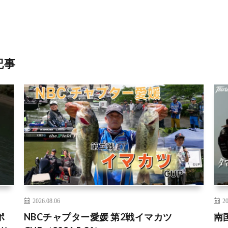
記事
2026.08.06
20
ポ
NBCチャプター愛媛 第2戦イマカツ
南