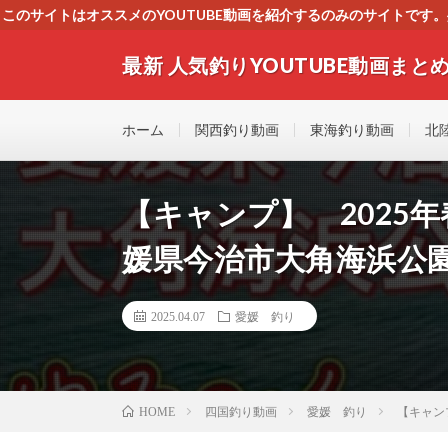
このサイトはオススメのYOUTUBE動画を紹介するのみのサイトで
いましたら、下記お問合せよりご連絡
最新 人気釣りYOUTUBE動画まとめ
最新人気釣りYOUTUB動画 釣りマニア必見！！初心
す！！
ホーム
関西釣り動画
東海釣り動画
北
【キャンプ】 2025
媛県今治市大角海浜公
2025.04.07
愛媛 釣り
四国釣り動画
愛媛 釣り
【キャン
HOME