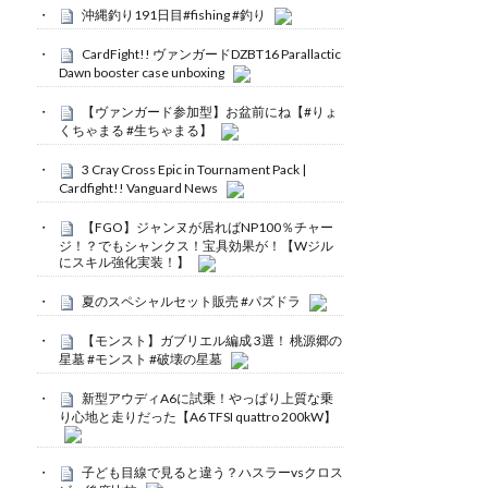
沖縄釣り191日目#fishing #釣り
CardFight!! ヴァンガードDZBT16 Parallactic
Dawn booster case unboxing
【ヴァンガード参加型】お盆前にね【#りょ
くちゃまる #生ちゃまる】
3 Cray Cross Epic in Tournament Pack |
Cardfight!! Vanguard News
【FGO】ジャンヌが居ればNP100％チャー
ジ！？でもシャンクス！宝具効果が！【Wジル
にスキル強化実装！】
夏のスペシャルセット販売 #パズドラ
【モンスト】ガブリエル編成 3選！ 桃源郷の
星墓 #モンスト #破壊の星墓
新型アウディA6に試乗！やっぱり上質な乗
り心地と走りだった【A6 TFSI quattro 200kW】
子ども目線で見ると違う？ハスラーvsクロス