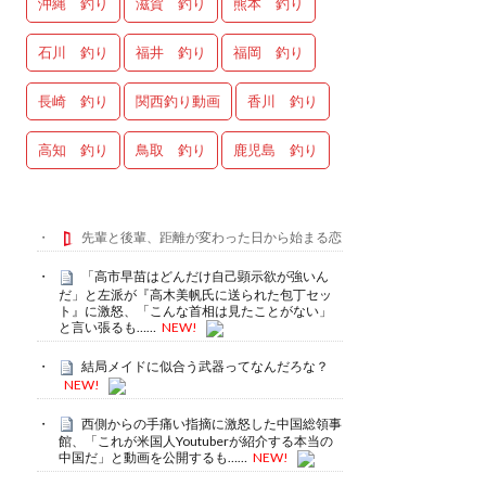
沖縄 釣り
滋賀 釣り
熊本 釣り
石川 釣り
福井 釣り
福岡 釣り
長崎 釣り
関西釣り動画
香川 釣り
高知 釣り
鳥取 釣り
鹿児島 釣り
先輩と後輩、距離が変わった日から始まる恋
「高市早苗はどんだけ自己顕示欲が強いん
だ」と左派が『高木美帆氏に送られた包丁セッ
ト』に激怒、「こんな首相は見たことがない」
と言い張るも……
NEW!
結局メイドに似合う武器ってなんだろな？
NEW!
西側からの手痛い指摘に激怒した中国総領事
館、「これが米国人Youtuberが紹介する本当の
中国だ」と動画を公開するも……
NEW!