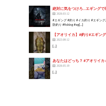
絶対に気をつけろ…エギングで
2026.03.12
#エギング #釣り #イカ釣り #エギン
防釣り #fishing #eg[…]
【アオリイカ】#釣り#エギング #
2023.09.12
[…]
あなたはどっち？ #アオリイカ #
2026.05.19
[…]