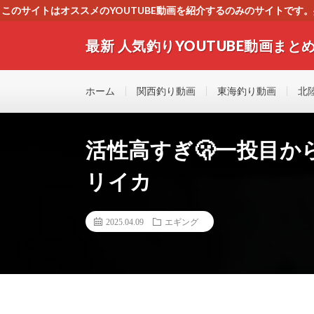
このサイトはオススメのYOUTUBE動画を紹介するのみのサイトで
いましたら、下記お問合せよりご連絡
最新 人気釣りYOUTUBE動画まとめ
最新人気釣りYOUTUB動画 釣りマニア必見！！初心
す！！
ホーム
関西釣り動画
東海釣り動画
北
活性高すぎ🫢一投目か
リイカ
2025.04.09
エギング