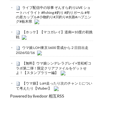
ライブ配信中の珍事 ぞんすら釣りLIVE ショ
ートハイライト #fishing #釣り #釣りガール #年
の差カップル#小物釣り#川釣り#水路#ハプニン
グ#栃木県
【ホッケ】【マコガレイ】道南➖10度の初挑
戦
ウマ娘 LOH東京1600 育成から２日目出走
2026/02/16
【無料】ウマ娘シンデレラグレイ×笠松町コ
ラボ第二弾！限定クリアファイルをゲットせ
よ！【スタンプラリー編】
【ウマ娘】LoH走ったり次のチャンミについ
て考えたり【Vtuber】
Powered by livedoor 相互RSS