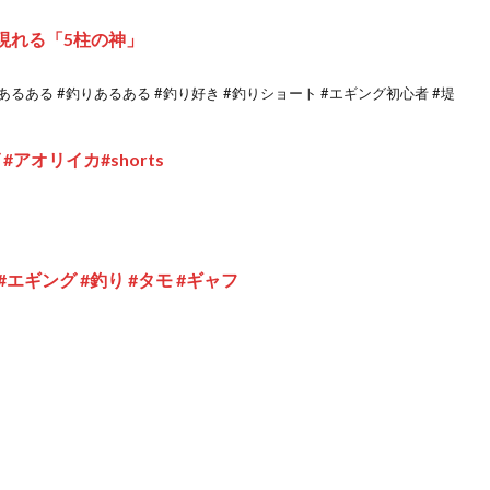
現れる「5柱の神」
グあるある #釣りあるある #釣り好き #釣りショート #エギング初心者 #堤
アオリイカ#shorts
エギング #釣り #タモ #ギャフ