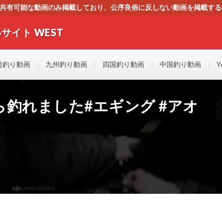
す。共有可能な動画のみ掲載しており、公序良俗に反しない動画を掲載す
ください。即刻対処させて頂きます。なお、同サイトはGoogleアド
サイト WEST
者にもやさしい！！釣りに関するあらゆるYOUTUBE動画をまとめたサイトで
陸釣り動画
九州釣り動画
四国釣り動画
中国釣り動画
Y
ら釣れました#エギング #アオ