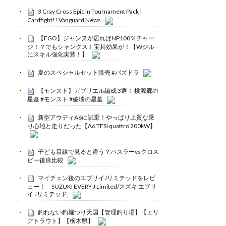
3 Cray Cross Epic in Tournament Pack |
Cardfight!! Vanguard News
【FGO】ジャンヌが居ればNP100％チャー
ジ！？でもシャンクス！宝具効果が！【Wジル
にスキル強化実装！】
夏のスペシャルセット販売 #パズドラ
【モンスト】ガブリエル編成 3選！ 桃源郷の
星墓 #モンスト #破壊の星墓
新型アウディA6に試乗！やっぱり上質な乗
り心地と走りだった【A6 TFSI quattro 200kW】
子ども目線で見ると違う？ハスラーvsクロス
ビー後席比較
マイチェン後のエブリイJリミテッドをレビ
ュー！ SUZUKI EVERY J Limited/スズキ エブリ
イ Jリミテッド,
釣れない釣堀つり天国【管理釣り場】【エリ
アトラウト】【栃木県】