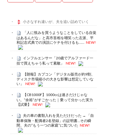
小さなすれ違いが、夫を追い詰めていく
「人に恨みを買うようなことをしている自覚
はあるんだな」と高市首相を嘲笑った左派、平
和記念式典での演説にケチを付けるも……
NEW!
インフルエンサー「20歳でアルファード一
括で買えちゃう私って素敵」
NEW!
【朗報】カプコン「デジタル販売が約9割、
ディスク市場縮小の大きな影響は想定していな
い」
NEW!
【CB1000F】1000ccは速さだけじゃな
い。“余裕”がすごかった｜乗って分かった実力
【試乗】
NEW!
夫の車の書類入れを見ただけだった → 「自
動車保険・配偶者2名登録」の証明書…その瞬
間、夫の“もう一つの家庭”に気づいた
NEW!