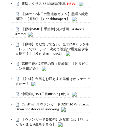
新型レクサス ES 350E 試乗車
NEW!
【part117本日の聖遺物ガチャ】黒曜＆絵巻
周回中【原神】【GenshinImpact】
【原神MMD】手势舞比心/甘雨 #shorts
#mmd
【原神】まだ負けてない。全117キャラをル
ーレットでパーティー決めて螺旋12層完全攻略
目指す！！【Genshin Impact】
高橋哲也×福江島の海（長崎県）【釣りビジ
ョン番組紹介】
【沖縄】台風をお迎えする準備はオッケーで
すかー？
沖縄釣り191日目#fishing #釣り
CardFight!! ヴァンガードDZBT16 Parallactic
Dawn booster case unboxing
【ヴァンガード参加型】お盆前にね【#りょ
くちゃまる #生ちゃまる】