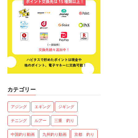
カテゴリー
アジング
エギング
ジギング
チニング
ルアー
三重 釣り
中国釣り動画
九州釣り動画
京都 釣り