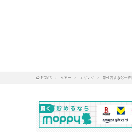
ルアー
エギング
活性高すぎ🫢一投
HOME