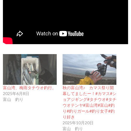
富山湾、梅雨タチウオ釣行。
秋の富山湾♪ カマス祭り開
2025年6月8日
幕してましたー！#カマス#シ
富山 釣り
ョアジギング#タチウオ#タチ
ウオテンヤ#富山湾#富山#釣
り#釣りガール#釣り女子#釣
り好き
2025年10月20日
富山 釣り