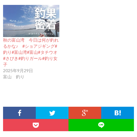
秋の富山湾 今日は何が釣れ
るかな♪ #ショアジギング#
釣り#富山湾#富山#タチウオ
#さびき#釣りガール#釣り女
子
2025年9月29日
富山 釣り