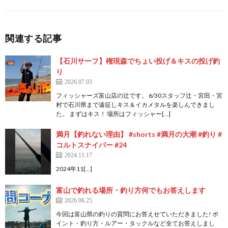
関連する記事
【石川サーフ】権現森でちょい投げ＆キスの投げ釣
り
2026.07.03
フィッシャーズ富山店の辻です。 6/30スタッフ辻・宮田・宮
村で石川県まで遠征しキス＆イカメタルを楽しんできまし
た。 まずはキス！ 場所はフィッシャー[…]
満月【釣れない理由】 #shorts #満月の大潮 #釣り #
コルトスナイパー #24
2024.11.17
2024年11[…]
富山で釣れる場所・釣り方何でもお答えします
2026.06.25
今回は富山県の釣りの質問にお答えせていただきました! ポ
イント・釣り方・ルアー・タックルなど全てお答えしまし