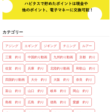
カテゴリー
アジング
エギング
ジギング
チニング
ルアー
三重 釣り
中国釣り動画
九州釣り動画
京都 釣り
佐賀 釣り
兵庫 釣り
北陸釣り動画
和歌山 釣り
四国釣り動画
大分 釣り
大阪 釣り
奈良 釣り
富山 釣り
山口 釣り
岐阜 釣り
岡山 釣り
島根 釣り
広島 釣り
徳島 釣り
愛媛 釣り