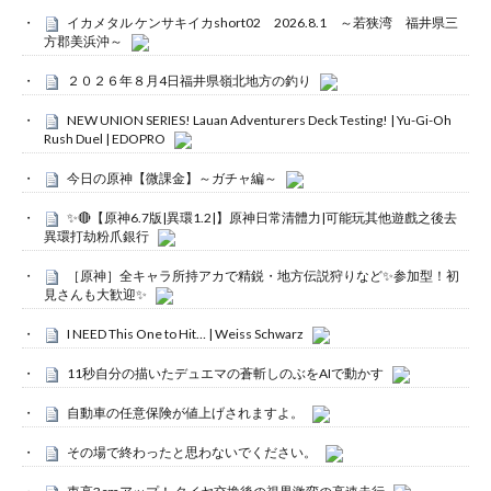
イカメタル ケンサキイカshort02 2026.8.1 ～若狭湾 福井県三
方郡美浜沖～
２０２６年８月4日福井県嶺北地方の釣り
NEW UNION SERIES! Lauan Adventurers Deck Testing! | Yu-Gi-Oh
Rush Duel | EDOPRO
今日の原神【微課金】～ガチャ編～
✨🔴【原神6.7版|異環1.2|】原神日常清體力|可能玩其他遊戲之後去
異環打劫粉爪銀行
［原神］全キャラ所持アカで精鋭・地方伝説狩りなど✨参加型！初
見さんも大歓迎✨
I NEED This One to Hit… | Weiss Schwarz
11秒自分の描いたデュエマの蒼斬しのぶをAIで動かす
自動車の任意保険が値上げされますよ。
その場で終わったと思わないでください。