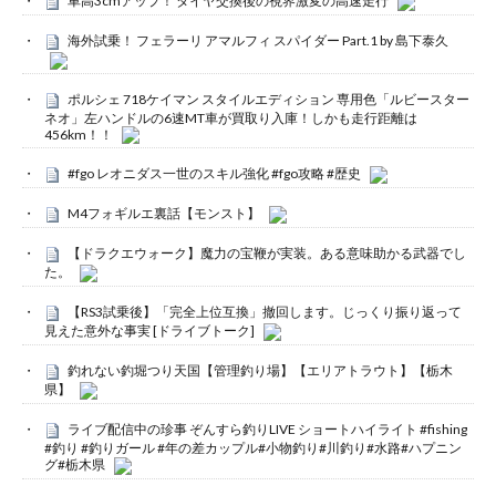
車高3cmアップ！ タイヤ交換後の視界激変の高速走行
海外試乗！ フェラーリ アマルフィ スパイダー Part.1 by 島下泰久
ポルシェ 718ケイマン スタイルエディション 専用色「ルビースター
ネオ」左ハンドルの6速MT車が買取り入庫！しかも走行距離は
456km！！
#fgo レオニダス一世のスキル強化 #fgo攻略 #歴史
M4フォギルエ裏話【モンスト】
【ドラクエウォーク】魔力の宝鞭が実装。ある意味助かる武器でし
た。
【RS3試乗後】「完全上位互換」撤回します。じっくり振り返って
見えた意外な事実 [ドライブトーク]
釣れない釣堀つり天国【管理釣り場】【エリアトラウト】【栃木
県】
ライブ配信中の珍事 ぞんすら釣りLIVE ショートハイライト #fishing
#釣り #釣りガール #年の差カップル#小物釣り#川釣り#水路#ハプニン
グ#栃木県