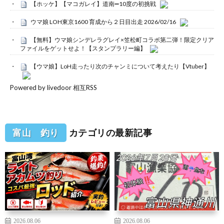
【ホッケ】【マコガレイ】道南➖10度の初挑戦
ウマ娘 LOH東京1600 育成から２日目出走 2026/02/16
【無料】ウマ娘シンデレラグレイ×笠松町コラボ第二弾！限定クリア
ファイルをゲットせよ！【スタンプラリー編】
【ウマ娘】LoH走ったり次のチャンミについて考えたり【Vtuber】
Powered by livedoor 相互RSS
富山 釣り
カテゴリの最新記事
2026.08.06
2026.08.06