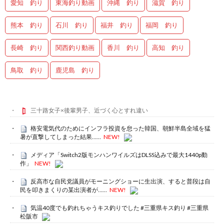
愛知 釣り
東海釣り動画
沖縄 釣り
滋賀 釣り
熊本 釣り
石川 釣り
福井 釣り
福岡 釣り
長崎 釣り
関西釣り動画
香川 釣り
高知 釣り
鳥取 釣り
鹿児島 釣り
三十路女子×後輩男子、近づく心とすれ違い
格安電気代のためにインフラ投資を怠った韓国、朝鮮半島全域を猛
暑が直撃してしまった結果……
NEW!
メディア「Switch2版モンハンワイルズはDLSS込みで最大1440p動
作」
NEW!
反高市な自民党議員がモーニングショーに生出演、すると普段は自
民を叩きまくりの某出演者が……
NEW!
気温40度でも釣れちゃうキス釣りでした #三重県キス釣り #三重県
松阪市