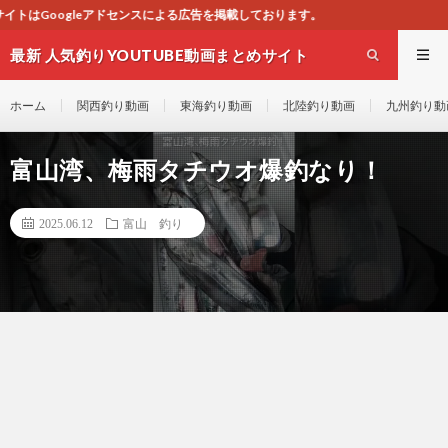
広告を掲載しております。
最新 人気釣りYOUTUBE動画まとめサイト
WEST
ホーム
関西釣り動画
東海釣り動画
北陸釣り動画
九州釣り動
富山湾、梅雨タチウオ爆釣なり！
2025.06.12
富山 釣り