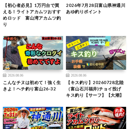
【初心者必見】1万円台で買
2026年7月28日富山県神通川
える！ライトアカムツおすす
あゆ釣りポイント
めロッド 富山湾アカムツ釣
り
2026.08.06
2026.08.06
こんなチヌは初めて！強く生
【キス釣り】20260728北陸
きよ！ヘチ釣り富山26-32
（富山石川福井)チョイ投げ
キス釣り【サーフ】【大潮】