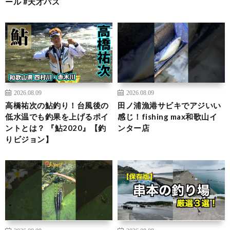
ール #天才バス
2026.08.09
2026.08.09
高橋祐次の鮎釣り！台風後の
田ノ浦漁港サビキでアジいい
低水温でも釣果を上げるポイ
感じ！fishing max和歌山イ
ントとは？ 『鮎2020』【釣
ンター店
りビジョン】