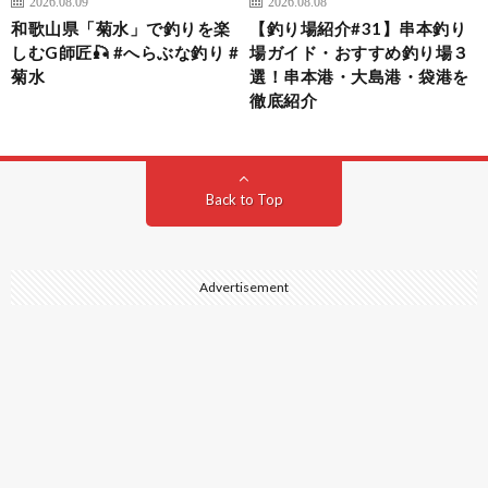
2026.08.09
2026.08.08
和歌山県「菊水」で釣りを楽
【釣り場紹介#31】串本釣り
しむG師匠🎣 #へらぶな釣り #
場ガイド・おすすめ釣り場３
菊水
選！串本港・大島港・袋港を
徹底紹介
Back to Top
Advertisement