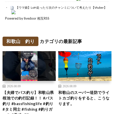
【ウマ娘】LoH走ったり次のチャンミについて考えたり【Vtuber】
Powered by livedoor 相互RSS
和歌山 釣り
カテゴリの最新記事
2026.08.09
2026.08.09
【夫婦でバス釣り】和歌山県
和歌山のスーパー堤防でライ
桜池での釣行記録！！ #バス
トカゴ釣りをすると、こうな
釣り #bassfishinglife #釣り
ります。
#タミ同士 #fishing #釣りガ