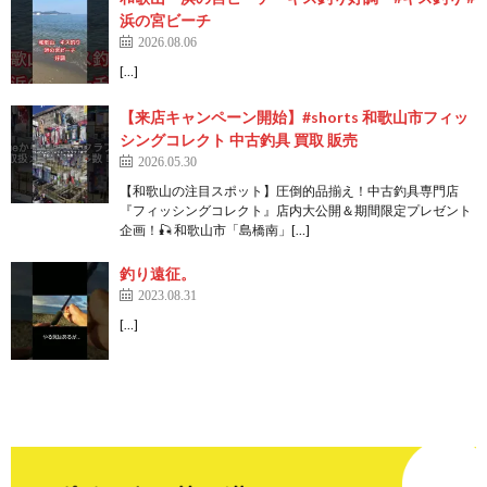
浜の宮ビーチ
2026.08.06
[…]
【来店キャンペーン開始】#shorts 和歌山市フィッ
シングコレクト 中古釣具 買取 販売
2026.05.30
【和歌山の注目スポット】圧倒的品揃え！中古釣具専門店
『フィッシングコレクト』店内大公開＆期間限定プレゼント
企画！🎣 和歌山市「島橋南」[…]
釣り遠征。
2023.08.31
[…]