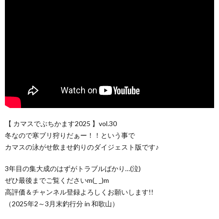
【 カマスでぶちかます2025 】vol.30
冬なので寒ブリ狩りだぁー！！という事で
カマスの泳がせ飲ませ釣りのダイジェスト版です♪
3年目の集大成のはずがトラブルばかり…(泣)
ぜひ最後までご覧くださいm(_ _)m
高評価＆チャンネル登録よろしくお願いします!!
（2025年2～3月末釣行分 in 和歌山）