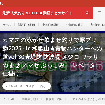
このサイトはオススメのYOUTU
最新 人気釣りYOUTUBE動画まとめサイト
WEST
ホーム
関西釣り動画
東海釣り動画
北陸釣り動画
九州釣り動
カマスの泳がせ飲ませ釣りで寒ブリ
鰤2025♪ in 和歌山★青物ハンターへの
道vol.30★堤防 防波堤 メジロ ワラサ
のませ ノマセ ぶっこみ エレベーター
仕掛け
2025.08.08
和歌山 釣り
関西釣り動画
和歌山 釣り
カマスの泳がせ飲ませ釣りで寒ブ
HOME