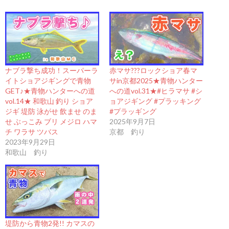
ナブラ撃ち成功！スーパーラ
赤マサ???ロックショア春マ
イトショアジギングで青物
サin京都2025★青物ハンター
GET♪★青物ハンターへの道
への道vol.31★#ヒラマサ #シ
vol.14★ 和歌山 釣り ショア
ョアジギング #プラッキング
ジギ 堤防 泳がせ 飲ませ のま
#プラッギング
せ ぶっこみ ブリ メジロ ハマ
2025年9月7日
チ ワラサ ツバス
京都 釣り
2023年9月29日
和歌山 釣り
堤防から青物2発!! カマスの