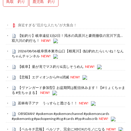
鳥取 釣り
鹿児島 釣り
身近すぎる“厄介な人たち”が大集合！
【鮎釣り】岐阜遠征1泊2日！渇水の高原川と豪雨撤収の宮川下流…
双六川の釣行も！
NEW!
2026/08/06 岐阜県本巣市山口【根尾川】(鮎)釣れたらいいね！なん
ちゃんチャンネル
NEW!
【岐阜】釜が滝でマス釣り&流しそうめん
NEW!
【悲報】エディオンからPro消滅
NEW!
【ヴァンガード参加型】お盆期間は配信休みます！【#りょくちゃま
る #生ちゃまる】
NEW!
若林有子アナ うっすらと透ける！！
NEW!
OBSIDIAN! #pokemon #pokemonchannel #pokemoncards
#pokemontcg #packopening #tcg #cards #fyp #subscrib
NEW!
【ペルキチ悲報】ペルソナ、完全にXBOXのモノになる
NEW!