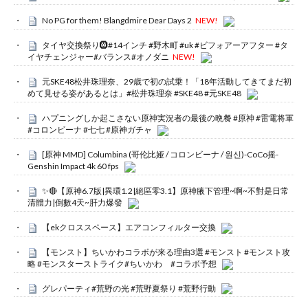
No PG for them! Blangdmire Dear Days 2
NEW!
タイヤ交換祭り🛞#14インチ #野木町 #uk #ビフォアーアフター #タ
イヤチェンジャー#バランス#オノダニ
NEW!
元SKE48松井珠理奈、29歳で初の試乗！「18年活動してきてまだ初
めて見せる姿があるとは」#松井珠理奈 #SKE48 #元SKE48
ハプニングしか起こさない原神実況者の最後の晩餐 #原神 #雷電将軍
#コロンビーナ #七七 #原神ガチャ
[原神 MMD] Columbina (哥伦比娅 / コロンビーナ / 원신)-CoCo摇-
Genshin Impact 4k 60 fps
✨🔴【原神6.7版|異環1.2|絕區零3.1】原神腋下管理~啊~不對是日常
清體力|倒數4天~肝力爆發
【ekクロススペース】エアコンフィルター交換
【モンスト】ちいかわコラボが来る理由3選 #モンスト #モンスト攻
略 #モンスターストライク#ちいかわ #コラボ予想
グレパーティ#荒野の光 #荒野夏祭り #荒野行動