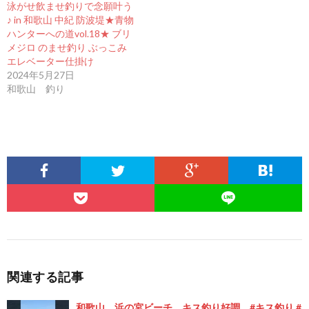
泳がせ飲ませ釣りで念願叶う
♪ in 和歌山 中紀 防波堤★青物
ハンターへの道vol.18★ ブリ
メジロ のませ釣り ぶっこみ
エレベーター仕掛け
2024年5月27日
和歌山 釣り
関連する記事
和歌山 浜の宮ビーチ キス釣り好調 #キス釣り #