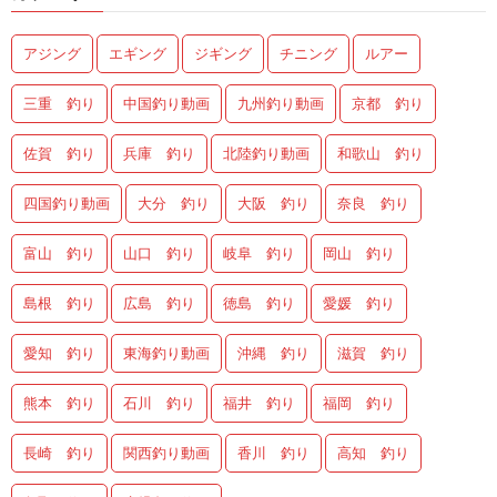
アジング
エギング
ジギング
チニング
ルアー
三重 釣り
中国釣り動画
九州釣り動画
京都 釣り
佐賀 釣り
兵庫 釣り
北陸釣り動画
和歌山 釣り
四国釣り動画
大分 釣り
大阪 釣り
奈良 釣り
富山 釣り
山口 釣り
岐阜 釣り
岡山 釣り
島根 釣り
広島 釣り
徳島 釣り
愛媛 釣り
愛知 釣り
東海釣り動画
沖縄 釣り
滋賀 釣り
熊本 釣り
石川 釣り
福井 釣り
福岡 釣り
長崎 釣り
関西釣り動画
香川 釣り
高知 釣り