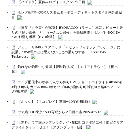
【パズドラ】夏休みログインスタンプ2日目
ホンダ新型N-BOXカスタムターボコーディネートスタイル内外装紹
介
【日産サクラ乗りが試乗】BYD RACCO（ラッコ）本音レビュー！走
りの「良い部分」と「うーん…な部分」を徹底解説！ホンダN-BOX EV
への影響も考察【BYD金沢】
フェラーリ849テスタロッサ「アセットフィオラノパッケージ」に
試乗。1050馬力とは思えないほどの乗りやすさ｜Ferrari 849
Testarossa
釣れない釣堀つり天国【管理釣り場】【エリアトラウト】【栃木
県】
ライブ配信中の珍事 ぞんすら釣りLIVE ショートハイライト #fishing
#釣り #釣りガール #年の差カップル#小物釣り#川釣り#水路#ハプニン
グ#栃木県
【ホッケ】【マコガレイ】道南➖10度の初挑戦
ウマ娘 LOH東京1600 育成から２日目出走 2026/02/16
【無料】ウマ娘シンデレラグレイ×笠松町コラボ第二弾！限定クリア
ファイルをゲットせよ！【スタンプラリー編】