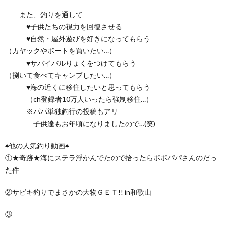
また、釣りを通して
♥子供たちの視力を回復させる
♥自然・屋外遊びを好きになってもらう
（カヤックやボートを買いたい…）
♥サバイバルりょくをつけてもらう
（捌いて食べてキャンプしたい…）
♥海の近くに移住したいと思ってもらう
（ch登録者10万人いったら強制移住…）
※パパ単独釣行の投稿もアリ
子供達もお年頃になりましたので…(笑)
♠他の人気釣り動画♠
①★奇跡★海にステラ浮かんでたので拾ったらポポパパさんのだっ
た件
②サビキ釣りでまさかの大物ＧＥＴ!! in和歌山
③