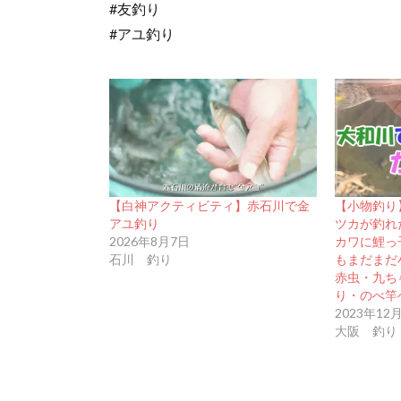
#友釣り
#アユ釣り
【白神アクティビティ】赤石川で金
【小物釣り
アユ釣り
ツカが釣れ
2026年8月7日
カワに鯉っ
石川 釣り
もまだまだ
赤虫・九ち
り・のべ竿
2023年12
大阪 釣り