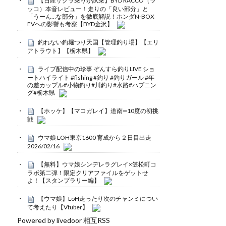
【日産サクラ乗りが試乗】BYD RACCO（ラ
ッコ）本音レビュー！走りの「良い部分」と
「うーん…な部分」を徹底解説！ホンダN-BOX
EVへの影響も考察【BYD金沢】
釣れない釣堀つり天国【管理釣り場】【エリ
アトラウト】【栃木県】
ライブ配信中の珍事 ぞんすら釣りLIVE ショ
ートハイライト #fishing #釣り #釣りガール #年
の差カップル#小物釣り#川釣り#水路#ハプニン
グ#栃木県
【ホッケ】【マコガレイ】道南➖10度の初挑
戦
ウマ娘 LOH東京1600 育成から２日目出走
2026/02/16
【無料】ウマ娘シンデレラグレイ×笠松町コ
ラボ第二弾！限定クリアファイルをゲットせ
よ！【スタンプラリー編】
【ウマ娘】LoH走ったり次のチャンミについ
て考えたり【Vtuber】
Powered by livedoor 相互RSS