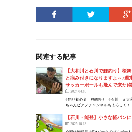
関連する記事
【大和川と石川で鯉釣り】桜舞
と病み付きになりますよ～♪週
サッカーボールも飛んで来た(笑
2024.04.18
#釣り初心者 #鯉釣り #石川 ＃大
ちゃんピアノチャンネルもよろしく！ ↓tw
【石川・能登】小さな軽バンに
2025.10.13
今回は能登島のRVパークでゴムボート・