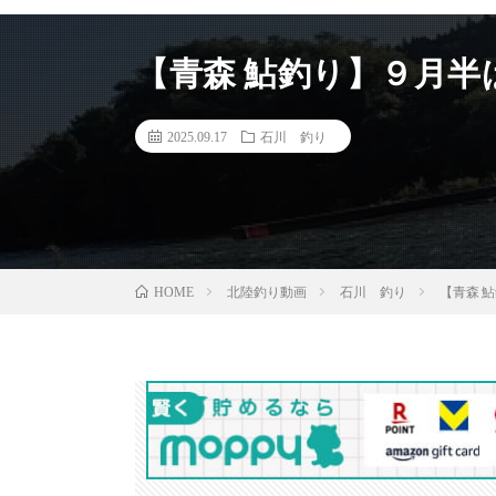
【青森 鮎釣り】９月半
2025.09.17
石川 釣り
北陸釣り動画
石川 釣り
【青森 
HOME