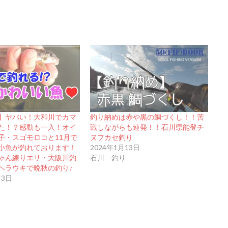
】ヤバい！大和川でカマ
釣り納めは赤や黒の鯛づくし！！苦
た！？感動も一入！オイ
戦しながらも連発！！石川県能登チ
子・スゴモロコと11月で
ヌフカセ釣り
小魚が釣れております！
2024年1月13日
ゃん練りエサ・大阪川釣
石川 釣り
ヘラウキで晩秋の釣り♪
月3日