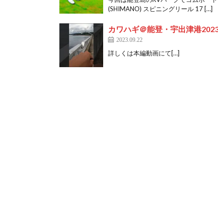
(SHIMANO) スピニングリール 17 […]
カワハギ＠能登・宇出津港2023/
2023.09.22
詳しくは本編動画にて[…]