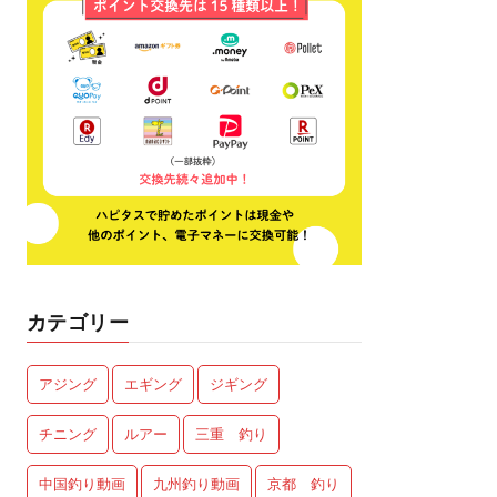
カテゴリー
アジング
エギング
ジギング
チニング
ルアー
三重 釣り
中国釣り動画
九州釣り動画
京都 釣り