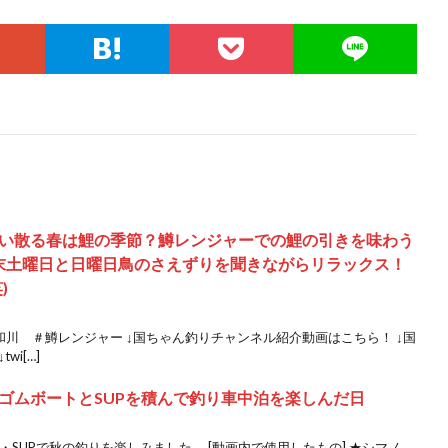
い散る春は鯉の季節？鱒レンジャーでの鯉の引きを味わう
末土曜日と日曜日鳥のさえずりを聞きながらリラックス！
)
和川 ＃鱒レンジャー ↓国ちゃん釣りチャンネル紹介動画はこちら！ ↓国
i[…]
ゴムボートとSUPを積んで釣り車中泊を楽しんだ日
SUPで秋の釣りを楽しみました。 [動画内で使用したもの] ★シマノ