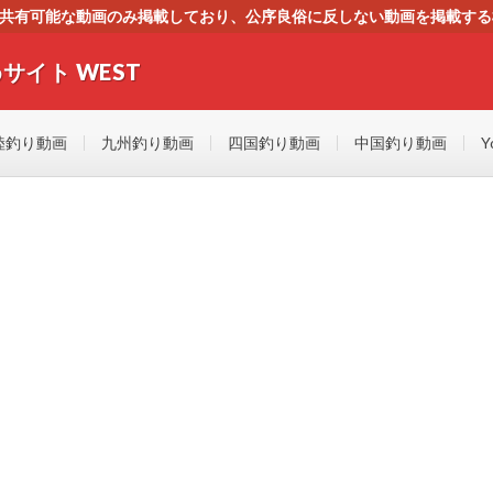
す。共有可能な動画のみ掲載しており、公序良俗に反しない動画を掲載す
ください。即刻対処させて頂きます。なお、同サイトはGoogleアド
サイト WEST
者にもやさしい！！釣りに関するあらゆるYOUTUBE動画をまとめたサイトで
陸釣り動画
九州釣り動画
四国釣り動画
中国釣り動画
Y