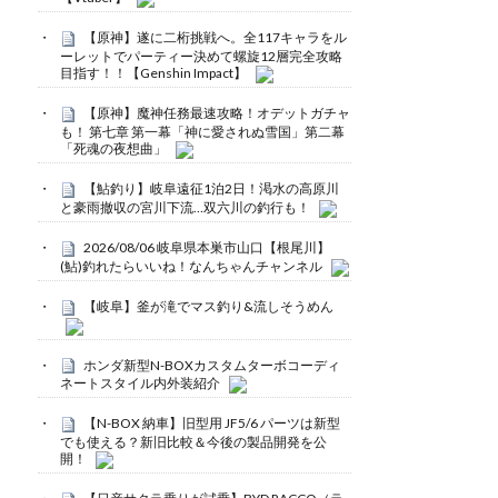
【原神】遂に二桁挑戦へ。全117キャラをル
ーレットでパーティー決めて螺旋12層完全攻略
目指す！！【Genshin Impact】
【原神】魔神任務最速攻略！オデットガチャ
も！ 第七章 第一幕「神に愛されぬ雪国」第二幕
「死魂の夜想曲」
【鮎釣り】岐阜遠征1泊2日！渇水の高原川
と豪雨撤収の宮川下流…双六川の釣行も！
2026/08/06 岐阜県本巣市山口【根尾川】
(鮎)釣れたらいいね！なんちゃんチャンネル
【岐阜】釜が滝でマス釣り&流しそうめん
ホンダ新型N-BOXカスタムターボコーディ
ネートスタイル内外装紹介
【N-BOX 納車】旧型用 JF5/6 パーツは新型
でも使える？新旧比較＆今後の製品開発を公
開！