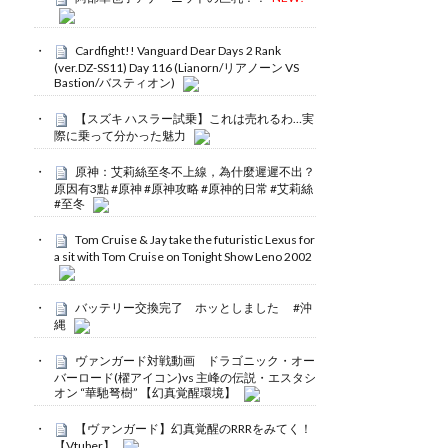
Cardfight!! Vanguard Dear Days 2 Rank
(ver.DZ-SS11) Day 116 (Lianorn/リアノーン VS
Bastion/バスティオン)
【スズキ ハスラー試乗】これは売れるわ…実
際に乗って分かった魅力
原神：艾莉絲至冬不上線，為什麼遲遲不出？
原因有3點 #原神 #原神攻略 #原神的日常 #艾莉絲
#至冬
Tom Cruise & Jay take the futuristic Lexus for
a sit with Tom Cruise on Tonight Show Leno 2002
バッテリー交換完了 ホッとしました #沖
縄
ヴァンガード対戦動画 ドラゴニック・オー
バーロード(櫂アイコン)vs 主峰の伝説・エスタシ
オン “華馳弩樹” 【幻真覚醒環境】
【ヴァンガード】幻真覚醒のRRRをみてく！
【Vtuber】