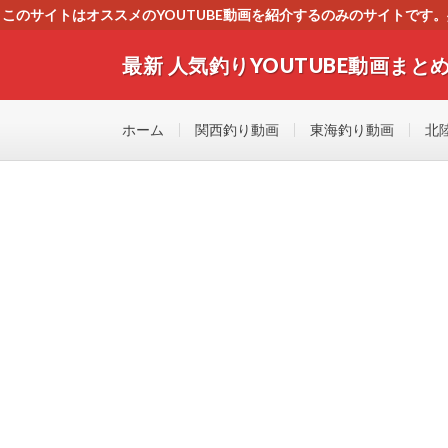
このサイトはオススメのYOUTUBE動画を紹介するのみのサイトで
いましたら、下記お問合せよりご連絡
最新 人気釣りYOUTUBE動画まとめ
最新人気釣りYOUTUB動画 釣りマニア必見！！初心
す！！
ホーム
関西釣り動画
東海釣り動画
北