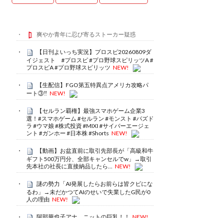
爽やか青年に忍び寄るストーカー疑惑
【日刊よいっち実況】プロスピ20260809ダ
イジェスト #プロスピ #プロ野球スピリッツA #
プロスピA #プロ野球スピリッツ
NEW!
【生配信】FGO第五特異点アメリカ攻略パ
ート③‼️
NEW!
【セルラン覇権】最強スマホゲーム企業3
選！#スマホゲーム #セルラン #モンスト #パズド
ラ #ウマ娘 #株式投資 #MIXI #サイバーエージェ
ント #ガンホー #日本株 #Shorts
NEW!
【動画】お盆直前に取引先部長が「高級和牛
ギフト500万円分、全部キャンセルでw」→取引
先本社の社長に直接納品したら…
NEW!
謎の勢力「AI発展したらお前らは皆クビにな
るわ」→未だかつてAIのせいで失業したG民が0
人の理由
NEW!
阿部華也子アナ ニットの巨乳！！
NEW!