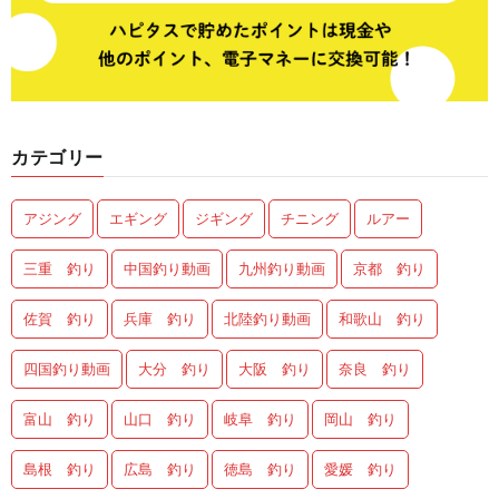
カテゴリー
アジング
エギング
ジギング
チニング
ルアー
三重 釣り
中国釣り動画
九州釣り動画
京都 釣り
佐賀 釣り
兵庫 釣り
北陸釣り動画
和歌山 釣り
四国釣り動画
大分 釣り
大阪 釣り
奈良 釣り
富山 釣り
山口 釣り
岐阜 釣り
岡山 釣り
島根 釣り
広島 釣り
徳島 釣り
愛媛 釣り