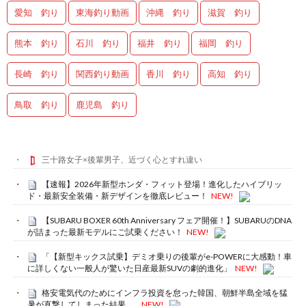
愛知 釣り
東海釣り動画
沖縄 釣り
滋賀 釣り
熊本 釣り
石川 釣り
福井 釣り
福岡 釣り
長崎 釣り
関西釣り動画
香川 釣り
高知 釣り
鳥取 釣り
鹿児島 釣り
三十路女子×後輩男子、近づく心とすれ違い
【速報】2026年新型ホンダ・フィット登場！進化したハイブリッ
ド・最新安全装備・新デザインを徹底レビュー！
NEW!
【SUBARU BOXER 60th Anniversary フェア開催！】SUBARUのDNA
が詰まった最新モデルにご試乗ください！
NEW!
「【新型キックス試乗】デミオ乗りの後輩がe-POWERに大感動！車
に詳しくない一般人が驚いた日産最新SUVの劇的進化」
NEW!
格安電気代のためにインフラ投資を怠った韓国、朝鮮半島全域を猛
暑が直撃してしまった結果……
NEW!