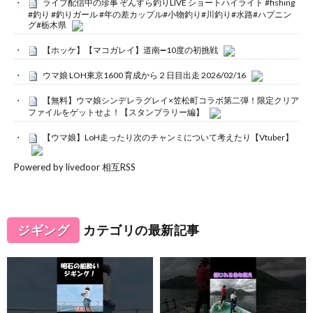
ライブ配信中の珍事 ぞんすら釣りLIVE ショートハイライト #fishing
#釣り #釣りガール #年の差カップル#小物釣り#川釣り#水路#ハプニン
グ#栃木県
【ホッケ】【マコガレイ】道南➖10度の初挑戦
ウマ娘 LOH東京1600 育成から２日目出走 2026/02/16
【無料】ウマ娘シンデレラグレイ×笠松町コラボ第二弾！限定クリア
ファイルをゲットせよ！【スタンプラリー編】
【ウマ娘】LoH走ったり次のチャンミについて考えたり【Vtuber】
Powered by livedoor 相互RSS
ジギング
カテゴリの最新記事