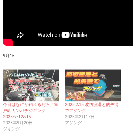
9月15
今日はなにが釣れるだろ／室
2025.2.15 波切漁港と的矢湾
戸岬カンパチジギング
でアジング
2025/9/12&15
2025年2月17日
2025年9月20日
アジング
ジギング