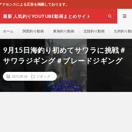
おります。
最新 人気釣りYOUTUBE動画まとめサイト
WEST
ホーム
関西釣り動画
東海釣り動画
北陸釣り動画
九州釣り動
9月15日海釣り初めてサワラに挑戦＃
サワラジギング＃ブレードジギング
2025.09.20
ジギング