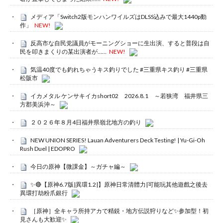
メディア「Switch2版モンハンワイルズはDLSS込みで最大1440p動
作」
NEW!
反高市な自民党議員がモーニングショーに生出演、すると普段は自
民を叩きまくりの某出演者が……
NEW!
気温40度でも釣れちゃうキス釣りでした #三重県キス釣り #三重県
松阪市
イカメタル ケンサキイカshort02 2026.8.1 ～若狭湾 福井県三
方郡美浜沖～
２０２６年８月4日福井県嶺北地方の釣り
NEW UNION SERIES! Lauan Adventurers Deck Testing! | Yu-Gi-Oh
Rush Duel | EDOPRO
今日の原神【微課金】～ガチャ編～
✨🔴【原神6.7版|異環1.2|】原神日常清體力|可能玩其他遊戲之後去
異環打劫粉爪銀行
［原神］全キャラ所持アカで精鋭・地方伝説狩りなど✨参加型！初
見さんも大歓迎✨