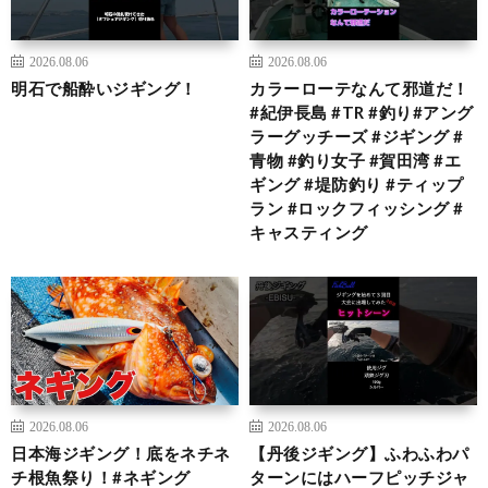
2026.08.06
2026.08.06
明石で船酔いジギング！
カラーローテなんて邪道だ！
#紀伊長島 #TR #釣り#アング
ラーグッチーズ #ジギング #
青物 #釣り女子 #賀田湾 #エ
ギング #堤防釣り #ティップ
ラン #ロックフィッシング #
キャスティング
2026.08.06
2026.08.06
日本海ジギング！底をネチネ
【丹後ジギング】ふわふわパ
チ根魚祭り！#ネギング
ターンにはハーフピッチジャ