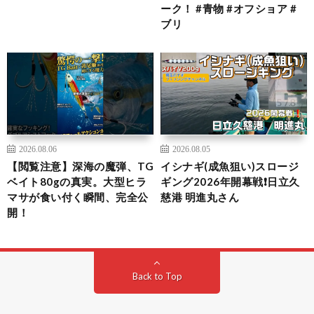
ーク！ #青物 #オフショア #
ブリ
2026.08.06
2026.08.05
【閲覧注意】深海の魔弾、TG
イシナギ(成魚狙い)スロージ
ベイト80gの真実。大型ヒラ
ギング2026年開幕戦❗日立久
マサが食い付く瞬間、完全公
慈港 明進丸さん
開！
Back to Top