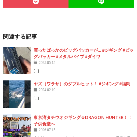
関連する記事
買ったばっかのビッグバッカーが… #ジギング #ビッ
グバッカー #メタルバイブ #ダイワ
2025.05.15
[…]
ヤズ（ワラサ）のダブルヒット！ #ジギング #福岡
2024.02.19
[…]
東京湾タチウオジギング☆DRAGON HUNTER！！
子供食堂へ
2026.07.15