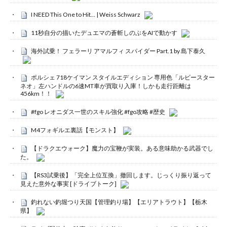
I NEED This One to Hit… | Weiss Schwarz
11秒自分の描いたデュエマの蒼斬しのぶをAIで動かす
海外試乗！ フェラーリ アマルフィ スパイダー Part.1 by 島下泰久
ポルシェ 718ケイマン スタイルエディション 専用色「ルビースター
ネオ」左ハンドルの6速MT車が買取り入庫！しかも走行距離は
456km！！
#fgo レオニダス一世のスキル強化 #fgo攻略 #歴史
M4フォギルエ裏話【モンスト】
【ドラクエウォーク】魔力の宝鞭が実装。ある意味助かる武器でし
た。
【RS3試乗後】「完全上位互換」撤回します。じっくり振り返って
見えた意外な事実 [ドライブトーク]
釣れない釣堀つり天国【管理釣り場】【エリアトラウト】【栃木
県】