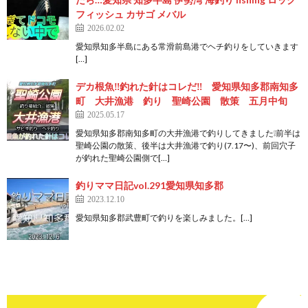
フィッシュ カサゴ メバル
2026.02.02
愛知県知多半島にある常滑前島港でヘチ釣りをしていきます
[…]
デカ根魚‼️釣れた針はコレだ‼️ 愛知県知多郡南知多
町 大井漁港 釣り 聖崎公園 散策 五月中旬
2025.05.17
愛知県知多郡南知多町の大井漁港で釣りしてきました❕前半は
聖崎公園の散策、後半は大井漁港で釣り(7.17〜)、前回穴子
が釣れた聖崎公園側で[…]
釣りママ日記vol.291愛知県知多郡
2023.12.10
愛知県知多郡武豊町で釣りを楽しみました。[…]