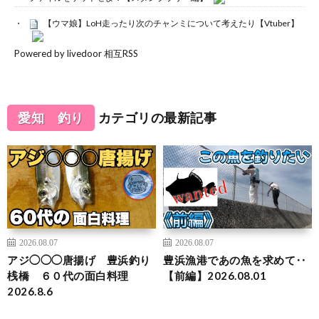
【ウマ娘】LoH走ったり次のチャンミについて考えたり【Vtuber】
Powered by livedoor 相互RSS
愛知 釣り
カテゴリの最新記事
2026.08.07
2026.08.07
アジ◯◯◯唐揚げ 豊浜釣り
豊浜漁港であの魚を求めて‥
桟橋 ６０代の面白料理
【前編】2026.08.01
2026.8.6