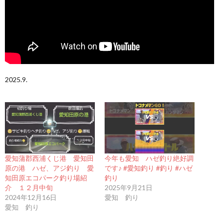
2025.9.
愛知蒲郡西浦くじ港 愛知田
今年も愛知 ハゼ釣り絶好調
原の港 ハゼ、アジ釣り 愛
です♪ #愛知釣り #釣り #ハゼ
知田原エコパーク釣り場紹
釣り
介 １２月中旬
2025年9月21日
2024年12月16日
愛知 釣り
愛知 釣り