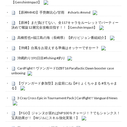
【GenshinImpact】
【原神MMD】手势舞比心/甘雨 #shorts #mmd
【原神】まだ負けてない。全117キャラをルーレットでパーティー
決めて螺旋12層完全攻略目指す！！【Genshin Impact】
高橋哲也×福江島の海（長崎県）【釣りビジョン番組紹介】
【沖縄】台風をお迎えする準備はオッケーですかー？
沖縄釣り191日目#fishing #釣り
CardFight!! ヴァンガードDZBT16 Parallactic Dawn booster case
unboxing
【ヴァンガード参加型】お盆前にね【#りょくちゃまる #生ちゃま
る】
3 Cray Cross Epic in Tournament Pack | Cardfight!! Vanguard News
【FGO】ジャンヌが居ればNP100％チャージ！？でもシャンクス！
宝具効果が！【Wジルにスキル強化実装！】