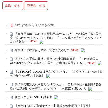
鳥取 釣り
鹿児島 釣り
1420gの娘がくれた“生きる力”。
「高市早苗はどんだけ自己顕示欲が強いんだ」と左派が『高木美帆
氏に送られた包丁セット』に激怒、「こんな首相は見たことがない」と
言い張るも……
NEW!
結局メイドに似合う武器ってなんだろな？
NEW!
西側からの手痛い指摘に激怒した中国総領事館、「これが米国人
Youtuberが紹介する本当の中国だ」と動画を公開するも……
NEW!
【CB1000F】1000ccは速さだけじゃない。“余裕”がすごかった｜乗
って分かった実力【試乗】
夫の車の書類入れを見ただけだった → 「自動車保険・配偶者2名登
録」の証明書…その瞬間、夫の“もう一つの家庭”に気づいた
新型レクサス ES 350E 試乗車
【part117本日の聖遺物ガチャ】黒曜＆絵巻周回中【原神】