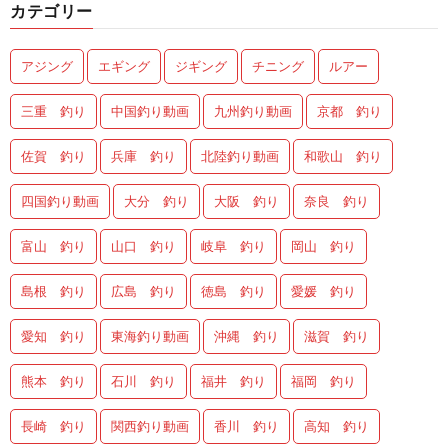
カテゴリー
アジング
エギング
ジギング
チニング
ルアー
三重 釣り
中国釣り動画
九州釣り動画
京都 釣り
佐賀 釣り
兵庫 釣り
北陸釣り動画
和歌山 釣り
四国釣り動画
大分 釣り
大阪 釣り
奈良 釣り
富山 釣り
山口 釣り
岐阜 釣り
岡山 釣り
島根 釣り
広島 釣り
徳島 釣り
愛媛 釣り
愛知 釣り
東海釣り動画
沖縄 釣り
滋賀 釣り
熊本 釣り
石川 釣り
福井 釣り
福岡 釣り
長崎 釣り
関西釣り動画
香川 釣り
高知 釣り