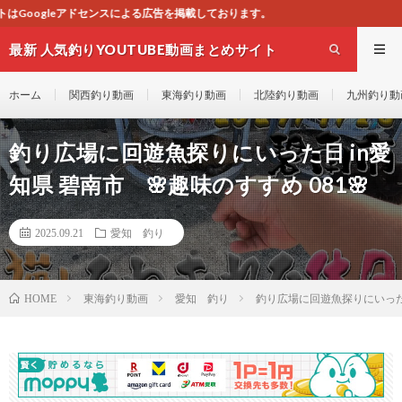
による広告を掲載しております。
最新 人気釣りYOUTUBE動画まとめサイト
WEST
ホーム
関西釣り動画
東海釣り動画
北陸釣り動画
九州釣り動
釣り広場に回遊魚探りにいった日 in愛
知県 碧南市 🌸趣味のすすめ 081🌸
2025.09.21
愛知 釣り
東海釣り動画
愛知 釣り
釣り広場に回遊魚探りにいった日 
HOME