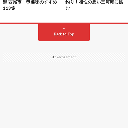
県 西尾市 🌸趣味のすすめ
釣り！相性の悪い三河湾に挑
113🌸
む
Back to Top
Advertisement