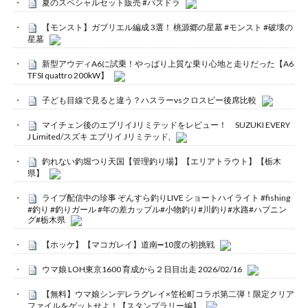
夏のスペシャルセット販売 #パズドラ
【モンスト】ガブリエル編成 3選！ 桃源郷の星墓 #モンスト #破壊の
星墓
新型アウディA6に試乗！やっぱり上質な乗り心地と走りだった【A6
TFSI quattro 200kW】
子ども目線で見ると違う？ハスラーvsクロスビー後席比較
マイチェン後のエブリイJリミテッドをレビュー！ SUZUKI EVERY
J Limited/スズキ エブリイ Jリミテッド,
釣れない釣堀つり天国【管理釣り場】【エリアトラウト】【栃木
県】
ライブ配信中の珍事 ぞんすら釣りLIVE ショートハイライト #fishing
#釣り #釣りガール #年の差カップル#小物釣り#川釣り#水路#ハプニン
グ#栃木県
【ホッケ】【マコガレイ】道南➖10度の初挑戦
ウマ娘 LOH東京1600 育成から２日目出走 2026/02/16
【無料】ウマ娘シンデレラグレイ×笠松町コラボ第二弾！限定クリア
ファイルをゲットせよ！【スタンプラリー編】