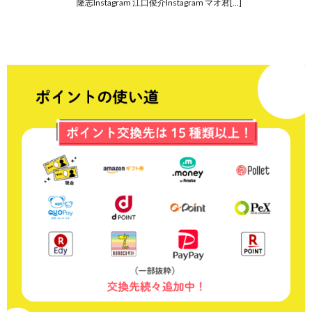
隆志Instagram 江口俊介Instagram マオ君[…]