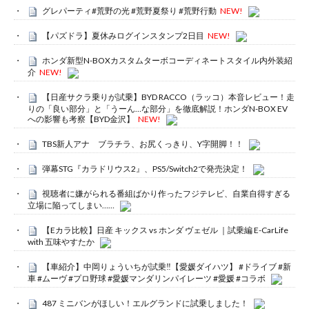
グレパーティ#荒野の光 #荒野夏祭り #荒野行動
NEW!
【パズドラ】夏休みログインスタンプ2日目
NEW!
ホンダ新型N-BOXカスタムターボコーディネートスタイル内外装紹
介
NEW!
【日産サクラ乗りが試乗】BYD RACCO（ラッコ）本音レビュー！走
りの「良い部分」と「うーん…な部分」を徹底解説！ホンダN-BOX EV
への影響も考察【BYD金沢】
NEW!
TBS新人アナ ブラチラ、お尻くっきり、Y字開脚！！
弾幕STG『カラドリウス2』、PS5/Switch2で発売決定！
視聴者に嫌がられる番組ばかり作ったフジテレビ、自業自得すぎる
立場に陥ってしまい……
【Eカラ比較】日産 キックス vs ホンダ ヴェゼル ｜試乗編 E-CarLife
with 五味やすたか
【車紹介】中岡りょういちが試乗‼️【愛媛ダイハツ】 #ドライブ #新
車 #ムーヴ #プロ野球 #愛媛マンダリンパイレーツ #愛媛 #コラボ
487 ミニバンがほしい！エルグランドに試乗しました！