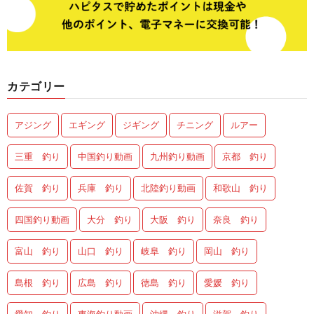
カテゴリー
アジング
エギング
ジギング
チニング
ルアー
三重 釣り
中国釣り動画
九州釣り動画
京都 釣り
佐賀 釣り
兵庫 釣り
北陸釣り動画
和歌山 釣り
四国釣り動画
大分 釣り
大阪 釣り
奈良 釣り
富山 釣り
山口 釣り
岐阜 釣り
岡山 釣り
島根 釣り
広島 釣り
徳島 釣り
愛媛 釣り