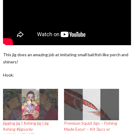
This jig does an amazing job at imitating small baitfish like perch and
shiners!
Hook:
jigging jig | fishing jig | jig
Premium Squid Jigs – Fishing
fishing #jigsonly
Made Easy! – Kit 3pcs or