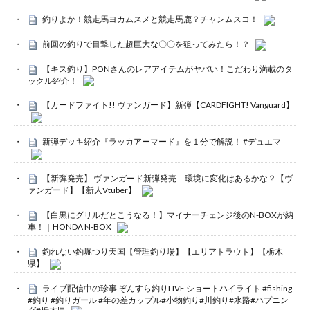
釣りよか！競走馬ヨカムスメと競走馬鹿？チャンムスコ！
前回の釣りで目撃した超巨大な〇〇を狙ってみたら！？
【キス釣り】PONさんのレアアイテムがヤバい！こだわり満載のタ
ックル紹介！
【カードファイト!! ヴァンガード】新弾【CARDFIGHT! Vanguard】
新弾デッキ紹介『ラッカアーマード』を１分で解説！ #デュエマ
【新弾発売】 ヴァンガード新弾発売 環境に変化はあるかな？【ヴ
ァンガード】【新人Vtuber】
【白黒にグリルだとこうなる！】マイナーチェンジ後のN-BOXが納
車！｜HONDA N-BOX
釣れない釣堀つり天国【管理釣り場】【エリアトラウト】【栃木
県】
ライブ配信中の珍事 ぞんすら釣りLIVE ショートハイライト #fishing
#釣り #釣りガール #年の差カップル#小物釣り#川釣り#水路#ハプニン