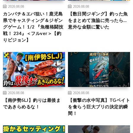
2026.08.08
2026.08.08
カンパチ＆エバ狙い！鹿児島
【数日間ジギング】釣った魚
県でキャスティング＆ジギン
をまとめて漁協に売ったら…
グゲーム！ 1/2 『魚種格闘技
意外な金額に驚いた
戦！ 234』＜フルver＞【釣
りビジョン】
2026.08.08
2026.08.08
【南伊勢SLJ】釣りは最後ま
【衝撃の水中写真】TGベイト
であきらめるな！
を食らう巨大ブリの決定的瞬
間！