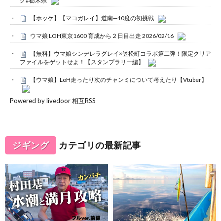
グ#栃木県
【ホッケ】【マコガレイ】道南➖10度の初挑戦
ウマ娘 LOH東京1600 育成から２日目出走 2026/02/16
【無料】ウマ娘シンデレラグレイ×笠松町コラボ第二弾！限定クリア
ファイルをゲットせよ！【スタンプラリー編】
【ウマ娘】LoH走ったり次のチャンミについて考えたり【Vtuber】
Powered by livedoor 相互RSS
ジギング
カテゴリの最新記事