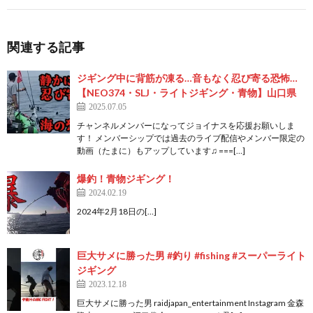
関連する記事
ジギング中に背筋が凍る…音もなく忍び寄る恐怖…
【NEO374・SLJ・ライトジギング・青物】山口県
2025.07.05
チャンネルメンバーになってジョイナスを応援お願いしま
す！ メンバーシップでは過去のライブ配信やメンバー限定の
動画（たまに）もアップしています♫ ===[…]
爆釣！青物ジギング！
2024.02.19
2024年2月18日の[…]
巨大サメに勝った男 #釣り #fishing #スーパーライト
ジギング
2023.12.18
巨大サメに勝った男 raidjapan_entertainment Instagram 金森